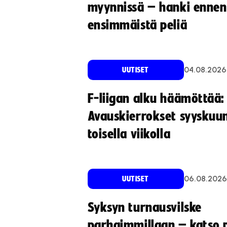
myynnissä – hanki ennen
ensimmäistä peliä
04.08.2026
UUTISET
F-liigan alku häämöttää:
Avauskierrokset syyskuu
toisella viikolla
06.08.2026
UUTISET
Syksyn turnausvilske
parhaimmillaan – katso p