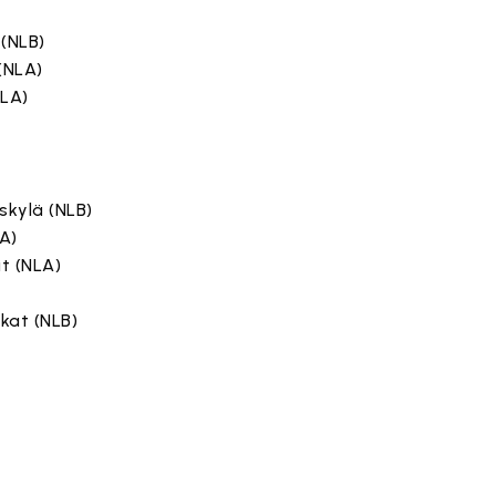
)
 (NLB)
(NLA)
NLA)
skylä (NLB)
A)
it (NLA)
rkat (NLB)
a