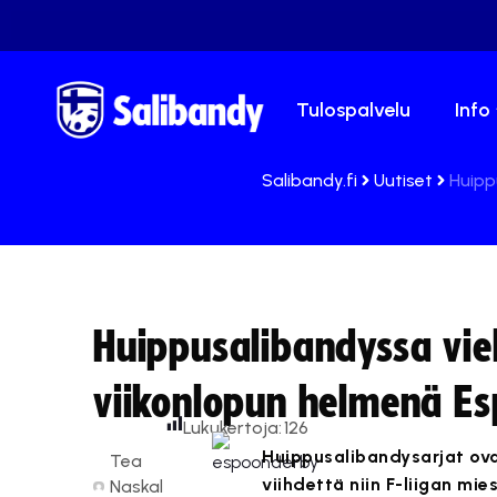
Tulospalvelu
Info
Salibandy.fi
Uutiset
Huipp
Huippusalibandyssa viel
viikonlopun helmenä Es
Lukukertoja:
126
Huippusalibandysarjat ova
Tea
viihdettä niin F-liigan mie
Naskal