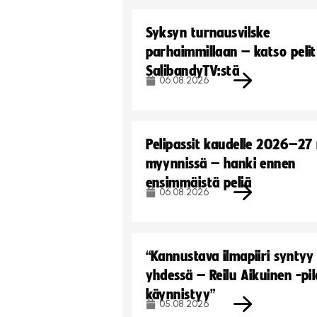
Syksyn turnausvilske
parhaimmillaan – katso pelit
SalibandyTV:stä
06.08.2026
Pelipassit kaudelle 2026–27
myynnissä – hanki ennen
ensimmäistä peliä
06.08.2026
“Kannustava ilmapiiri syntyy
yhdessä – Reilu Aikuinen -pil
käynnistyy”
05.08.2026