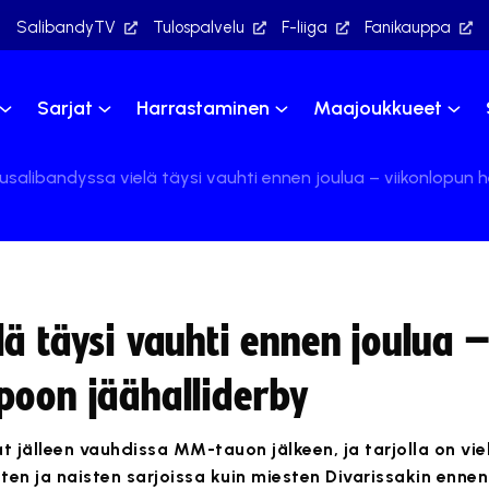
SalibandyTV
Tulospalvelu
F-liiga
Fanikauppa
Sarjat
Harrastaminen
Maajoukkueet
usalibandyssa vielä täysi vauhti ennen joulua – viikonlopun
ä täysi vauhti ennen joulua 
poon jäähalliderby
t jälleen vauhdissa MM-tauon jälkeen, ja tarjolla on vi
sten ja naisten sarjoissa kuin miesten Divarissakin ennen