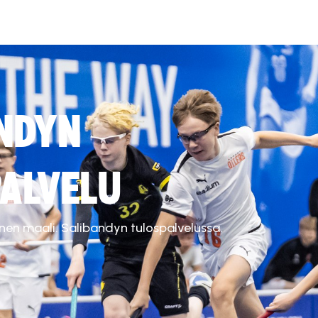
NDYN
ALVELU
inen maali. Salibandyn tulospalvelussa.