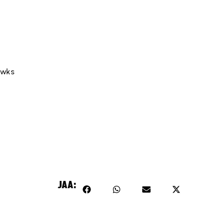
awks
JAA: