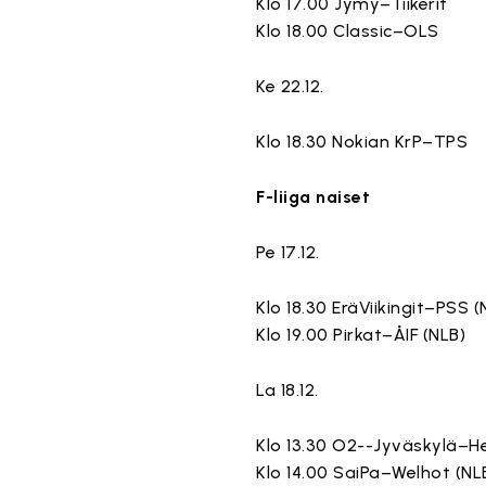
Klo 17.00 Jymy–Tiikerit
Klo 18.00 Classic–OLS
Ke 22.12.
Klo 18.30 Nokian KrP–TPS
F-liiga naiset
Pe 17.12.
Klo 18.30 EräViikingit–PSS 
Klo 19.00 Pirkat–ÅIF (NLB)
La 18.12.
Klo 13.30 O2--Jyväskylä–Hel
Klo 14.00 SaiPa–Welhot (NL