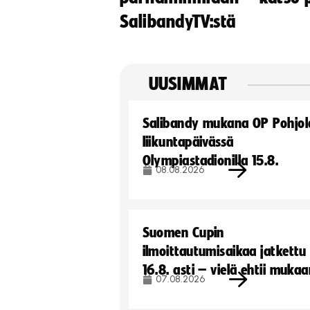
SalibandyTV:stä
UUSIMMAT
Salibandy mukana OP Pohjol
liikuntapäivässä
Olympiastadionilla 15.8.
08.08.2026
Suomen Cupin
ilmoittautumisaikaa jatkettu
16.8. asti – vielä ehtii muka
07.08.2026