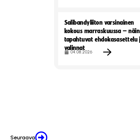
Salibandyliiton varsinainen
kokous marraskuussa – näin
tapahtuvat ehdokasasettelu 
valinnat
04.08.2026
Seuraava