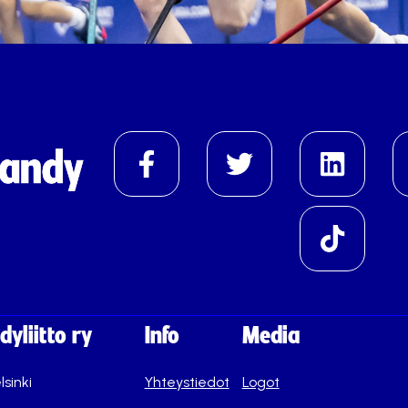
yliitto ry
Info
Media
lsinki
Yhteystiedot
Logot