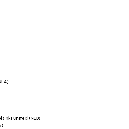
(NLA)
sinki United (NLB)
B)