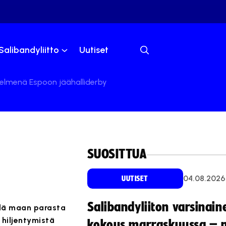
Salibandyliitto
Uutiset
 helmenä Espoon jäähalliderby
SUOSITTUA
–
04.08.2026
UUTISET
Salibandyliiton varsinain
elä maan parasta
 hiljentymistä
kokous marraskuussa – 