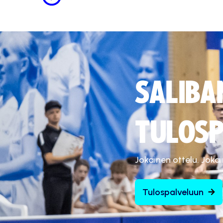
SALIBA
TULOSP
Jokainen ottelu. Joka
Tulospalveluun