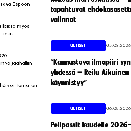
ettävä Espoon
tapahtuvat ehdokasasette
valinnat
sellaista myös
iansin
05.08.2026
UUTISET
2020
“Kannustava ilmapiiri sy
rtyä jäähalliin.
yhdessä – Reilu Aikuinen 
käynnistyy”
 yhä voittamaton
06.08.2026
UUTISET
Pelipassit kaudelle 2026