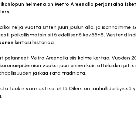
Viikonlopun helmenä on Metro Areenalla perjantaina isk
lers.
alkoi neljä vuotta sitten juuri joulun alla, ja isännöimme 
rjesti paikallismatsin sitä edellisenä keväänä, Westend Ind
iponen
kertasi historiaa.
at pelanneet Metro Areenalla siis kolme kertaa. Vuoden 
koronaepidemian vuoksi juuri ennen kuin otteluiden piti sii
dollisuuden jatkaa tätä traditiota.
usta tuokin varmasti se, että Oilers on jäähalliderbyissä
.