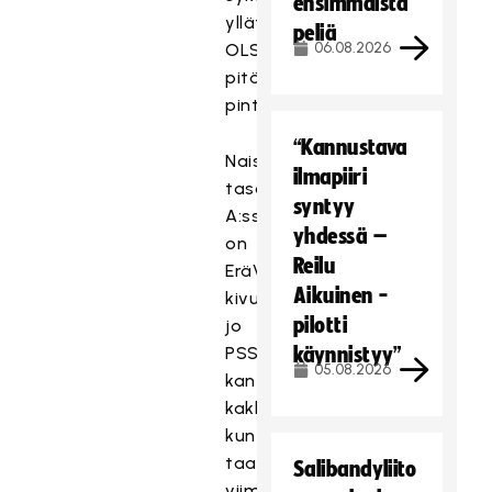
ensimmäistä
yllättäjä
peliä
06.08.2026
OLS
pitää
pintansa?
“Kannustava
Naisten
ilmapiiri
tasolohko
syntyy
A:ssa
yhdessä –
on
Reilu
EräViikingit
Aikuinen -
kivunnut
pilotti
jo
PSS:n
käynnistyy”
05.08.2026
kantaan
kakkospaikalle,
kun
taas
Salibandyliito
viime