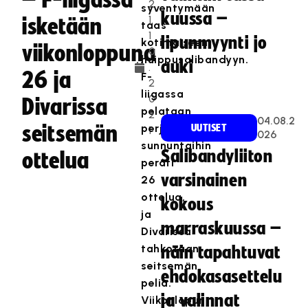
– F-liigassa
2
syventymään
kuussa –
1.
isketään
taas
1
lipunmyynti jo
kotimaiseen
viikonloppuna
0
huippusalibandyyn.
auki
.
26 ja
F-
2
liigassa
0
Divarissa
pelataan
2
04.08.2
seitsemän
perjantaista
UUTISET
1
026
sunnuntaihin
Salibandyliiton
ottelua
peräti
varsinainen
26
ottelua,
kokous
ja
marraskuussa –
Divarissa
tahkotaan
näin tapahtuvat
seitsemän
ehdokasasettelu
peliä.
ja valinnat
Viikonlopun