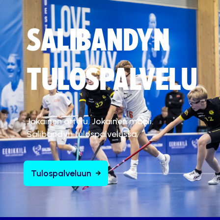
SALIBANDYN
TULOSPALVELU
Jokainen ottelu. Jokainen maali.
Salibandyn tulospalvelussa.
Tulospalveluun