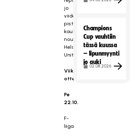
repinyt
jo
viiden
pisteen
Champions
kaulan
Cup vauhtiin
nousija
tässä kuussa
Helsinki
– lipunmyynti
Unitediin.
jo auki
02.08.2026
Viikonlopun
ottelut:
Pe
22.10.
F-
liiga