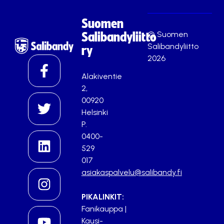
Suomen
© Suomen
Salibandyliitto
Salibandyliitto
ry
2026
Alakiventie
2,
00920
Helsinki
P.
0400-
529
017
asiakaspalvelu@salibandy.fi
PIKALINKIT:
Fanikauppa
|
Kausi-