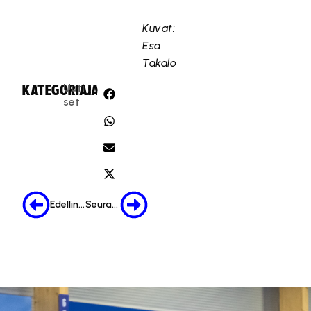
Kuvat:
Esa
Takalo
Uuti
KATEGORIA:
JAA:
set
Edellinen
Seuraava