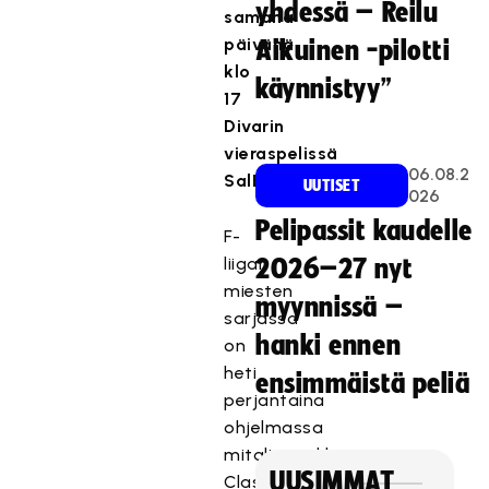
yhdessä – Reilu
samana
päivänä
Aikuinen -pilotti
klo
käynnistyy”
17
Divarin
vieraspelissä
06.08.2
SalBan.
UUTISET
026
Pelipassit kaudelle
F-
liigan
2026–27 nyt
miesten
myynnissä –
sarjassa
hanki ennen
on
heti
ensimmäistä peliä
perjantaina
ohjelmassa
mitalisuosikkien
UUSIMMAT
Classicin