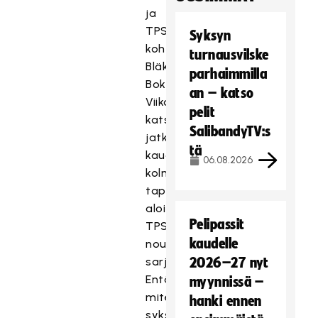
ja
TPS:n
Syksyn
kohtaaminen
turnausvilske
Bläk
parhaimmilla
Boksissa.
an – katso
Viikonloppuna
pelit
katsotaan,
SalibandyTV:s
jatkaako
tä
kauden
06.08.2026
kolmella
tappiolla
aloittanut
Pelipassit
TPS
kaudelle
nousuaan
sarjataulukossa.
2026–27 nyt
Entä
myynnissä –
miten
hanki ennen
syksyn