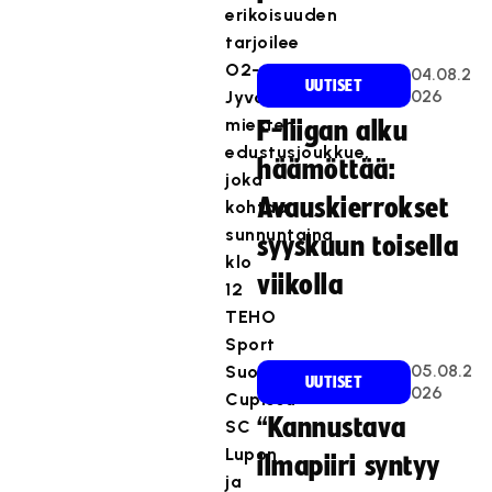
erikoisuuden
tarjoilee
O2-
04.08.2
UUTISET
026
Jyväskylän
miesten
F-liigan alku
edustusjoukkue,
häämöttää:
joka
Avauskierrokset
kohtaa
sunnuntaina
syyskuun toisella
klo
viikolla
12
TEHO
Sport
05.08.2
Suomen
UUTISET
026
Cupissa
“Kannustava
SC
Lupon
ilmapiiri syntyy
ja