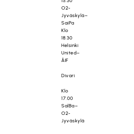
15.30
O2-
Jyväskylä–
SaiPa
Klo
18.30
Helsinki
United–
ÅIF
Divari
Klo
17.00
SalBa–
O2-
Jyväskylä