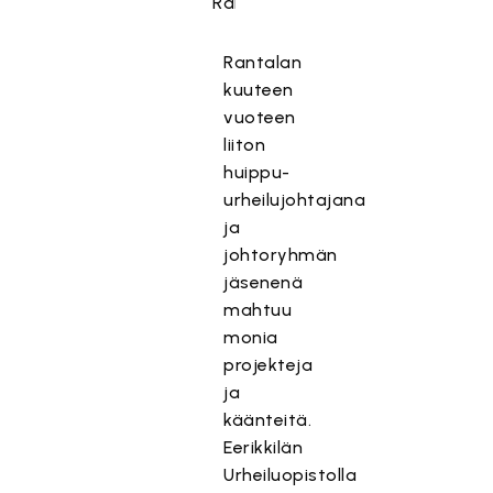
Rantalan
kuuteen
vuoteen
liiton
huippu-
urheilujohtajana
ja
johtoryhmän
jäsenenä
mahtuu
monia
projekteja
ja
käänteitä.
Eerikkilän
Urheiluopistolla