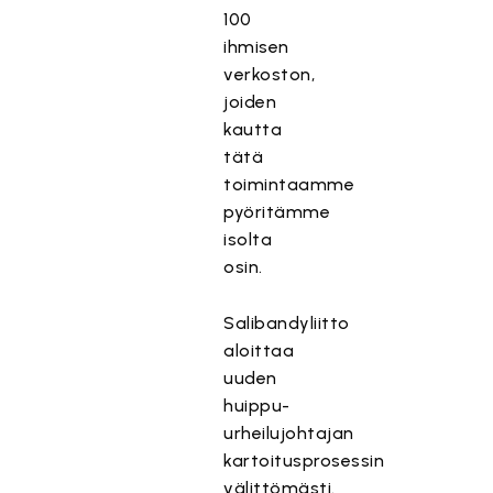
100
ihmisen
verkoston,
joiden
kautta
tätä
toimintaamme
pyöritämme
isolta
osin.
Salibandyliitto
aloittaa
uuden
huippu-
urheilujohtajan
kartoitusprosessin
välittömästi.