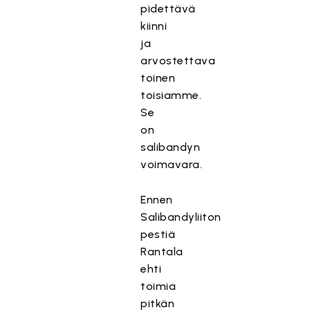
pidettävä
kiinni
ja
arvostettava
toinen
toisiamme.
Se
on
salibandyn
voimavara.
Ennen
Salibandyliiton
pestiä
Rantala
ehti
toimia
pitkän