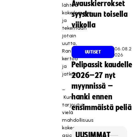
Avauskierrokset
lähteä
kokeilemaan
syyskuun toisella
ja
viikolla
tekemään
jotain
uutta,
06.08.2
Rantala
UUTISET
026
kertoo
Pelipassit kaudelle
ja
jatkaa:
2026–27 nyt
myynnissä –
–
hanki ennen
Kun
tarjoutui
ensimmäistä peliä
vielä
mahdollisuus
kokea
UUSIMMAT
asioita