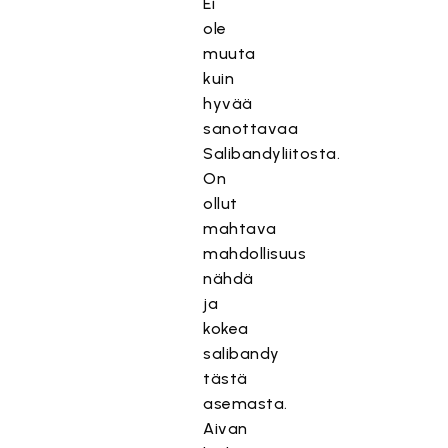
Ei
ole
muuta
kuin
hyvää
sanottavaa
Salibandyliitosta.
On
ollut
mahtava
mahdollisuus
nähdä
ja
kokea
salibandy
tästä
asemasta.
Aivan