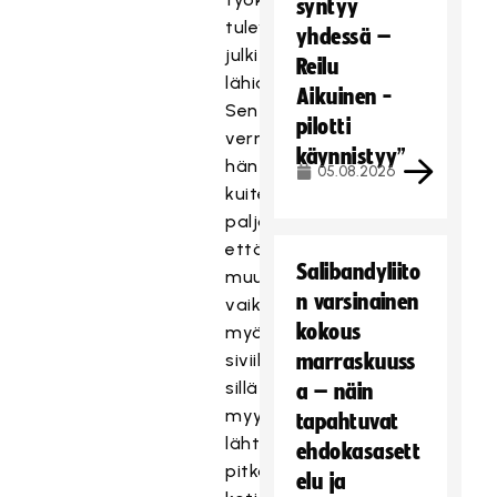
syntyy
tulevat
yhdessä –
julki
Reilu
lähiaikoina.
Aikuinen -
Sen
pilotti
verran
käynnistyy”
hän
05.08.2026
kuitenkin
paljastaa,
että
Salibandyliito
muutokset
n varsinainen
vaikuttavat
kokous
myös
siviilipuoleen,
marraskuuss
sillä
a – näin
myyntiin
tapahtuvat
lähtee
ehdokasasett
pitkäaikainen
elu ja