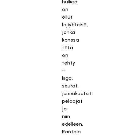
huikea
on
ollut
lajiyhteisö,
jonka
kanssa
tätä
on
tehty
–
liiga,
seurat,
junnukoutsit,
pelaajat
ja
niin
edelleen,
Rantala