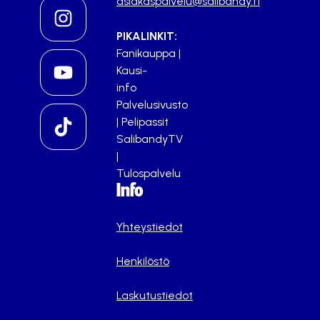
asiakaspalvelu@salibandy.fi
PIKALINKIT:
Fanikauppa
|
Kausi-
info
Palvelusivusto
|
Pelipassit
SalibandyTV
|
Tulospalvelu
Info
Yhteystiedot
Henkilöstö
Laskutustiedot