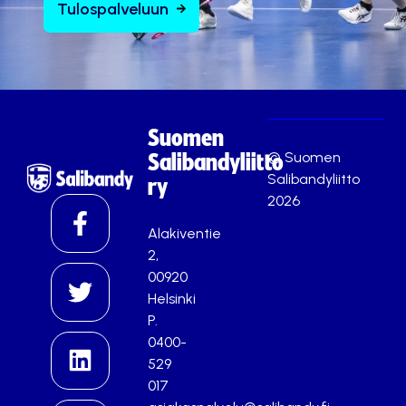
Tulospalveluun
Suomen
© Suomen
Salibandyliitto
Salibandyliitto
ry
2026
Alakiventie
2,
00920
Helsinki
P.
0400-
529
017