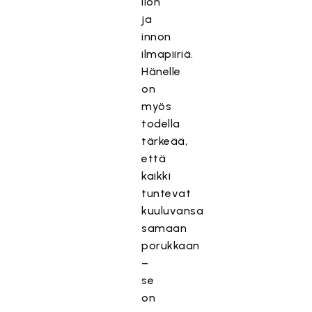
ilon
ja
innon
ilmapiiriä.
Hänelle
on
myös
todella
tärkeää,
että
kaikki
tuntevat
kuuluvansa
samaan
porukkaan
–
se
on