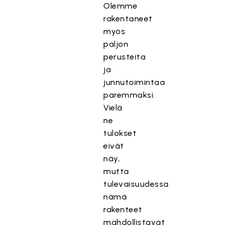
Olemme
rakentaneet
myös
paljon
perusteita
ja
junnutoimintaa
paremmaksi.
Vielä
ne
tulokset
eivät
näy,
mutta
tulevaisuudessa
nämä
rakenteet
mahdollistavat