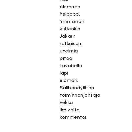
olemaan
helppoa.
Ymmärrän
kuitenkin
Jakken
ratkaisun:
unelmia
pitää
tavoitella
läpi
elämän,
Salibandyliiton
toiminnanjohtaja
Pekka
Ilmivalta
kommentoi.