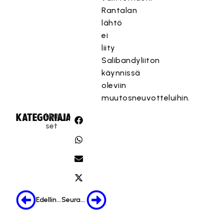
Rantalan
lähtö
ei
liity
Salibandyliiton
käynnissä
oleviin
muutosneuvotteluihin.
Uuti
KATEGORIA:
JAA:
set
Edellinen
Seuraava