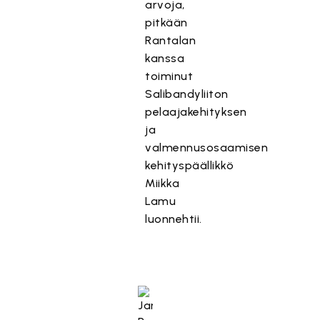
arvoja,
pitkään
Rantalan
kanssa
toiminut
Salibandyliiton
pelaajakehityksen
ja
valmennusosaamisen
kehityspäällikkö
Miikka
Lamu
luonnehtii.