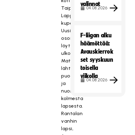
koti
valinnat
Taipalsaarella
04.08.2026
Lappeenrannan
kupeessa.
Uusi
F-liigan alku
osoite
häämöttää:
löytyy
Avauskierrok
ulkomailta.
set syyskuun
Matkaan
toisella
lähtee
viikolla
puoliso
04.08.2026
ja
nuorin
kolmesta
lapsesta.
Rantalan
vanhin
lapsi,