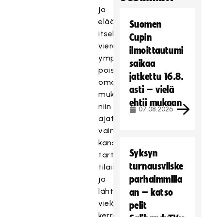
ja
elää
Suomen
itselle
Cupin
vieraammassa
ilmoittautumi
ympäristössä
saikaa
pois
jatkettu 16.8.
omalta
asti – vielä
mukavuusalueelta,
ehtii mukaan
niin
07.08.2026
ajattelimme
vaimon
kanssa
Syksyn
tarttua
turnausvilske
tilaisuuteen
parhaimmilla
ja
lähteä
an – katso
vielä
pelit
kerran