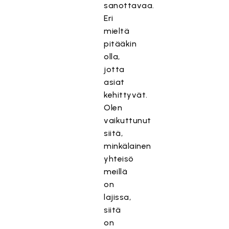
sanottavaa.
Eri
mieltä
pitääkin
olla,
jotta
asiat
kehittyvät.
Olen
vaikuttunut
siitä,
minkälainen
yhteisö
meillä
on
lajissa,
siitä
on