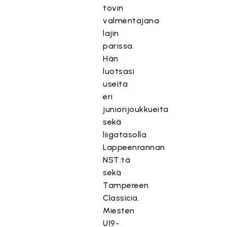
tovin
valmentajana
lajin
parissa.
Hän
luotsasi
useita
eri
juniorijoukkueita
sekä
liigatasolla
Lappeenrannan
NST:tä
sekä
Tampereen
Classicia.
Miesten
U19-