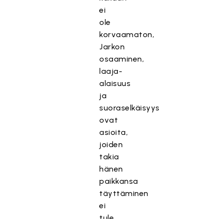
ei
ole
korvaamaton,
Jarkon
osaaminen,
laaja-
alaisuus
ja
suoraselkäisyys
ovat
asioita,
joiden
takia
hänen
paikkansa
täyttäminen
ei
tule