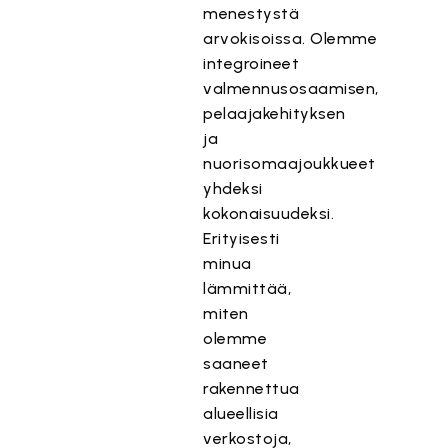
menestystä
arvokisoissa. Olemme
integroineet
valmennusosaamisen,
pelaajakehityksen
ja
nuorisomaajoukkueet
yhdeksi
kokonaisuudeksi.
Erityisesti
minua
lämmittää,
miten
olemme
saaneet
rakennettua
alueellisia
verkostoja,