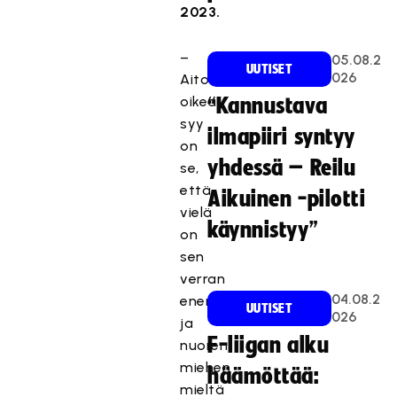
2023.
–
05.08.2
UUTISET
026
Aito
oikea
“Kannustava
syy
ilmapiiri syntyy
on
yhdessä – Reilu
se,
että
Aikuinen -pilotti
vielä
käynnistyy”
on
sen
verran
04.08.2
energiaa
UUTISET
026
ja
F-liigan alku
nuoren
miehen
häämöttää:
mieltä