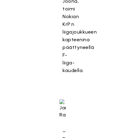
Joona,
toimi
Nokian
KrP:n
liigajoukkueen
kapteenina
päättyneellä
F-
liiga-
kaudella.
–