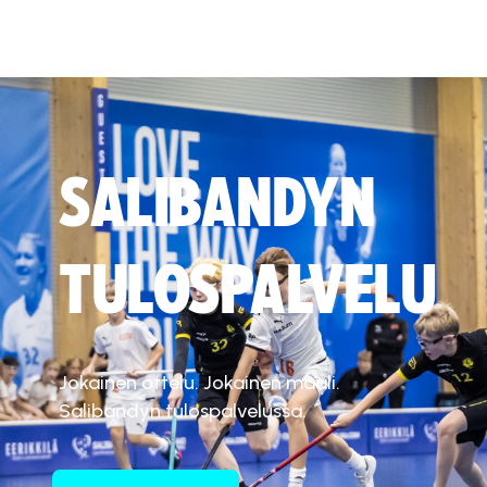
SALIBANDYN
TULOSPALVELU
Jokainen ottelu. Jokainen maali.
Salibandyn tulospalvelussa.