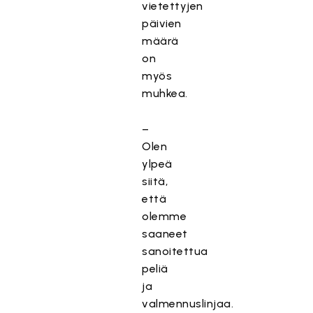
vietettyjen
päivien
määrä
on
myös
muhkea.
–
Olen
ylpeä
siitä,
että
olemme
saaneet
sanoitettua
peliä
ja
valmennuslinjaa.