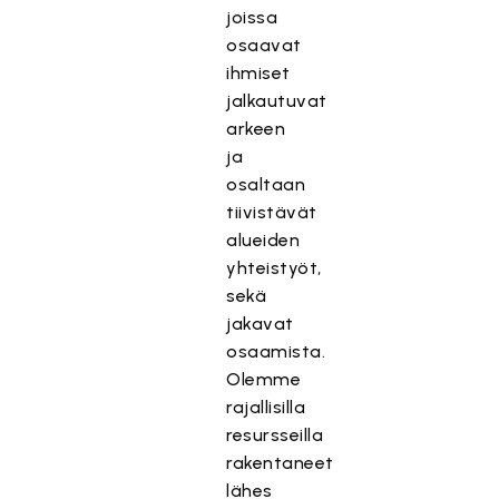
joissa
osaavat
ihmiset
jalkautuvat
arkeen
ja
osaltaan
tiivistävät
alueiden
yhteistyöt,
sekä
jakavat
osaamista.
Olemme
rajallisilla
resursseilla
rakentaneet
lähes