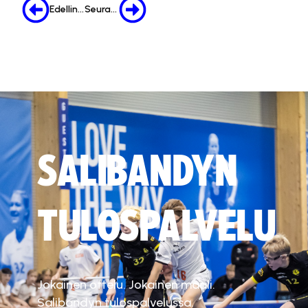
Edellinen
Seuraava
SALIBANDYN
TULOSPALVELU
Jokainen ottelu. Jokainen maali.
Salibandyn tulospalvelussa.