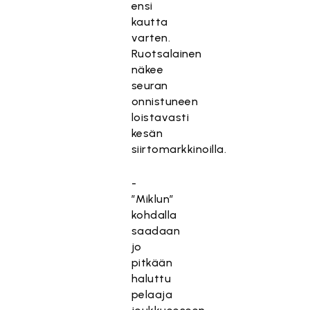
ensi
kautta
varten.
Ruotsalainen
näkee
seuran
onnistuneen
loistavasti
kesän
siirtomarkkinoilla.
-
”Miklun”
kohdalla
saadaan
jo
pitkään
haluttu
pelaaja