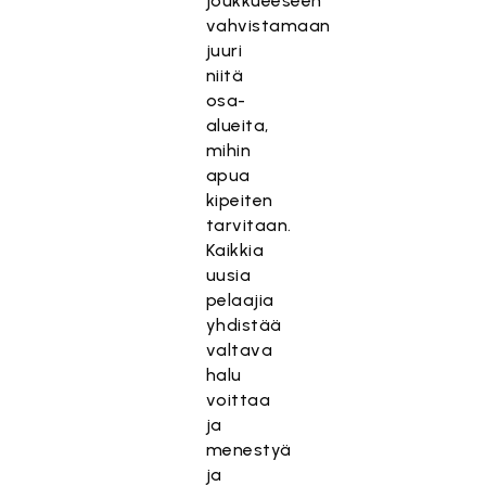
joukkueeseen
vahvistamaan
juuri
niitä
osa-
alueita,
mihin
apua
kipeiten
tarvitaan.
Kaikkia
uusia
pelaajia
yhdistää
valtava
halu
voittaa
ja
menestyä
ja