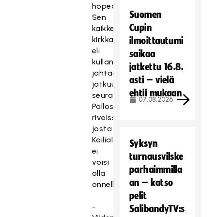
hopeaa.
Suomen
Sen
Cupin
kaikkein
kirkkaimman,
ilmoittautumi
eli
saikaa
kullan
jatkettu 16.8.
jahtaaminen
asti – vielä
jatkuu
ehtii mukaan
seuraavaksi
07.08.2026
Palloseuran
riveissä,
josta
Kailiala
Syksyn
ei
turnausvilske
voisi
parhaimmilla
olla
an – katso
onnellisempi.
pelit
-
SalibandyTV:s