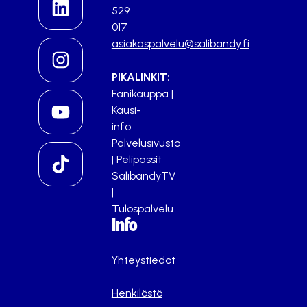
529
017
asiakaspalvelu@salibandy.fi
PIKALINKIT:
Fanikauppa
|
Kausi-
info
Palvelusivusto
|
Pelipassit
SalibandyTV
|
Tulospalvelu
Info
Yhteystiedot
Henkilöstö