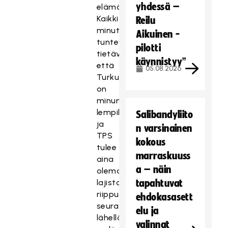
yhdessä –
elämästä.
Kaikki
Reilu
minut
Aikuinen -
tuntevat,
pilotti
tietävätkin,
käynnistyy”
että
05.08.2026
Turku
on
minun
lempikaupunki
Salibandyliito
ja
n varsinainen
TPS
kokous
tulee
marraskuuss
aina
a – näin
olemaan
lajista
tapahtuvat
riippumatta
ehdokasasett
seura
elu ja
lähellä
valinnat