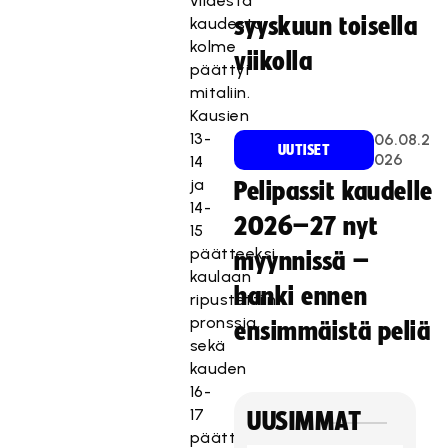
viidestä
syyskuun toisella
kaudesta
kolme
viikolla
päättyi
mitaliin.
Kausien
13-
06.08.2
UUTISET
026
14
ja
Pelipassit kaudelle
14-
2026–27 nyt
15
päätteeksi
myynnissä –
kaulaan
hanki ennen
ripustettiin
pronssia,
ensimmäistä peliä
sekä
kauden
16-
17
UUSIMMAT
päätteeksi