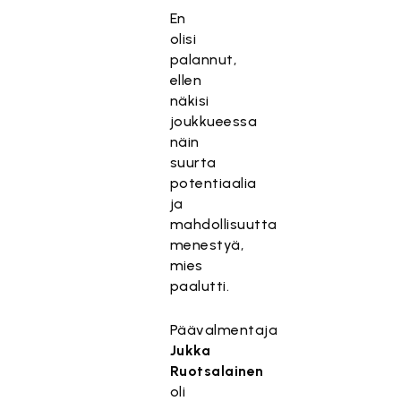
En
olisi
palannut,
ellen
näkisi
joukkueessa
näin
suurta
potentiaalia
ja
mahdollisuutta
menestyä,
mies
paalutti.
Päävalmentaja
Jukka
Ruotsalainen
oli