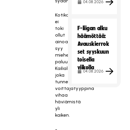
sydäntäni.
04.08.2026
Kotikaupunki
ei
F-liigan alku
toki
ollut
häämöttää:
ainoa
Avauskierrok
syy
set syyskuun
miehen
toisella
paluuseen.
viikolla
Kailiala,
04.08.2026
joka
tunnetaan
voittajatyyppinä
vihaa
häviämistä
yli
kaiken.
-