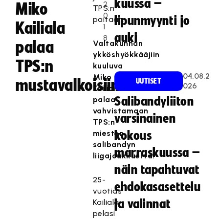
kuussa –
2
Miko
TPS:n
0
lipunmyynti jo
paitaan.
Kailiala
1
auki
8
palaa
Valtakunnan
ykköshyökkääjiin
TPS:n
kuuluva
04.08.2
Miko
mustavalkoisiin
UUTISET
026
Kailiala
palaa
Salibandyliiton
vahvistamaan
varsinainen
TPS:n
miesten
kokous
salibandyn
marraskuussa –
liigajoukkuetta.
näin tapahtuvat
25-
ehdokasasettelu
vuotias
Kailiala
ja valinnat
pelasi