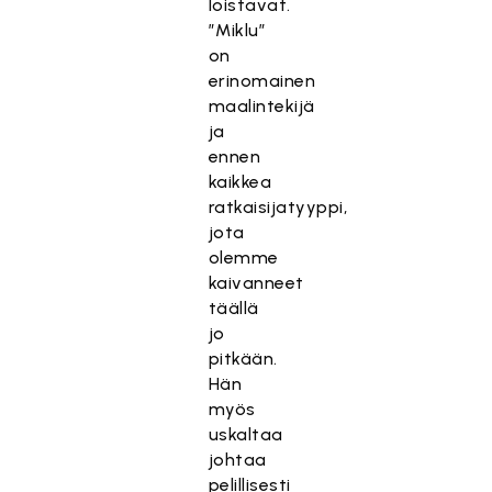
loistavat.
”Miklu”
on
erinomainen
maalintekijä
ja
ennen
kaikkea
ratkaisijatyyppi,
jota
olemme
kaivanneet
täällä
jo
pitkään.
Hän
myös
uskaltaa
johtaa
pelillisesti