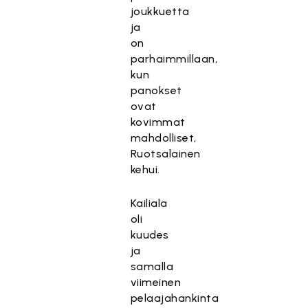
joukkuetta
ja
on
parhaimmillaan,
kun
panokset
ovat
kovimmat
mahdolliset,
Ruotsalainen
kehui.
Kailiala
oli
kuudes
ja
samalla
viimeinen
pelaajahankinta