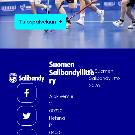
Tulospalveluun
Suomen
© Suomen
Salibandyliitto
Salibandyliitto
ry
2026
Alakiventie
2,
00920
Helsinki
P.
0400-