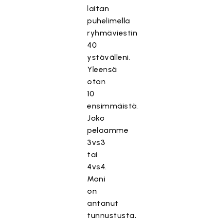
laitan
puhelimella
ryhmäviestin
40
ystävälleni.
Yleensä
otan
10
ensimmäistä.
Joko
pelaamme
3vs3
tai
4vs4.
Moni
on
antanut
tunnustusta,