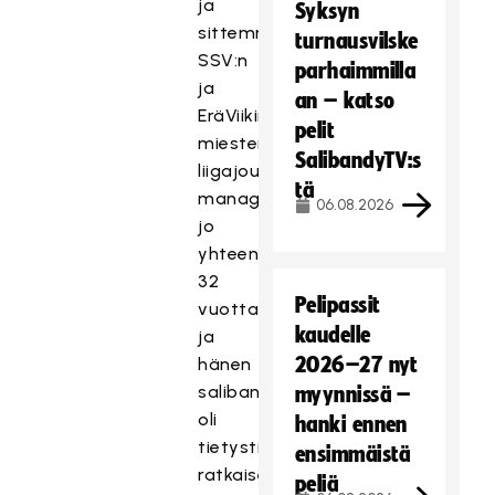
ja
Syksyn
sittemmin
turnausvilske
SSV:n
parhaimmilla
ja
an – katso
EräViikinkien
pelit
miesten
SalibandyTV:s
liigajoukkueen
tä
managerina
06.08.2026
jo
yhteensä
32
Pelipassit
vuotta,
kaudelle
ja
2026–27 nyt
hänen
salibandyhulluutensa
myynnissä –
oli
hanki ennen
tietysti
ensimmäistä
ratkaisevimpana
peliä