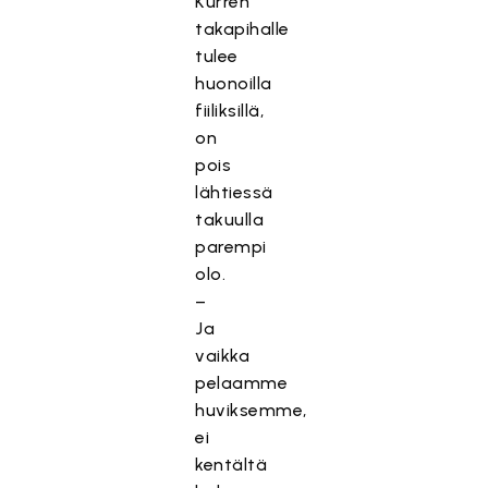
Kurren
takapihalle
tulee
huonoilla
fiiliksillä,
on
pois
lähtiessä
takuulla
parempi
olo.
–
Ja
vaikka
pelaamme
huviksemme,
ei
kentältä