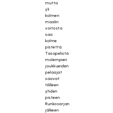
mutta
yli
kolmen
maalin
voitosta
saa
kolme
pistettä.
Tasapelistä
molempien
joukkueiden
pelaajat
saavat
tililleen
yhden
pisteen.
Runkosarjan
jälkeen