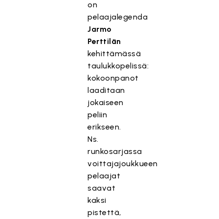
on
pelaajalegenda
Jarmo
Perttilän
kehittämässä
taulukkopelissä:
kokoonpanot
laaditaan
jokaiseen
peliin
erikseen.
Ns.
runkosarjassa
voittajajoukkueen
pelaajat
saavat
kaksi
pistettä,