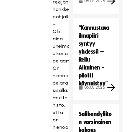
06.08.2026
tekijänä
hankkeen
pohjalla.
–
“Kannustava
Olin
ilmapiiri
aina
syntyy
unelmoinut
yhdessä –
ulkona
Reilu
pelaamisesta.
Aikuinen -
On
pilotti
hienoa
pelata
käynnistyy”
05.08.2026
sisällä,
mutta
hitto,
että
Salibandyliito
on
n varsinainen
hienoa
kokous