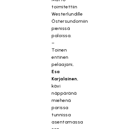
toimitettiin
Westerlundille
Östersundomiin
pienissä
paloissa.
–
Toinen
entinen
pelaajani,
Esa
Karjalainen
,
kävi
näppäränä
miehenä
parissa
tunnissa
asentamassa