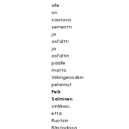
alle
on
saatava
sementti
ja
asfaltti
ja
asfaltin
päälle
matto.
Viikingeissäkin
pelannut
Peik
Salminen
vinkkasi,
että
Ruotsin
Båstadissa