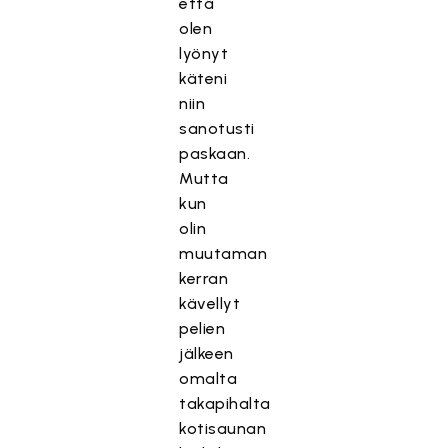
että
olen
lyönyt
käteni
niin
sanotusti
paskaan.
Mutta
kun
olin
muutaman
kerran
kävellyt
pelien
jälkeen
omalta
takapihalta
kotisaunan