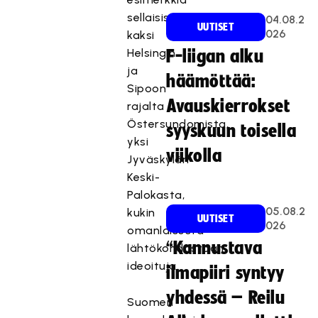
sellaisista;
04.08.2
UUTISET
026
kaksi
Helsingin
F-liigan alku
ja
häämöttää:
Sipoon
Avauskierrokset
rajalta
Östersundomista,
syyskuun toisella
yksi
viikolla
Jyväskylän
Keski-
Palokasta,
05.08.2
kukin
UUTISET
026
omanlaisesta
“Kannustava
lähtökohdastaan
ideoituja.
ilmapiiri syntyy
yhdessä – Reilu
Suomen