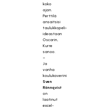
koko
ajan.
Perttilä
ansaitsisi
taulukkopeli-
ideastaan
Oscarin,
Kurre
sanoo.
–
Ja
vanha
koulukaverini
Sven
Rönnqvist
on
laatinut
excel-