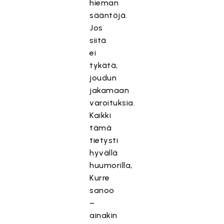
hieman
sääntöjä.
Jos
siitä
ei
tykätä,
joudun
jakamaan
varoituksia.
Kaikki
tämä
tietysti
hyvällä
huumorilla,
Kurre
sanoo
–
ainakin