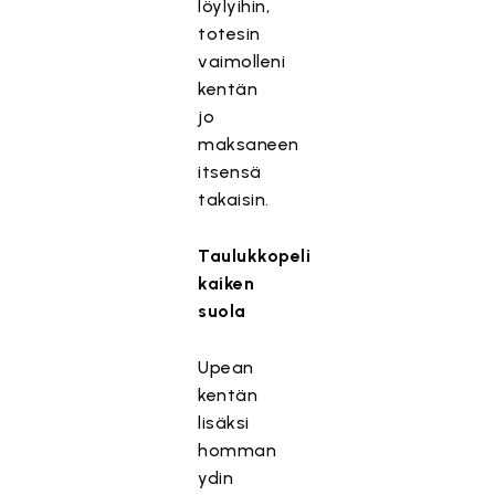
löylyihin,
totesin
vaimolleni
kentän
jo
maksaneen
itsensä
takaisin.
Taulukkopeli
kaiken
suola
Upean
kentän
lisäksi
homman
ydin