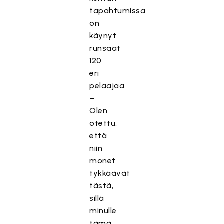
tapahtumissa
on
käynyt
runsaat
120
eri
pelaajaa.
–
Olen
otettu,
että
niin
monet
tykkäävät
tästä,
sillä
minulle
tämä