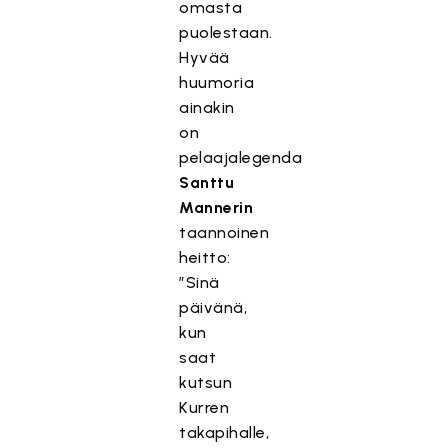
omasta
puolestaan.
Hyvää
huumoria
ainakin
on
pelaajalegenda
Santtu
Mannerin
taannoinen
heitto:
”Sinä
päivänä,
kun
saat
kutsun
Kurren
takapihalle,