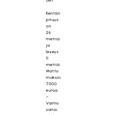
sen.
Kentän
pituus
on
26
metriä
ja
leveys
11
metriä.
Matto
maksoi
7000
euroa.
–
Vaimo
sanoi,