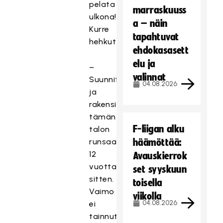
pelata
marraskuuss
ulkona!
a – näin
Kurre
tapahtuvat
hehkuttaa.
ehdokasasett
elu ja
–
valinnat
Suunnittelimme
04.08.2026
ja
rakensimme
tämän
F-liigan alku
talon
runsaat
häämöttää:
12
Avauskierrok
vuotta
set syyskuun
sitten.
toisella
Vaimo
viikolla
04.08.2026
ei
tainnut