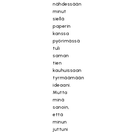
nähdessään
minut
siellä
paperin
kanssa
pyörimässä
tuli
saman
tien
kauhuissaan
tyrmäämään
ideaani.
Mutta
minä
sanoin,
että
minun
juttuni