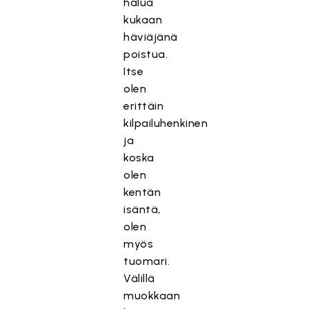
halua
kukaan
häviäjänä
poistua.
Itse
olen
erittäin
kilpailuhenkinen
ja
koska
olen
kentän
isäntä,
olen
myös
tuomari.
Välillä
muokkaan