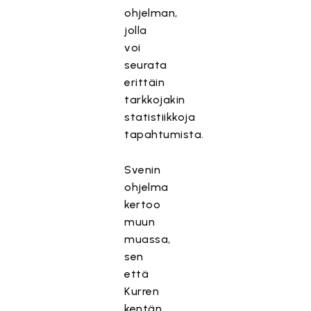
ohjelman,
jolla
voi
seurata
erittäin
tarkkojakin
statistiikkoja
tapahtumista.
Svenin
ohjelma
kertoo
muun
muassa,
sen
että
Kurren
kentän