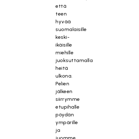
että
teen
hyvää
suomalaisille
keski-
ikäisille
miehille
juoksuttamalla
heitä
ulkona.
Pelien
jälkeen
siirrymme
etupihalle
pöydän
ympärille
ja
juomme