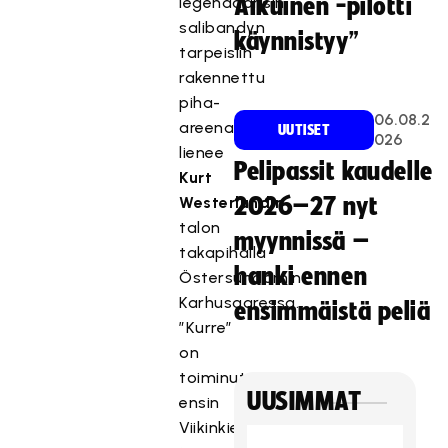
legendaarisin
Aikuinen -pilotti
salibandyn
käynnistyy”
tarpeisiin
rakennettu
piha-
06.08.2
areena
UUTISET
026
lienee
Pelipassit kaudelle
Kurt
Westerlundin
2026–27 nyt
talon
myynnissä –
takapihalla
hanki ennen
Östersundomin
Karhusaaressa.
ensimmäistä peliä
”Kurre”
on
toiminut
UUSIMMAT
ensin
Viikinkien