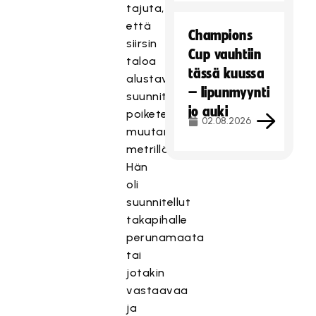
tajuta,
että
Champions
siirsin
Cup vauhtiin
taloa
tässä kuussa
alustavasta
– lipunmyynti
suunnitelmasta
jo auki
poiketen
02.08.2026
muutamalla
metrillä.
Hän
oli
suunnitellut
takapihalle
perunamaata
tai
jotakin
vastaavaa
ja