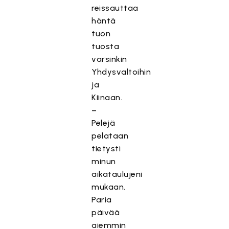
reissauttaa
häntä
tuon
tuosta
varsinkin
Yhdysvaltoihin
ja
Kiinaan.
–
Pelejä
pelataan
tietysti
minun
aikataulujeni
mukaan.
Paria
päivää
aiemmin