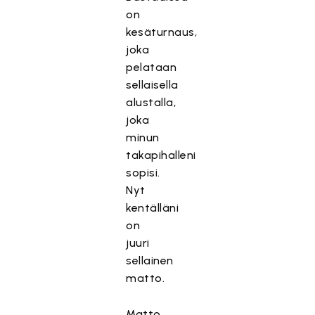
on
kesäturnaus,
joka
pelataan
sellaisella
alustalla,
joka
minun
takapihalleni
sopisi.
Nyt
kentälläni
on
juuri
sellainen
matto.
Matto