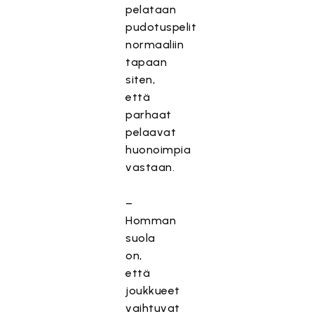
pelataan
pudotuspelit
normaaliin
tapaan
siten,
että
parhaat
pelaavat
huonoimpia
vastaan.
–
Homman
suola
on,
että
joukkueet
vaihtuvat