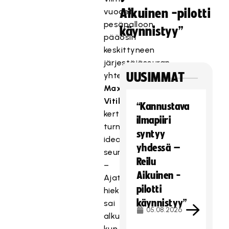
vuodet
Aikuinen -pilotti
pesäpalloon
käynnistyy”
pääosin
keskittyneen
järjestäjäseuran
yhteyshenkilö
UUSIMMAT
Max
Vitikainen
“Kannustava
kertoo
ilmapiiri
turnauksen
syntyy
ideasta
yhdessä –
seuraavasti:
Reilu
–
Aikuinen -
Ajatus
pilotti
hiekkatekonurmisählystä
käynnistyy”
sai
05.08.2026
alkunsa
kun