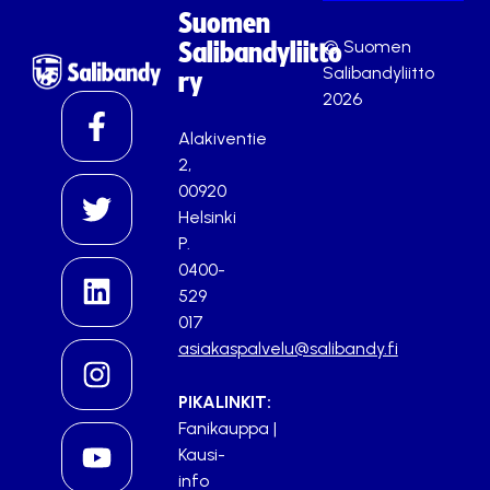
Suomen
© Suomen
Salibandyliitto
Salibandyliitto
ry
2026
Alakiventie
2,
00920
Helsinki
P.
0400-
529
017
asiakaspalvelu@salibandy.fi
PIKALINKIT:
Fanikauppa
|
Kausi-
info