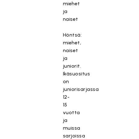
miehet
ja
naiset
Höntsä:
miehet,
naiset
ja
juniorit.
Ikäsuositus
on
juniorisarjassa
12-
15
vuotta
ja
muissa
sarjoissa