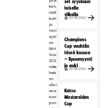
järjestäneet
set syyskuun
katusählyä
toisella
näillä
viikolla
04.08.2026
kulmilla
ja
tästä
ajatus
Champions
on
Cup vauhtiin
lähtenyt.
tässä kuussa
Vuonna
– lipunmyynti
2024
jo auki
rakennettu
02.08.2026
hiekkatekonurmi
on
ollut
Katso
seurahistorian
isoin
Mestareiden
ponnistus
Cup