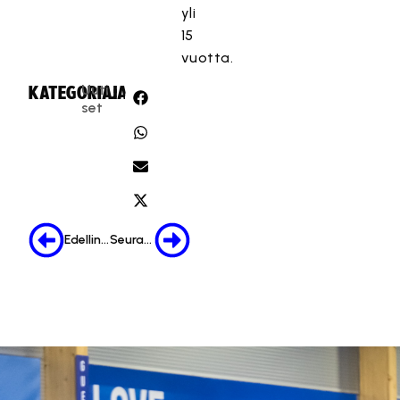
yli
15
vuotta.
Uuti
KATEGORIA:
JAA:
set
Edellinen
Seuraava