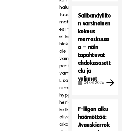
halusimme
tuoda
Salibandyliito
mahdollisuudet
n varsinainen
esiin,
kokous
ettei
marraskuuss
hiekkatekonurmi
a – näin
ole
tapahtuvat
vain
ehdokasasett
pesäpalloa
elu ja
varten.
valinnat
Lisäksi
04.08.2026
remmiin
hyppäsi
henkilöitä,
F-liigan alku
ketkä
häämöttää:
olivat
aikaisemmin
Avauskierrok