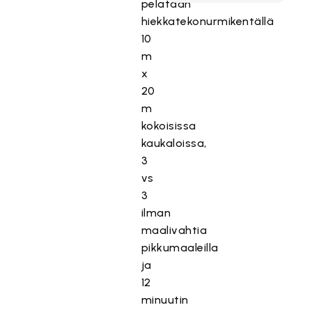
pelataan
hiekkatekonurmikentällä
10
m
x
20
m
kokoisissa
kaukaloissa,
3
vs
3
ilman
maalivahtia
pikkumaaleilla
ja
12
minuutin