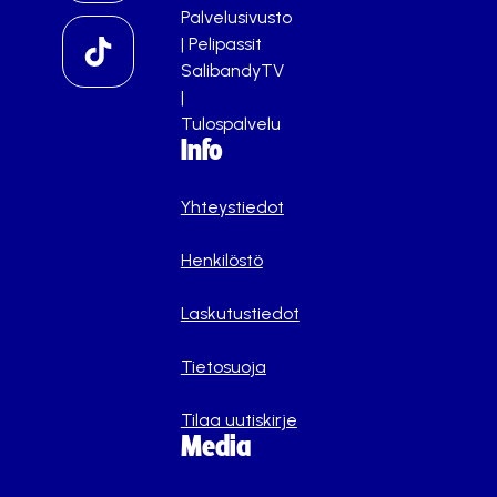
Palvelusivusto
|
Pelipassit
SalibandyTV
|
Tulospalvelu
Info
Yhteystiedot
Henkilöstö
Laskutustiedot
Tietosuoja
Tilaa uutiskirje
Media