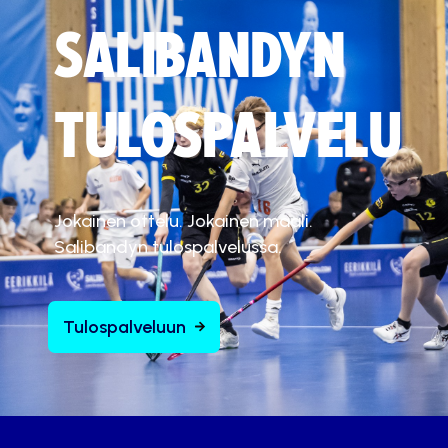
SALIBANDYN
TULOSPALVELU
Jokainen ottelu. Jokainen maali.
Salibandyn tulospalvelussa.
Tulospalveluun