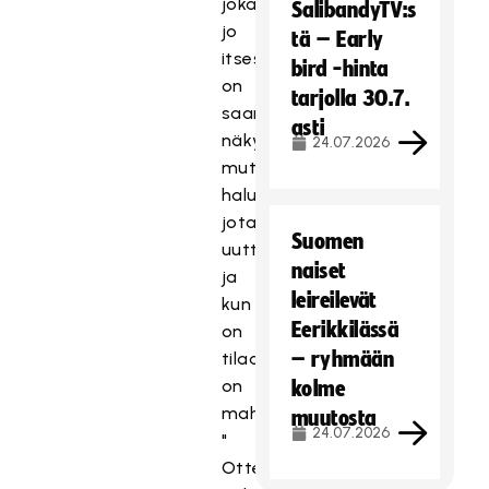
joka
SalibandyTV:s
jo
tä – Early
itsessään
bird -hinta
on
tarjolla 30.7.
saanut
asti
näkyvyyttä,
24.07.2026
mutta
halusimme
jotakin
Suomen
uutta,
naiset
ja
leireilevät
kun
Eerikkilässä
on
– ryhmään
tilaa,
on
kolme
mahdollisuuksia.
muutosta
24.07.2026
"
Ottelut