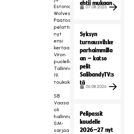
ehtii mukaan
Estonian
07.08.2026
Wolves.
Päätösturnaus
pelattiin
Syksyn
nyt
ensi
turnausvilske
kertaa
parhaimmilla
Viron
an – katso
puolella,
pelit
Tallinnassa,
SalibandyTV:s
19.
toukokuuta.
tä
06.08.2026
SB
Vaasa
oli
Pelipassit
hallinnut
kaudelle
SM-
2026–27 nyt
sarjaa