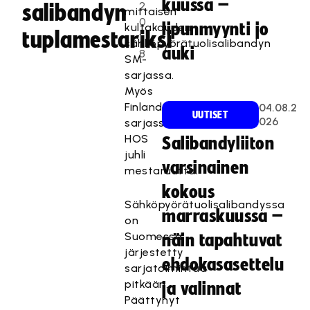
kuussa –
2
salibandyn
mittaisen
0
lipunmyynti jo
kultakauden
tuplamestariksi
1
sähköpyörätuolisalibandyn
auki
8
SM-
sarjassa.
Myös
Finlandia-
04.08.2
UUTISET
026
sarjassa
HOS
Salibandyliiton
juhli
varsinainen
mestaruutta.
kokous
Sähköpyörätuolisalibandyssa
marraskuussa –
on
Suomessa
näin tapahtuvat
järjestetty
ehdokasasettelu
sarjatoimintaa
pitkään.
ja valinnat
Päättynyt