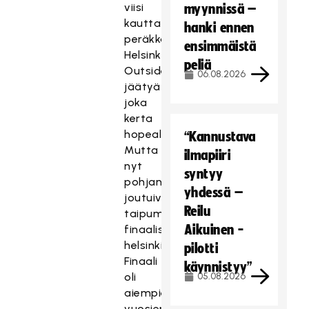
viisi
myynnissä –
kautta
hanki ennen
peräkkäin
ensimmäistä
Helsinki
peliä
Outsidersin
06.08.2026
jäätyä
joka
kerta
hopealle.
“Kannustava
Mutta
ilmapiiri
nyt
syntyy
pohjanmaalaiset
yhdessä –
joutuivat
Reilu
taipumaan
Aikuinen -
finaalissa
helsinkiläisjoukkueelle.
pilotti
Finaali
käynnistyy”
oli
05.08.2026
aiempien
vuosien