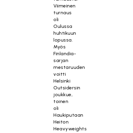
Viimeinen
turnaus
oli
Oulussa
huhtikuun
lopussa.
Myös
Finlandia-
sarjan
mestaruuden
voitti
Helsinki
Outsidersin
joukkue,
toinen
oli
Haukiputaan
Heiton
Heavyweights