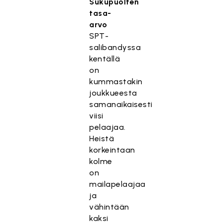
Sukupuolten
tasa-
arvo
SPT-
salibandyssa
kentällä
on
kummastakin
joukkueesta
samanaikaisesti
viisi
pelaajaa.
Heistä
korkeintaan
kolme
on
mailapelaajaa
ja
vähintään
kaksi