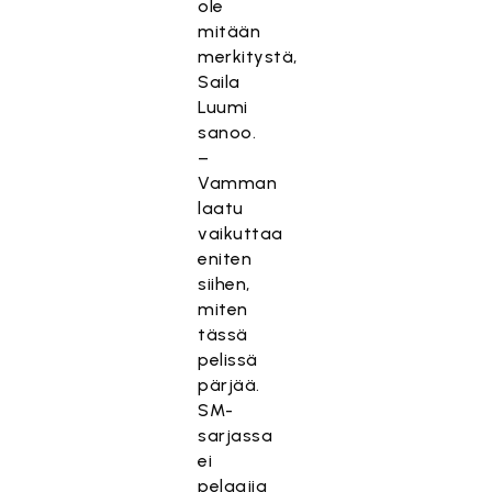
ole
mitään
merkitystä,
Saila
Luumi
sanoo.
–
Vamman
laatu
vaikuttaa
eniten
siihen,
miten
tässä
pelissä
pärjää.
SM-
sarjassa
ei
pelaajia