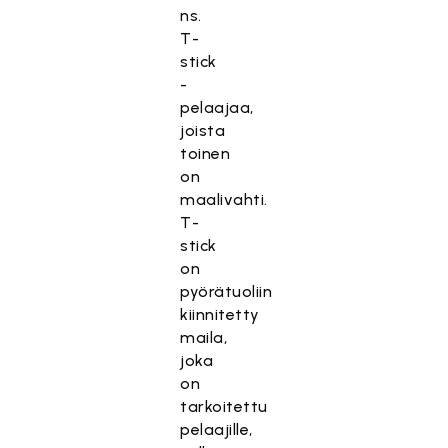
ns.
T-
stick
-
pelaajaa,
joista
toinen
on
maalivahti.
T-
stick
on
pyörätuoliin
kiinnitetty
maila,
joka
on
tarkoitettu
pelaajille,