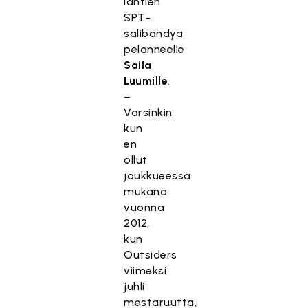
lähtien
SPT-
salibandya
pelanneelle
Saila
Luumille
.
–
Varsinkin
kun
en
ollut
joukkueessa
mukana
vuonna
2012,
kun
Outsiders
viimeksi
juhli
mestaruutta,