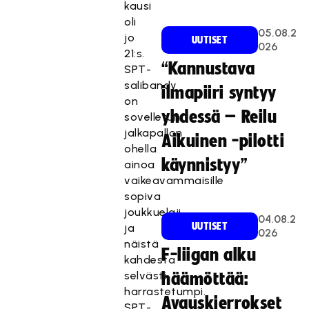
kausi
oli
05.08.2
jo
UUTISET
026
21:s.
“Kannustava
SPT-
salibandy
ilmapiiri syntyy
on
yhdessä – Reilu
sovelletun
jalkapallon
Aikuinen -pilotti
ohella
käynnistyy”
ainoa
vaikeavammaisille
sopiva
joukkuelaji
04.08.2
UUTISET
ja
026
näistä
F-liigan alku
kahdesta
selvästi
häämöttää:
harrastetumpi.
Avauskierrokset
SPT-