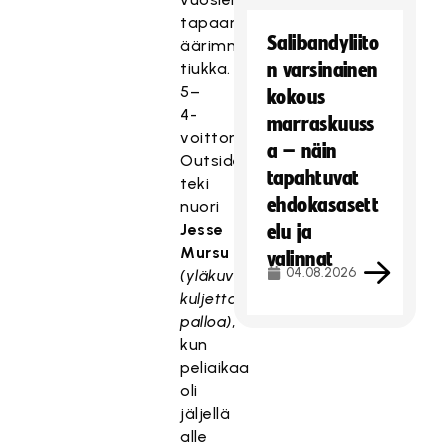
tapaan
Salibandyliito
äärimmäisen
tiukka.
n varsinainen
5–
kokous
4-
marraskuuss
voittomaalin
a – näin
Outsidersille
tapahtuvat
teki
ehdokasasett
nuori
Jesse
elu ja
Mursu
valinnat
04.08.2026
(yläkuvassa
kuljettamassa
palloa)
,
kun
peliaikaa
oli
jäljellä
alle