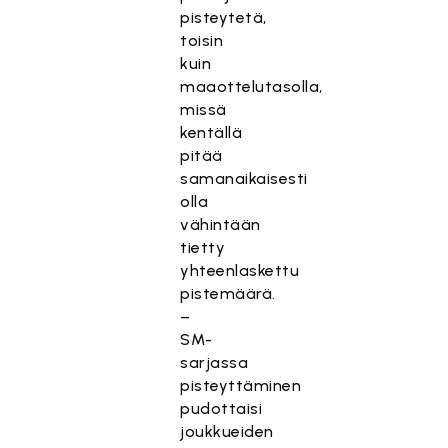
pisteytetä,
toisin
kuin
maaottelutasolla,
missä
kentällä
pitää
samanaikaisesti
olla
vähintään
tietty
yhteenlaskettu
pistemäärä.
–
SM-
sarjassa
pisteyttäminen
pudottaisi
joukkueiden