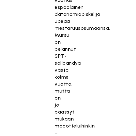
vuotias
espoolainen
datanomiopiskelija
upeaa
mestaruusosumaansa.
Mursu
on
pelannut
SPT-
salibandya
vasta
kolme
vuotta,
mutta
on
jo
päässyt
mukaan
maaotteluihinkin.
–