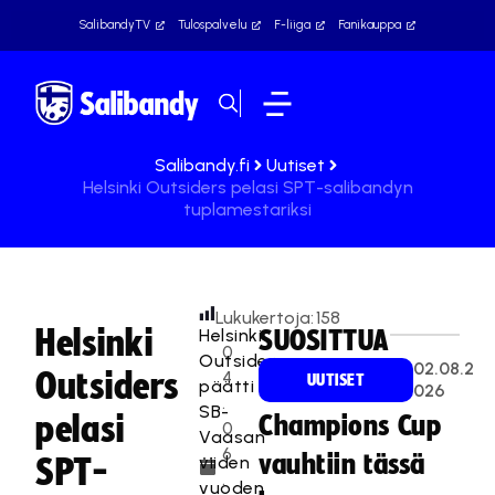
SalibandyTV
Tulospalvelu
F-liiga
Fanikauppa
Salibandy.fi
Uutiset
Helsinki Outsiders pelasi SPT-salibandyn
tuplamestariksi
Lukukertoja:
158
Helsinki
Helsinki
SUOSITTUA
0
Outsiders
02.08.2
Outsiders
4
UUTISET
päätti
026
.
SB-
pelasi
Champions Cup
0
Vaasan
6
vauhtiin tässä
viiden
SPT-
.
vuoden