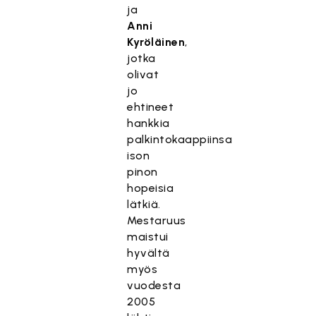
ja
Anni
Kyröläinen
,
jotka
olivat
jo
ehtineet
hankkia
palkintokaappiinsa
ison
pinon
hopeisia
lätkiä.
Mestaruus
maistui
hyvältä
myös
vuodesta
2005