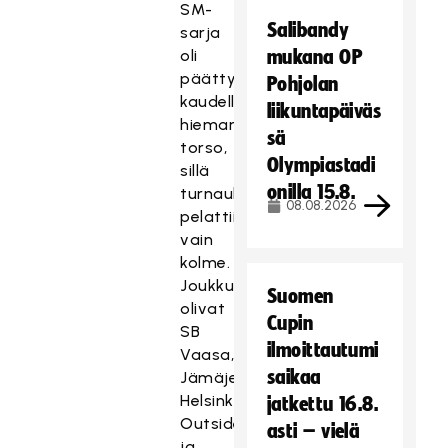
SM-
Salibandy
sarja
oli
mukana OP
päättyneellä
Pohjolan
kaudella
liikuntapäiväs
hieman
sä
torso,
Olympiastadi
sillä
onilla 15.8.
turnauksia
08.08.2026
pelattiin
vain
kolme.
Joukkueet
Suomen
olivat
Cupin
SB
ilmoittautumi
Vaasa,
saikaa
Jämäjengi,
Helsinki
jatkettu 16.8.
Outsiders
asti – vielä
ja