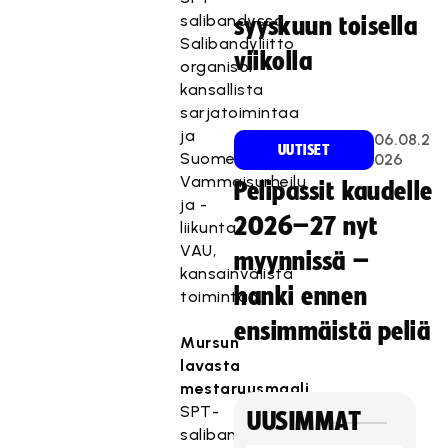
salibandyssa
syyskuun toisella
Salibandyliitto
viikolla
organisoi
kansallista
sarjatoimintaa
ja
06.08.2
UUTISET
Suomen
026
Vammaisurheilu
Pelipassit kaudelle
ja -
2026–27 nyt
liikunta,
VAU,
myynnissä –
kansainvälistä
hanki ennen
toimintaa.
ensimmäistä peliä
Mursun
lavasta
mestaruusmaali
SPT-
UUSIMMAT
salibandyn