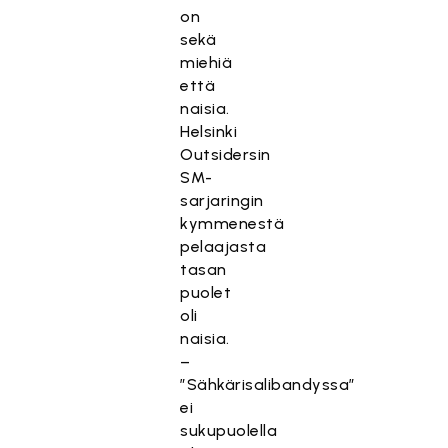
on
sekä
miehiä
että
naisia.
Helsinki
Outsidersin
SM-
sarjaringin
kymmenestä
pelaajasta
tasan
puolet
oli
naisia.
–
”Sähkärisalibandyssa”
ei
sukupuolella