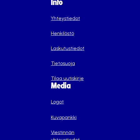
Info
Yhteystiedot
Henkilöstö
Laskutustiedot
Tietosuoja
Tilaa uutiskirje
Media
Logot
Kuvapankki
Viestinnän
yhteystiedot