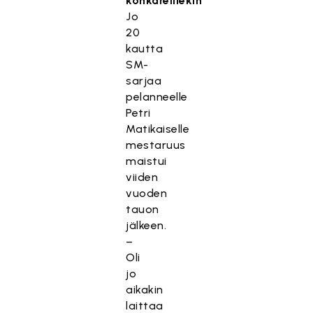
konkareillekin
Jo
20
kautta
SM-
sarjaa
pelanneelle
Petri
Matikaiselle
mestaruus
maistui
viiden
vuoden
tauon
jälkeen.
–
Oli
jo
aikakin
laittaa