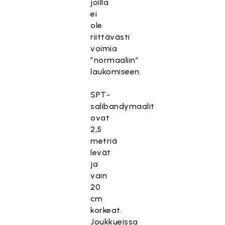
joilla
ei
ole
riittävästi
voimia
”normaaliin”
laukomiseen.
SPT-
salibandymaalit
ovat
2,5
metriä
levät
ja
vain
20
cm
korkeat.
Joukkueissa