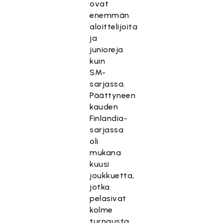
ovat
enemmän
aloittelijoita
ja
junioreja
kuin
SM-
sarjassa.
Päättyneen
kauden
Finlandia-
sarjassa
oli
mukana
kuusi
joukkuetta,
jotka
pelasivat
kolme
turnausta.