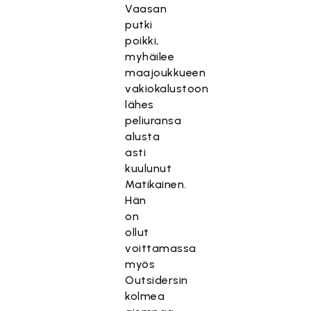
Vaasan
putki
poikki,
myhäilee
maajoukkueen
vakiokalustoon
lähes
peliuransa
alusta
asti
kuulunut
Matikainen.
Hän
on
ollut
voittamassa
myös
Outsidersin
kolmea