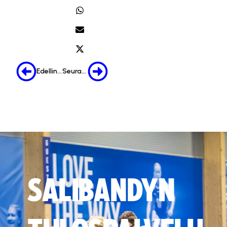
Edellinen
Seuraava
SALIBANDYN