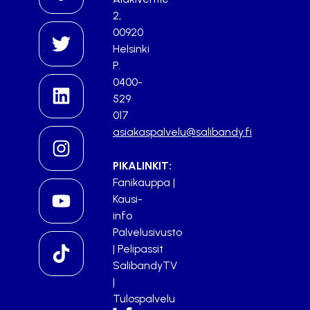
2,
00920
Helsinki
P.
0400-
529
017
asiakaspalvelu@salibandy.fi
PIKALINKIT:
Fanikauppa
|
Kausi-
info
Palvelusivusto
|
Pelipassit
SalibandyTV
|
Tulospalvelu