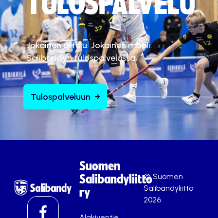
TULOSPALVELU
Jokainen ottelu. Jokainen maali.
Salibandyn tulospalvelussa.
Tulospalveluun
Suomen
© Suomen
Salibandyliitto
Salibandyliitto
ry
2026
Alakiventie