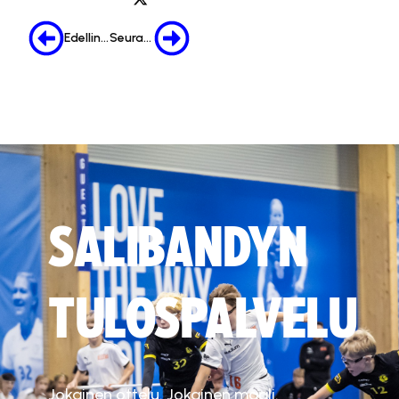
Edellinen
Seuraava
SALIBANDYN
TULOSPALVELU
Jokainen ottelu. Jokainen maali.