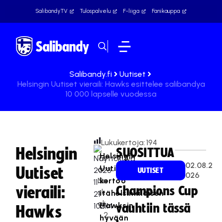
SalibandyTV
Tulospalvelu
F-liiga
Fanikauppa
Salibandy.fi
Uutiset
Helsingin Uutiset vieraili: Hawks esittelee salibandya
10 000 lapselle vuodessa
Lukukertoja:
194
Helsingin
SUOSITTUA
Helsingin
Te
02.08.2
Uutiset
Uutiset
a
UUTISET
026
Na
kertoo
vieraili:
Champions Cup
sk
itähelsinkiläisen
ali
Hawksin
vauhtiin tässä
Hawks
2
hyvään