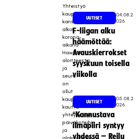
Yhteistyö
kaupungin
04.08.2
UUTISET
026
kanssa
alkoi
F-liigan alku
korona-
häämöttää:
aikana
Avauskierrokset
Hawksin
aloitteesta,
syyskuun toisella
ja
viikolla
seura
on
ollut
05.08.2
kaupungin
UUTISET
026
kautta
“Kannustava
yhteydessä
päiväkoteihin
ilmapiiri syntyy
ja
yhdessä – Reilu
alakouluihin.