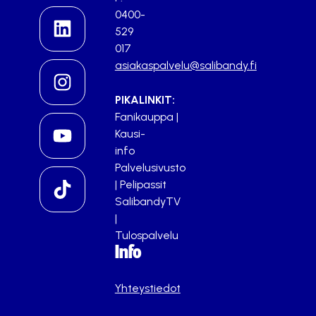
0400-
529
017
asiakaspalvelu@salibandy.fi
PIKALINKIT:
Fanikauppa
|
Kausi-
info
Palvelusivusto
|
Pelipassit
SalibandyTV
|
Tulospalvelu
Info
Yhteystiedot