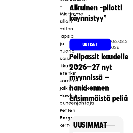
–
Aikuinen -pilotti
Mietimme
käynnistyy”
silloin,
miten
lapsia
06.08.2
ja
UUTISET
026
nuoria
Pelipassit kaudelle
saisi
liikutettua
2026–27 nyt
etenkin
myynnissä –
koronan
hanki ennen
jälkimainingeissa,
Hawksin
ensimmäistä peliä
puheenjohtaja
Petteri
Bergman
UUSIMMAT
kertoo.
–