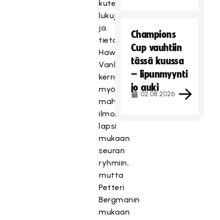
kuten
lukujärjestykset
ja
Champions
tietoa
Cup vauhtiin
Hawksista.
tässä kuussa
Vanhemmille
– lipunmyynti
kerrotaan
jo auki
myös
02.08.2026
mahdollisuudesta
ilmoittaa
lapsi
mukaan
seuran
ryhmiin,
mutta
Petteri
Bergmanin
mukaan