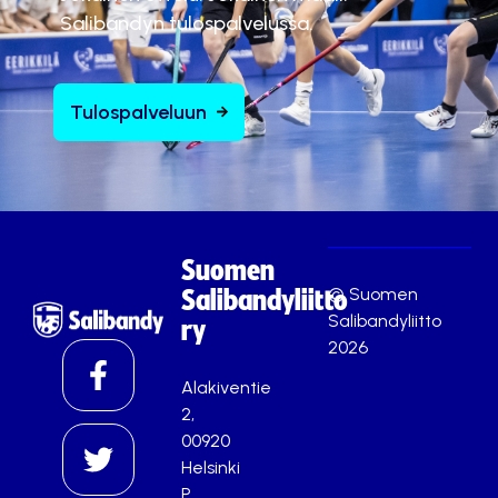
Salibandyn tulospalvelussa.
Tulospalveluun
Suomen
© Suomen
Salibandyliitto
Salibandyliitto
ry
2026
Alakiventie
2,
00920
Helsinki
P.