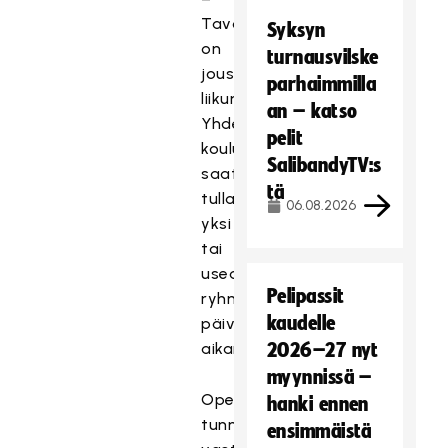
Tavoitteena
Syksyn
on
turnausvilske
joustavat
parhaimmilla
liikuntapäivät.
an – katso
Yhdestä
pelit
koulusta
SalibandyTV:s
saattaa
tä
tulla
06.08.2026
yksi
tai
useampi
Pelipassit
ryhmä
kaudelle
päivän
aikana.
2026–27 nyt
myynnissä –
Opetuksesta
hanki ennen
tunneilla
ensimmäistä