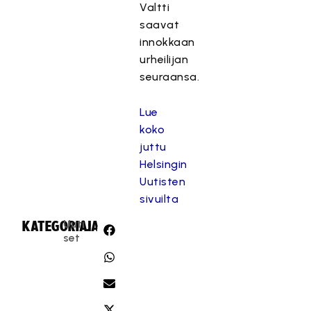
Valtti
saavat
innokkaan
urheilijan
seuraansa.
Lue
koko
juttu
Helsingin
Uutisten
sivuilta
Uuti
KATEGORIA:
JAA:
set