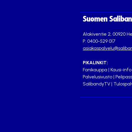
Suomen Saliband
Alakiventie 2, 00920 He
P. 0400-529 017
asiakaspalvelu@saliban
PIKALINKIT:
Fanikauppa
|
Kausi-info
Palvelusivusto
|
Pelipass
SalibandyTV
|
Tulospal