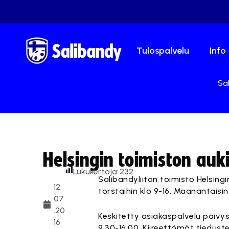
Tulospalvelu
Info
Sal
Helsingin toimiston auk
Lukukertoja:
232
Salibandyliiton toimisto Helsing
12.
torstaihin klo 9-16. Maanantaisin
07
.20
Keskitetty asiakaspalvelu päivy
16
9.30-16.00. Kiireettömät tiedust