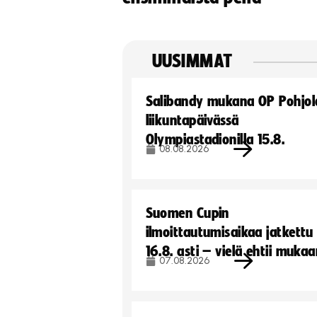
UUSIMMAT
Salibandy mukana OP Pohjol
liikuntapäivässä
Olympiastadionilla 15.8.
08.08.2026
Suomen Cupin
ilmoittautumisaikaa jatkettu
16.8. asti – vielä ehtii muka
07.08.2026