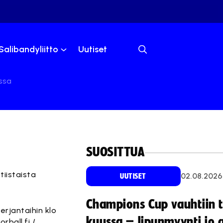
Salibandyliitto
Uutiset
ssa
SUOSITTUA
tiistaista
02.08.2026
UUTISET
Champions Cup vauhtiin 
rjantaihin klo
kuussa – lipunmyynti jo 
orball.fi
/