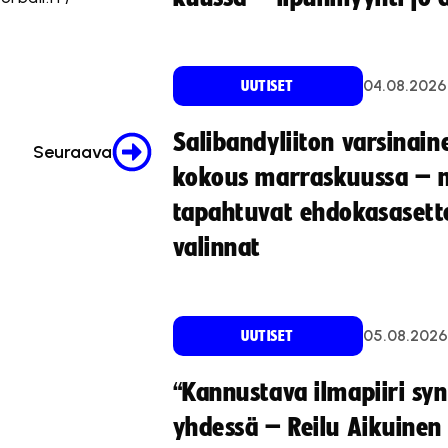
04.08.2026
UUTISET
Salibandyliiton varsinain
Seuraava
kokous marraskuussa – 
tapahtuvat ehdokasasette
valinnat
05.08.2026
UUTISET
“Kannustava ilmapiiri sy
yhdessä – Reilu Aikuinen 