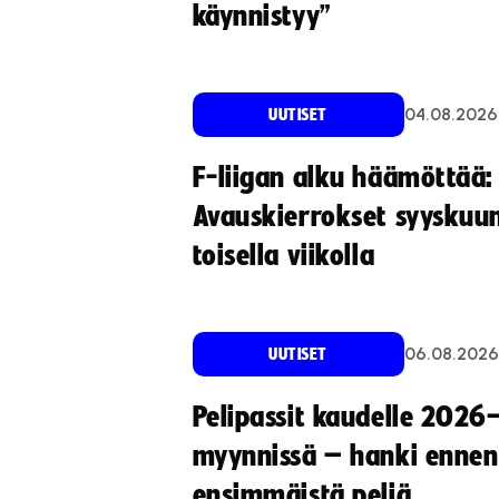
käynnistyy”
04.08.2026
UUTISET
F-liigan alku häämöttää:
Avauskierrokset syyskuu
toisella viikolla
06.08.2026
UUTISET
Pelipassit kaudelle 2026
myynnissä – hanki ennen
ensimmäistä peliä