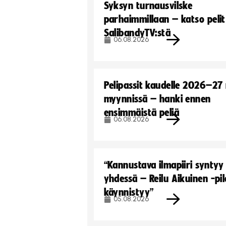
Syksyn turnausvilske
parhaimmillaan – katso pelit
SalibandyTV:stä
06.08.2026
Pelipassit kaudelle 2026–27
myynnissä – hanki ennen
ensimmäistä peliä
06.08.2026
“Kannustava ilmapiiri syntyy
yhdessä – Reilu Aikuinen -pil
käynnistyy”
05.08.2026