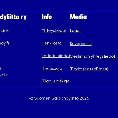
yliitto ry
Info
Media
lsinki
Yhteystiedot
Logot
dy.fi
Henkilöstö
Kuvapankki
Laskutustiedot
Viestinnän yhteystiedot
Tietosuoja
it
Tiedotteet (ePressi)
velu
Tilaa uutiskirje
© Suomen Salibandyliitto 2026