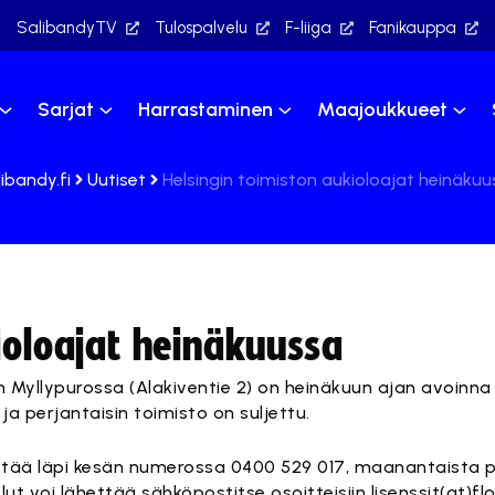
SalibandyTV
Tulospalvelu
F-liiga
Fanikauppa
Sarjat
Harrastaminen
Maajoukkueet
ibandy.fi
Uutiset
Helsingin toimiston aukioloajat heinäkuu
ioloajat heinäkuussa
in Myllypurossa (Alakiventie 2) on heinäkuun ajan avoinna 
 ja perjantaisin toimisto on suljettu.
stää läpi kesän numerossa 0400 529 017, maanantaista pe
elut voi lähettää sähköpostitse osoitteisiin
lisenssit(at)flo