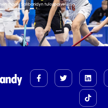
inen maali. Salibandyn tulospalvelussa.