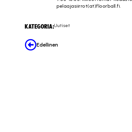
pelaajasiirrot(at)floorball.fi
.
Uutiset
KATEGORIA:
Edellinen