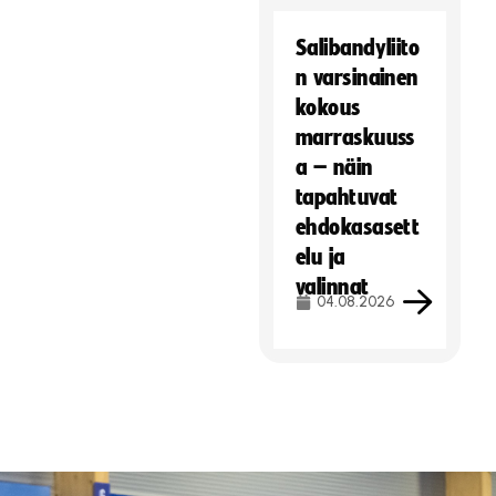
Salibandyliito
n varsinainen
kokous
marraskuuss
a – näin
tapahtuvat
ehdokasasett
elu ja
valinnat
04.08.2026