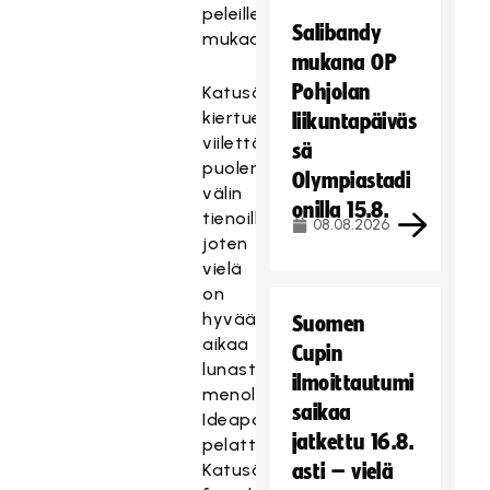
peleille
Salibandy
mukaan!
mukana OP
Pohjolan
Katusähly-
kiertue
liikuntapäiväs
viilettää
sä
puolen
Olympiastadi
välin
onilla 15.8.
tienoilla,
08.08.2026
joten
vielä
on
hyvää
Suomen
aikaa
Cupin
lunastaa
ilmoittautumi
menolippuja
saikaa
Ideaparkissa
jatkettu 16.8.
pelattavaan
Katusähly-
asti – vielä