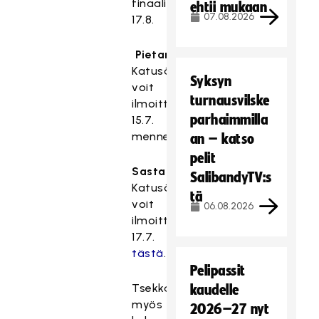
finaaliin
ehtii mukaan
07.08.2026
17.8.
Pietarsaaren
Katusählyyn
Syksyn
voit
turnausvilske
ilmoittautua
parhaimmilla
15.7.
mennessä
tästä
.
an – katso
pelit
Sastamalan
SalibandyTV:s
Katusählyyn
tä
voit
06.08.2026
ilmoittautua
17.7.
tästä
.
Pelipassit
Tsekkaa
kaudelle
myös
2026–27 nyt