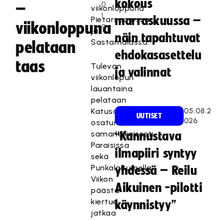
kokous
0
–
viikonloppuna
1
marraskuussa –
Pietarsaaressa
viikonloppuna
9
ja
näin tapahtuvat
Sastamalassa.
pelataan
ehdokasasettelu
taas
Tulevan
ja valinnat
viikonlopun
lauantaina
pelataan
05.08.2
Katusählyn
UUTISET
026
osaturnauksia
samanaikaisesti
“Kannustava
Paraisissa
ilmapiiri syntyy
sekä
Punkalaitumella.
yhdessä – Reilu
Viikon
Aikuinen -pilotti
päästä
kiertue
käynnistyy”
jatkaa