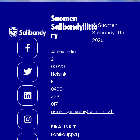
Suomen
© Suomen
Salibandyliitto
Salibandyliitto
ry
2026
Alakiventie
2,
00920
Helsinki
P.
0400-
529
017
asiakaspalvelu@salibandy.fi
PIKALINKIT:
Fanikauppa
|