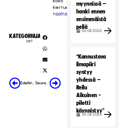
koko
myynnissä –
kiertuekalenteri
hanki ennen
täältä
.
ensimmäistä
peliä
06.08.2026
Uuti
KATEGORIA:
JAA:
set
“Kannustava
ilmapiiri
syntyy
yhdessä –
Edellinen
Seuraava
Reilu
Aikuinen -
pilotti
käynnistyy”
05.08.2026