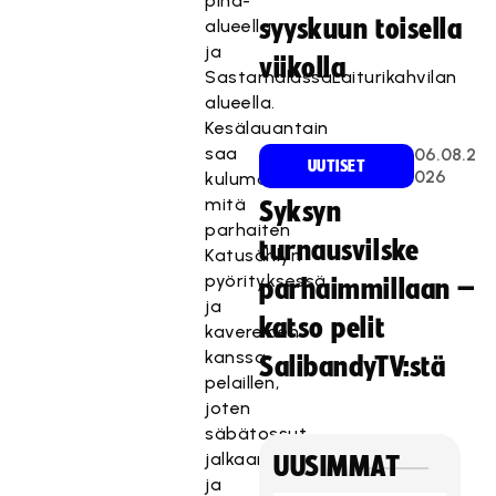
piha-
syyskuun toisella
alueella
ja
viikolla
SastamalassaLaiturikahvilan
alueella.
Kesälauantain
saa
06.08.2
UUTISET
026
kulumaan
mitä
Syksyn
parhaiten
turnausvilske
Katusählyn
pyörityksessä
parhaimmillaan –
ja
katso pelit
kavereiden
kanssa
SalibandyTV:stä
pelaillen,
joten
säbätossut
jalkaan
UUSIMMAT
ja