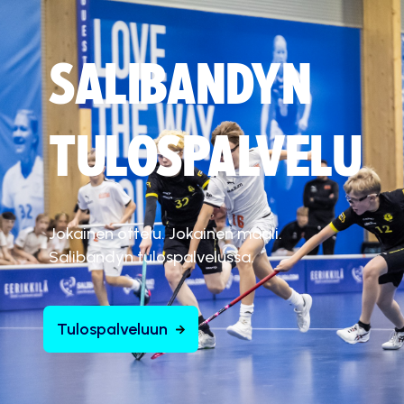
SALIBANDYN
TULOSPALVELU
Jokainen ottelu. Jokainen maali.
Salibandyn tulospalvelussa.
Tulospalveluun