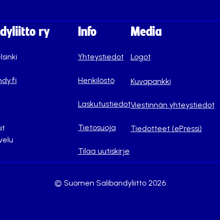
yliitto ry
Info
Media
lsinki
Yhteystiedot
Logot
dy.fi
Henkilöstö
Kuvapankki
Laskutustiedot
Viestinnän yhteystiedot
Tietosuoja
it
Tiedotteet (ePressi)
velu
Tilaa uutiskirje
© Suomen Salibandyliitto 2026