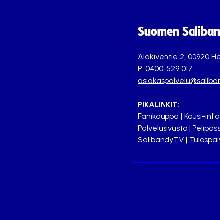
Suomen Saliband
Alakiventie 2, 00920 He
P. 0400-529 017
asiakaspalvelu@saliban
PIKALINKIT:
Fanikauppa
|
Kausi-info
Palvelusivusto
|
Pelipass
SalibandyTV
|
Tulospal