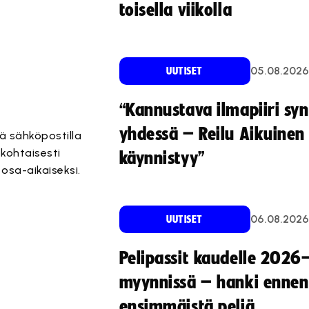
toisella viikolla
05.08.2026
UUTISET
“Kannustava ilmapiiri sy
yhdessä – Reilu Aikuinen 
 sähköpostilla
kohtaisesti
käynnistyy”
sa-aikaiseksi.
06.08.2026
UUTISET
Pelipassit kaudelle 2026
myynnissä – hanki ennen
ensimmäistä peliä