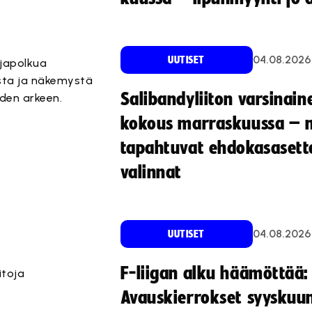
04.08.2026
UUTISET
ajapolkua
usta ja näkemystä
Salibandyliiton varsinain
den arkeen.
kokous marraskuussa – 
tapahtuvat ehdokasasette
valinnat
04.08.2026
UUTISET
F-liigan alku häämöttää:
itoja
Avauskierrokset syyskuu