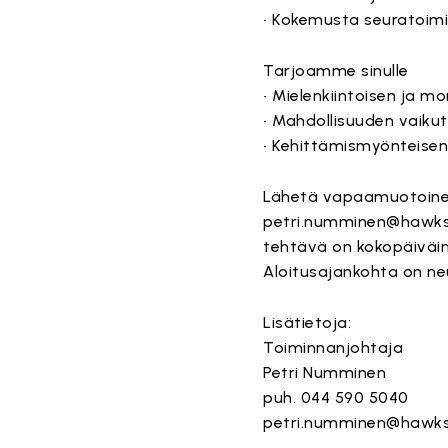
• Kokemusta seuratoim
Tarjoamme sinulle
• Mielenkiintoisen ja mo
• Mahdollisuuden vaik
• Kehittämismyönteisen,
Lähetä vapaamuotoinen
petri.numminen@hawks.f
tehtävä on kokopäiväi
Aloitusajankohta on ne
Lisätietoja:
Toiminnanjohtaja
Petri Numminen
puh. 044 590 5040
petri.numminen@hawks