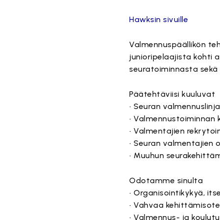
Hawksin sivuille
Valmennuspäällikön teh
junioripelaajista kohti
seuratoiminnasta sekä 
Päätehtäviisi kuuluvat
• Seuran valmennuslinj
• Valmennustoiminnan k
• Valmentajien rekrytoin
• Seuran valmentajien 
• Muuhun seurakehittäm
Odotamme sinulta
• Organisointikykyä, it
• Vahvaa kehittämisote
• Valmennus- ja koulu