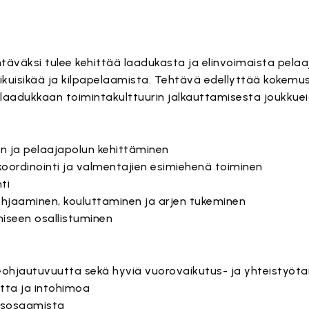
täväksi tulee kehittää laadukasta ja elinvoimaista pela
 aikuisikää ja kilpapelaamista. Tehtävä edellyttää kokem
laadukkaan toimintakulttuurin jalkauttamisesta joukkuei
an ja pelaajapolun kehittäminen
oordinointi ja valmentajien esimiehenä toiminen
ti
ohjaaminen, kouluttaminen ja arjen tukeminen
iseen osallistuminen
seohjautuvuutta sekä hyviä vuorovaikutus- ja yhteistyöta
tta ja intohimoa
tusosaamista