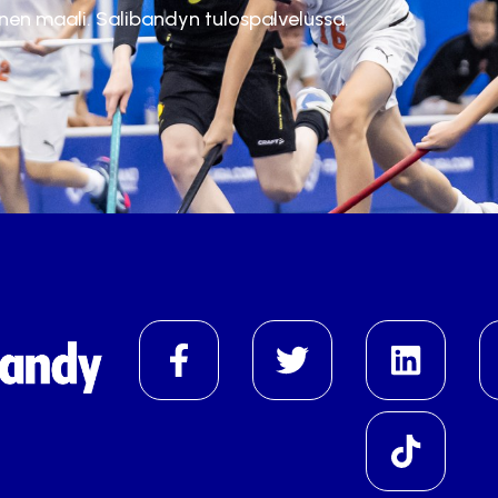
inen maali. Salibandyn tulospalvelussa.