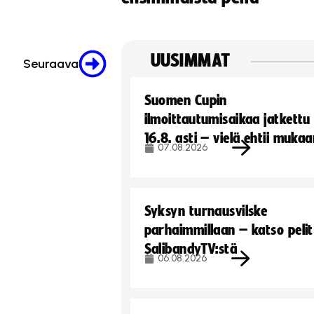
UUSIMMAT
Seuraava
Suomen Cupin
ilmoittautumisaikaa jatkettu
16.8. asti – vielä ehtii muka
07.08.2026
Syksyn turnausvilske
parhaimmillaan – katso pelit
SalibandyTV:stä
06.08.2026