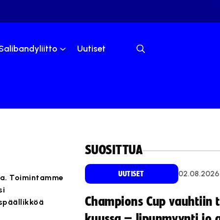
Salibandyliitto
Uutiset
SUOSITTUA
02.08.2026
UUTISET
ella. Toimintamme
si
Champions Cup vauhtiin 
späällikköä
kuussa – lipunmyynti jo 