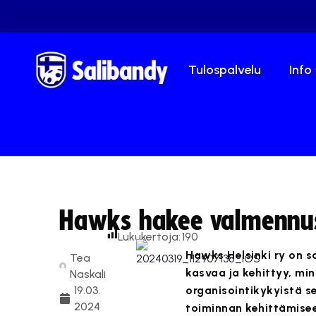
Tulospalvelu
Info
Hawks hakee valmennus
Lukukertoja:
190
Hawks Helsinki ry on sa
Tea
kasvaa ja kehittyy, m
Naskali
19.03.
organisointikykyistä s
2024
toiminnan kehittämise