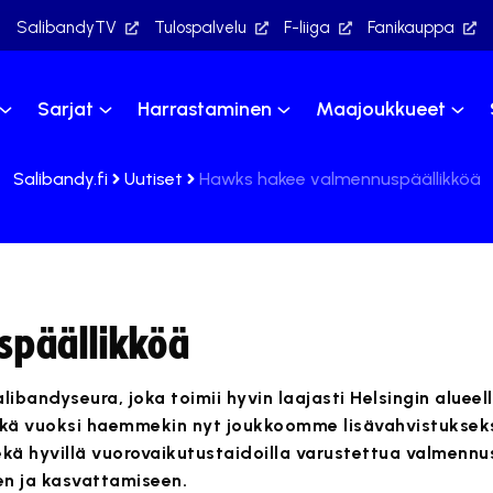
SalibandyTV
Tulospalvelu
F-liiga
Fanikauppa
Sarjat
Harrastaminen
Maajoukkueet
Salibandy.fi
Uutiset
Hawks hakee valmennuspäällikköä
päällikköä
libandyseura, joka toimii hyvin laajasti Helsingin alue
inkä vuoksi haemmekin nyt joukkoomme lisävahvistuksek
ekä hyvillä vuorovaikutustaidoilla varustettua valmennu
en ja kasvattamiseen.