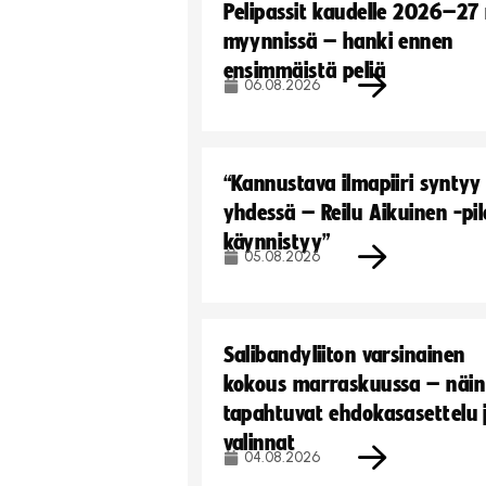
Pelipassit kaudelle 2026–27
myynnissä – hanki ennen
ensimmäistä peliä
06.08.2026
“Kannustava ilmapiiri syntyy
yhdessä – Reilu Aikuinen -pil
käynnistyy”
05.08.2026
Salibandyliiton varsinainen
kokous marraskuussa – näin
tapahtuvat ehdokasasettelu 
valinnat
04.08.2026