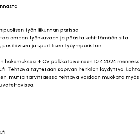
innasta
nipuolisen työn liikunnan parissa
uttaa omaan työnkuvaan ja päästä kehittämään sitä
 positiivisen ja sporttisen työympäristön
 hakemuksesi + CV palkkatoiveineen 10.4.2024 mennessä
i. Tehtävä täytetään sopivan henkilön löydyttyä. Lähtö
nen, mutta tarvittaessa tehtävä voidaan muokata myös o
uvoteltavissa.
.fi