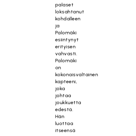
palaset
loksahtanut
kohdalleen
ja
Palomäki
esiintynyt
erityisen
vahvasti.
Palomäki
on
kokonaisvaltainen
kapteeni,
joka
johtaa
joukkuetta
edestä.
Hän
luottaa
itseensä