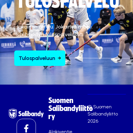
TULOSPALVELU
Jokainen ottelu. Jokainen maali.
Salibandyn tulospalvelussa.
Tulospalveluun
Suomen
© Suomen
Salibandyliitto
Salibandyliitto
ry
2026
Alakiventie