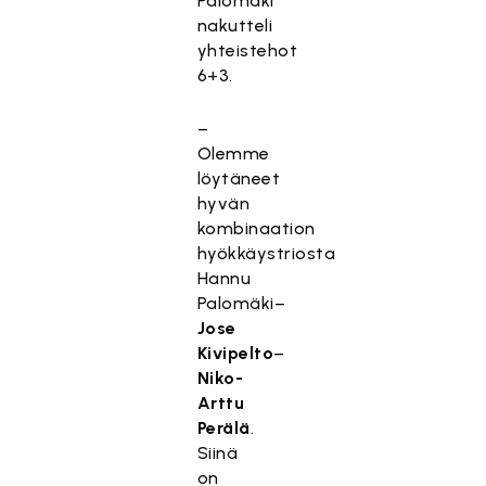
Palomäki
nakutteli
yhteistehot
6+3.
–
Olemme
löytäneet
hyvän
kombinaation
hyökkäystriosta
Hannu
Palomäki–
Jose
Kivipelto
–
Niko-
Arttu
Perälä
.
Siinä
on