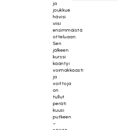
ja
joukkue
hävisi
viisi
ensimmäistä
otteluaan.
Sen
jälkeen
kurssi
kääntyi
voimakkaasti
ja
voittoja
on
tullut
peräti
kuusi
putkeen
–