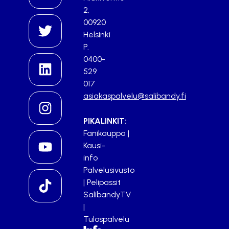
2,
00920
Helsinki
P.
0400-
529
017
asiakaspalvelu@salibandy.fi
PIKALINKIT:
Fanikauppa
|
Kausi-
info
Palvelusivusto
|
Pelipassit
SalibandyTV
|
Tulospalvelu