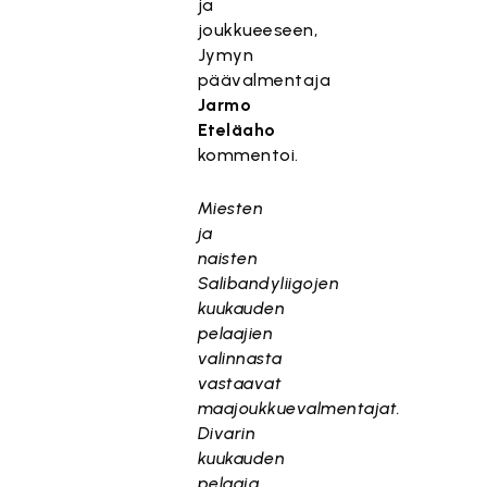
ja
joukkueeseen,
Jymyn
päävalmentaja
Jarmo
Eteläaho
kommentoi.
Miesten
ja
naisten
Salibandyliigojen
kuukauden
pelaajien
valinnasta
vastaavat
maajoukkuevalmentajat.
Divarin
kuukauden
pelaaja