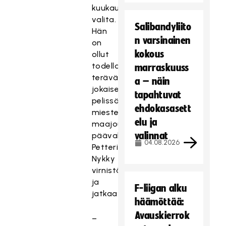
kuukausi
valita.
Salibandyliito
Hän
n varsinainen
on
kokous
ollut
todella
marraskuuss
terävä
a – näin
jokaisessa
tapahtuvat
pelissä,
ehdokasasett
miesten
elu ja
maajoukkueen
valinnat
päävalmentaja
04.08.2026
Petteri
Nykky
virnistää
ja
F-liigan alku
jatkaa:
häämöttää:
Avauskierrok
–