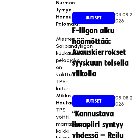
Nurmon
Jymyn
04.08.2
Hannu
UUTISET
026
Palomäki.
F-liigan alku
Miesten
häämöttää:
Salibandyliigan
Avauskierrokset
kuukauden
pelaajaksi
syyskuun toisella
on
viikolla
valittu
TPS-
laituri
Mikko
05.08.2
UUTISET
Hautaniemi
.
026
TPS
“Kannustava
voitti
ilmapiiri syntyy
marraskuussa
kaikki
yhdessä – Reilu