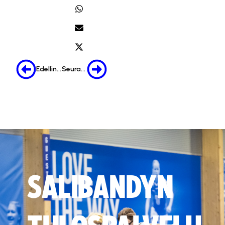
Edellinen
Seuraava
SALIBANDYN