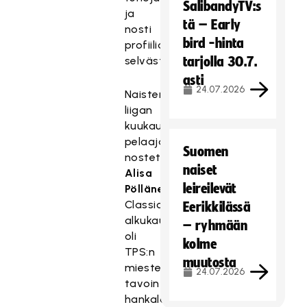
SalibandyTV:s
ja
tä – Early
nosti
bird -hinta
profiilia
selvästi.
tarjolla 30.7.
asti
24.07.2026
Naisten
liigan
kuukauden
pelaajaksi
Suomen
nostettiin
naiset
Alisa
leireilevät
Pöllänen
.
Classicin
Eerikkilässä
alkukausi
– ryhmään
oli
kolme
TPS:n
muutosta
miesten
24.07.2026
tavoin
hankala