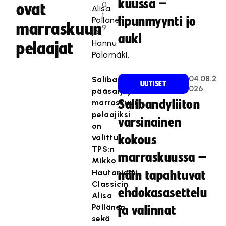
kuussa –
0
ovat
Alisa
1
lipunmyynti jo
Pöllänen
marraskuun
9
ja
auki
Hannu
pelaajat
Palomäki.
04.08.2
Salibandyn
UUTISET
026
pääsarjojen
marraskuun
Salibandyliiton
pelaajiksi
varsinainen
on
valittu
kokous
TPS:n
marraskuussa –
Mikko
Hautaniemi,
näin tapahtuvat
Classicin
ehdokasasettelu
Alisa
Pöllänen
ja valinnat
sekä