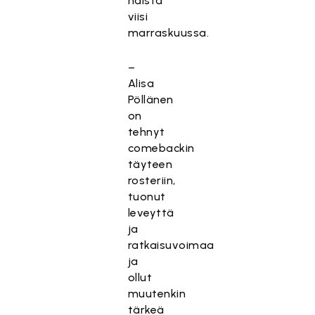
näistä
viisi
marraskuussa.
–
Alisa
Pöllänen
on
tehnyt
comebackin
täyteen
rosteriin,
tuonut
leveyttä
ja
ratkaisuvoimaa
ja
ollut
muutenkin
tärkeä