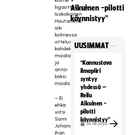
kolme
Aikuinen -pilotti
liigaotteluaan.
Isokokoinen
käynnistyy”
Hautaniemi
iski
kolmessa
ottelussa
UUSIMMAT
kahdeksan
maalia
“Kannustava
ja
antoi
ilmapiiri
kaksi
syntyy
maalisyöttöä.
yhdessä –
Reilu
– Ei
Aikuinen -
ehkä
pilotti
viitsi
Sami
käynnistyy”
05.08.2026
Johanssonia
ihan