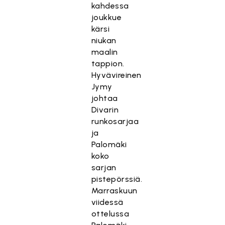
kahdessa
joukkue
kärsi
niukan
maalin
tappion.
Hyvävireinen
Jymy
johtaa
Divarin
runkosarjaa
ja
Palomäki
koko
sarjan
pistepörssiä.
Marraskuun
viidessä
ottelussa