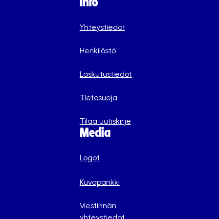
Info
Yhteystiedot
Henkilöstö
Laskutustiedot
Tietosuoja
Tilaa uutiskirje
Media
Logot
Kuvapankki
Viestinnän
yhteystiedot