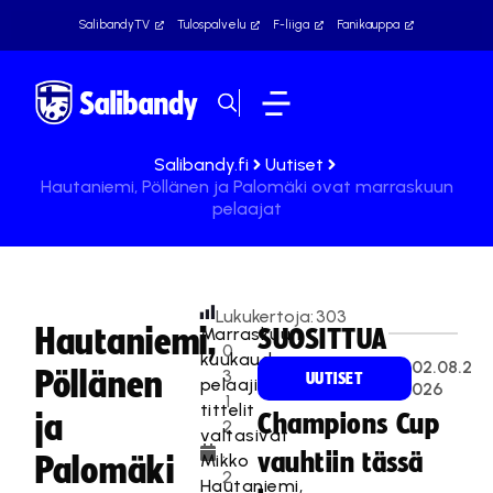
SalibandyTV
Tulospalvelu
F-liiga
Fanikauppa
Salibandy.fi
Uutiset
Hautaniemi, Pöllänen ja Palomäki ovat marraskuun
pelaajat
Lukukertoja:
303
Hautaniemi,
Marraskuun
SUOSITTUA
0
kuukauden
02.08.2
Pöllänen
3
UUTISET
pelaajien
026
.1
tittelit
ja
Champions Cup
2
valtasivat
.
vauhtiin tässä
Mikko
Palomäki
2
Hautaniemi,