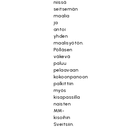
niissä
seitsemän
maalia
ja
antoi
yhden
maalisyötön.
Pölläsen
väkevä
paluu
pelaavaan
kokoonpanoon
palkittiin
myös
kisapassilla
naisten
MM-
kisoihin
Sveitsiin.