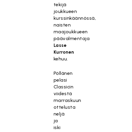
tekijä
joukkueen
kurssinkäännössä,
naisten
maajoukkueen
päävalmentaja
Lasse
Kurronen
kehuu.
Pöllänen
pelasi
Classicin
viidestä
marraskuun
ottelusta
neljä
ja
iski