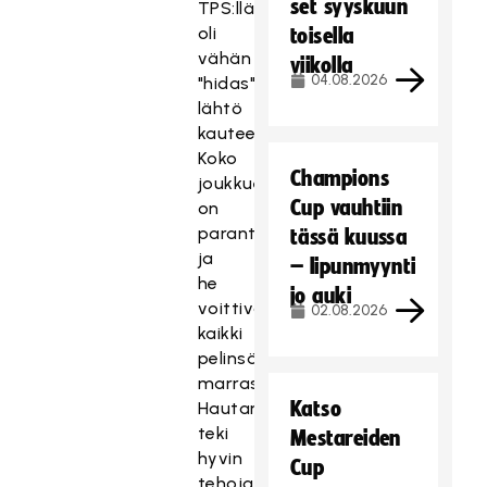
set syyskuun
TPS:llä
oli
toisella
vähän
viikolla
04.08.2026
"hidas"
lähtö
kauteen.
Koko
Champions
joukkue
Cup vauhtiin
on
parantanut
tässä kuussa
ja
– lipunmyynti
he
jo auki
voittivat
02.08.2026
kaikki
pelinsä
marraskuussa.
Katso
Hautaniemi
teki
Mestareiden
hyvin
Cup
tehoja