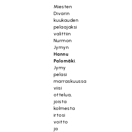
Miesten
Divarin
kuukauden
pelaajaksi
valittiin
Nurmon
Jymyn
Hannu
Palomäki
.
Jymy
pelasi
marraskuussa
viisi
ottelua,
joista
kolmesta
irtosi
voitto
ja