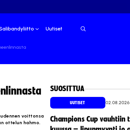
Salibandyliitto
Uutiset
meenlinnasta
SUOSITTUA
enlinnasta
02.08.2026
UUTISET
kuudennen voittonsa
Champions Cup vauhtiin 
an ottelun hahmo.
kuussa – lipunmyynti jo 