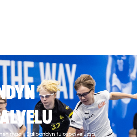
NDYN
ALVELU
inen maali. Salibandyn tulospalvelussa.