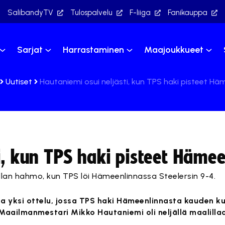
SalibandyTV
Tulospalvelu
F-liiga
Fanikauppa
Sarjat
Harrastaminen
Maajoukkueet
Uutiset
Hautaniemi osui neljästi, kun TPS haki pisteet Hä
i, kun TPS haki pisteet Häme
 illan hahmo, kun TPS löi Hämeenlinnassa Steelersin 9-4.
ona yksi ottelu, jossa TPS haki Hämeenlinnasta kauden 
Maailmanmestari Mikko Hautaniemi oli neljällä maalilla