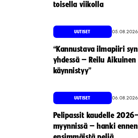
toisella viikolla
05.08.2026
UUTISET
“Kannustava ilmapiiri sy
yhdessä – Reilu Aikuinen 
käynnistyy”
06.08.2026
UUTISET
Pelipassit kaudelle 2026
myynnissä – hanki ennen
ensimmäistä peliä