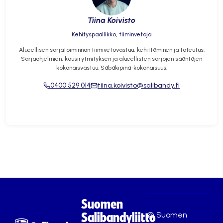
Tiina Koivisto
Kehityspäällikkö, tiiminvetäjä
Alueellisen sarjatoiminnan tiimivetovastuu, kehittäminen ja toteutus.
Sarjaohjelmien, kausirytmityksen ja alueellisten sarjojen sääntöjen
kokonaisvastuu. Säbäkipinä-kokonaisuus.
0400 529 014
tiina.koivisto@salibandy.fi
Suomen
© Suomen
Salibandyliitto