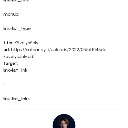
manual
link-list_type
title:
Kävelysähly
url:
https://salibandy.fi/uploads/2022/03/bf8145dd-
kavelysahly.pdf
target:
link-list_link
1
link-list_links