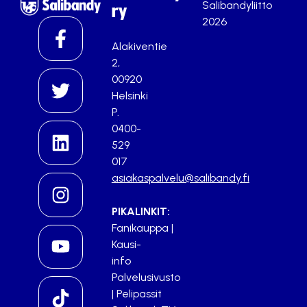
Salibandyliitto
ry
2026
Alakiventie
2,
00920
Helsinki
P.
0400-
529
017
asiakaspalvelu@salibandy.fi
PIKALINKIT:
Fanikauppa
|
Kausi-
info
Palvelusivusto
|
Pelipassit