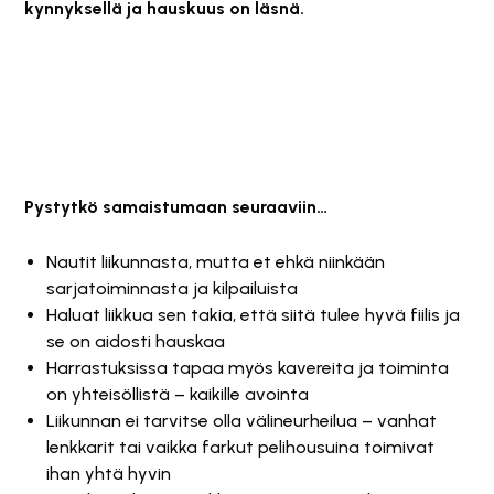
kynnyksellä ja hauskuus on läsnä.
Pystytkö samaistumaan seuraaviin…
Nautit liikunnasta, mutta et ehkä niinkään
sarjatoiminnasta ja kilpailuista
Haluat liikkua sen takia, että siitä tulee hyvä fiilis ja
se on aidosti hauskaa
Harrastuksissa tapaa myös kavereita ja toiminta
on yhteisöllistä – kaikille avointa
Liikunnan ei tarvitse olla välineurheilua – vanhat
lenkkarit tai vaikka farkut pelihousuina toimivat
ihan yhtä hyvin