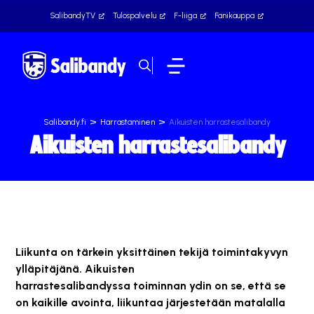
SalibandyTV
Tulospalvelu
F-liiga
Fanikauppa
>
>
Salibandy.fi
Harrastaminen
Aikuisten harrastesalibandy
Aikuisten harrastesalibandy
L
iikunta on tärkein yksittäinen tekijä toimintakyvyn
ylläpitäjänä. Aikuisten
harrastesalibandyssa
t
oiminnan ydin on se, että se
on kaikille avointa, liikuntaa järjestetään matalalla