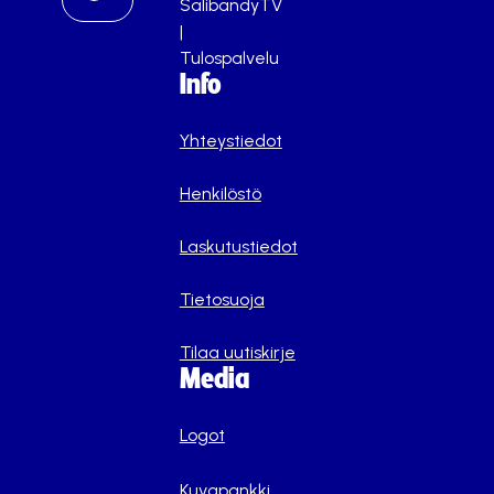
SalibandyTV
|
Tulospalvelu
Info
Yhteystiedot
Henkilöstö
Laskutustiedot
Tietosuoja
Tilaa uutiskirje
Media
Logot
Kuvapankki