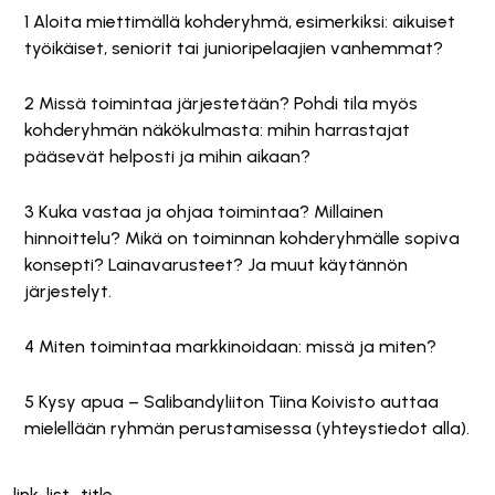
1 Aloita miettimällä kohderyhmä, esimerkiksi: aikuiset
työikäiset, seniorit tai junioripelaajien vanhemmat?
2 Missä toimintaa järjestetään? Pohdi tila myös
kohderyhmän näkökulmasta: mihin harrastajat
pääsevät helposti ja mihin aikaan?
3 Kuka vastaa ja ohjaa toimintaa? Millainen
hinnoittelu? Mikä on toiminnan kohderyhmälle sopiva
konsepti? Lainavarusteet? Ja muut käytännön
järjestelyt.
4 Miten toimintaa markkinoidaan: missä ja miten?
5 Kysy apua – Salibandyliiton Tiina Koivisto auttaa
mielellään ryhmän perustamisessa (yhteystiedot alla).
link-list_title