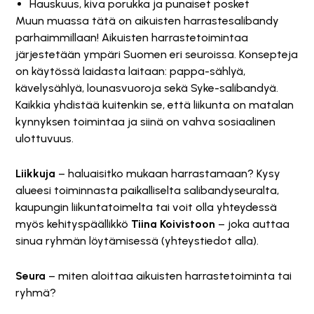
Hauskuus, kiva porukka ja punaiset posket
Muun muassa tätä on aikuisten harrastesalibandy
parhaimmillaan! Aikuisten harrastetoimintaa
järjestetään ympäri Suomen eri seuroissa. Konsepteja
on käytössä laidasta laitaan: pappa-sählyä,
kävelysählyä, lounasvuoroja sekä Syke-salibandyä.
Kaikkia yhdistää kuitenkin se, että liikunta on matalan
kynnyksen toimintaa ja siinä on vahva sosiaalinen
ulottuvuus.
Liikkuja
– haluaisitko mukaan harrastamaan? Kysy
alueesi toiminnasta paikalliselta salibandyseuralta,
kaupungin liikuntatoimelta tai voit olla yhteydessä
myös kehityspäällikkö
Tiina Koivistoon
– joka auttaa
sinua ryhmän löytämisessä (yhteystiedot alla).
Seura
– miten aloittaa aikuisten harrastetoiminta tai
ryhmä?