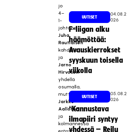
jo
4–
04.08.2
UUTISET
026
1-
johtoon
F-liigan alku
Juha
häämöttää:
Rautiaisen
Avauskierrokset
kahdella
ja
syyskuun toisella
Jarno
viikolla
Hirvosen
yhdellä
osumalla,
05.08.2
mutta
UUTISET
026
Jarkko
“Kannustava
Aallonen
ja
ilmapiiri syntyy
kolmannessa
yhdessä – Reilu
erässä