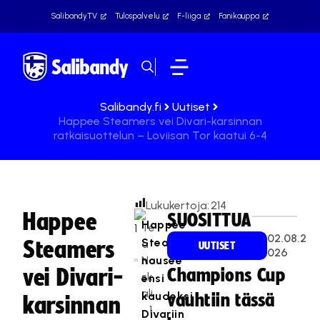
SalibandyTV
Tulospalvelu
F-liiga
Fanikauppa
Salibandy.fi
Uutiset
Happee Steamers vei Divari-karsinnan
ratkaisuottelun – Loviisan Tor kaatui 6-4
Lukukertoja:
214
Happee
SUOSITTUA
Happee
Te
02.08.2
Steamers
Steamers
a
UUTISET
026
Na
nousee
vei Divari-
Champions Cup
sk
ensi
ali
kaudeksi
vauhtiin tässä
karsinnan
1
Divariin