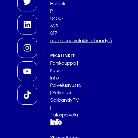
Helsinki
P.
0400-
529
017
asiakaspalvelu@salibandy.fi
PIKALINKIT:
Fanikauppa
|
Kausi-
info
Palvelusivusto
|
Pelipassit
SalibandyTV
|
Tulospalvelu
Info
Yhteystiedot