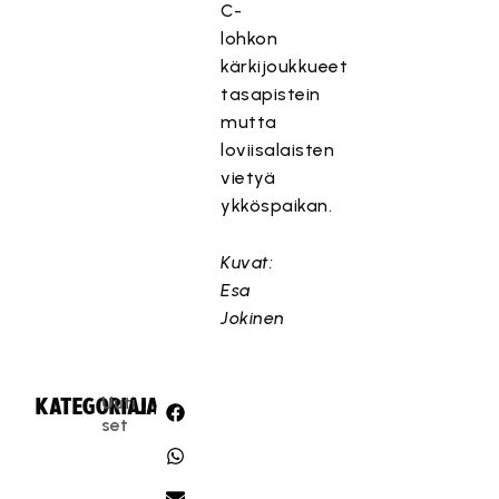
C-
lohkon
kärkijoukkueet
tasapistein
mutta
loviisalaisten
vietyä
ykköspaikan.
Kuvat:
Esa
Jokinen
Uuti
KATEGORIA:
JAA:
set