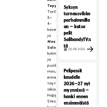
Teppana
Syksyn
Torille
turnausvilske
5–
parhaimmilla
4-
an – katso
kavennuksen
pelit
ja
SalibandyTV:s
Max
tä
Salonen
06.08.2026
kolme
ja
puoli
Pelipassit
minuuttia
kaudelle
ennen
täyttä
2026–27 nyt
aikaa
myynnissä –
Happee
hanki ennen
Steamersille
ensimmäistä