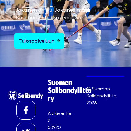
Jokainen ottelu. Jokainen maali.
Salibandyn tulospalvelussa.
Tulospalveluun
Suomen
© Suomen
Salibandyliitto
Salibandyliitto
ry
2026
Alakiventie
2,
00920