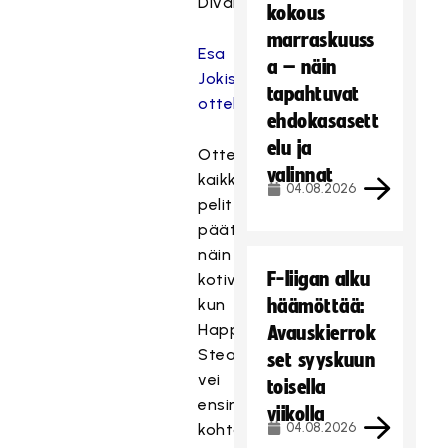
Divariin.
kokous
marraskuuss
Esa
a – näin
Jokisen
tapahtuvat
ottelukuviin
ehdokasasett
elu ja
Ottelusarjan
valinnat
kaikki
04.08.2026
pelit
päättyivät
näin
F-liigan alku
kotivoittoihin,
kun
häämöttää:
Happee
Avauskierrok
Steamers
set syyskuun
vei
toisella
ensimmäisen
viikolla
04.08.2026
kohtaamisen