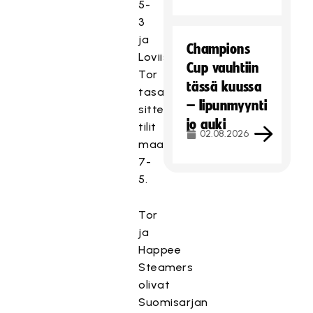
5-
3
ja
Champions
Loviisan
Cup vauhtiin
Tor
tässä kuussa
tasasi
– lipunmyynti
sitten
jo auki
tilit
02.08.2026
maalein
7-
5.
Tor
ja
Happee
Steamers
olivat
Suomisarjan