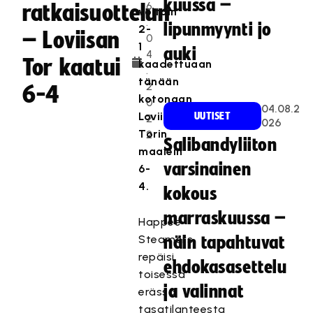
kuussa –
6
ratkaisuottelun
voitoin
.
lipunmyynti jo
2-
– Loviisan
0
1
auki
4
Tor kaatui
kaadettuaan
.
tänään
2
6-4
kotonaan
0
04.08.2
Loviisan
UUTISET
2
026
Torin
2
Salibandyliiton
maalein
varsinainen
6-
4.
kokous
marraskuussa –
Happee
Steamers
näin tapahtuvat
repäisi
ehdokasasettelu
toisessa
ja valinnat
erässä
tasatilanteesta