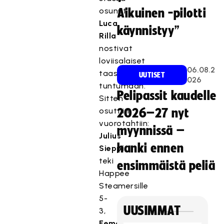
osunut
Aikuinen -pilotti
Luca
käynnistyy”
Rilla
nostivat
loviisalaiset
06.08.2
taas
UUTISET
026
tuntumaan.
Pelipassit kaudelle
Sitten
osuttiin
2026–27 nyt
vuorotahtiin:
myynnissä –
Julius
hanki ennen
Sieppi
teki
ensimmäistä peliä
Happee
Steamersille
5-
UUSIMMAT
3,
Eemeli