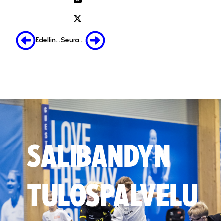
Edellinen
Seuraava
SALIBANDYN
TULOSPALVELU