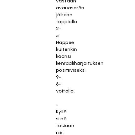
vastaan
avauaserän
jälkeen
tappiolla
2-
5.
Happee
kuitenkin
käänsi
kenraaliharjoituksen
positiiviseksi
9-
6-
voitolla.
-
Kyllä
siinä
tosiaan
niin