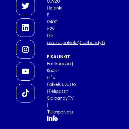
00920
Helsinki
P.
0400-
529
017
asiakaspalvelu@salibandy.fi
PIKALINKIT:
Fanikauppa
|
Kausi-
info
Palvelusivusto
|
Pelipassit
SalibandyTV
|
Tulospalvelu
Info