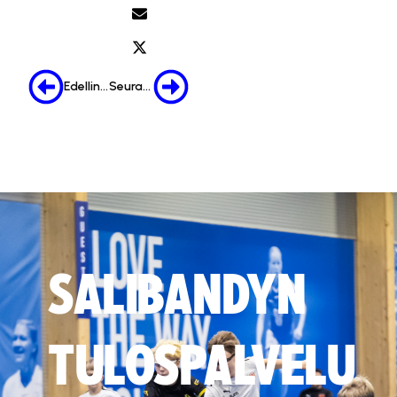
Edellinen
Seuraava
SALIBANDYN
TULOSPALVELU