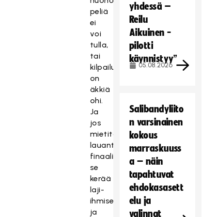
huonoa
yhdessä –
peliä
Reilu
ei
Aikuinen -
voi
tulla,
pilotti
tai
käynnistyy”
05.08.2026
kilpailu
on
äkkiä
ohi.
Salibandyliito
Ja
n varsinainen
jos
mietitään
kokous
lauantain
marraskuuss
finaalitapahtumaa,
a – näin
se
tapahtuvat
kerää
ehdokasasett
laji-
elu ja
ihmiset
ja
valinnat