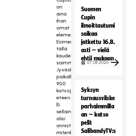
on
Suomen
aina
Cupin
ihan
ilmoittautumi
omat
saikaa
elementtinsä.
jatkettu 16.8.
Esimerkiksi
tällä
asti – vielä
kaudella
ehtii mukaan
saimme
07.08.2026
Jyväskylään
paikallispelin
900
Syksyn
katsojan
eteen.
turnausvilske
Ei
parhaimmilla
sellainen
an – katso
olisi
pelit
onnistunut
SalibandyTV:s
mitenkään