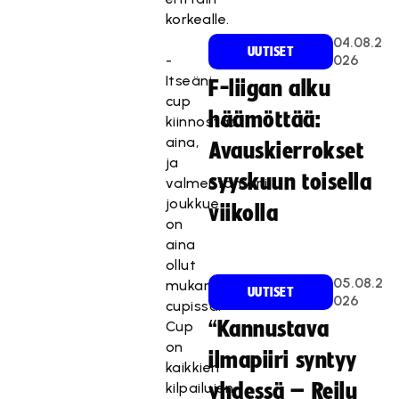
korkealle.
04.08.2
UUTISET
-
026
Itseäni
F-liigan alku
cup
häämöttää:
kiinnostaa
aina,
Avauskierrokset
ja
syyskuun toisella
valmentamani
joukkue
viikolla
on
aina
ollut
05.08.2
mukana
UUTISET
026
cupissa.
“Kannustava
Cup
on
ilmapiiri syntyy
kaikkien
kilpailujen
yhdessä – Reilu