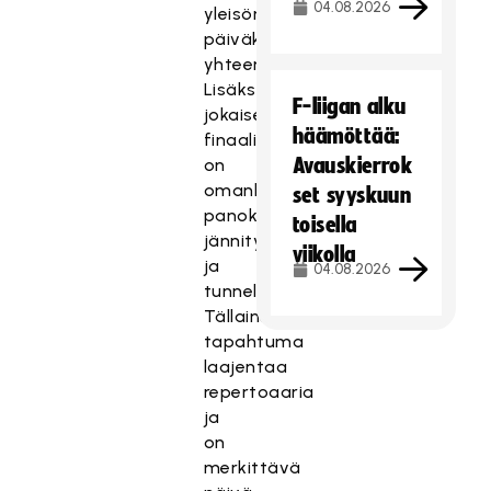
04.08.2026
yleisön
päiväksi
yhteen.
Lisäksi
F-liigan alku
jokaisessa
häämöttää:
finaalissa
Avauskierrok
on
omanlaisensa
set syyskuun
panokset,
toisella
jännitys
viikolla
ja
04.08.2026
tunnelma.
Tällainen
tapahtuma
laajentaa
repertoaaria
ja
on
merkittävä