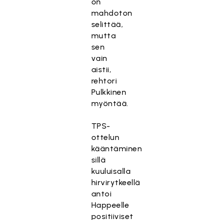
on
mahdoton
selittää,
mutta
sen
vain
aistii,
rehtori
Pulkkinen
myöntää.
TPS-
ottelun
kääntäminen
sillä
kuuluisalla
hirvirytkeellä
antoi
Happeelle
positiiviset