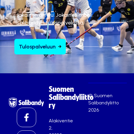
Jokainen ottelu. Jokainen maali.
Salibandyn tulospalvelussa.
Tulospalveluun
Suomen
© Suomen
Salibandyliitto
Salibandyliitto
ry
2026
Alakiventie
2,