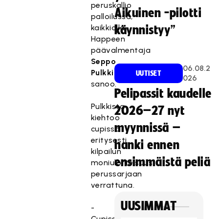
peruskallio
Aikuinen -pilotti
palloilussa,
kaikkialla,
käynnistyy”
Happeen
päävalmentaja
Seppo
06.08.2
Pulkkinen
UUTISET
026
sanoo.
Pelipassit kaudelle
Pulkkista
2026–27 nyt
kiehtoo
myynnissä –
cupissa
eritysesti
hanki ennen
kilpailun
ensimmäistä peliä
moniulotteisuus
perussarjaan
verrattuna.
UUSIMMAT
-
Cupissa