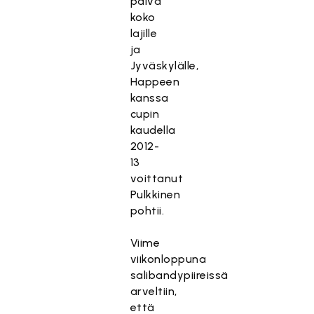
päivä
koko
lajille
ja
Jyväskylälle,
Happeen
kanssa
cupin
kaudella
2012-
13
voittanut
Pulkkinen
pohtii.
Viime
viikonloppuna
salibandypiireissä
arveltiin,
että