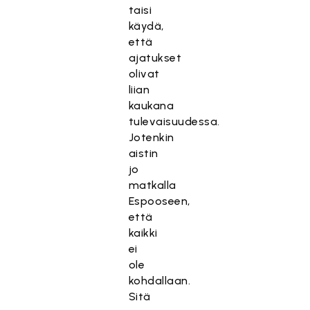
taisi
käydä,
että
ajatukset
olivat
liian
kaukana
tulevaisuudessa.
Jotenkin
aistin
jo
matkalla
Espooseen,
että
kaikki
ei
ole
kohdallaan.
Sitä