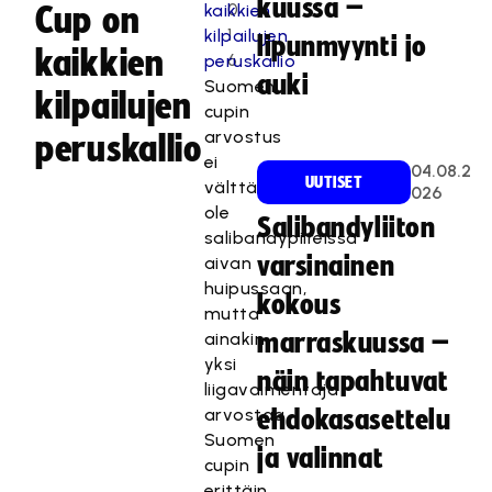
kuussa –
0
Cup on
1
lipunmyynti jo
kaikkien
6
auki
Suomen
kilpailujen
cupin
arvostus
peruskallio
ei
04.08.2
UUTISET
välttämättä
026
ole
Salibandyliiton
salibandypiireissä
varsinainen
aivan
huipussaan,
kokous
mutta
ainakin
marraskuussa –
yksi
näin tapahtuvat
liigavalmentaja
arvostaa
ehdokasasettelu
Suomen
ja valinnat
cupin
erittäin