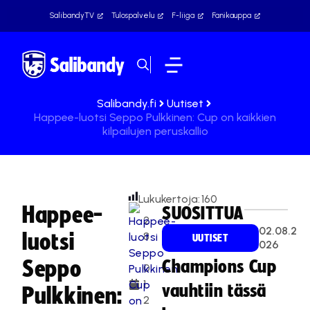
SalibandyTV
Tulospalvelu
F-liiga
Fanikauppa
Salibandy.fi
Uutiset
Happee-luotsi Seppo Pulkkinen: Cup on kaikkien
kilpailujen peruskallio
Lukukertoja:
160
Happee-
SUOSITTUA
2
02.08.2
luotsi
8
UUTISET
026
.
Seppo
Champions Cup
0
1.
vauhtiin tässä
Pulkkinen:
2