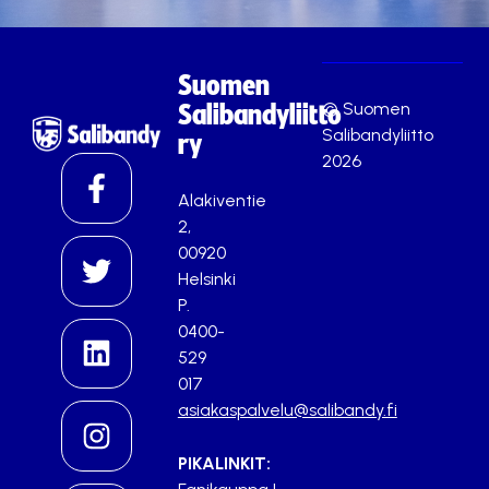
Suomen
© Suomen
Salibandyliitto
Salibandyliitto
ry
2026
Alakiventie
2,
00920
Helsinki
P.
0400-
529
017
asiakaspalvelu@salibandy.fi
PIKALINKIT: