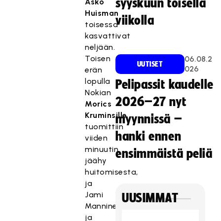
syyskuun toisella
Asko
Huisman
viikolla
toisessa
kasvattivat
neljään.
Toisen
06.08.2
UUTISET
026
erän
lopulla
Pelipassit kaudelle
Nokian
2026–27 nyt
Morics
Kruminsille
myynnissä –
tuomittiin
hanki ennen
viiden
minuutin
ensimmäistä peliä
jäähy
huitomisesta,
ja
Jami
UUSIMMAT
Manninen
ja