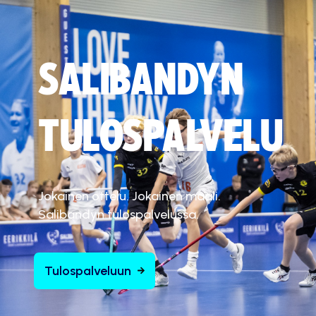
SALIBANDYN
TULOSPALVELU
Jokainen ottelu. Jokainen maali.
Salibandyn tulospalvelussa.
Tulospalveluun