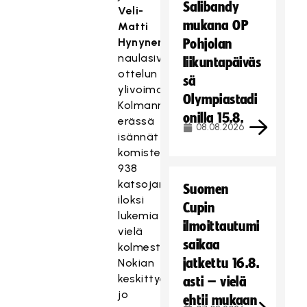
Salibandy
Veli-
mukana OP
Matti
Hynynen
Pohjolan
naulasivat
liikuntapäiväs
ottelun
sä
ylivoimaosumillaan.
Olympiastadi
Kolmannessa
onilla 15.8.
erässä
08.08.2026
isännät
komistelivat
938
katsojan
Suomen
iloksi
Cupin
lukemia
ilmoittautumi
vielä
saikaa
kolmesti
jatkettu 16.8.
Nokian
keskittyessä
asti – vielä
jo
ehtii mukaan