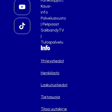
Fanikauppa
|
Kausi-
info
Palvelusivusto
|
Pelipassit
SalibandyTV
|
Tulospalvelu
Info
Yhteystiedot
Henkilöstö
Laskutustiedot
Tietosuoja
Tilaa uutiskirje