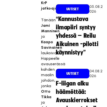
KrP
05.08.2
jatkoajalla.
UUTISET
026
“Kannustava
Tänään
Jami
ilmapiiri syntyy
Manninen
yhdessä – Reilu
ja
Kaapo
Aikuinen -pilotti
Savinainen
käynnistyy”
laukoivat
Happeelle
avauserässä
kahden
04.08.2
UUTISET
maalin
026
johdon,
F-liigan alku
jonka
häämöttää:
Otto
Tikka
Avauskierrokset
ja