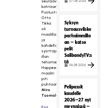
seuraavaan
07.08.2026
kohtaamiseen.
Puolustaja
Otto
Syksyn
Tikka
oli
turnausvilske
maalillaan
parhaimmilla
ja
an – katso
kahdella
pelit
syöttöpisteellään
SalibandyTV:s
illan
tä
tehomies.
06.08.2026
Happeen
maalin
piti
puhtaana
Pelipassit
Miro
kaudelle
Tuomala
.
2026–27 nyt
myynnissä –
Esa