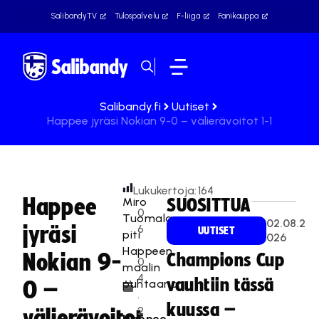
SalibandyTV
Tulospalvelu
F-liiga
Fanikauppa
Salibandy.fi
Uutiset
Happee jyräsi Nokian 9-0 – välierävoitot 1-1
Lukukertoja:
164
Happee
Miro
SUOSITTUA
0
Tuomala
02.08.2
jyräsi
6
UUTISET
piti
026
.
Happeen
Nokian 9-
Champions Cup
0
maalin
4
vauhtiin tässä
puhtaana.
0 –
.
kuussa –
2
välierävoitot
Happee