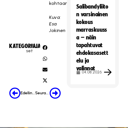
kohtaamisella.
Salibandyliito
n varsinainen
Kuva:
kokous
Esa
marraskuuss
Jokinen
a – näin
tapahtuvat
Uuti
KATEGORIA:
JAA:
set
ehdokasasett
elu ja
valinnat
04.08.2026
Edellinen
Seuraava