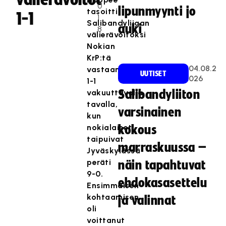
0
lipunmyynti jo
tasoitti
1-1
1
Salibandyliigan
auki
8
välierävoitoksi
Nokian
KrP:tä
04.08.2
vastaan
UUTISET
026
1-1
vakuuttavalla
Salibandyliiton
tavalla,
varsinainen
kun
nokialaiset
kokous
taipuivat
marraskuussa –
Jyväskylässä
peräti
näin tapahtuvat
9-0.
ehdokasasettelu
Ensimmäisen
kohtaamisen
ja valinnat
oli
voittanut