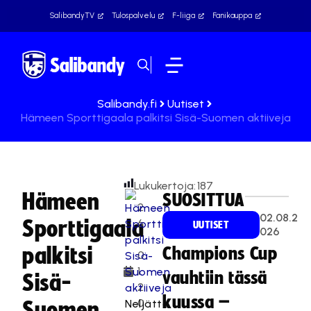
SalibandyTV
Tulospalvelu
F-liiga
Fanikauppa
Salibandy.fi
Uutiset
Hämeen Sporttigaala palkitsi Sisä-Suomen aktiiveja
Lukukertoja:
187
Hämeen
SUOSITTUA
2
02.08.2
Sporttigaala
6
UUTISET
026
.
palkitsi
Champions Cup
0
1.
vauhtiin tässä
Sisä-
2
kuussa –
0
Neljättä
Suomen