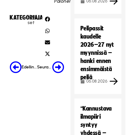
Palonen
06.08.2026
Uuti
KATEGORIA:
JAA:
set
Pelipassit
kaudelle
2026–27 nyt
myynnissä –
hanki ennen
Edellinen
Seuraava
ensimmäistä
peliä
06.08.2026
“Kannustava
ilmapiiri
syntyy
yhdessä –