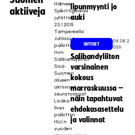
1
Hämeen
lipunmyynti jo
aktiiveja
5
Sporttigaalaa
auki
juhlittiin
23.1.2015
Tampereella.
Juhlassa
04.08.2
UUTISET
palkittiin
026
mm.
Salibandyliiton
Salibandyliiton
varsinainen
Sisä-
Suomen
kokous
alueen
aktiiviset
marraskuussa –
seuratoimijat.
näin tapahtuvat
Lisäksi
Ilves
ehdokasasettelu
palkittiin
ja valinnat
HLU:n
vuoden