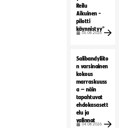
Reilu
Aikuinen -
pilotti
käynnistyy”
05.08.2026
Salibandyliito
n varsinainen
kokous
marraskuuss
a – näin
tapahtuvat
ehdokasasett
elu ja
valinnat
04.08.2026