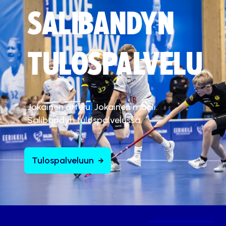
SALIBANDYN
TULOSPALVELU
Jokainen ottelu. Jokainen maali.
Salibandyn tulospalvelussa.
Tulospalveluun