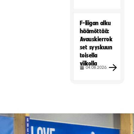
F-liigan alku
häämöttää:
Avauskierrok
set syyskuun
toisella
viikolla
04.08.2026