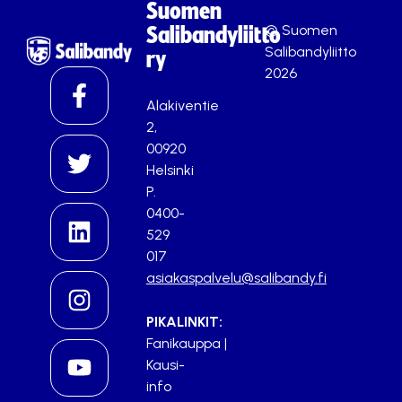
Suomen
© Suomen
Salibandyliitto
Salibandyliitto
ry
2026
Alakiventie
2,
00920
Helsinki
P.
0400-
529
017
asiakaspalvelu@salibandy.fi
PIKALINKIT:
Fanikauppa
|
Kausi-
info