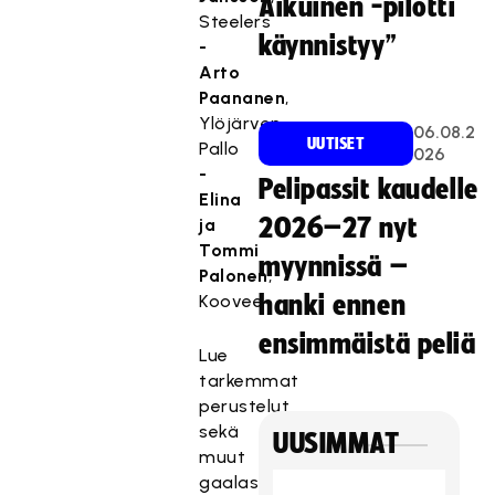
Aikuinen -pilotti
Steelers
käynnistyy”
-
Arto
Paananen
,
Ylöjärven
06.08.2
UUTISET
Pallo
026
-
Pelipassit kaudelle
Elina
2026–27 nyt
ja
Tommi
myynnissä –
Palonen
,
Koovee
hanki ennen
ensimmäistä peliä
Lue
tarkemmat
perustelut
sekä
UUSIMMAT
muut
gaalassa