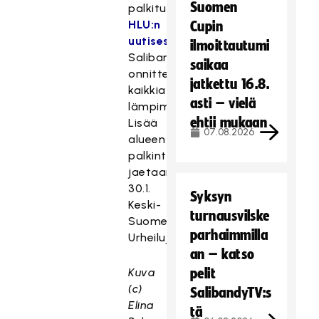
Suomen
palkitut
HLU:n
Cupin
uutisesta
.
ilmoittautumi
Salibandyliitto
saikaa
onnittelee
jatkettu 16.8.
kaikkia
asti – vielä
lämpimästi.
ehtii mukaan
Lisää
07.08.2026
alueen
palkintoja
jaetaan
30.1.
Syksyn
Keski-
turnausvilske
Suomen
parhaimmilla
Urheilujuhlassa.
an – katso
Kuva
pelit
(c)
SalibandyTV:s
Elina
tä