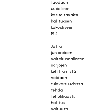
tuodaan
uudelleen
käsiteltäväksi
hallituksen
kokoukseen
19.4.
Jotta
junioreiden
valtakunnallisten
sarjojen
kehittämistä
voidaan
tulevaisuudessa
tehdä
tehokkaasti,
hallitus
valtuutti