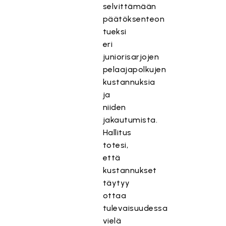
selvittämään
päätöksenteon
tueksi
eri
juniorisarjojen
pelaajapolkujen
kustannuksia
ja
niiden
jakautumista.
Hallitus
totesi,
että
kustannukset
täytyy
ottaa
tulevaisuudessa
vielä