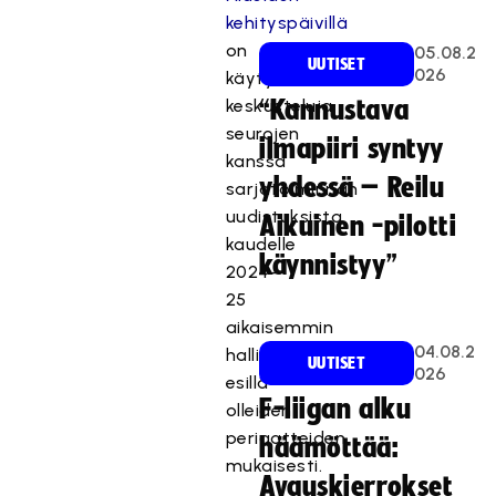
kehityspäivillä
on
05.08.2
UUTISET
026
käyty
keskusteluja
“Kannustava
seurojen
ilmapiiri syntyy
kanssa
yhdessä – Reilu
sarjatoiminnan
uudistuksista
Aikuinen -pilotti
kaudelle
käynnistyy”
2024–
25
aikaisemmin
04.08.2
hallituksessakin
UUTISET
026
esillä
F-liigan alku
olleiden
periaatteiden
häämöttää:
mukaisesti.
Avauskierrokset