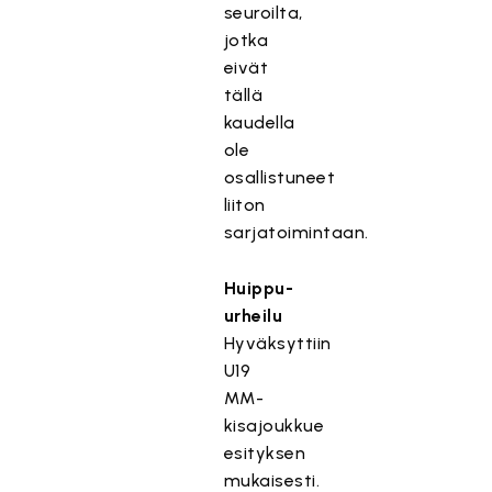
seuroilta,
jotka
eivät
tällä
kaudella
ole
osallistuneet
liiton
sarjatoimintaan.
Huippu-
urheilu
Hyväksyttiin
U19
MM-
kisajoukkue
esityksen
mukaisesti.