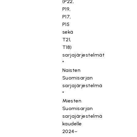
(P22,
P19,
P17,
P15
sekä
T21,
T18)
sarjajärjestelmät
*
Naisten
Suomisarjan
sarjajärjestelmä
*
Miesten
Suomisarjan
sarjajärjestelmä
kaudelle
2024–