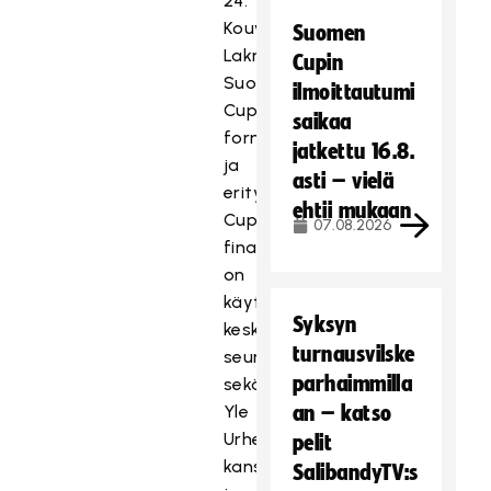
24.
Kouvolan
Suomen
Lakritsi
Cupin
Suomen
ilmoittautumi
Cupin
saikaa
formaatista
jatkettu 16.8.
ja
asti – vielä
erityisesti
ehtii mukaan
Cupin
07.08.2026
finaalitapahtumasta
on
käyty
Syksyn
keskusteluja
turnausvilske
seurojen
parhaimmilla
sekä
Yle
an – katso
Urheilun
pelit
kanssa
SalibandyTV:s