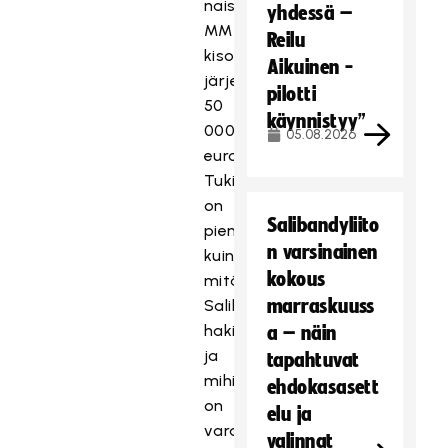
naisten
yhdessä –
MM-
Reilu
kisojen
Aikuinen -
järjestelyihin
pilotti
50
käynnistyy”
000
05.08.2026
euroa.
Tukisumma
on
Salibandyliito
pienempi
n varsinainen
kuin
kokous
mitä
marraskuuss
Salibandyliitto
haki,
a – näin
ja
tapahtuvat
mihin
ehdokasasett
on
elu ja
varauduttu
valinnat