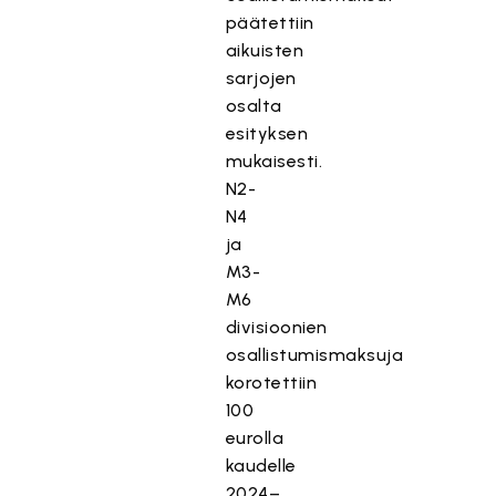
päätettiin
aikuisten
sarjojen
osalta
esityksen
mukaisesti.
N2-
N4
ja
M3-
M6
divisioonien
osallistumismaksuja
korotettiin
100
eurolla
kaudelle
2024–