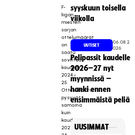
syyskuun toisella
F-
liigan
viikolla
miesten
sarjan
ottelumäärät
06.08.2
on
UUTISET
026
saatu
Pelipassit kaudelle
sovittua
2026–27 nyt
kaudelle
2024–
myynnissä –
25.
hanki ennen
Ottelumäärät
pysyvät
ensimmäistä peliä
samoina
kuin
kaudella
UUSIMMAT
2023–