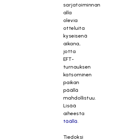
sarjatoiminnan
alla
olevia
otteluita
kyseisenä
aikana,
jotta
EFT-
turnauksen
katsominen
paikan
päällä
mahdollistuu.
Lisää
aiheesta
täällä
.
Tiedoksi