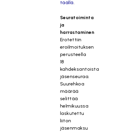
täällä
.
Seuratoiminta
ja
harrastaminen
Erotettiin
eroilmoituksen
perusteella
18
kahdeksantoista
jäsenseuraa.
Suurehkoa
määrää
selittää
helmikuussa
laskutettu
liiton
jäsenmaksu