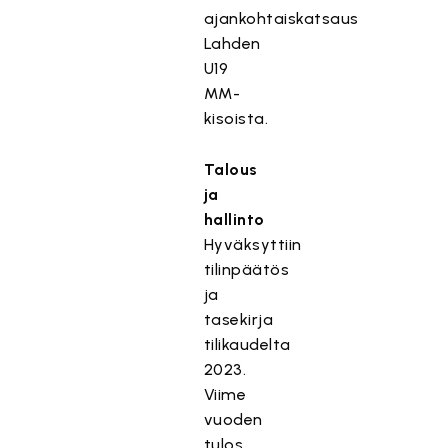
ajankohtaiskatsaus
Lahden
U19
MM-
kisoista.
Talous
ja
hallinto
Hyväksyttiin
tilinpäätös
ja
tasekirja
tilikaudelta
2023.
Viime
vuoden
tulos