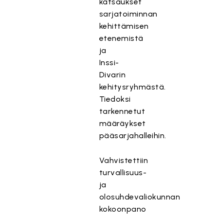
katsaukset
sarjatoiminnan
kehittämisen
etenemistä
ja
Inssi-
Divarin
kehitysryhmästä.
Tiedoksi
tarkennetut
määräykset
pääsarjahalleihin.
Vahvistettiin
turvallisuus-
ja
olosuhdevaliokunnan
kokoonpano