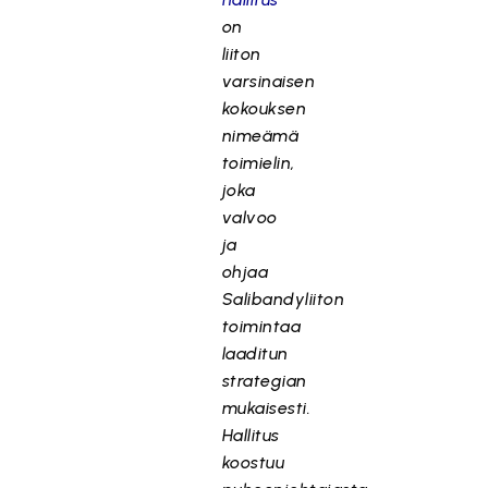
on
liiton
varsinaisen
kokouksen
nimeämä
toimielin,
joka
valvoo
ja
ohjaa
Salibandyliiton
toimintaa
laaditun
strategian
mukaisesti.
Hallitus
koostuu