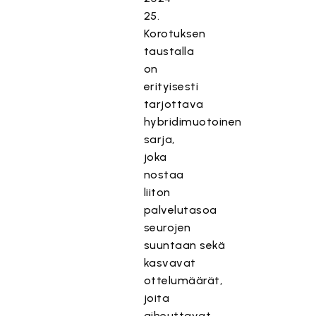
25.
Korotuksen
taustalla
on
erityisesti
tarjottava
hybridimuotoinen
sarja,
joka
nostaa
liiton
palvelutasoa
seurojen
suuntaan sekä
kasvavat
ottelumäärät,
joita
aiheuttavat