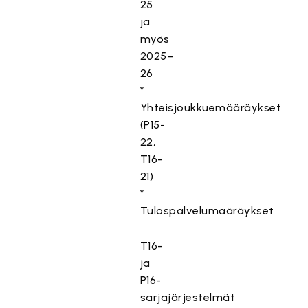
25
ja
myös
2025–
26
*
Yhteisjoukkuemääräykset
(P15-
22,
T16-
21)
*
Tulospalvelumääräykset
T16-
ja
P16-
sarjajärjestelmät