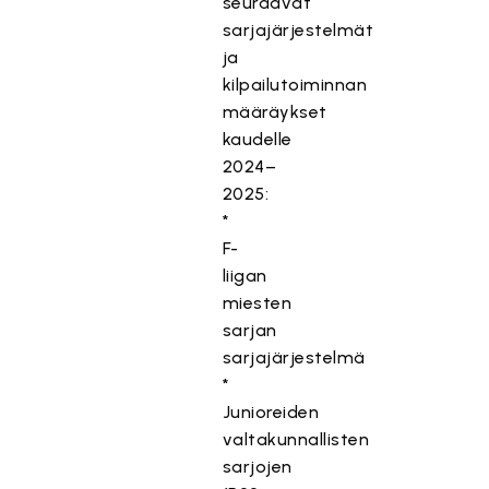
seuraavat
sarjajärjestelmät
ja
kilpailutoiminnan
määräykset
kaudelle
2024–
2025:
*
F-
liigan
miesten
sarjan
sarjajärjestelmä
*
Junioreiden
valtakunnallisten
sarjojen