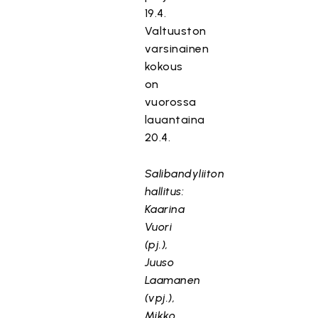
19.4.
Valtuuston
varsinainen
kokous
on
vuorossa
lauantaina
20.4.
Salibandyliiton
hallitus:
Kaarina
Vuori
(pj.),
Juuso
Laamanen
(vpj.),
Mikko