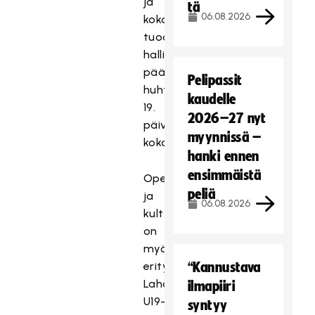
ja
tä
06.08.2026
kokonaisuus
tuodaan
hallitukselle
päätettäväksi
Pelipassit
huhtikuun
kaudelle
19.
2026–27 nyt
päivän
myynnissä –
kokoukseen.
hanki ennen
ensimmäistä
Opetus-
peliä
ja
06.08.2026
kulttuuriministeriö
on
myöntänyt
erityisavustusta
“Kannustava
Lahden
ilmapiiri
U19-
syntyy