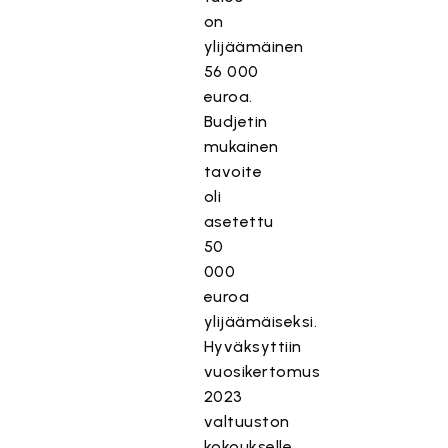
on
ylijäämäinen
56 000
euroa.
Budjetin
mukainen
tavoite
oli
asetettu
50
000
euroa
ylijäämäiseksi.
Hyväksyttiin
vuosikertomus
2023
valtuuston
kokoukselle