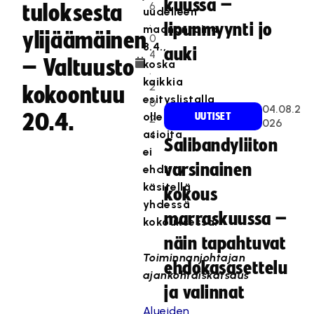
kuussa –
6
tuloksesta
uudelleen
.
lipunmyynti jo
maanantaina
ylijäämäinen
0
8.4.,
auki
4
– Valtuusto
koska
.
kaikkia
2
kokoontuu
esityslistalla
0
04.08.2
20.4.
olleita
UUTISET
2
026
asioita
4
Salibandyliiton
ei
varsinainen
ehditty
käsitellä
kokous
yhdessä
marraskuussa –
kokouksessa.
näin tapahtuvat
Toiminnanjohtajan
ehdokasasettelu
ajankohtaiskatsaus
ja valinnat
Alueiden