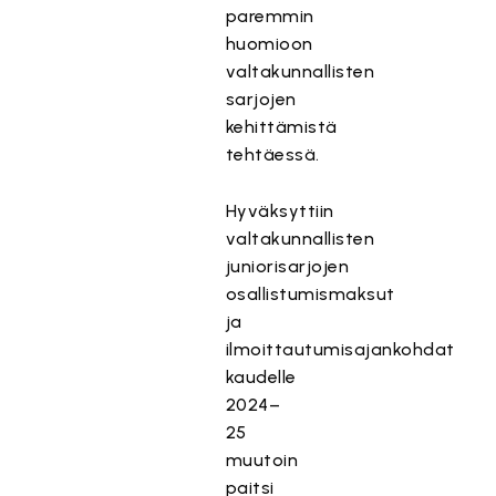
paremmin
huomioon
valtakunnallisten
sarjojen
kehittämistä
tehtäessä.
Hyväksyttiin
valtakunnallisten
juniorisarjojen
osallistumismaksut
ja
ilmoittautumisajankohdat
kaudelle
2024–
25
muutoin
paitsi