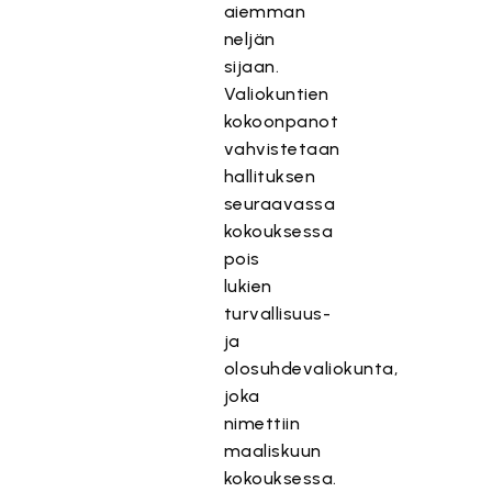
aiemman
neljän
sijaan.
Valiokuntien
kokoonpanot
vahvistetaan
hallituksen
seuraavassa
kokouksessa
pois
lukien
turvallisuus-
ja
olosuhdevaliokunta,
joka
nimettiin
maaliskuun
kokouksessa.