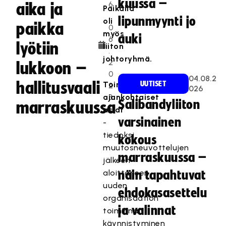
kuussa –
6
aika ja
Paikalla
.
lipunmyynti jo
oli
paikka
0
myös
auki
6
lyötiin
liiton
.
johtoryhmä.
2
lukkoon –
0
04.08.2
hallitusvaali
Toiminnanjohtajan
UUTISET
2
026
ajankohtaiset
3
Salibandyliiton
marraskuussa
asiat
varsinainen
-
tiedoksi
kokous
muutosneuvottelujen
marraskuussa –
jälkeen
aloittaneen
näin tapahtuvat
uuden
ehdokasasettelu
organisaation
ja valinnat
toiminnan
käynnistyminen