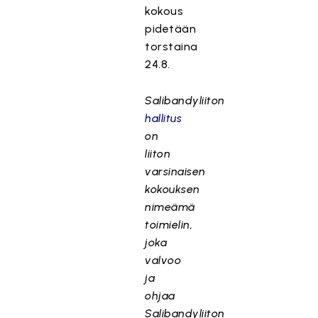
kokous
pidetään
torstaina
24.8.
Salibandyliiton
hallitus
on
liiton
varsinaisen
kokouksen
nimeämä
toimielin,
joka
valvoo
ja
ohjaa
Salibandyliiton