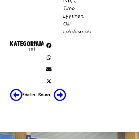
(vpj.),
Timo
Lyytinen,
Olli
Lähdesmäki.
Uuti
KATEGORIA:
JAA:
set
Edellinen
Seuraava