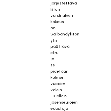
järjestettävä
liiton
varsinainen
kokous
on
Salibandyliiton
ylin
päättävä
elin,
ja
se
pidetään
kolmen
vuoden
välein.
Tuolloin
jäsenseurojen
edustajat