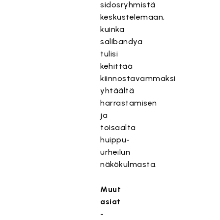
sidosryhmistä
keskustelemaan,
kuinka
salibandya
tulisi
kehittää
kiinnostavammaksi
yhtäältä
harrastamisen
ja
toisaalta
huippu-
urheilun
näkökulmasta.
Muut
asiat
-