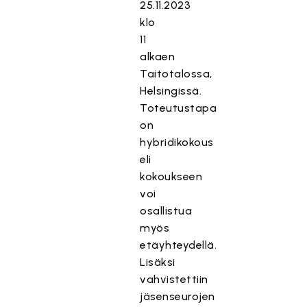
25.11.2023
klo
11
alkaen
Taitotalossa,
Helsingissä.
Toteutustapa
on
hybridikokous
eli
kokoukseen
voi
osallistua
myös
etäyhteydellä.
Lisäksi
vahvistettiin
jäsenseurojen