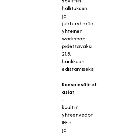
sovittiin
hallituksen
ja
johtoryhmän
yhteinen
workshop
pidettäväksi
21.8.
hankkeen
edistämiseksi
Kansainväliset
asiat
-
kuultiin
yhteenvedot
IFF:n
ja