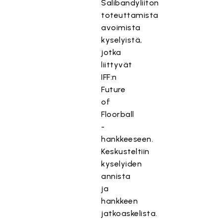
Salibandyliiton
toteuttamista
avoimista
kyselyistä,
jotka
liittyvät
IFF:n
Future
of
Floorball
-
hankkeeseen.
Keskusteltiin
kyselyiden
annista
ja
hankkeen
jatkoaskelista.