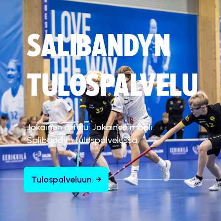
SALIBANDYN
TULOSPALVELU
Jokainen ottelu. Jokainen maali.
Salibandyn tulospalvelussa.
Tulospalveluun