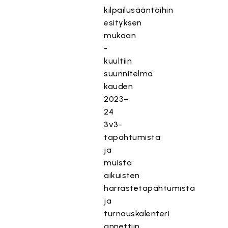
kilpailusääntöihin
esityksen
mukaan
-
kuultiin
suunnitelma
kauden
2023–
24
3v3-
tapahtumista
ja
muista
aikuisten
harrastetapahtumista
ja
turnauskalenteri
annettiin