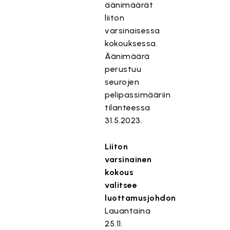
äänimäärät
liiton
varsinaisessa
kokouksessa.
Äänimäärä
perustuu
seurojen
pelipassimääriin
tilanteessa
31.5.2023.
Liiton
varsinainen
kokous
valitsee
luottamusjohdon
Lauantaina
25.11.