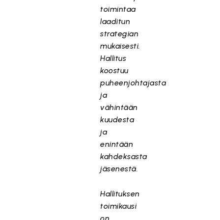
toimintaa
laaditun
strategian
mukaisesti.
Hallitus
koostuu
puheenjohtajasta
ja
vähintään
kuudesta
ja
enintään
kahdeksasta
jäsenestä.
Hallituksen
toimikausi
on