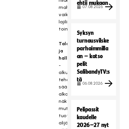
niiden
ehtii mukaan
07.08.2026
mahdollisista
vaikutuksista
lajiliittojen
toimintaan
Syksyn
turnausvilske
Talous
parhaimmilla
ja
an – katso
hallinto
pelit
-
SalibandyTV:s
alkuvuonna
tä
tehdyt
06.08.2026
säästöt
alkavat
näkyä,
mutta
Pelipassit
tuottojen
kaudelle
alijäämä
2026–27 nyt