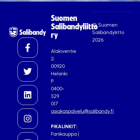
Suomen
© Suomen
Salibandyliitto
Salibandyliitto
ry
2026
Alakiventie
2,
00920
Helsinki
P.
0400-
529
017
asiakaspalvelu@salibandy.fi
PIKALINKIT:
Fanikauppa
|