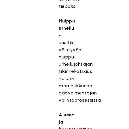
tiedoksi
Huippu-
urheilu
-
kuultiin
väistyvän
huippu-
urheilujohtajan
tilannekatsaus
naisten
maajoukkueen
päävalmentajan
valintaprosessista
Alueet
ja