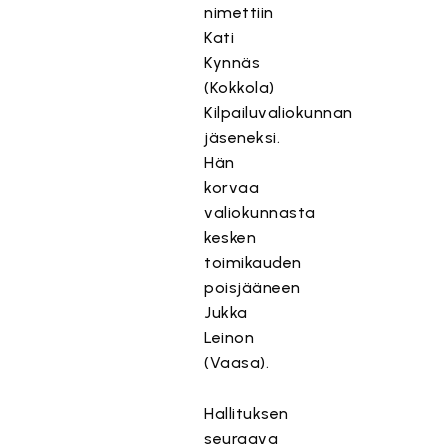
nimettiin
Kati
Kynnäs
(Kokkola)
Kilpailuvaliokunnan
jäseneksi.
Hän
korvaa
valiokunnasta
kesken
toimikauden
poisjääneen
Jukka
Leinon
(Vaasa).
Hallituksen
seuraava