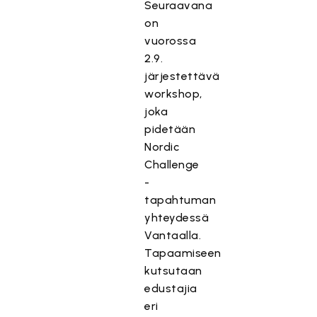
Seuraavana
on
vuorossa
2.9.
järjestettävä
workshop,
joka
pidetään
Nordic
Challenge
-
tapahtuman
yhteydessä
Vantaalla.
Tapaamiseen
kutsutaan
edustajia
eri