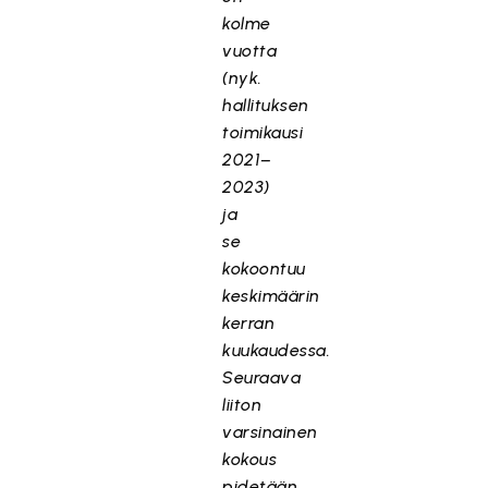
kolme
vuotta
(nyk.
hallituksen
toimikausi
2021–
2023)
ja
se
kokoontuu
keskimäärin
kerran
kuukaudessa.
Seuraava
liiton
varsinainen
kokous
pidetään