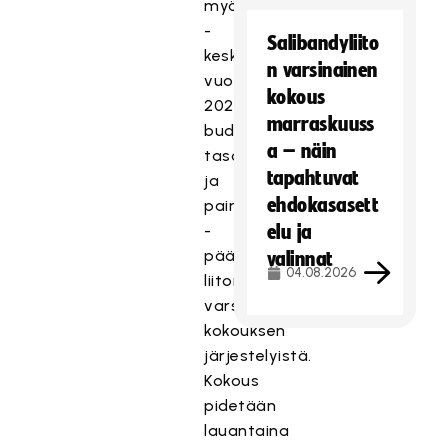
myötä.
-
Salibandyliito
keskusteltiin
n varsinainen
vuoden
kokous
2024
marraskuuss
budjetoinnin
a – näin
tasosta
tapahtuvat
ja
ehdokasasett
painotuksista
-
elu ja
päätettiin
valinnat
04.08.2026
liiton
varsinaisen
kokouksen
järjestelyistä.
Kokous
pidetään
lauantaina