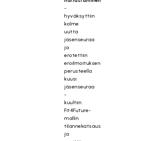
harrastaminen
-
hyväksyttiin
kolme
uutta
jäsenseuraa
ja
erotettiin
eroilmoituksen
perusteella
kuusi
jäsenseuraa
-
kuultiin
Fit4Future-
mallin
tilannekatsaus
ja