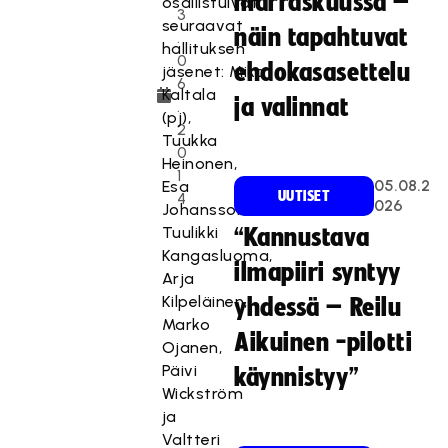
marraskuussa –
osallistuivat
3
seuraavat
näin tapahtuvat
.
hallituksen
0
ehdokasasettelu
jäsenet: Mika
6
Kaltala
ja valinnat
.
(pj),
2
Tuukka
0
Heinonen,
1
05.08.2
Esa
UUTISET
4
026
Johansson,
Tuulikki
“Kannustava
Kangasluoma,
ilmapiiri syntyy
Arja
Kilpeläinen,
yhdessä – Reilu
Marko
Aikuinen -pilotti
Ojanen,
Päivi
käynnistyy”
Wickström
ja
Valtteri