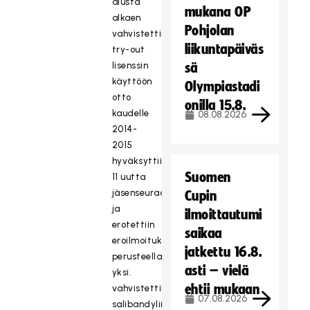
alusta
mukana OP
alkaen
Pohjolan
vahvistettiin
liikuntapäiväs
try-out
lisenssin
sä
käyttöön
Olympiastadi
otto
onilla 15.8.
kaudelle
08.08.2026
2014-
2015
hyväksyttiin
Suomen
11 uutta
jäsenseuraa
Cupin
ja
ilmoittautumi
erotettiin
saikaa
eroilmoituksen
jatkettu 16.8.
perusteella
asti – vielä
yksi.
ehtii mukaan
vahvistettiin
07.08.2026
salibandyliiton