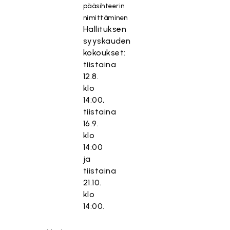
pääsihteerin
nimittäminen
Hallituksen
syyskauden
kokoukset:
tiistaina
12.8.
klo
14:00,
tiistaina
16.9.
klo
14:00
ja
tiistaina
21.10.
klo
14:00.