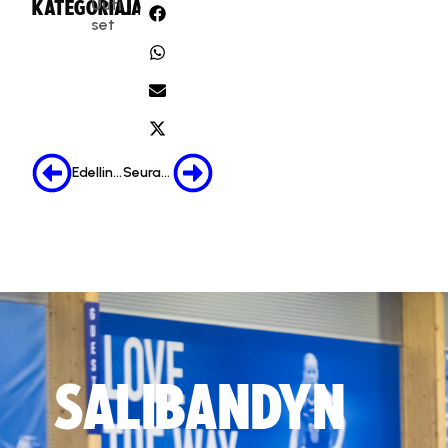
Uuti
KATEGORIA:
JAA:
set
Edellinen
Seuraava
SALIBANDYN