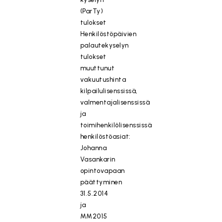
(ParTy)
tulokset
Henkilöstöpäivien
palautekyselyn
tulokset
muuttunut
vakuutushinta
kilpailulisenssissä,
valmentajalisenssissä
ja
toimihenkilölisenssissä
henkilöstöasiat:
Johanna
Vasankarin
opintovapaan
päättyminen
31.5.2014
ja
MM2015