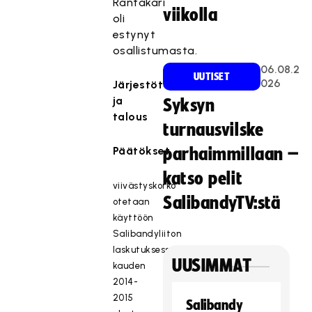
Rantakari
viikolla
oli
estynyt
osallistumasta.
06.08.2
UUTISET
026
Järjestötoiminta
ja
Syksyn
talous
turnausvilske
Päätökset
parhaimmillaan –
katso pelit
viivästyskorko
SalibandyTV:stä
otetaan
käyttöön
Salibandyliiton
laskutuksessa
UUSIMMAT
kauden
2014-
2015
Salibandy