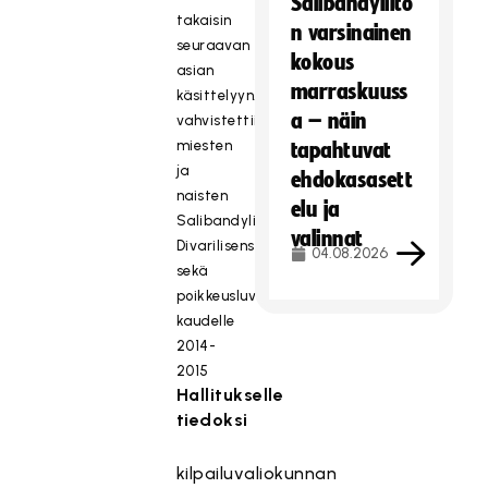
Salibandyliito
takaisin
n varsinainen
seuraavan
kokous
asian
marraskuuss
käsittelyyn.
a – näin
vahvistettiin
miesten
tapahtuvat
ja
ehdokasasett
naisten
elu ja
Salibandyliigalisenssit,
valinnat
Divarilisenssit
04.08.2026
sekä
poikkeusluvat
kaudelle
2014-
2015
Hallitukselle
tiedoksi
kilpailuvaliokunnan