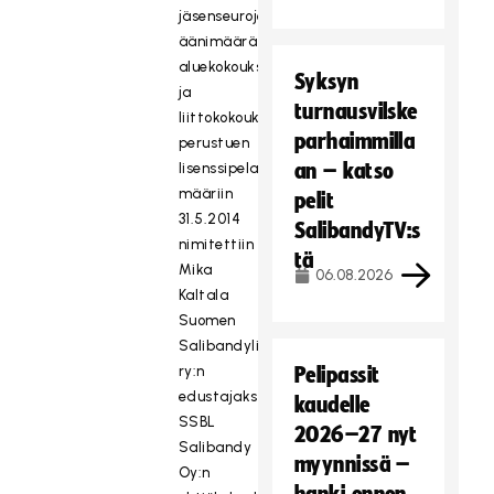
jäsenseurojen
äänimäärät
aluekokouksissa
Syksyn
ja
turnausvilske
liittokokouksessa
parhaimmilla
perustuen
an – katso
lisenssipelaajien
määriin
pelit
31.5.2014
SalibandyTV:s
nimitettiin
tä
Mika
06.08.2026
Kaltala
Suomen
Salibandyliitto
ry:n
Pelipassit
edustajaksi
kaudelle
SSBL
2026–27 nyt
Salibandy
myynnissä –
Oy:n