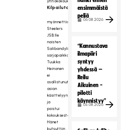
hanki ennen
yhtiökokoukseen
Kilpailutoiminta
ensimmäistä
peliä
06.08.2026
myönnettiin
Steelers
JSB:lle
naisten
“Kannustava
Salibandyliigaan
ilmapiiri
sarjapaikka.
syntyy
Tuukka
yhdessä –
Heinonen
ei
Reilu
osallistunut
Aikuinen -
asian
pilotti
käsittelyyn
käynnistyy”
ja
05.08.2026
poistui
kokouksesta.
Hänet
kutsuttiin