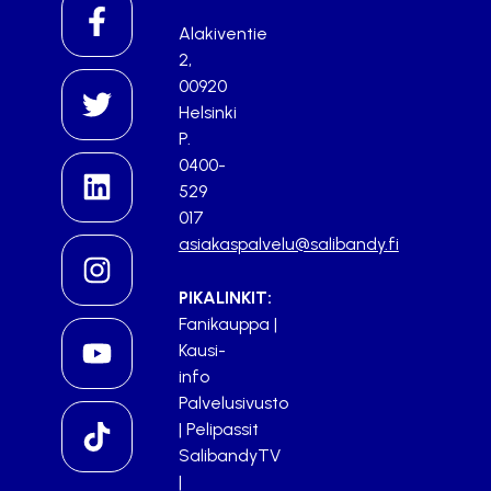
Alakiventie
2,
00920
Helsinki
P.
0400-
529
017
asiakaspalvelu@salibandy.fi
PIKALINKIT:
Fanikauppa
|
Kausi-
info
Palvelusivusto
|
Pelipassit
SalibandyTV
|