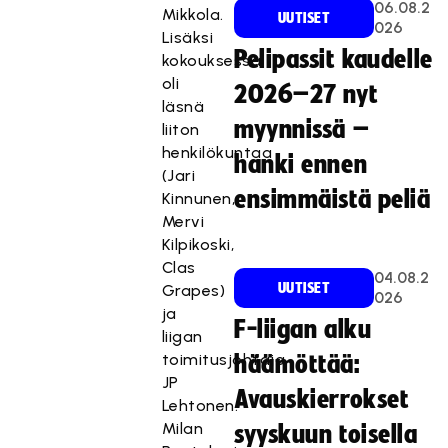
06.08.2
Mikkola.
UUTISET
026
Lisäksi
Pelipassit kaudelle
kokouksessa
oli
2026–27 nyt
läsnä
myynnissä –
liiton
henkilökuntaa
hanki ennen
(Jari
ensimmäistä peliä
Kinnunen,
Mervi
Kilpikoski,
Clas
04.08.2
UUTISET
Grapes)
026
ja
F-liigan alku
liigan
toimitusjohtaja
häämöttää:
JP
Avauskierrokset
Lehtonen.
Milan
syyskuun toisella