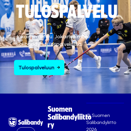
TULOSPALVELU
Jokainen ottelu. Jokainen maali.
Salibandyn tulospalvelussa.
Tulospalveluun
Suomen
© Suomen
Salibandyliitto
Salibandyliitto
ry
2026