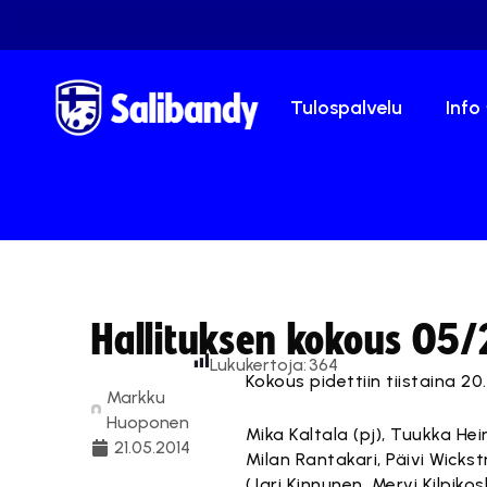
Tulospalvelu
Info
Hallituksen kokous 05
Lukukertoja:
364
Kokous pidettiin tiistaina 20
Markku
Huoponen
Mika Kaltala (pj), Tuukka He
21.05.2014
Milan Rantakari, Päivi Wickst
(Jari Kinnunen, Mervi Kilpiko