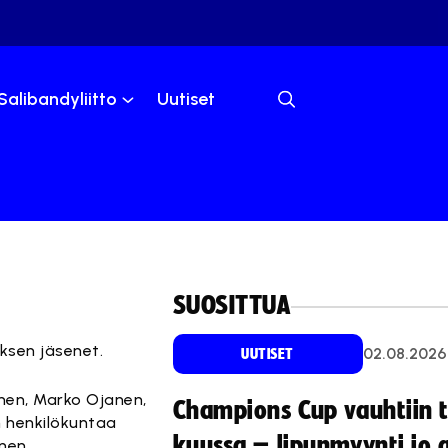
Salibandyliitto
Uutiset
SUOSITTUA
uksen jäsenet.
02.08.2026
UUTISET
inen, Marko Ojanen,
Champions Cup vauhtiin 
on henkilökuntaa
kuussa – lipunmyynti jo 
onen.