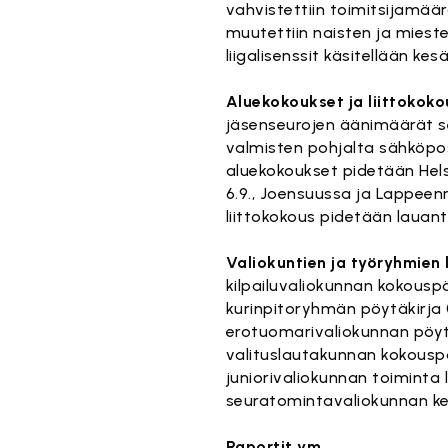
vahvistettiin toimitsijamää
muutettiin naisten ja mieste
liigalisenssit käsitellään k
Aluekokoukset ja liittokoko
jäsenseurojen äänimäärät se
valmisten pohjalta sähköpost
aluekokoukset pidetään Helsi
6.9., Joensuussa ja Lappeenr
liittokokous pidetään lauanta
Valiokuntien ja työryhmien
kilpailuvaliokunnan kokouspö
kurinpitoryhmän pöytäkirja
erotuomarivaliokunnan pöyt
valituslautakunnan kokousp
juniorivaliokunnan toiminta 
seuratomintavaliokunnan k
Raportit ym.