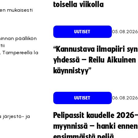
toisella viikolla
sen mukaisesti
05.08.2026
UUTISET
innan päällikön
ii
“Kannustava ilmapiiri sy
., Tampereella la
yhdessä – Reilu Aikuinen 
käynnistyy”
06.08.2026
UUTISET
Pelipassit kaudelle 2026
 järjestö- ja
myynnissä – hanki ennen
ensimmäistä peliä