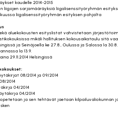
räykset kaudelle 2014-2015
n liigojen sarjamääräyksiä liigalisenssityöryhmän esityk
esäkuussa liigalisenssityöryhmän esityksen pohjalta
us
kä aluekokousten esityslistat vahvistetaan järjestötoim
ikokouksissa mikäli hallituksen kokousaikataulu sitä vaat
ngissä ja Seinäjoella ke 27.8., Oulussa ja Salossa la 30.8
annassa la 13.9.
ina 29.11.2014 Helsingissä
 kokoukset:
ytäkirjat 08/2014 ja 09/2014
 08/2014
äkirja 04/2014
öytäkirja 04/2014
lopetetaan ja sen tehtävät jaetaan kilpailuvaliokunnan ja
esken