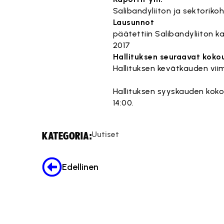
Salibandyliiton ja sektoriko
Lausunnot
päätettiin Salibandyliiton 
2017
Hallituksen seuraavat koko
Hallituksen kevätkauden viim
Hallituksen syyskauden kokoukse
14:00.
Uutiset
KATEGORIA:
Edellinen