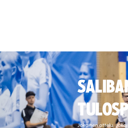
SALIBA
TULOSP
Jokainen ottelu. Joka