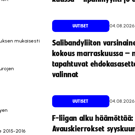
04.08.2026
UUTISET
uksen mukaisesti
Salibandyliiton varsinain
kokous marraskuussa – 
tapahtuvat ehdokasasette
urojen
valinnat
04.08.2026
UUTISET
tyen
F-liigan alku häämöttää:
Avauskierrokset syyskuu
le 2015-2016