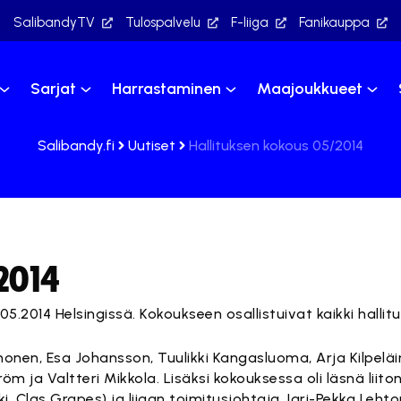
SalibandyTV
Tulospalvelu
F-liiga
Fanikauppa
Sarjat
Harrastaminen
Maajoukkueet
Salibandy.fi
Uutiset
Hallituksen kokous 05/2014
/2014
.05.2014 Helsingissä. Kokoukseen osallistuivat kaikki hallit
inonen, Esa Johansson, Tuulikki Kangasluoma, Arja Kilpelä
röm ja Valtteri Mikkola. Lisäksi kokouksessa oli läsnä liit
ski, Clas Grapes) ja liigan toimitusjohtaja Jari-Pekka Leht