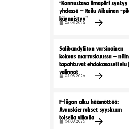
“Kannustava ilmapiiri syntyy
yhdessä – Reilu Aikuinen -pil
käynnistyy”
05.08.2026
Salibandyliiton varsinainen
kokous marraskuussa – näin
tapahtuvat ehdokasasettelu 
valinnat
04.08.2026
F-liigan alku häämöttää:
Avauskierrokset syyskuun
toisella viikolla
04.08.2026