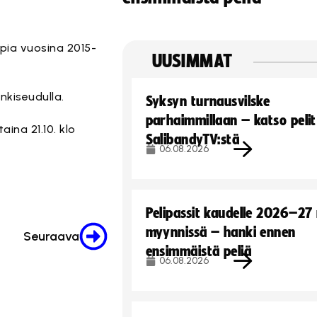
pia vuosina 2015-
UUSIMMAT
nkiseudulla.
Syksyn turnausvilske
parhaimmillaan – katso pelit
taina 21.10. klo
SalibandyTV:stä
06.08.2026
Pelipassit kaudelle 2026–27
myynnissä – hanki ennen
Seuraava
ensimmäistä peliä
06.08.2026