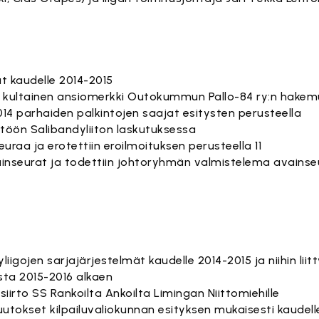
at kaudelle 2014-2015
 kultainen ansiomerkki Outokummun Pallo-84 ry:n hakem
014 parhaiden palkintojen saajat esitysten perusteella
töön Salibandyliiton laskutuksessa
uraa ja erotettiin eroilmoituksen perusteella 11
ainseurat ja todettiin johtoryhmän valmistelema avainse
iigojen sarjajärjestelmät kaudelle 2014-2015 ja niihin liit
ta 2015-2016 alkaen
siirto SS Rankoilta Ankoilta Limingan Niittomiehille
utokset kilpailuvaliokunnan esityksen mukaisesti kaudel