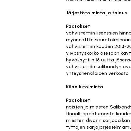
Järjestötoiminta ja talous
Päätökset
vahvistettiin lisenssien hinn
myönnettiin seuratoiminnan
vahvistettiin kauden 2013-2
viivästyskorko otetaan käyt
hyväksyttiin 16 uutta jäsense
vahvistettiin salibandyn av
yhteyshenkilöiden verkosto
Kilpailutoiminta
Päätökset
naisten ja miesten Salibandyl
finaalitapahtumasta kaudes
miesten divarin sarjapaikan 
tyttöjen sarjajärjestelmämu