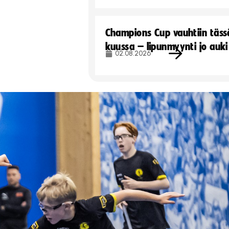
Champions Cup vauhtiin täss
kuussa – lipunmyynti jo auki
02.08.2026