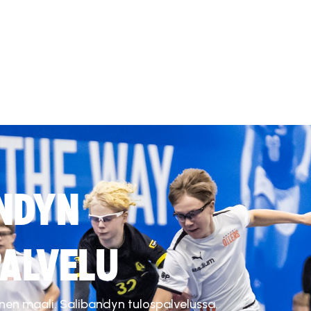
NDYN
ALVELU
inen maali. Salibandyn tulospalvelussa.