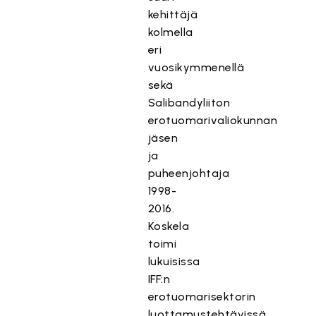
kehittäjä
kolmella
eri
vuosikymmenellä
sekä
Salibandyliiton
erotuomarivaliokunnan
jäsen
ja
puheenjohtaja
1998-
2016.
Koskela
toimi
lukuisissa
IFF:n
erotuomarisektorin
luottamustehtävissä