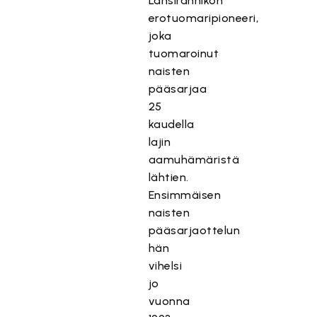
Länsirannikon
erotuomaripioneeri,
joka
tuomaroinut
naisten
pääsarjaa
25
kaudella
lajin
aamuhämäristä
lähtien.
Ensimmäisen
naisten
pääsarjaottelun
hän
vihelsi
jo
vuonna