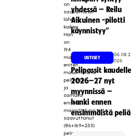
on
yhdessä – Reilu
saavuttanut
Aikuinen -pilotti
lähes
kaiken.
käynnistyy”
Hän
on
194
06.08.2
maaottelullaan
UUTISET
026
eniten
Pelipassit kaudelle
maaotteluita
2026–27 nyt
pelannut
ja
myynnissä –
samalla
hanki ennen
eniten
maaottelupisteitä
ensimmäistä peliä
saavuttanut
(86+169=255)
pelaaja.