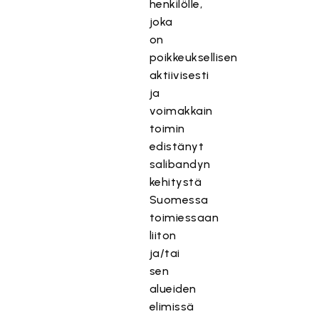
henkilölle,
joka
on
poikkeuksellisen
aktiivisesti
ja
voimakkain
toimin
edistänyt
salibandyn
kehitystä
Suomessa
toimiessaan
liiton
ja/tai
sen
alueiden
elimissä