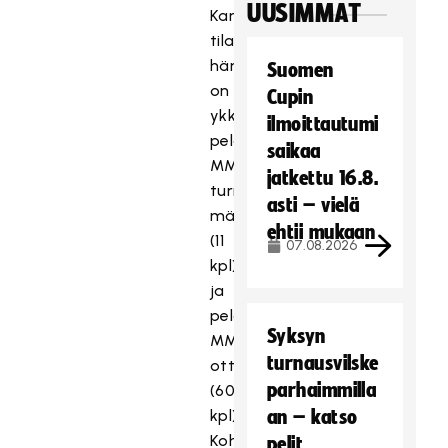
UUSIMMAT
Kansainvälisissä
tilastoissa
hän
Suomen
on
Cupin
ykkönen
ilmoittautumi
pelattujen
saikaa
MM-
jatkettu 16.8.
turnausten
asti – vielä
määrässä
ehtii mukaan
(11
07.08.2026
kpl)
ja
pelatuissa
Syksyn
MM-
turnausvilske
otteluissa
parhaimmilla
(60
T
kpl).
an – katso
ä
Kohonen
pelit