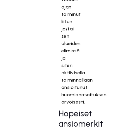
ajan
toiminut
liiton
ja/tai
sen
alueiden
elimissä
ja
siten
aktiivisella
toiminnallaan
ansioitunut
huomionosoituksen
arvoisesti.
Hopeiset
ansiomerkit