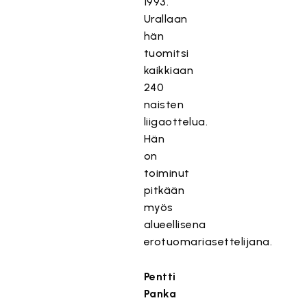
1993.
Urallaan
hän
tuomitsi
kaikkiaan
240
naisten
liigaottelua.
Hän
on
toiminut
pitkään
myös
alueellisena
T
erotuomariasettelijana.
ä
m
Pentti
ä
Panka
s