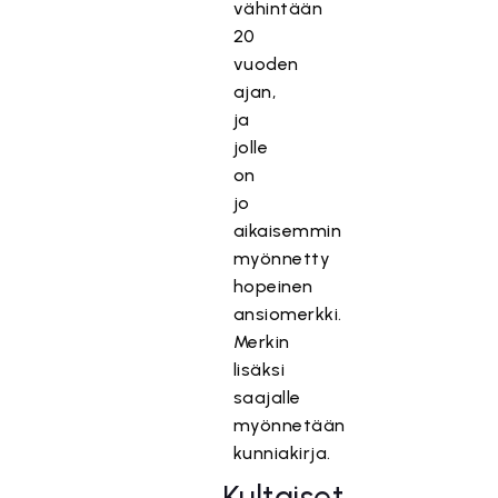
vähintään
20
vuoden
ajan,
ja
jolle
on
jo
aikaisemmin
myönnetty
hopeinen
ansiomerkki.
Merkin
lisäksi
saajalle
myönnetään
kunniakirja.
Kultaiset