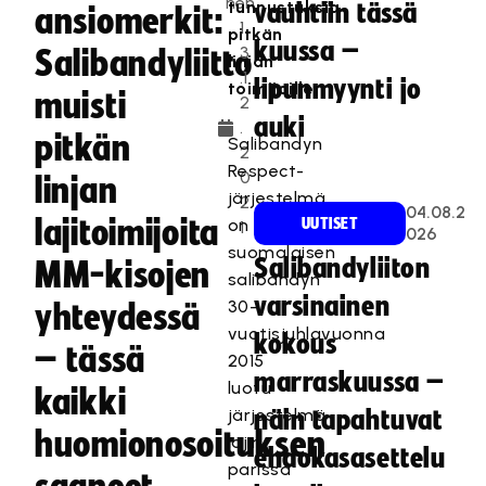
nen
tunnustuksia
vauhtiin tässä
ansiomerkit:
1
pitkän
kuussa –
3
Salibandyliitto
linjan
.1
lipunmyynti jo
toimijoille.
muisti
2
auki
.
pitkän
Salibandyn
2
Respect-
0
linjan
järjestelmä
2
04.08.2
lajitoimijoita
on
UUTISET
1
026
suomalaisen
Salibandyliiton
MM-kisojen
salibandyn
varsinainen
30-
yhteydessä
vuotisjuhlavuonna
kokous
– tässä
2015
marraskuussa –
luotu
kaikki
järjestelmä
näin tapahtuvat
huomionosoituksen
lajin
ehdokasasettelu
parissa