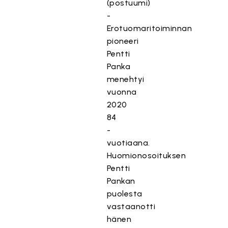
(postuumi)
i
-
s
Erotuomaritoiminnan
ä
pioneeri
l
Pentti
t
Panka
ö
o
menehtyi
n
vuonna
e
2020
s
84
t
-
e
vuotiaana.
t
Huomionosoituksen
t
Pentti
y
Pankan
,
puolesta
k
vastaanotti
o
hänen
s