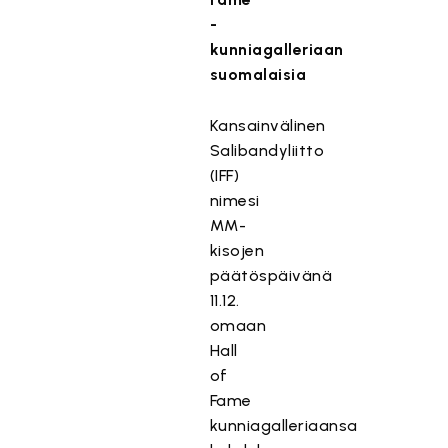
-
kunniagalleriaan
suomalaisia
Kansainvälinen
Salibandyliitto
(IFF)
nimesi
MM-
kisojen
päätöspäivänä
11.12.
omaan
Hall
of
Fame
kunniagalleriaansa