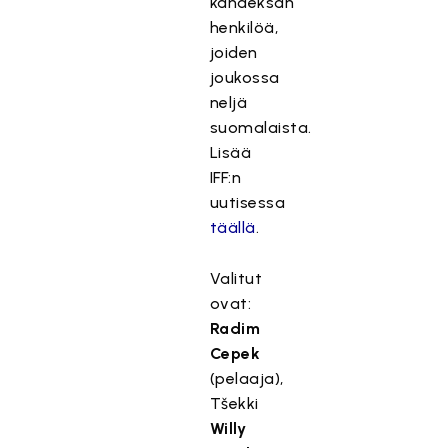
kahdeksan
henkilöä,
joiden
joukossa
neljä
suomalaista.
Lisää
IFF:n
uutisessa
täällä
.
Valitut
ovat:
Radim
Cepek
(pelaaja),
Tšekki
Willy