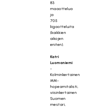
83
maaottelua
ja
705
liigaotteluita
(kaikkien
aikojen
eniten).
Katri
Luomaniemi
-
Kolminkertainen
MM-
hopeamitalisti,
viisinkertainen
Suomen
mestari,