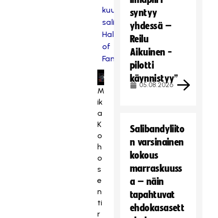
kuudentena
o
syntyy
salibandyn
s
yhdessä –
k
Hall
Reilu
a
of
Aikuinen -
s
Fameen
pilotti
e
käynnistyy”
v
05.08.2026
a
M
a
ik
t
a
ii
K
Salibandyliito
m
o
n varsinainen
a
h
kokous
r
o
marraskuuss
k
s
k
e
a – näin
i
n
tapahtuvat
n
ti
ehdokasasett
o
r