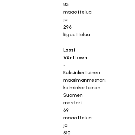
83
maaottelua
ja
296
liigaottelua
Lassi
Vänttinen
-
Kaksinkertainen
maailmanmestari,
kolminkertainen
Suomen
mestari,
69
maaottelua
ja
510