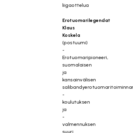
liigaottelua
Erotuomarilegendat
Klaus
Koskela
(postuumi)
-
Erotuomaripioneeri,
suomalaisen
ja
kansainvälisen
salibandyerotuomaritoiminna
-
koulutuksen
ja
-
valmennuksen
suuri