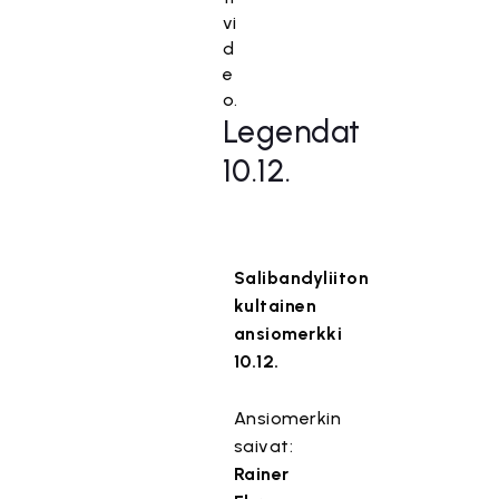
i
vi
e
d
v
e
ä
o.
s
Legendat
t
10.12.
e
i
t
ä
.
Salibandyliiton
kultainen
Hyväksy markkinointievästeet
ansiomerkki
10.12.
Ansiomerkin
saivat:
Rainer