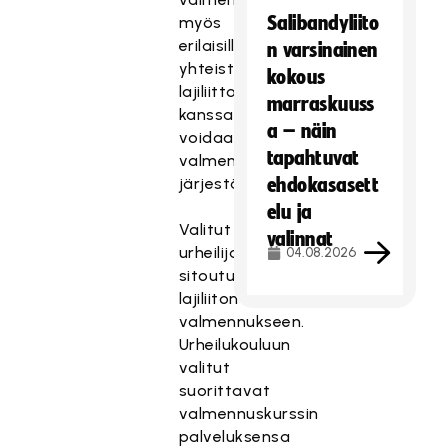
Salibandyliito
myös
erilaisilla
n varsinainen
yhteistyömalleilla
kokous
lajiliittojen
marraskuuss
kanssa
a – näin
voidaan
tapahtuvat
valmennusta
järjestää.
ehdokasasett
elu ja
Valitut
valinnat
urheilijat
04.08.2026
sitoutuvat
lajiliiton
valmennukseen.
Urheilukouluun
valitut
suorittavat
valmennuskurssin
palveluksensa