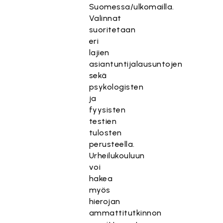
Suomessa/ulkomailla.
Valinnat
suoritetaan
eri
lajien
asiantuntijalausuntojen
sekä
psykologisten
ja
fyysisten
testien
tulosten
perusteella.
Urheilukouluun
voi
hakea
myös
hierojan
ammattitutkinnon