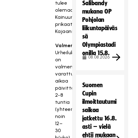
Salibandy
tulee
olemaan
mukana OP
Kainuun
Pohjolan
prikaati
liikuntapäiväs
Kajaanissa.
sä
Olympiastadi
Valmennus
Urheilukoulussa
onilla 15.8.
08.08.2026
on
valmennukseen
varattu
aikaa
Suomen
päivittäin
Cupin
2-8
ilmoittautumi
tuntia
(yhteensä
saikaa
noin
jatkettu 16.8.
12–
asti – vielä
30
ehtii mukaan
h/vko).