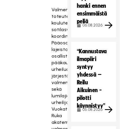
hanki ennen
Valmennustoiminta
ensimmäistä
toteutetaan
peliä
koulutettujen
06.08.2026
sotilasvalmentajien
koordinoimana.
Pääosassa
lajeista
“Kannustava
osallistuu
ilmapiiri
pääkaupunkiseudun
syntyy
urheiluakatemian
yhdessä –
järjestämään
Reilu
valmennustoimintaan
sekä
Aikuinen -
lumilajien
pilotti
urheilijat
käynnistyy”
Vuokatti-
05.08.2026
Ruka
akatemian
valmennustoimintaan,