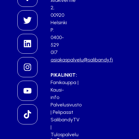
Alakiventie
2,
00920
Helsinki
P.
0400-
529
017
asiakaspalvelu@salibandy.fi
PIKALINKIT:
Fanikauppa
|
Kausi-
info
Palvelusivusto
|
Pelipassit
SalibandyTV
|
Tulospalvelu