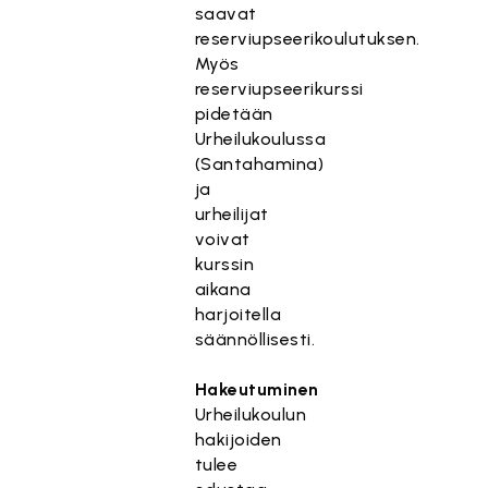
saavat
reserviupseerikoulutuksen.
Myös
reserviupseerikurssi
pidetään
Urheilukoulussa
(Santahamina)
ja
urheilijat
voivat
kurssin
aikana
harjoitella
säännöllisesti.
Hakeutuminen
Urheilukoulun
hakijoiden
tulee