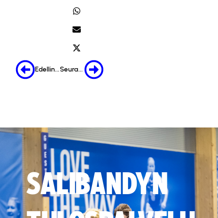
Edellinen
Seuraava
SALIBANDYN