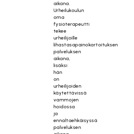
aikana.
Urheilukoulun
oma
fysioterapeutti
tekee
urheilijoille
lihastasapainokartoituksen
palveluksen
aikana,
lisäksi
hän
on
urheilijoiden
käytettävissä
vammojen
hoidossa
ja
ennaltaehkäisyssä
palveluksen