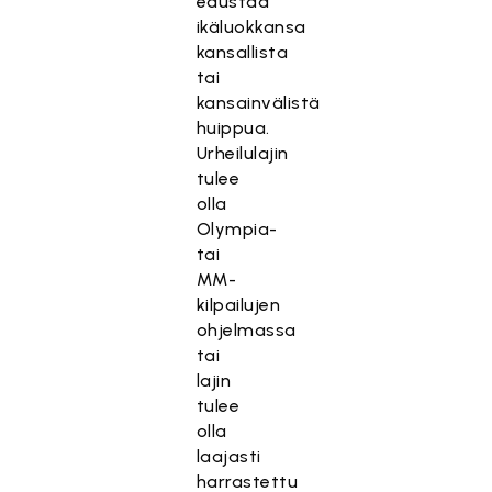
edustaa
ikäluokkansa
kansallista
tai
kansainvälistä
huippua.
Urheilulajin
tulee
olla
Olympia-
tai
MM-
kilpailujen
ohjelmassa
tai
lajin
tulee
olla
laajasti
harrastettu