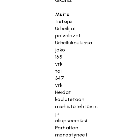
aikana.
Muita
tietoja
Urheilijat
palvelevat
Urheilukoulussa
joko
165
vrk
tai
347
vrk.
Heidät
koulutetaan
miehistötehtäviin
ja
aliupseereiksi.
Parhaiten
menestyneet