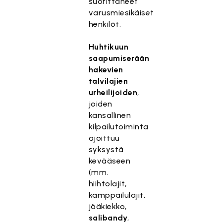
suorittaneet
varusmiesikäiset
henkilöt.
Huhtikuun
saapumiserään
hakevien
talvilajien
urheilijoiden
,
joiden
kansallinen
kilpailutoiminta
ajoittuu
syksystä
kevääseen
(mm.
hiihtolajit,
kamppailulajit,
jääkiekko,
salibandy
,