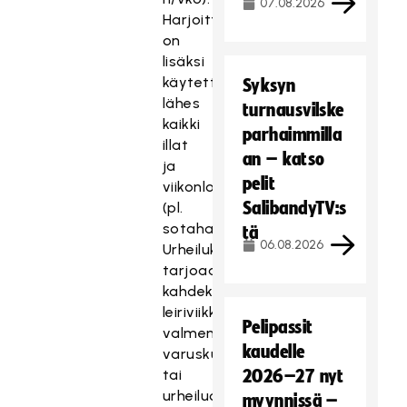
07.08.2026
Harjoitteluun
on
lisäksi
käytettävissä
Syksyn
lähes
turnausvilske
kaikki
parhaimmilla
illat
an – katso
ja
pelit
viikonloput
SalibandyTV:s
(pl.
sotaharjoitukset).
tä
06.08.2026
Urheilukoulu
tarjoaa
kahdeksan
leiriviikkoa
Pelipassit
valmentautumiseen
kaudelle
varuskunnassa
tai
2026–27 nyt
urheiluopistoilla.
myynnissä –