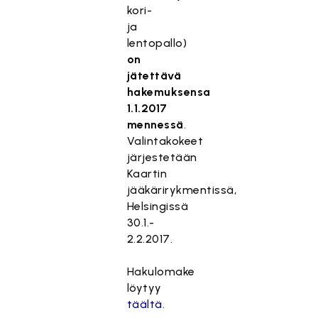
kori-
ja
lentopallo)
on
jätettävä
hakemuksensa
1.1.2017
mennessä
.
Valintakokeet
järjestetään
Kaartin
jääkärirykmentissä,
Helsingissä
30.1.-
2.2.2017.
Hakulomake
löytyy
täältä.