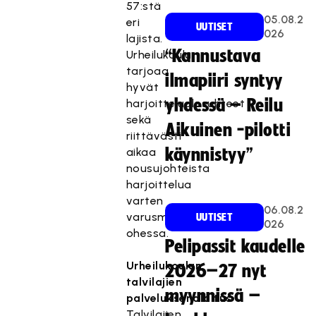
57:stä
05.08.2
eri
UUTISET
026
lajista.
“Kannustava
Urheilukoulu
tarjoaa
ilmapiiri syntyy
hyvät
yhdessä – Reilu
harjoitteluolosuhteet
sekä
Aikuinen -pilotti
riittävästi
aikaa
käynnistyy”
nousujohteista
harjoittelua
varten
06.08.2
varusmiespalveluksen
UUTISET
026
ohessa.
Pelipassit kaudelle
Urheilukoulun
2026–27 nyt
talvilajien
myynnissä –
palveluksenaloitus
Talvilajien