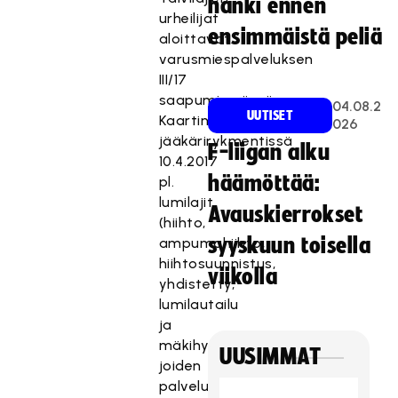
hanki ennen
urheilijat
ensimmäistä peliä
aloittavat
varusmiespalveluksen
III/17
saapumiserässä
04.08.2
UUTISET
Kaartin
026
jääkärirykmentissä
F-liigan alku
10.4.2017
häämöttää:
pl.
lumilajit
Avauskierrokset
(hiihto,
syyskuun toisella
ampumahiihto,
hiihtosuunnistus,
viikolla
yhdistetty,
lumilautailu
ja
mäkihyppy),
UUSIMMAT
joiden
palveluspaikka