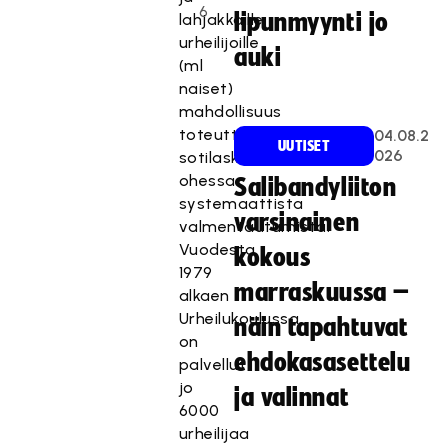
6
lipunmyynti jo
lahjakkaille
urheilijoille
auki
(ml
naiset)
mahdollisuus
toteuttaa
04.08.2
UUTISET
026
sotilaskoulutuksen
ohessa
Salibandyliiton
systemaattista
varsinainen
valmentautumista.
Vuodesta
kokous
1979
marraskuussa –
alkaen
Urheilukoulussa
näin tapahtuvat
on
ehdokasasettelu
palvellut
jo
ja valinnat
6000
urheilijaa