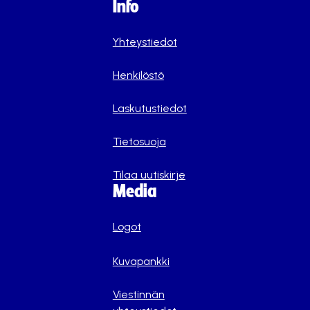
Info
Yhteystiedot
Henkilöstö
Laskutustiedot
Tietosuoja
Tilaa uutiskirje
Media
Logot
Kuvapankki
Viestinnän