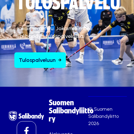
TULOSPALVELU
Jokainen ottelu. Jokainen maali.
Salibandyn tulospalvelussa.
Tulospalveluun
Suomen
© Suomen
Salibandyliitto
Salibandyliitto
ry
2026