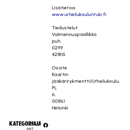
Lisätietoa:
www.urheilukouluntuki.fi
Tiedustelut
Valmennuspäällikkö
puh.
0299
421815
Osoite
Kaartin
jääkärirykmentti/Urheilukoulu,
PL
6,
00861
Helsinki
Uuti
KATEGORIA:
JAA:
set