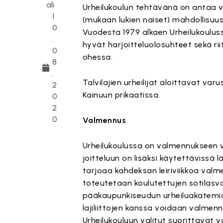
ali
Urheilukoulun tehtävänä on antaa var
1
(mukaan lukien naiset) mahdollisu
0
Vuodesta 1979 alkaen Urheilukoulussa 
.
hyvät harjoitteluolosuhteet sekä ri
0
ohessa.
8
.
Talvilajien urheilijat aloittavat va
2
Kainuun prikaatissa.
0
2
0
Valmennus
Urheilukoulussa on valmennukseen va
joitteluun on lisäksi käytettävissä lä
tarjoaa kahdeksan leiriviikkoa val
toteutetaan koulutettujen sotilasva
pääkaupunkiseudun urheiluakatemian
lajiliittojen kanssa voidaan valmennu
Urheilukouluun valitut suorittavat 