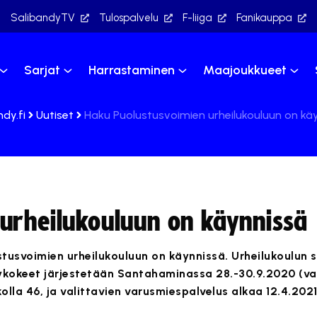
SalibandyTV
Tulospalvelu
F-liiga
Fanikauppa
Sarjat
Harrastaminen
Maajoukkueet
ndy.fi
Uutiset
Haku Puolustusvoimien urheilukouluun on kä
urheilukouluun on käynnissä
lustusvoimien urheilukouluun on käynnissä. Urheilukoulun
äsykokeet järjestetään Santahaminassa 28.-30.9.2020 (v
kolla 46, ja valittavien varusmiespalvelus alkaa 12.4.2021