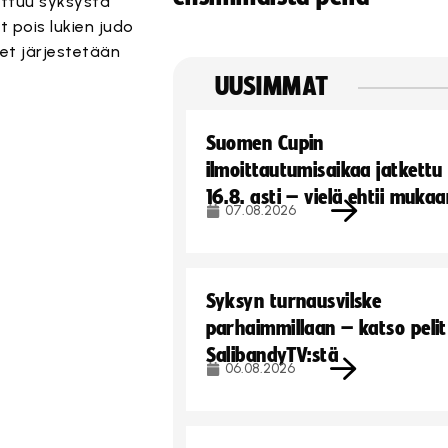
oittuu syksystä
t pois lukien judo
eet järjestetään
UUSIMMAT
Suomen Cupin
ilmoittautumisaikaa jatkettu
16.8. asti – vielä ehtii muka
07.08.2026
Syksyn turnausvilske
parhaimmillaan – katso pelit
SalibandyTV:stä
06.08.2026