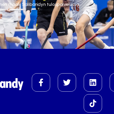
inen maali. Salibandyn tulospalvelussa.