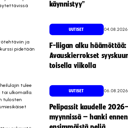
käynnistyy”
käytettävissä
04.08.2026
UUTISET
tötehtäviin ja
F-liigan alku häämöttää:
ikurssi pidetään
Avauskierrokset syyskuu
toisella viikolla
eilulajin tulee
06.08.2026
UUTISET
tai ulkomailla.
n tulosten
Pelipassit kaudelle 2026
smiesikäiset
myynnissä – hanki ennen
ensimmäistä peliä