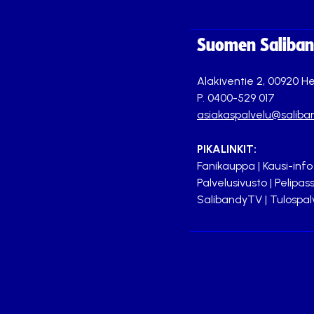
Suomen Saliband
Alakiventie 2, 00920 He
P. 0400-529 017
asiakaspalvelu@saliban
PIKALINKIT:
Fanikauppa
|
Kausi-info
Palvelusivusto
|
Pelipass
SalibandyTV
|
Tulospal