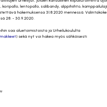
ilajien urheilijat, joiden kansallinen kilpailutoiminta aj
ripallo, lentopallo, salibandy, alppihiihto, kamppailulaji
on jätettävä hakemuksensa 31.8.2020 mennessä. Valintakok
sä 28. - 30.9.2020.
oihin saa aluetoimistoista ja Urheilukoululta
lomakkeet
) sekä nyt voi hakea myös sähköisesti
lu