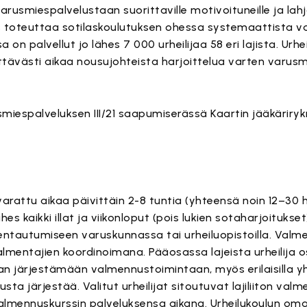
usmiespalvelustaan suorittaville motivoituneille ja lahjakk
us toteuttaa sotilaskoulutuksen ohessa systemaattista 
on palvellut jo lähes 7 000 urheilijaa 58 eri lajista. Urhe
ittävästi aikaa nousujohteista harjoittelua varten varus
rusmiespalveluksen III/21 saapumiserässä Kaartin jääkäriry
rattu aikaa päivittäin 2-8 tuntia (yhteensä noin 12–30 h
hes kaikki illat ja viikonloput (pois lukien sotaharjoitukset
mentautumiseen varuskunnassa tai urheiluopistoilla. Val
lmentajien koordinoimana. Pääosassa lajeista urheilija os
 järjestämään valmennustoimintaan, myös erilaisilla yht
sta järjestää. Valitut urheilijat sitoutuvat lajiliiton val
valmennuskurssin palveluksensa aikana. Urheilukoulun oma