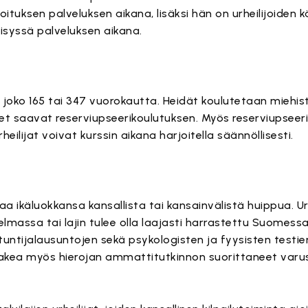
toituksen palveluksen aikana, lisäksi hän on urheilijoiden 
syssä palveluksen aikana.
a joko 165 tai 347 vuorokautta. Heidät koulutetaan miehis
et saavat reserviupseerikoulutuksen. Myös reserviupseer
eilijat voivat kurssin aikana harjoitella säännöllisesti.
aa ikäluokkansa kansallista tai kansainvälistä huippua. Urh
elmassa tai lajin tulee olla laajasti harrastettu Suomessa 
ntuntijalausuntojen sekä psykologisten ja fyysisten testie
 hakea myös hierojan ammattitutkinnon suorittaneet varu