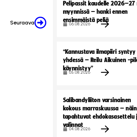
Pelipassit kaudelle 2026–27
myynnissä – hanki ennen
ensimmäistä peliä
Seuraava
06.08.2026
“Kannustava ilmapiiri syntyy
yhdessä – Reilu Aikuinen -pil
käynnistyy”
05.08.2026
Salibandyliiton varsinainen
kokous marraskuussa – näin
tapahtuvat ehdokasasettelu 
valinnat
04.08.2026