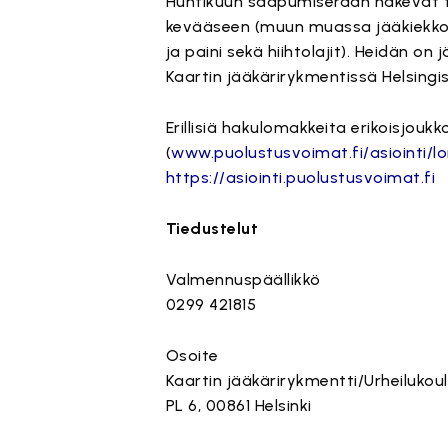
Huhtikuun saapumiserään hakevat talv
kevääseen (muun muassa jääkiekko, ko
ja paini sekä hiihtolajit). Heidän 
Kaartin jääkärirykmentissä Helsingis
Erillisiä hakulomakkeita erikoisjoukk
(
www.puolustusvoimat.fi/asiointi/
https://asiointi.puolustusvoimat.fi
Tiedustelut
Valmennuspäällikkö
0299 421815
Osoite
Kaartin jääkärirykmentti/Urheilukou
PL 6, 00861 Helsinki