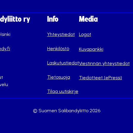
yliitto ry
Info
Media
lsinki
Yhteystiedot
Logot
dy.fi
Henkilöstö
Kuvapankki
Laskutustiedot
Viestinnän yhteystiedot
Tietosuoja
it
Tiedotteet (ePressi)
velu
Tilaa uutiskirje
© Suomen Salibandyliitto 2026