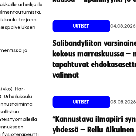
aille urheilijoille
valmentautumista.
ilukoulu tarjoaa
04.08.2026
UUTISET
miespalveluksen
Salibandyliiton varsinain
kmentissä ja
kokous marraskuussa – 
tapahtuvat ehdokasasette
valinnat
/vko). Har-
). Urheilukoulu
05.08.2026
UUTISET
mennustoiminta
allistuu
“Kannustava ilmapiiri sy
eistyömalleilla
mennukseen.
yhdessä – Reilu Aikuinen 
 fysioterapeutti