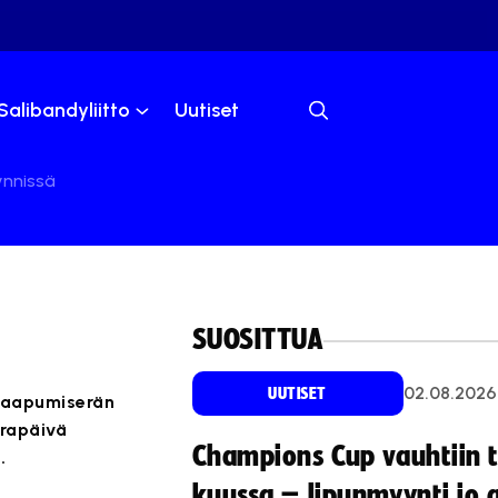
Salibandyliitto
Uutiset
ynnissä
SUOSITTUA
02.08.2026
UUTISET
 saapumiserän
arapäivä
Champions Cup vauhtiin 
.
kuussa – lipunmyynti jo 