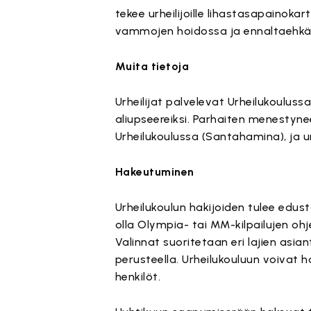
tekee urheilijoille lihastasapainokar
vammojen hoidossa ja ennaltaehkäi
Muita tietoja
Urheilijat palvelevat Urheilukouluss
aliupseereiksi. Parhaiten menestyne
Urheilukoulussa (Santahamina), ja urh
Hakeutuminen
Urheilukoulun hakijoiden tulee edust
olla Olympia- tai MM-kilpailujen ohj
Valinnat suoritetaan eri lajien asia
perusteella. Urheilukouluun voivat
henkilöt.