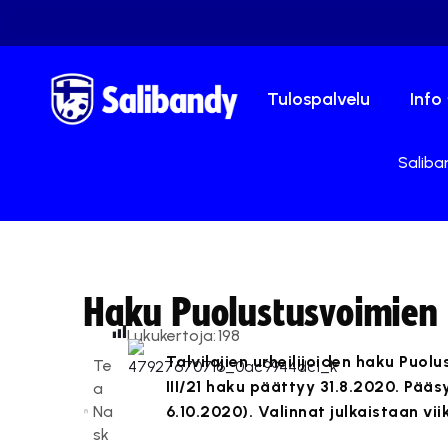
Tulospalvelu
Info
Saliba
Haku Puolustusvoimien 
Lukukertoja:
198
Talvilajien urheilijoiden haku Puo
Te
III/21 haku päättyy 31.8.2020. Pä
a
Na
6.10.2020). Valinnat julkaistaan vii
sk