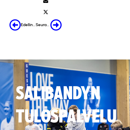
Edellinen
Seuraava
SALIBANDYN
TULOSPALVELU