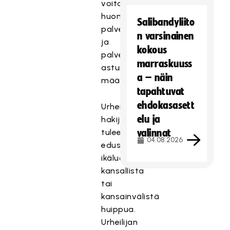
voitaisiin
huomioida
Salibandyliito
palveluspaikkaa
n varsinainen
ja
kokous
palvelukseen
marraskuuss
astumisaikaa
a – näin
määrättäessä.
tapahtuvat
ehdokasasett
Urheilukoulun
elu ja
hakijoiden
tulee
valinnat
04.08.2026
edustaa
ikäluokkansa
kansallista
tai
kansainvälistä
huippua.
Urheilijan