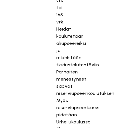
vrk
tai
165
vrk.
Heidät
koulutetaan
aliupseereiksi
ja
miehistöön
tiedustelutehtäviin.
Parhaiten
menestyneet
saavat
reserviupseerikoulutuksen.
Myös
reserviupseerikurssi
pidetään
Urheilukoulussa