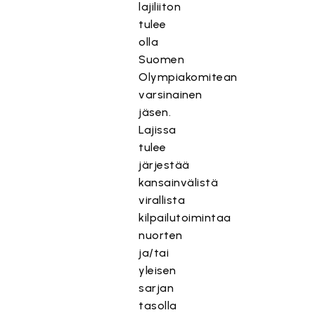
lajiliiton
tulee
olla
Suomen
Olympiakomitean
varsinainen
jäsen.
Lajissa
tulee
järjestää
kansainvälistä
virallista
kilpailutoimintaa
nuorten
ja/tai
yleisen
sarjan
tasolla