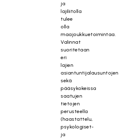
ja
lajiliitolla
tulee
olla
maajoukkuetoimintaa.
Valinnat
suoritetaan
eri
lajien
asiantuntijalausuntojen
sekä
pääsykokeissa
saatujen
tietojen
perusteella
(haastattelu,
psykologiset-
ja