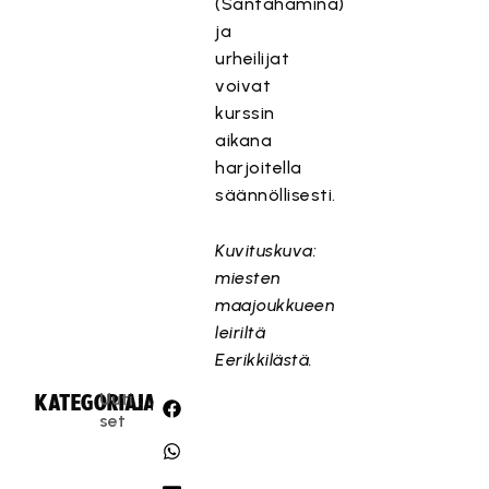
(Santahamina)
ja
urheilijat
voivat
kurssin
aikana
harjoitella
säännöllisesti.
Kuvituskuva:
miesten
maajoukkueen
leiriltä
Eerikkilästä.
Uuti
KATEGORIA:
JAA:
set