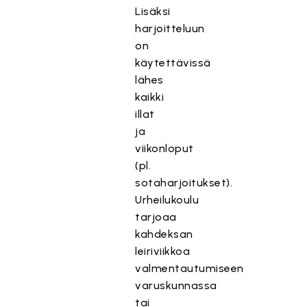
Lisäksi
harjoitteluun
on
käytettävissä
lähes
kaikki
illat
ja
viikonloput
(pl.
sotaharjoitukset).
Urheilukoulu
tarjoaa
kahdeksan
leiriviikkoa
valmentautumiseen
varuskunnassa
tai