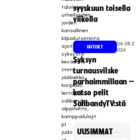
talvilajien
syyskuun toisella
urheilijoiden,
viikolla
joiden
kansallinen
kilpailutoiminta
06.08.2
ajoittuu
UUTISET
026
syksystä
Syksyn
keväästä
(mm.
turnausvilske
jääkiekko,
parhaimmillaan –
koripallo,
katso pelit
lentopallo,
salibandy,
SalibandyTV:stä
alppihiihto,
kamppailulajit
pl.
UUSIMMAT
judo
ja