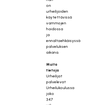
on
urheilijoiden
käytettävissä
vammojen
hoidossa
ja
ennaltaehkäisyssä
palveluksen
aikana.
Muita
tietoja
Urheilijat
palvelevat
Urheilukoulussa
joko
347