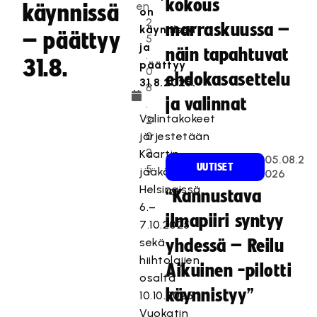
kokous
en
käynnissä
on
2
marraskuussa –
käynnissä
– päättyy
5
ja
näin tapahtuvat
.
31.8.
päättyy
0
ehdokasasettelu
31.8.2025.
8
ja valinnat
.
Valintakokeet
2
järjestetään
0
2
Kaartin
05.08.2
UUTISET
5
jääkärirykmentissä
026
Helsingissä
“Kannustava
6.–
ilmapiiri syntyy
7.10.2025
sekä
yhdessä – Reilu
hiihtolajien
Aikuinen -pilotti
osalta
käynnistyy”
10.10.2025
Vuokatin