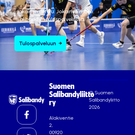
Jokainen ottelu. Jokainen maali.
Salibandyn tulospalvelussa.
Tulospalveluun
Suomen
© Suomen
Salibandyliitto
Salibandyliitto
ry
2026
Alakiventie
2,
00920