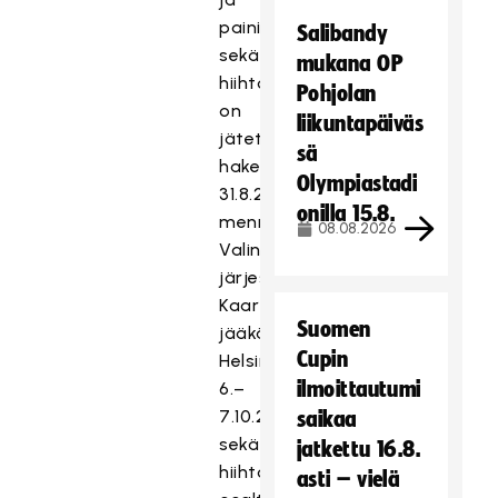
paini
Salibandy
sekä
mukana OP
hiihtolajit)
Pohjolan
on
liikuntapäiväs
jätettävä
sä
hakemuksensa
Olympiastadi
31.8.2025
onilla 15.8.
mennessä.
08.08.2026
Valintakokeet
järjestetään
Kaartin
Suomen
jääkärirykmentissä
Cupin
Helsingissä
ilmoittautumi
6.–
7.10.2025
saikaa
sekä
jatkettu 16.8.
hiihtolajien
asti – vielä