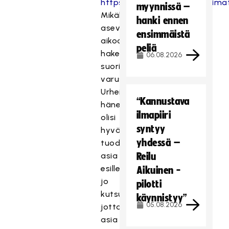
https://asiointi.puolustusvoimat
myynnissä –
Mikäli
hanki ennen
asevelvollinen
ensimmäistä
aikoo
peliä
hakeutua
06.08.2026
suorittamaan
varusmiespalvelustaan
Urheilukoulussa,
“Kannustava
hänen
ilmapiiri
olisi
syntyy
hyvä
yhdessä –
tuoda
asia
Reilu
esille
Aikuinen -
jo
pilotti
kutsunnoissa,
käynnistyy”
05.08.2026
jotta
asia