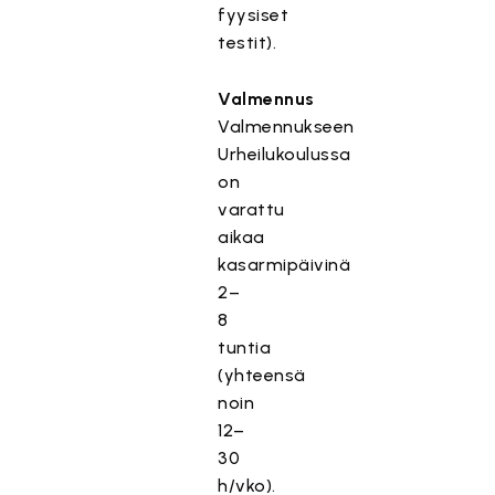
fyysiset
testit).
Valmennus
Valmennukseen
Urheilukoulussa
on
varattu
aikaa
kasarmipäivinä
2–
8
tuntia
(yhteensä
noin
12–
30
h/vko).