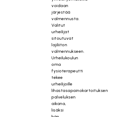
voidaan
järjestää
valmennusta.
Valitut
urheilijat
sitoutuvat
lajiliiton
valmennukseen.
Urheilukoulun
oma
fysioterapeutti
tekee
urheilijoille
lihastasapainokartoituksen
palveluksen
aikana,
lisäksi
hän