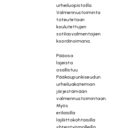
urheiluopistoilla.
Valmennustoiminta
toteutetaan
koulutettujen
sotilasvalmentajien
koordinoimana.
Pääosa
lajeista
osallistuu
Pääkaupunkiseudun
urheiluakatemian
järjestämään
valmennustoimintaan.
Myös
erilaisilla
lajiliittokohtaisilla
yhteistyömalleilla