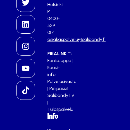
Helsinki
P.
0400-
529
017
asiakaspalvelu@salibandy.fi
PIKALINKIT:
Fanikauppa
|
Kausi-
info
Palvelusivusto
|
Pelipassit
SalibandyTV
|
Tulospalvelu
Info