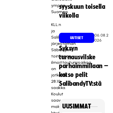
ympäri
syyskuun toisella
Suomea.
viikolla
KLL:n
ja
06.08.2
Salibandyliiton
UUTISET
026
järjestämän
Syksyn
Säbäkipinä-
toiminnan
turnausvilske
ilmoittautumisaikaa
parhaimmillaan –
on
katso pelit
jatkettu
28.10.
SalibandyTV:stä
saakka.
Koulut
saavat
UUSIMMAT
maksutta
käyttöönsä