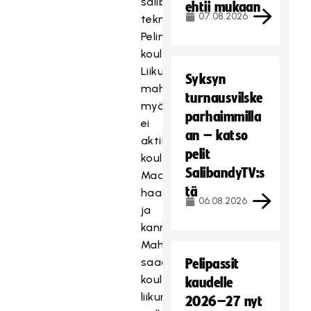
salibandyn
ehtii mukaan
07.08.2026
tekniikkataitoja
Pelinohjaajakoulutuksia
koululaisille
Liikunnallisia
Syksyn
mahdollisuuksia
turnausvilske
myös
parhaimmilla
ei
an – katso
aktiivisille
pelit
koululaisille
SalibandyTV:s
Maajoukkuepelaajien
tä
haasteita
06.08.2026
ja
kannustusmateriaalia
Mahdollisuus
saada
Pelipassit
koululle
kaudelle
liikunnallisia
2026–27 nyt