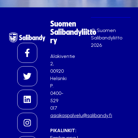
Suomen
© Suomen
Salibandyliitto
Salibandyliitto
ry
2026
Alakiventie
2,
00920
Helsinki
P.
0400-
529
017
asiakaspalvelu@salibandy.fi
PIKALINKIT:
Fanikauppa
|