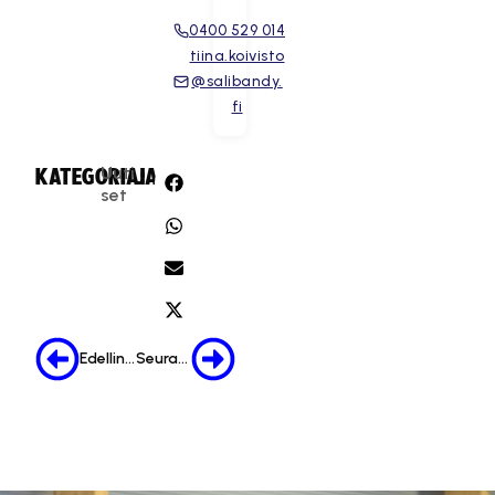
0400 529 014
tiina.koivisto
@salibandy.
fi
Uuti
KATEGORIA:
JAA:
set
Edellinen
Seuraava