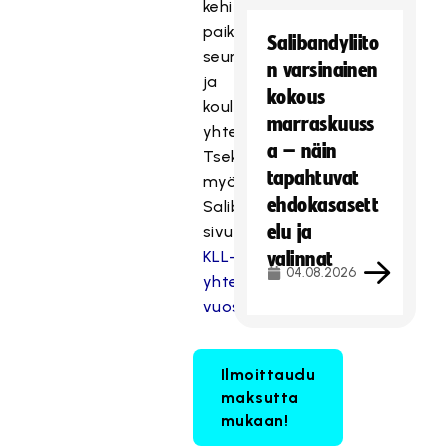
kehittää
paikallisen
Salibandyliito
seuran
n varsinainen
ja
kokous
koulun
marraskuuss
yhteistyötä.
a – näin
Tsekkaa
tapahtuvat
myös
ehdokasasett
Salibandyliiton
elu ja
sivuilta
KLL-
valinnat
04.08.2026
yhteistyön
vuosikello.
Ilmoittaudu
maksutta
mukaan!