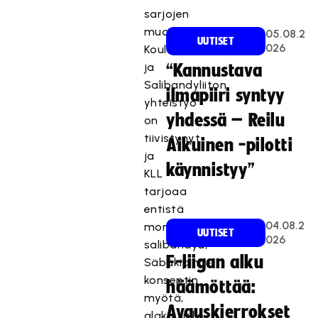
sarjojen
muodossa.
05.08.2
UUTISET
026
Koululiikuntaliiton
ja
“Kannustava
Salibandyliiton
ilmapiiri syntyy
yhteistyö
yhdessä – Reilu
on
tiivistynyt
Aikuinen -pilotti
ja
käynnistyy”
KLL
tarjoaa
entistä
04.08.2
monipuolisemmin
UUTISET
026
salibandya,
F-liigan alku
Säbäkipinä-
konseptin
häämöttää:
myötä,
Avauskierrokset
alakouluille