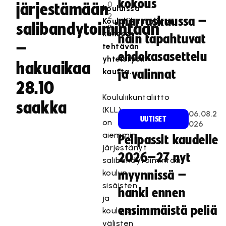
kokous
0
järjestämään
kouluissa
2
marraskuussa –
Koululiikuntaliiton
salibandytoimintaan
2
kanssa
näin tapahtuvat
–
tehtävän
ehdokasasettelu
yhteistyön
hakuaikaa
kautta.
ja valinnat
28.10
Koululiikuntaliitto
saakka
(KLL)
06.08.2
UUTISET
on
026
aiemmin
Pelipassit kaudelle
järjestänyt
2026–27 nyt
salibandytoimintaa
koulun
myynnissä –
sisäisten
hanki ennen
ja
ensimmäistä peliä
koulujen
välisten