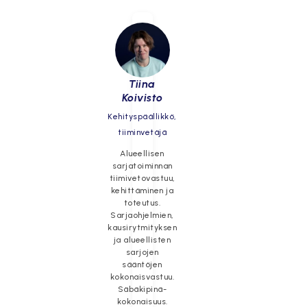
Tiina
Koivisto
Kehityspäällikkö,
tiiminvetäjä
Alueellisen
sarjatoiminnan
tiimivetovastuu,
kehittäminen ja
toteutus.
Sarjaohjelmien,
kausirytmityksen
ja alueellisten
sarjojen
sääntöjen
kokonaisvastuu.
Säbäkipinä-
kokonaisuus.