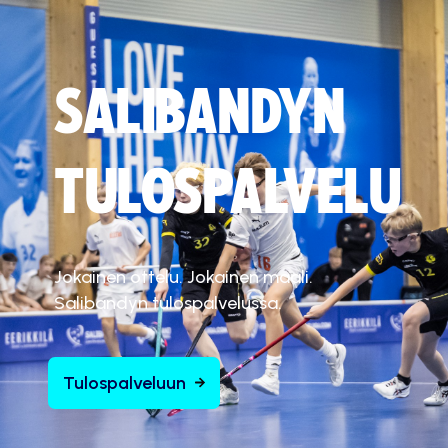
SALIBANDYN
TULOSPALVELU
Jokainen ottelu. Jokainen maali.
Salibandyn tulospalvelussa.
Tulospalveluun