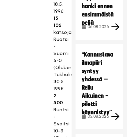
18.5.
hanki ennen
1996:
ensimmäistä
15
peliä
106
06.08.2026
katsojaa
Ruotsi
-
Suomi
“Kannustava
5-0
ilmapiiri
(Globen,
syntyy
Tukholma)
yhdessä –
30.5.
Reilu
1998:
Aikuinen -
2
500
pilotti
Ruotsi
käynnistyy”
-
05.08.2026
Sveitsi
10-3