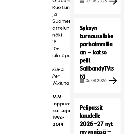
Globenissa
07.08.2026
Ruotsin
ja
Suomen
Syksyn
ottelun
näki
turnausvilske
15
parhaimmilla
106
an – katso
silmäparia.
pelit
SalibandyTV:s
Kuva:
Per
tä
06.08.2026
Wiklund.
MM-
loppuottelujen
Pelipassit
katsojamäärät
kaudelle
1996-
2026–27 nyt
2014
myynnissä –