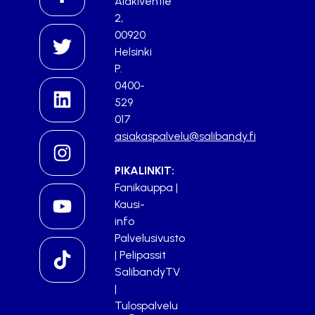
Alakiventie
2,
00920
Helsinki
P.
0400-
529
017
asiakaspalvelu@salibandy.fi
PIKALINKIT:
Fanikauppa
|
Kausi-
info
Palvelusivusto
|
Pelipassit
SalibandyTV
|
Tulospalvelu