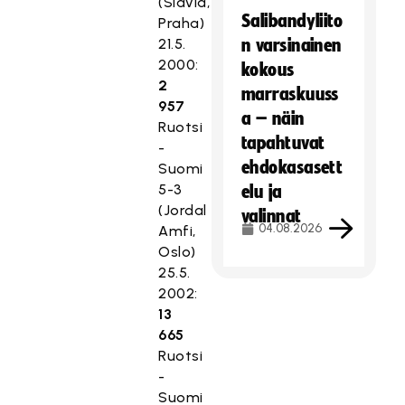
(Slavia,
Salibandyliito
Praha)
21.5.
n varsinainen
2000:
kokous
2
marraskuuss
957
a – näin
Ruotsi
tapahtuvat
-
ehdokasasett
Suomi
5-3
elu ja
(Jordal
valinnat
04.08.2026
Amfi,
Oslo)
25.5.
2002:
13
665
Ruotsi
-
Suomi