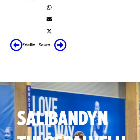
Edellinen
Seuraava
SALIBANDYN