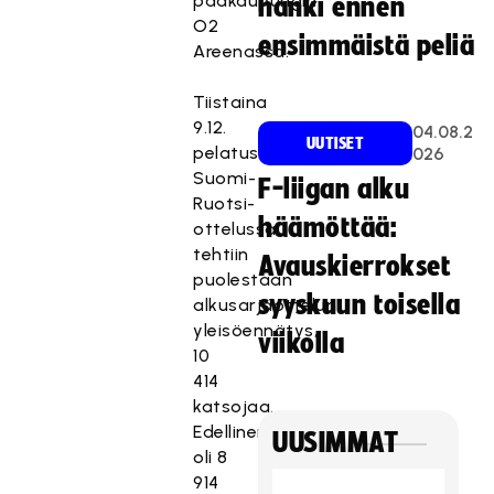
pääkaupungin
hanki ennen
O2
ensimmäistä peliä
Areenassa.
Tiistaina
9.12.
04.08.2
UUTISET
pelatussa
026
Suomi-
F-liigan alku
Ruotsi-
häämöttää:
ottelussa
tehtiin
Avauskierrokset
puolestaan
syyskuun toisella
alkusarjaottelun
yleisöennätys,
viikolla
10
414
katsojaa.
Edellinen
UUSIMMAT
oli 8
914