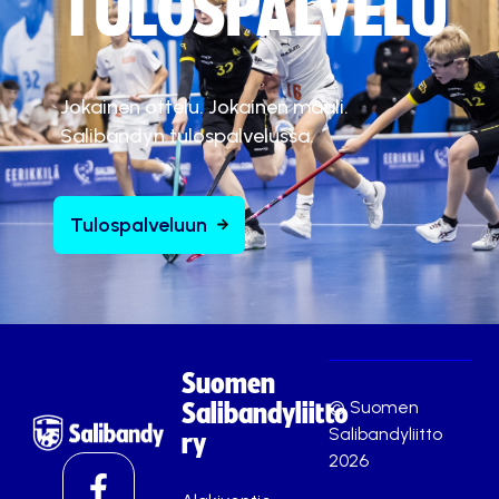
TULOSPALVELU
Jokainen ottelu. Jokainen maali.
Salibandyn tulospalvelussa.
Tulospalveluun
Suomen
© Suomen
Salibandyliitto
Salibandyliitto
ry
2026