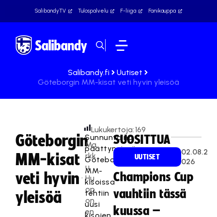
SalibandyTV
Tulospalvelu
F-liiga
Fanikauppa
Salibandy.fi
Uutiset
Göteborgin MM-kisat veti hyvin yleisöä
Lukukertoja:
169
Göteborgin
Sunnuntaina
SUOSITTUA
Ma
päättyneissä
02.08.2
MM-kisat
rkk
UUTISET
Göteborgin
026
u
MM-
veti hyvin
Champions Cup
Hu
kisoissa
op
vauhtiin tässä
tehtiin
yleisöä
on
uusi
kuussa –
en
kisojen