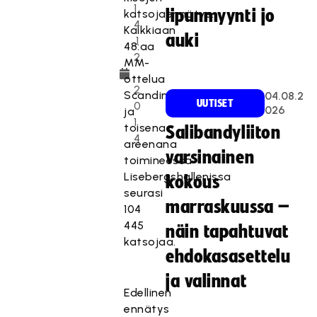
1
lipunmyynti jo
katsojaennätys.
4
Kaikkiaan
auki
.1
48:aa
2
MM-
.
ottelua
2
Scandinaviumissa
04.08.2
UUTISET
0
026
ja
1
toisena
Salibandyliiton
4
areenana
varsinainen
toimineessa
Lisebergshallenissa
kokous
seurasi
marraskuussa –
104
445
näin tapahtuvat
katsojaa.
ehdokasasettelu
ja valinnat
Edellinen
ennätys