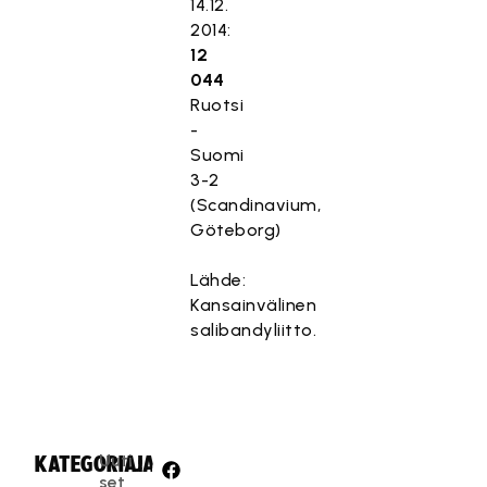
14.12.
2014:
12
044
Ruotsi
-
Suomi
3-2
(Scandinavium,
Göteborg)
Lähde:
Kansainvälinen
salibandyliitto.
Uuti
KATEGORIA:
JAA:
set