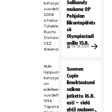
Salibandy
katsojaa
vuodelta
mukana OP
2008
Pohjolan
ottelusta
liikuntapäiväs
Tshekki-
sä
Ruotsi
Olympiastadi
Ostravan
onilla 15.8.
CEZ
08.08.2026
Areenassa.
MM-
Suomen
loppuottelun
Cupin
katsojaennätys
ilmoittautumi
on
saikaa
edelleen
vuodelta
jatkettu 16.8.
1996.
asti – vielä
Täpötäydessä
ehtii mukaan