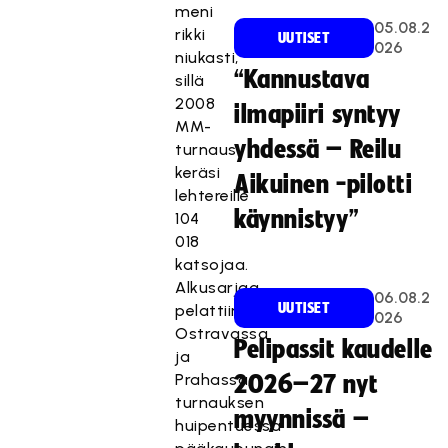
meni
05.08.2
rikki
UUTISET
026
niukasti,
“Kannustava
sillä
2008
ilmapiiri syntyy
MM-
yhdessä – Reilu
turnaus
keräsi
Aikuinen -pilotti
lehtereille
käynnistyy”
104
018
katsojaa.
Alkusarjaa
06.08.2
UUTISET
pelattiin
026
Ostravassa
Pelipassit kaudelle
ja
Prahassa,
2026–27 nyt
turnauksen
myynnissä –
huipentuessa