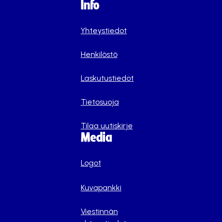
Info
Yhteystiedot
Henkilöstö
Laskutustiedot
Tietosuoja
Tilaa uutiskirje
Media
Logot
Kuvapankki
Viestinnän