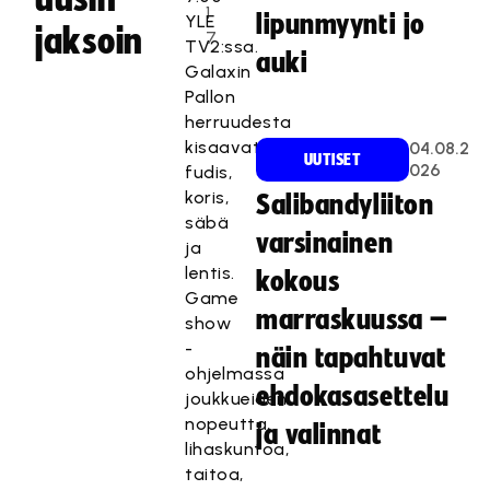
1
lipunmyynti jo
YLE
jaksoin
7
TV2:ssa.
auki
Galaxin
Pallon
herruudesta
kisaavat
04.08.2
UUTISET
026
fudis,
koris,
Salibandyliiton
säbä
varsinainen
ja
lentis.
kokous
Game
marraskuussa –
show
-
näin tapahtuvat
ohjelmassa
ehdokasasettelu
joukkueiden
nopeutta,
ja valinnat
lihaskuntoa,
taitoa,