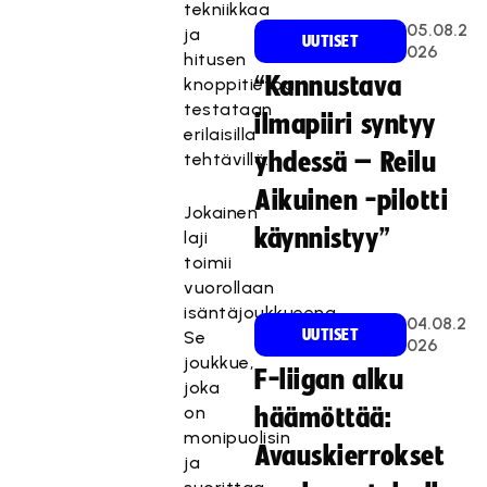
tekniikkaa
05.08.2
ja
UUTISET
026
hitusen
“Kannustava
knoppitietoa
testataan
ilmapiiri syntyy
erilaisilla
yhdessä – Reilu
tehtävillä.
Aikuinen -pilotti
Jokainen
käynnistyy”
laji
toimii
vuorollaan
isäntäjoukkueena.
04.08.2
UUTISET
Se
026
joukkue,
F-liigan alku
joka
on
häämöttää:
monipuolisin
Avauskierrokset
ja