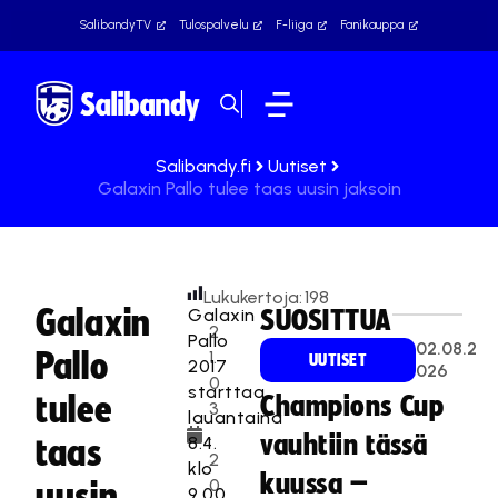
SalibandyTV
Tulospalvelu
F-liiga
Fanikauppa
Salibandy.fi
Uutiset
Galaxin Pallo tulee taas uusin jaksoin
Lukukertoja:
198
Galaxin
Galaxin
SUOSITTUA
2
Pallo
02.08.2
Pallo
1.
UUTISET
2017
026
0
starttaa
tulee
Champions Cup
3
lauantaina
.
vauhtiin tässä
8.4.
taas
2
klo
kuussa –
0
uusin
9.00