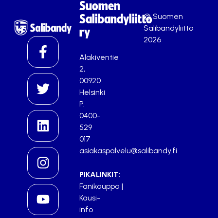
Suomen
© Suomen
Salibandyliitto
Salibandyliitto
ry
2026
Alakiventie
2,
00920
Helsinki
P.
0400-
529
017
asiakaspalvelu@salibandy.fi
PIKALINKIT:
Fanikauppa
|
Kausi-
info