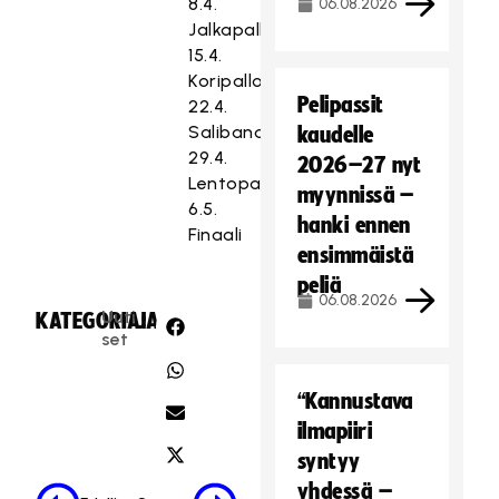
8.4.
06.08.2026
Jalkapallo
15.4.
Koripallo
Pelipassit
22.4.
Salibandy
kaudelle
29.4.
2026–27 nyt
Lentopallo
myynnissä –
6.5.
hanki ennen
Finaali
ensimmäistä
peliä
06.08.2026
Uuti
KATEGORIA:
JAA:
set
“Kannustava
ilmapiiri
syntyy
yhdessä –