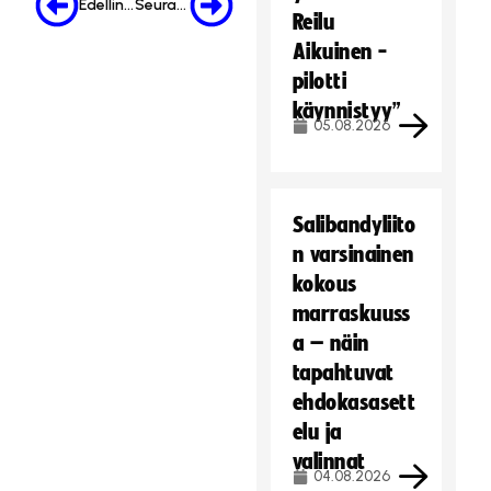
Edellinen
Seuraava
Reilu
Aikuinen -
pilotti
käynnistyy”
05.08.2026
Salibandyliito
n varsinainen
kokous
marraskuuss
a – näin
tapahtuvat
ehdokasasett
elu ja
valinnat
04.08.2026