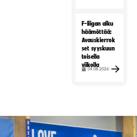
F-liigan alku
häämöttää:
Avauskierrok
set syyskuun
toisella
viikolla
04.08.2026