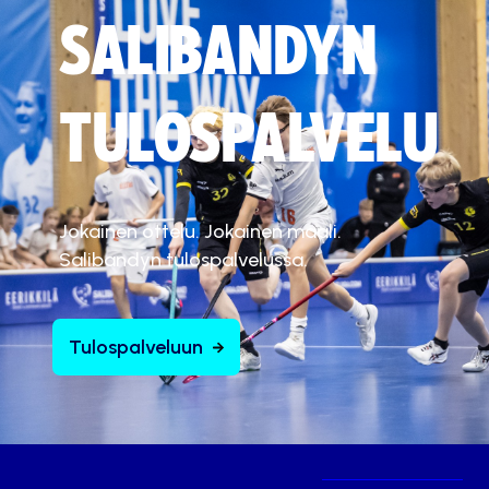
SALIBANDYN
TULOSPALVELU
Jokainen ottelu. Jokainen maali.
Salibandyn tulospalvelussa.
Tulospalveluun