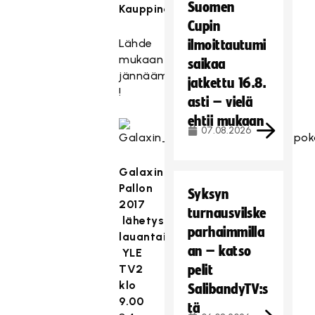
Suomen
Kauppinen
.
Cupin
Lähde
ilmoittautumi
mukaan
saikaa
jännäämään
jatkettu 16.8.
!
asti – vielä
ehtii mukaan
07.08.2026
Galaxin
Pallon
Syksyn
2017
turnausvilske
lähetyspäivät
parhaimmilla
lauantaisin
an – katso
YLE
TV2
pelit
klo
SalibandyTV:s
9.00
tä