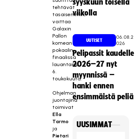
suorittaa
syyskuun toisella
tehtävät
viikolla
tasaisemmin,
voittaa
Galaxin
Pallon
06.08.2
UUTISET
komean
026
pokaalin
Pelipassit kaudelle
finaalissa
2026–27 nyt
lauantaina
6.
myynnissä –
toukokuuta.
hanki ennen
Ohjelman
ensimmäistä peliä
juontajina
toimivat
Ella
Tarmo
UUSIMMAT
ja
Pietari