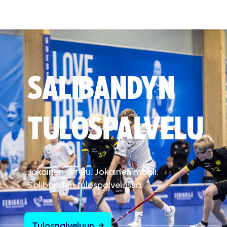
SALIBANDYN
TULOSPALVELU
Jokainen ottelu. Jokainen maali.
Salibandyn tulospalvelussa.
Tulospalveluun