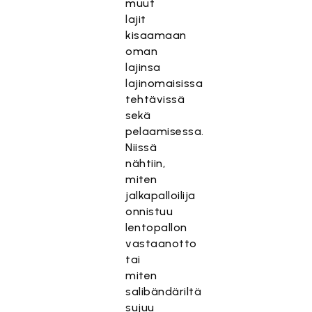
muut
lajit
kisaamaan
oman
lajinsa
lajinomaisissa
tehtävissä
sekä
pelaamisessa.
Niissä
nähtiin,
miten
jalkapalloilija
onnistuu
lentopallon
vastaanotto
tai
miten
salibändäriltä
sujuu