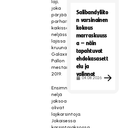
laji,
joka
Salibandyliito
pärjää
n varsinainen
parhaiten
kokous
kaikissa
neljässä
marraskuuss
lajissa
a – näin
kruunataan
tapahtuvat
Galaxin
ehdokasasett
Pallon
elu ja
mestariksi
valinnat
2019.
04.08.2026
Ensimmäiset
neljä
jaksoa
olivat
lajikarsintoja.
Jokaisessa
karsintajaksossa