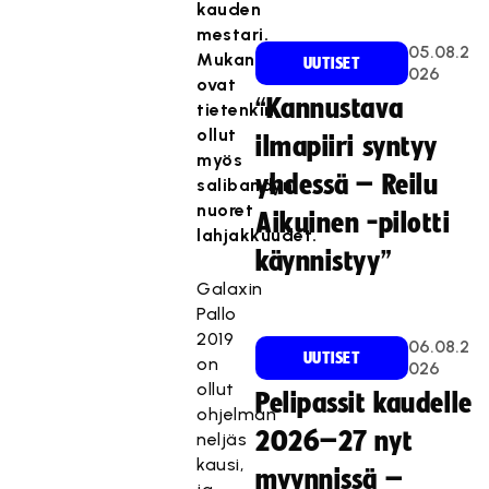
kauden
mestari.
05.08.2
Mukana
UUTISET
026
ovat
“Kannustava
tietenkin
ollut
ilmapiiri syntyy
myös
yhdessä – Reilu
salibandyn
nuoret
Aikuinen -pilotti
lahjakkuudet.
käynnistyy”
Galaxin
Pallo
2019
06.08.2
UUTISET
on
026
ollut
Pelipassit kaudelle
ohjelman
2026–27 nyt
neljäs
kausi,
myynnissä –