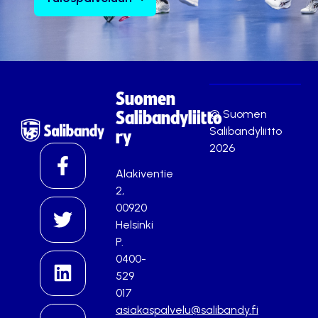
Suomen
© Suomen
Salibandyliitto
Salibandyliitto
ry
2026
Alakiventie
2,
00920
Helsinki
P.
0400-
529
017
asiakaspalvelu@salibandy.fi