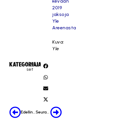
kevään
2019
jaksoja
Yle
Areenasta
Kuva:
Yle
Uuti
KATEGORIA:
JAA:
set
Edellinen
Seuraava