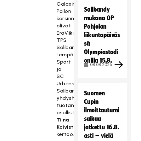
Galaxin
Salibandy
Pallon
mukana OP
karsinnoissa
olivat
Pohjolan
EräViikingit,
liikuntapäiväs
TPS
sä
Salibandy,
Olympiastadi
Lempäälä
onilla 15.8.
Sport
08.08.2026
ja
SC
Urbans,
Salibandyliiton
Suomen
yhdyshenkilönä
Cupin
tuotantoon
ilmoittautumi
osallistunut
saikaa
Tiina
jatkettu 16.8.
Koivisto
kertoo.
asti – vielä