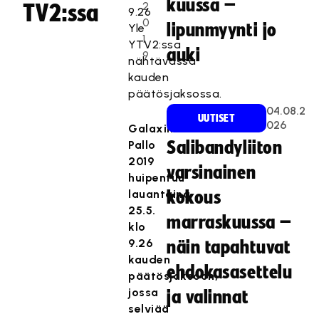
kuussa –
2
TV2:ssa
9.26
0
lipunmyynti jo
Yle
1
YTV2:ssa
auki
9
nähtävässä
kauden
päätösjaksossa.
04.08.2
UUTISET
026
Galaxin
Pallo
Salibandyliiton
2019
varsinainen
huipentuu
lauantaina
kokous
25.5.
marraskuussa –
klo
9.26
näin tapahtuvat
kauden
ehdokasasettelu
päätösjaksoon,
jossa
ja valinnat
selviää