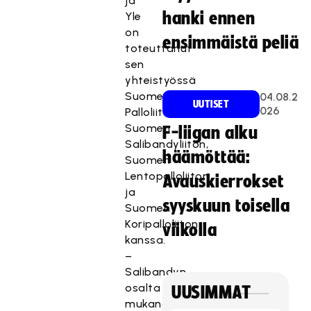
ja
hanki ennen
Yle
on
ensimmäistä peliä
toteuttanut
sen
yhteistyössä
Suomen
04.08.2
UUTISET
026
Palloliiton,
Suomen
F-liigan alku
Salibandyliiton,
häämöttää:
Suomen
Lentopalloliiton
Avauskierrokset
ja
syyskuun toisella
Suomen
Koripalloliiton
viikolla
kanssa.
–
Salibandyn
osalta
UUSIMMAT
mukana