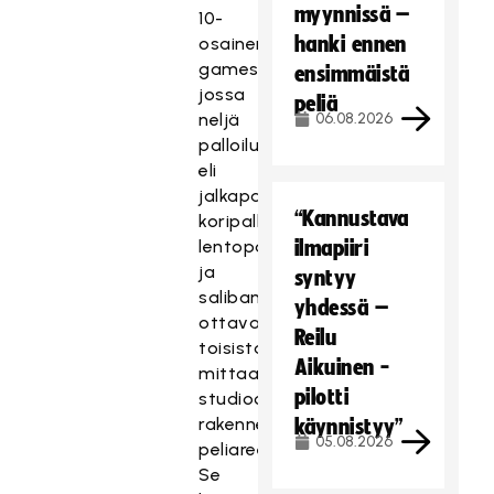
myynnissä –
10-
hanki ennen
osainen
gameshow,
ensimmäistä
jossa
peliä
neljä
06.08.2026
palloilulajia
eli
jalkapallo,
“Kannustava
koripallo,
lentopallo
ilmapiiri
ja
syntyy
salibandy,
yhdessä –
ottavat
Reilu
toisistaan
Aikuinen -
mittaa
pilotti
studioon
rakennetulla
käynnistyy”
05.08.2026
peliareenalla.
Se