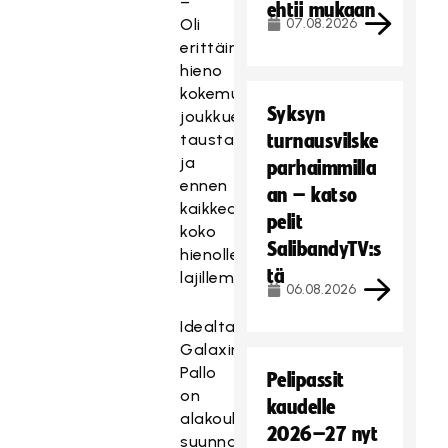
–
ehtii mukaan
Oli
07.08.2026
erittäin
hieno
kokemus
Syksyn
joukkueille,
taustahenkilöille
turnausvilske
ja
parhaimmilla
ennen
an – katso
kaikkea
pelit
koko
SalibandyTV:s
hienolle
tä
lajillemme.
06.08.2026
Idealtaanhan
Galaxin
Pallo
Pelipassit
on
kaudelle
alakouluikäisille
2026–27 nyt
suunnattu