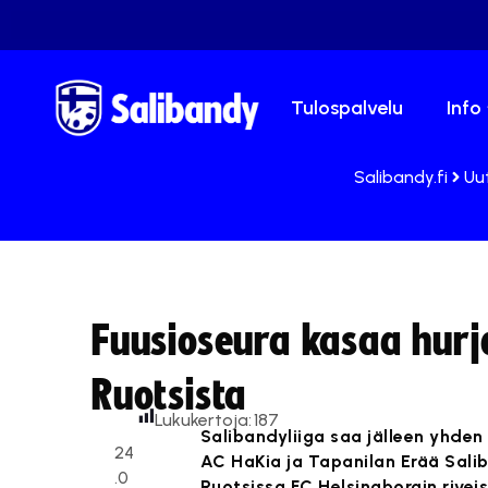
Tulospalvelu
Info
Salibandy.fi
Uu
Fuusioseura kasaa hurja
Ruotsista
Lukukertoja:
187
Salibandyliiga saa jälleen yhden
24
AC HaKia ja Tapanilan Erää Sali
.0
Ruotsissa FC Helsingborgin riveis