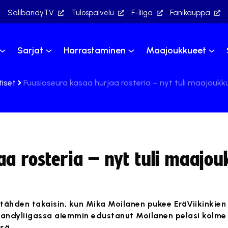
SalibandyTV
Tulospalvelu
F-liiga
Fanikauppa
Sarjat
Harrastaminen
Maajoukkueet
tiset
Fuusioseura kasaa hurjaa rosteria – nyt tuli maajoukk
a rosteria – nyt tuli maajou
 tähden takaisin, kun Mika Moilanen pukee EräViikinkien
bandyliigassa aiemmin edustanut Moilanen pelasi kolme 
sä.