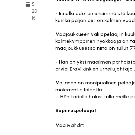
5.
20
- Innolla odotan ensimmäistä ka
16
kuinka paljon peli on kolmen vuo
Maajoukkueen vakiopelaajiin kuulu
kolmekymppinen hyökkääjä on tako
maajoukkueessa niitä on tullut 77
- Hän on yksi maailman parhaista
arvioi EräViikinkien urheilujohtaja
Moilanen on monipuolinen pelaaja,
molemmilla laidoilla.
- Hän todella halusi tulla meill
Sopimuspelaajat
Maalivahdit: