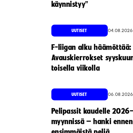
käynnistyy”
04.08.2026
UUTISET
F-liigan alku häämöttää:
Avauskierrokset syyskuu
toisella viikolla
06.08.2026
UUTISET
Pelipassit kaudelle 2026
myynnissä – hanki ennen
ensimmäistä peliä