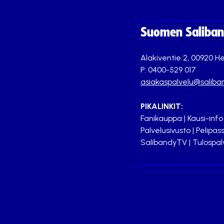
Suomen Saliband
Alakiventie 2, 00920 He
P. 0400-529 017
asiakaspalvelu@saliban
PIKALINKIT:
Fanikauppa
|
Kausi-info
Palvelusivusto
|
Pelipass
SalibandyTV
|
Tulospal