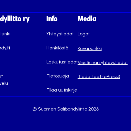
yliitto ry
Info
Media
lsinki
Yhteystiedot
Logot
dy.fi
Henkilöstö
Kuvapankki
Laskutustiedot
Viestinnän yhteystiedot
Tietosuoja
it
Tiedotteet (ePressi)
velu
Tilaa uutiskirje
© Suomen Salibandyliitto 2026