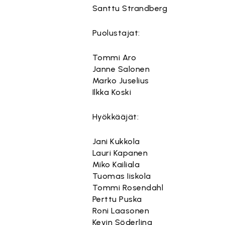
Santtu Strandberg
Puolustajat:
Tommi Aro
Janne Salonen
Marko Juselius
Ilkka Koski
Hyökkääjät:
Jani Kukkola
Lauri Kapanen
Miko Kailiala
Tuomas Iiskola
Tommi Rosendahl
Perttu Puska
Roni Laasonen
Kevin Söderling