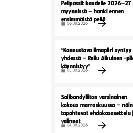
Pelipassit kaudelle 2026–27
myynnissä – hanki ennen
ensimmäistä peliä
06.08.2026
“Kannustava ilmapiiri syntyy
yhdessä – Reilu Aikuinen -pil
käynnistyy”
05.08.2026
Salibandyliiton varsinainen
kokous marraskuussa – näin
tapahtuvat ehdokasasettelu 
valinnat
04.08.2026