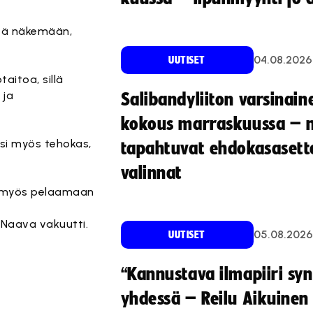
stä näkemään,
04.08.2026
UUTISET
aitoa, sillä
 ja
Salibandyliiton varsinain
kokous marraskuussa – 
ksi myös tehokas,
tapahtuvat ehdokasasette
valinnat
tyy myös pelaamaan
 Naava vakuutti.
05.08.2026
UUTISET
“Kannustava ilmapiiri sy
yhdessä – Reilu Aikuinen 