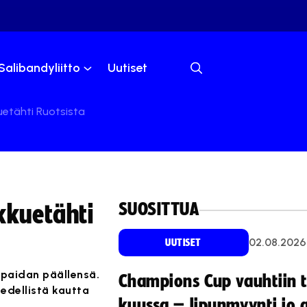
Salibandyliitto
Uutiset
uetähti Ruotsista
SUOSITTUA
kkuetähti
02.08.2026
UUTISET
 paidan päällensä.
Champions Cup vauhtiin 
edellistä kautta
kuussa – lipunmyynti jo 