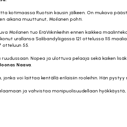
utta kotimaassa Ruotsin kausin jälkeen. On mukava pää
den aikana muuttunut, Moilanen pohti.
va Moilanen tuo EräViikinkeihin ennen kaikkea maalintekot
nut urallansa Salibandyliigassa 121 ottelussa 115 maalia
 otteluun 55.
 ruudussaan. Nopea ja ulottuva pelaaja sekä kaiken lisä
Joonas Naava
.
 jonka voi laittaa kentällä erilaisiin rooleihin. Hän pys
e pelaamaan ja vahvistaa monipuolisuudellaan hyökkäystä,