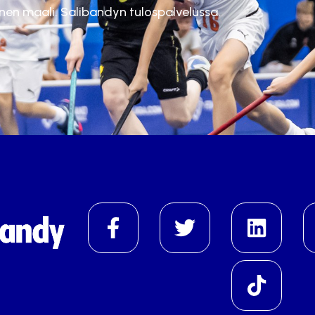
inen maali. Salibandyn tulospalvelussa.