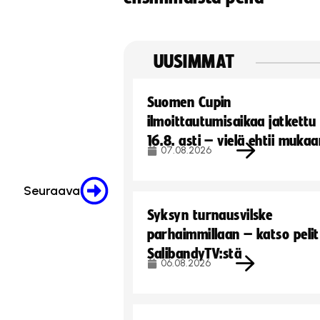
UUSIMMAT
Suomen Cupin
ilmoittautumisaikaa jatkettu
16.8. asti – vielä ehtii muka
07.08.2026
Seuraava
Syksyn turnausvilske
parhaimmillaan – katso pelit
SalibandyTV:stä
06.08.2026