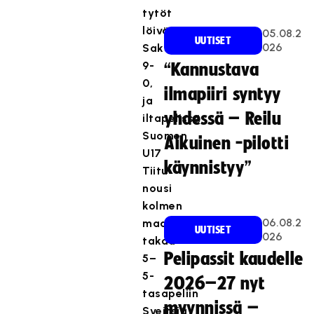
tytöt
löivät
05.08.2
UUTISET
026
Saksan
9-
“Kannustava
0,
ilmapiiri syntyy
ja
yhdessä – Reilu
iltapelissä
Suomen
Aikuinen -pilotti
U17
käynnistyy”
Tiitu
nousi
kolmen
06.08.2
maalin
UUTISET
026
takaa
Pelipassit kaudelle
5–
5-
2026–27 nyt
tasapeliin
myynnissä –
Sveitsiä