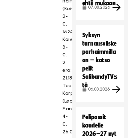
Raitanen
ehtii mukaan
07.08.2026
(Koivisto)
2-
0,
15.33
Syksyn
Koivisto
turnausvilske
3-
parhaimmilla
0.
an – katso
2.
pelit
erä:
SalibandyTV:s
21.18
tä
Teemu
06.08.2026
Karppanen
(Leo
Sandini)
4-
Pelipassit
0,
kaudelle
26.07
2026–27 nyt