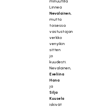
minuutilla
Linnea
Nevalainen,
mutta
toisessa
vastustajan
verkko
venyikin
sitten
jo
kuudesti.
Nevalainen,
Eveliina
Hana
ja
Silja
Kuusela
iskivät