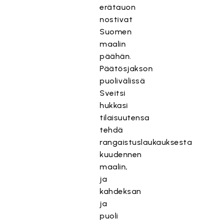
erätauon
nostivat
Suomen
maalin
päähän.
Päätösjakson
puolivälissä
Sveitsi
hukkasi
tilaisuutensa
tehdä
rangaistuslaukauksesta
kuudennen
maalin,
ja
kahdeksan
ja
puoli