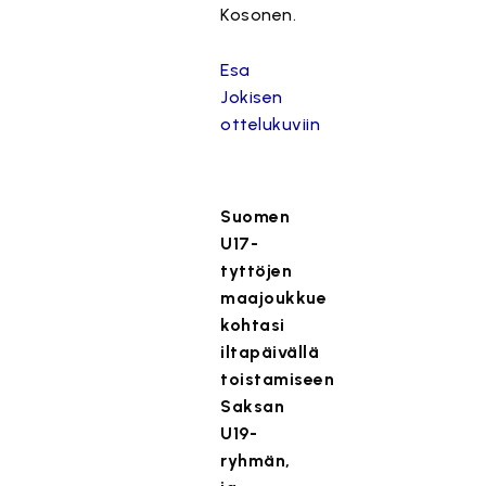
Kosonen.
Esa
Jokisen
ottelukuviin
Suomen
U17-
tyttöjen
maajoukkue
kohtasi
iltapäivällä
toistamiseen
Saksan
U19-
ryhmän,