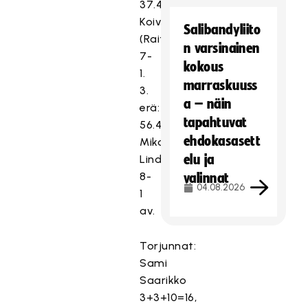
37.48
Koivisto
Salibandyliito
(Raitanen)
n varsinainen
7-
kokous
1.
marraskuuss
3.
a – näin
erä:
tapahtuvat
56.48
ehdokasasett
Miko
elu ja
Lindman
8-
valinnat
04.08.2026
1
av.
Torjunnat:
Sami
Saarikko
3+3+10=16,