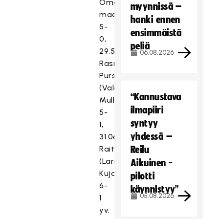
Oma
myynnissä –
maali
hanki ennen
5-
ensimmäistä
0,
peliä
29.56
06.08.2026
Rasmus
Pursio
(Valentin
“Kannustava
Muller)
ilmapiiri
5-
syntyy
1,
yhdessä –
31.06
Raitanen
Reilu
(Lari
Aikuinen -
Kujansivu)
pilotti
6-
käynnistyy”
05.08.2026
1
yv,