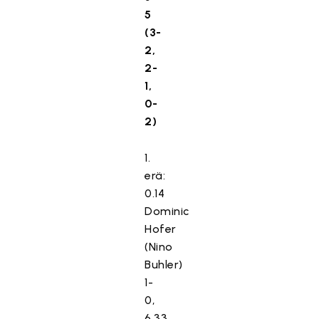
5
(3-
2,
2-
1,
0-
2)
1.
erä:
0.14
Dominic
Hofer
(Nino
Buhler)
1-
0,
6.33