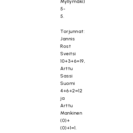
Myllymäki)
5-
5.
Torjunnat:
Jannis
Rost
Sveitsi
10+3+6=19,
Arttu
Sassi
Suomi
4+6+2=12
ja
Arttu
Mankinen
(0)+
(0)+1=1.