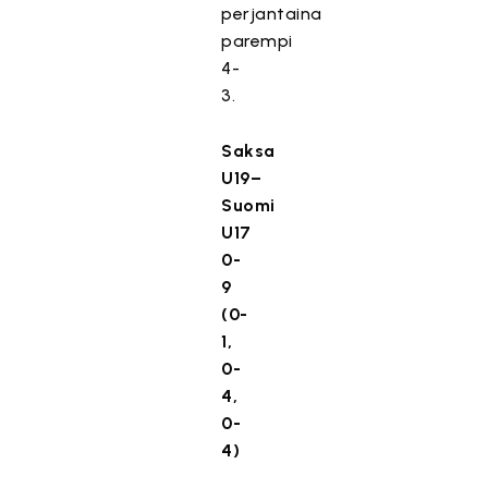
perjantaina
parempi
4-
3.
Saksa
U19–
Suomi
U17
0-
9
(0-
1,
0-
4,
0-
4)