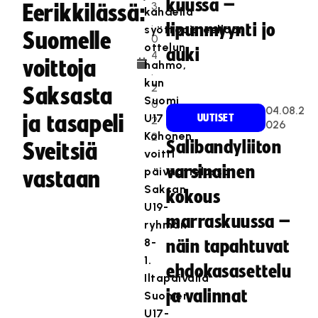
kuussa –
3
Eerikkilässä:
kahdella
.
lipunmyynti jo
syöttöpisteellään
Suomelle
0
ottelun
auki
4
voittoja
hahmo,
.
kun
2
Saksasta
Suomi
0
04.08.2
ja tasapeli
U17
UUTISET
2
026
Kohonen
2
Salibandyliiton
Sveitsiä
voitti
varsinainen
päiväottelussa
vastaan
Saksan
kokous
U19-
marraskuussa –
ryhmän
8-
näin tapahtuvat
1.
ehdokasasettelu
Iltapäivällä
ja valinnat
Suomen
U17-