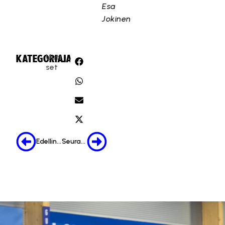
Esa
Jokinen
Uuti
KATEGORIA:
JAA:
set
Edellinen
Seuraava