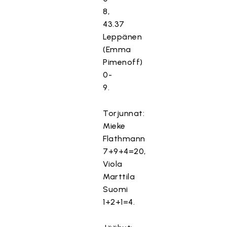
8,
43.37
Leppänen
(Emma
Pimenoff)
0-
9.
Torjunnat:
Mieke
Flathmann
7+9+4=20,
Viola
Marttila
Suomi
1+2+1=4.