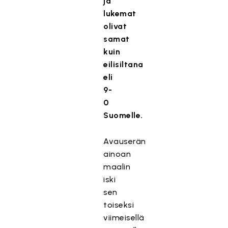
ja
lukemat
olivat
samat
kuin
eilisiltana
eli
9-
0
Suomelle.
Avauserän
ainoan
maalin
iski
sen
toiseksi
viimeisellä