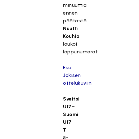
minuuttia
ennen
päätöstä
Nuutti
Kouhia
laukoi
loppunumerot.
Esa
Jokisen
ottelukuviin
Sveitsi
U17–
Suomi
U17
T
5-