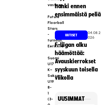
vastaan.
hanki ennen
ensimmäistä peliä
Future
Floorball
Stars
04.08.2
-
UUTISET
026
turnaus,
F-liigan alku
Eerikkilä
häämöttää:
Suomi
Avauskierrokset
U17
syyskuun toisella
K–
Saksa
viikolla
U19
8-
1
UUSIMMAT
(3-
0,