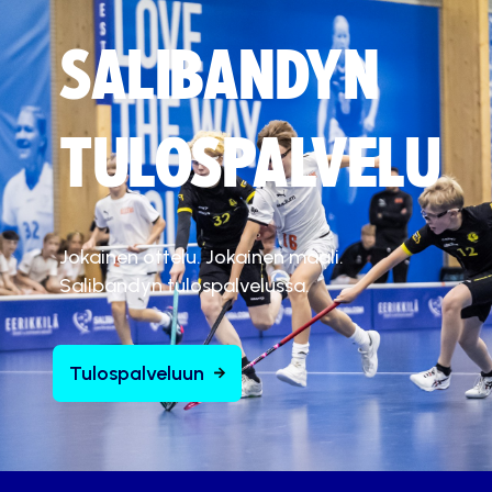
SALIBANDYN
TULOSPALVELU
Jokainen ottelu. Jokainen maali.
Salibandyn tulospalvelussa.
Tulospalveluun