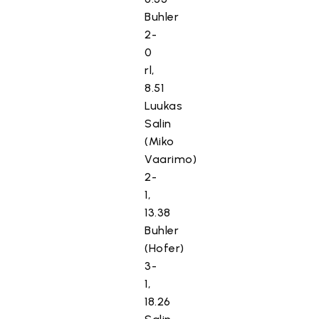
Buhler
2-
0
rl,
8.51
Luukas
Salin
(Miko
Vaarimo)
2-
1,
13.38
Buhler
(Hofer)
3-
1,
18.26