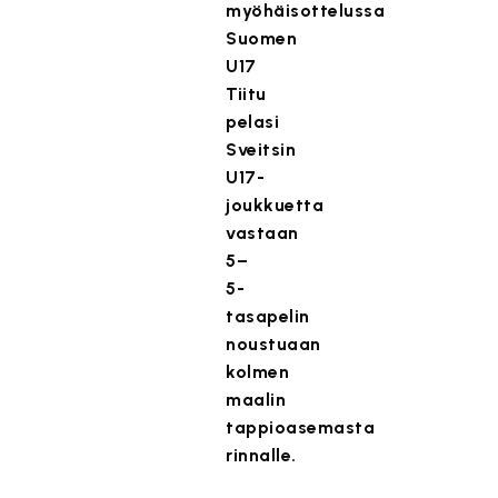
myöhäisottelussa
Suomen
U17
Tiitu
pelasi
Sveitsin
U17-
joukkuetta
vastaan
5–
5-
tasapelin
noustuaan
kolmen
maalin
tappioasemasta
rinnalle.