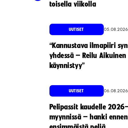
toisella viikolla
05.08.2026
UUTISET
“Kannustava ilmapiiri sy
yhdessä – Reilu Aikuinen 
käynnistyy”
06.08.2026
UUTISET
Pelipassit kaudelle 2026
myynnissä – hanki ennen
ensimmäistä peliä