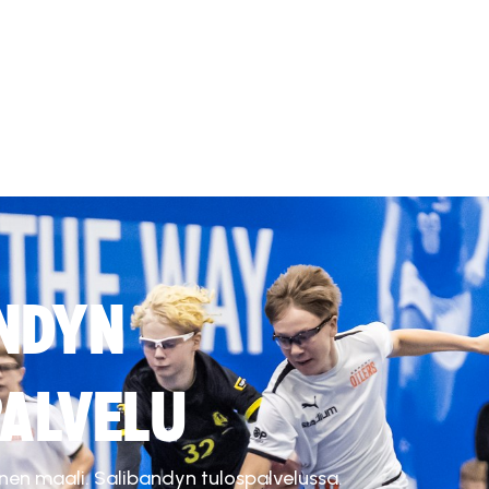
NDYN
ALVELU
inen maali. Salibandyn tulospalvelussa.