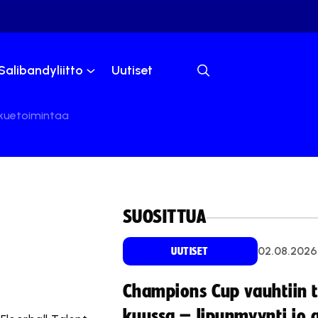
Salibandyliitto
Uutiset
ukkuetoimintaa
SUOSITTUA
02.08.2026
UUTISET
Champions Cup vauhtiin 
kuussa – lipunmyynti jo 