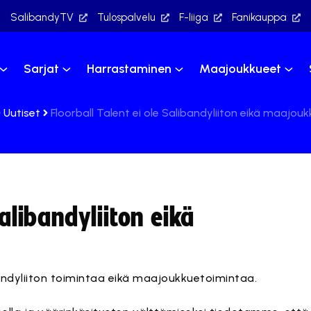
SalibandyTV
Tulospalvelu
F-liiga
Fanikauppa
Sarjat
Harrastaminen
Maajoukkueet
Uutiset
Floorball Talent ei ole Salibandyliiton eikä maajo
Salibandyliiton eikä
bandyliiton toimintaa eikä maajoukkuetoimintaa.