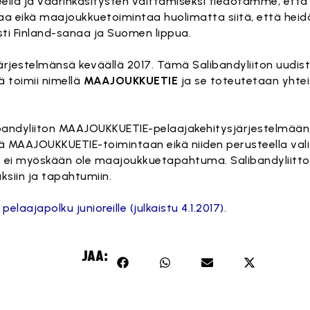
a ja väärinkäsitysten välttämiseksi tiedotamme, että F
ntaa eikä maajoukkuetoimintaa huolimatta siitä, että heid
ti Finland-sanaa ja Suomen lippua.
sjärjestelmänsä keväällä 2017. Tämä Salibandyliiton uudis
ä toimii nimellä
MAAJOUKKUETIE
ja se toteutetaan yhtei
alibandyliiton MAAJOUKKUETIE-pelaajakehitysjärjestelmään
ylänä MAAJOUKKUETIE-toimintaan eikä niiden perusteella vali
t ei myöskään ole maajoukkuetapahtuma. Salibandyliitto
uksiin ja tapahtumiin.
laajapolku junioreille (julkaistu 4.1.2017).
JAA: