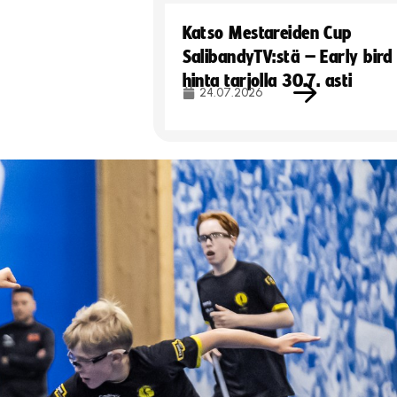
Katso Mestareiden Cup
SalibandyTV:stä – Early bird
hinta tarjolla 30.7. asti
24.07.2026