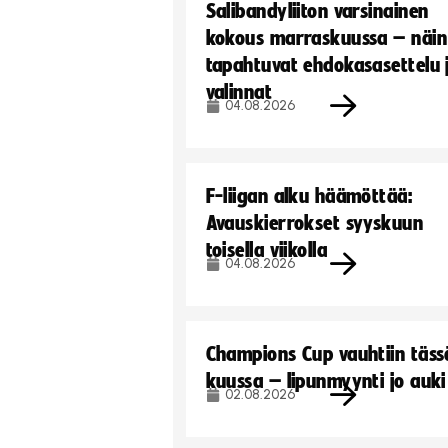
Salibandyliiton varsinainen
kokous marraskuussa – näin
tapahtuvat ehdokasasettelu 
valinnat
04.08.2026
F-liigan alku häämöttää:
Avauskierrokset syyskuun
toisella viikolla
04.08.2026
Champions Cup vauhtiin täss
kuussa – lipunmyynti jo auki
02.08.2026