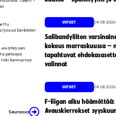
loorball Talent -
än
04.08.2026
UUTISET
tettu
styössä Eerikkilän
Salibandyliiton varsinain
kokous marraskuussa – 
, eivätkä sen
ta pelaajia
tapahtuvat ehdokasasette
 toki kannustaa
valinnat
04.08.2026
UUTISET
F-liigan alku häämöttää:
Avauskierrokset syyskuu
Seuraava