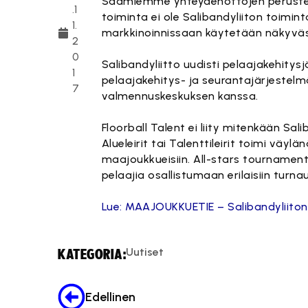
Saamiemme yhteydenottojen perusteell
.1
toiminta ei ole Salibandyliiton toimi
1.
markkinoinnissaan käytetään näkyväs
2
0
Salibandyliitto uudisti pelaajakehity
1
pelaajakehitys- ja seurantajärjestelm
7
valmennuskeskuksen kanssa.
Floorball Talent ei liity mitenkään S
Alueleirit tai Talenttileirit toimi vä
maajoukkueisiin. All-stars tournamen
pelaajia osallistumaan erilaisiin turna
Lue: MAAJOUKKUETIE – Salibandyliiton pe
Uutiset
KATEGORIA:
Edellinen