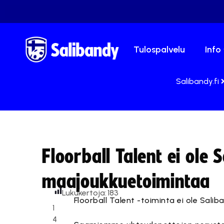
Tulospalvelu
Info
Salibandy.fi
Floorball Talent ei ole 
maajoukkuetoimintaa
Lukukertoja:
183
Floorball Talent -toiminta ei ole Sali
1
4