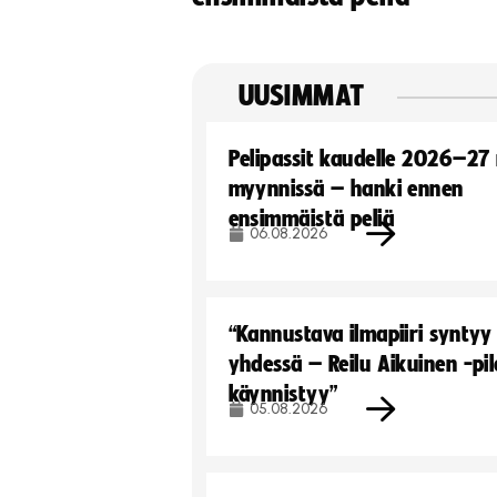
UUSIMMAT
Pelipassit kaudelle 2026–27
myynnissä – hanki ennen
ensimmäistä peliä
06.08.2026
“Kannustava ilmapiiri syntyy
yhdessä – Reilu Aikuinen -pil
käynnistyy”
05.08.2026