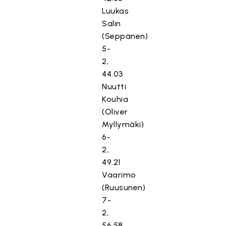
Luukas
Salin
(Seppänen)
5-
2,
44.03
Nuutti
Kouhia
(Oliver
Myllymäki)
6-
2,
49.21
Vaarimo
(Ruusunen)
7-
2,
56.58