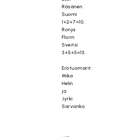
Räsänen
Suomi
1+2+7=10,
Ronja
Florin
Sveitsi
3+5+5=13.
Erotuomarit:
Mika
Helin
ja
Jyrki
Sarvanko.