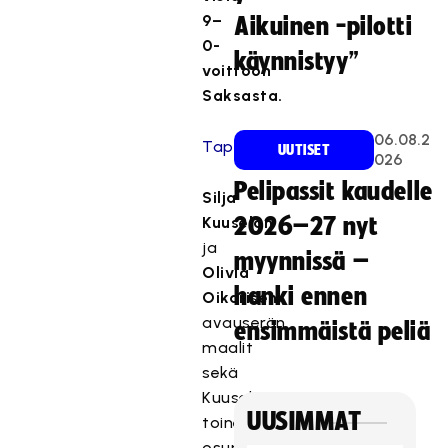
9–
Aikuinen -pilotti
0-
käynnistyy”
voittoon
Saksasta.
06.08.2
Tapahtumasivulle
UUTISET
026
Pelipassit kaudelle
Silja
Kuuselan
2026–27 nyt
ja
myynnissä –
Olivia
hanki ennen
Oikarisen
avauserän
ensimmäistä peliä
maalit
sekä
Kuuselan
UUSIMMAT
toinen
osuma