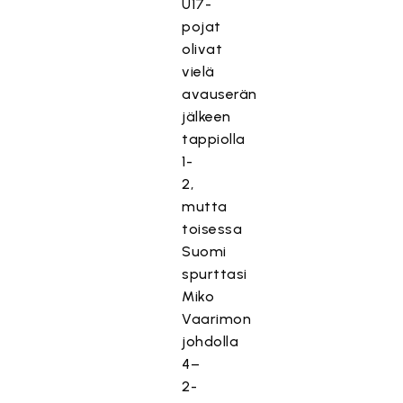
U17-
pojat
olivat
vielä
avauserän
jälkeen
tappiolla
1-
2,
mutta
toisessa
Suomi
spurttasi
Miko
Vaarimon
johdolla
4–
2-