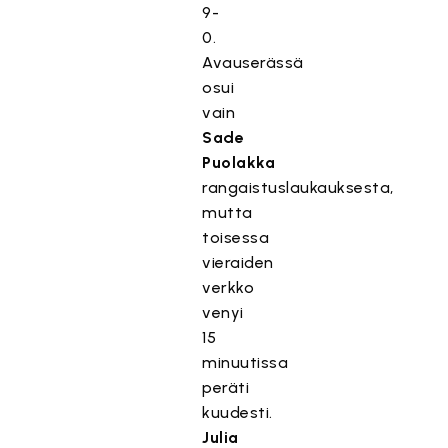
9-
0.
Avauserässä
osui
vain
Sade
Puolakka
rangaistuslaukauksesta,
mutta
toisessa
vieraiden
verkko
venyi
15
minuutissa
peräti
kuudesti.
Julia