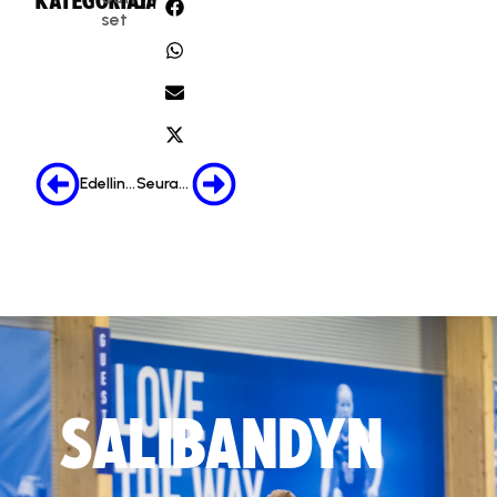
KATEGORIA:
JAA:
set
Edellinen
Seuraava
SALIBANDYN