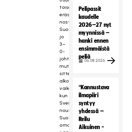
toisessa
Pelipassit
erässä
kaudelle
nostivat
2026–27 nyt
Suomen
myynnissä –
jo
hanki ennen
3–
ensimmäistä
0-
peliä
johtoon,
06.08.2026
mutta
sitten
alkoivat
“Kannustava
vaikeudet,
ilmapiiri
kun
syntyy
Sveitsi
nousi
yhdessä –
Suomen
Reilu
oman
Aikuinen -