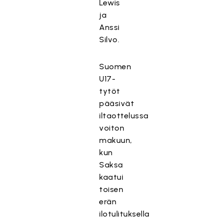
Lewis
ja
Anssi
Silvo.
Suomen
U17-
tytöt
pääsivät
iltaottelussa
voiton
makuun,
kun
Saksa
kaatui
toisen
erän
ilotulituksella