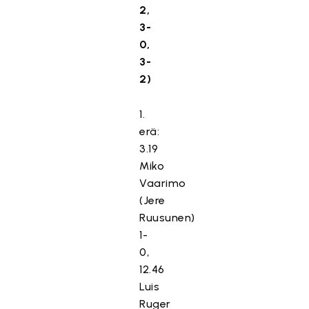
2,
3-
0,
3-
2)
1.
erä:
3.19
Miko
Vaarimo
(Jere
Ruusunen)
1-
0,
12.46
Luis
Ruger