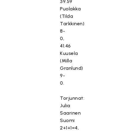
39.59
Puolakka
(Tilda
Tarkkinen)
8-
0,
41.46
Kuusela
(Milla
Granlund)
9-
0.
Torjunnat:
Julia
Saarinen
Suomi
2+1+1=4,