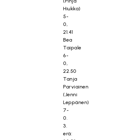
(Pinja
Hiukka)
5-
0,
21.41
Bea
Taipale
6-
0,
22.50
Tanja
Parviainen
(Jenni
Leppänen)
7-
0.
3.
erä: