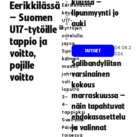
kuussa –
2
Eerikkilässä
Eerikkilässä
.
lipunmyynti jo
käyntiin
– Suomen
0
U17-
auki
4
U17-tytöille
tyttöjen
.
ottelulla,
2
tappio ja
jossa
0
04.08.2
voitto,
Suomen
UUTISET
2
026
kolmen
2
Salibandyliiton
pojille
maalin
varsinainen
johto
voitto
suli
kokous
lopulta
marraskuussa –
3–
4-
näin tapahtuvat
tappioksi
ehdokasasettelu
Sveitsille.
ja valinnat
Päivän
toisessa