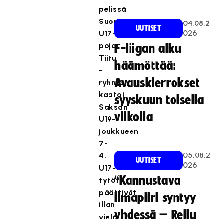
pelissä
Suomen
04.08.2
UUTISET
026
U17-
pojat
F-liigan alku
Tiitu
häämöttää:
-
Avauskierrokset
ryhmä
kaatoi
syyskuun toisella
Saksan
viikolla
U19-
joukkueen
7-
05.08.2
4.
UUTISET
026
U17-
“Kannustava
tytöt
päättivät
ilmapiiri syntyy
illan
yhdessä – Reilu
vielä