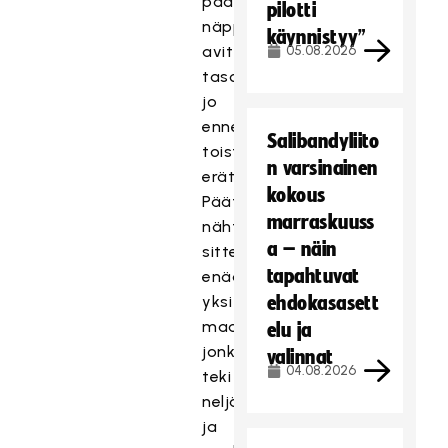
pään
pilotti
näppäilyvirheiden
käynnistyy”
avittamana
05.08.2026
tasoihin
jo
ennen
Salibandyliito
toista
n varsinainen
erätaukoa.
kokous
Päätösjaksolla
marraskuuss
nähtiin
a – näin
sitten
tapahtuvat
enää
yksi
ehdokasasett
maali,
elu ja
jonka
valinnat
04.08.2026
teki
neljä
ja