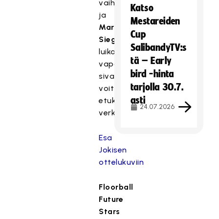
vaihtamisessa,
Katso
ja
Mestareiden
Marla
Cup
Siegenthaler
SalibandyTV:s
luikahti
tä – Early
vapaaksi
bird -hinta
sivaltamaan
tarjolla 30.7.
voittomaalin
asti
etukulmasta
24.07.2026
verkkoon.
Esa
Jokisen
ottelukuviin
Floorball
Future
Stars