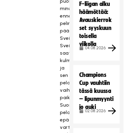
puoli
F-liigan alku
minuuttia
häämöttää:
ennen
Avauskierrok
pelin
set syyskuun
päätöstä
toisella
Sveitsi.
viikolla
Sveitsin
04.08.2026
saatua
kulmavapaalyönnin
ja
Champions
sen
Cup vauhtiin
pelaajien
vaihtaessa
tässä kuussa
paikkoja
– lipunmyynti
Suomen
jo auki
02.08.2026
pelaajat
epäonnistuivat
vartioitavien