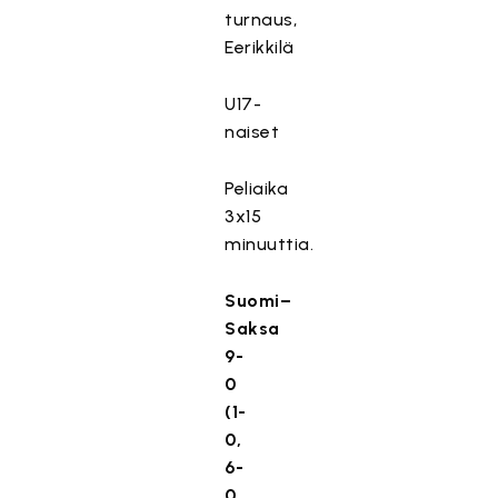
turnaus,
Eerikkilä
U17-
naiset
Peliaika
3x15
minuuttia.
Suomi–
Saksa
9-
0
(1-
0,
6-
0,