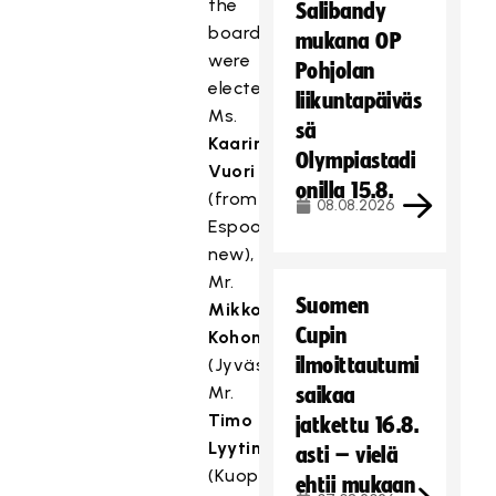
the
Salibandy
board
mukana OP
were
Pohjolan
elected
liikuntapäiväs
Ms.
sä
Kaarina
Olympiastadi
Vuori
onilla 15.8.
(from
08.08.2026
Espoo,
new),
Mr.
Suomen
Mikko
Cupin
Kohonen
ilmoittautumi
(Jyväskylä),
Mr.
saikaa
Timo
jatkettu 16.8.
Lyytinen
asti – vielä
(Kuopio),
ehtii mukaan