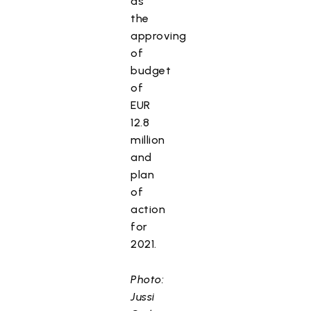
as
the
approving
of
budget
of
EUR
12.8
million
and
plan
of
action
for
2021.
Photo:
Jussi