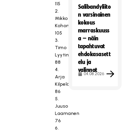
115
Salibandyliito
2.
n varsinainen
Mikko
kokous
Kohonen
marraskuuss
105
a – näin
3.
tapahtuvat
Timo
ehdokasasett
Lyytinen
elu ja
88
4.
valinnat
04.08.2026
Arja
Kilpeläinen
86
5.
Juuso
Laamanen
76
6.