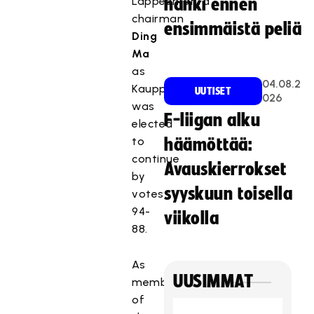
Lappeenranta
hanki ennen
chairman
ensimmäistä peliä
Ding
Ma
as
04.08.2
Kauppinen
UUTISET
026
was
F-liigan alku
elected
to
häämöttää:
continue
Avauskierrokset
by
syyskuun toisella
votes
94-
viikolla
88.
As
UUSIMMAT
members
of