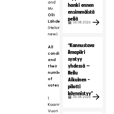
and
hanki ennen
Mr.
ensimmäistä
Olli
peliä
Lähdesmäki
06.08.2026
(Helsinki,
new).
“Kannustava
All
ilmapiiri
candidates
syntyy
and
yhdessä –
their
number
Reilu
of
Aikuinen -
votes:
pilotti
käynnistyy”
05.08.2026
1.
Kaarina
Vuori