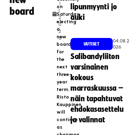
.1
lipunmyynti jo
on
board
1.
Saturday,
auki
2
electing
0
a
2
new
0
04.08.2
board
UUTISET
026
for
Salibandyliiton
the
varsinainen
next
three-
kokous
year
marraskuussa –
term.
Risto
näin tapahtuvat
Kauppinen
ehdokasasettelu
will
ja valinnat
continue
as
chairman