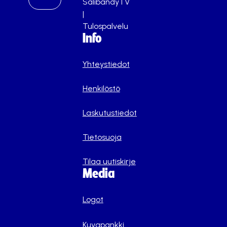
SalibandyTV
|
Tulospalvelu
Info
Yhteystiedot
Henkilöstö
Laskutustiedot
Tietosuoja
Tilaa uutiskirje
Media
Logot
Kuvapankki