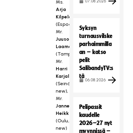
07.08.2026
Ms.
Arja
Kilpeläinen
(Espoo),
Syksyn
Mr.
turnausvilske
Juuso
parhaimmilla
Laamanen
an – katso
(Tampere),
pelit
Mr.
SalibandyTV:s
Harri
tä
Karjala
06.08.2026
(Seinäjoki,
new),
Mr.
Janne
Pelipassit
Heikkinen
kaudelle
(Oulu,
2026–27 nyt
new)
myynnissä –