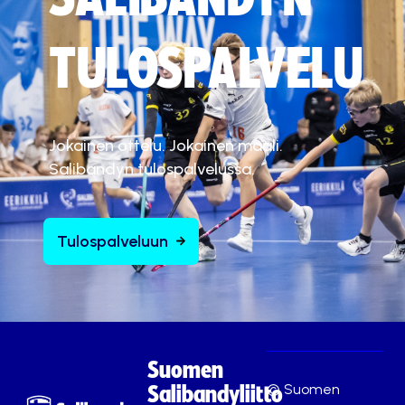
TULOSPALVELU
Jokainen ottelu. Jokainen maali.
Salibandyn tulospalvelussa.
Tulospalveluun
Suomen
© Suomen
Salibandyliitto