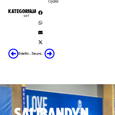
Ojala
Uuti
KATEGORIA:
JAA:
set
Edellinen
Seuraava
SALIBANDYN