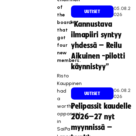
of
05.08.2
UUTISET
026
the
board
“Kannustava
that
ilmapiiri syntyy
got
yhdessä – Reilu
four
new
Aikuinen -pilotti
members.
käynnistyy”
Risto
Kauppinen
06.08.2
had
UUTISET
026
a
Pelipassit kaudelle
worthy
opponent
2026–27 nyt
in
myynnissä –
SaiPa