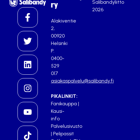
Salibandyliitto
ry
2026
Alakiventie
2,
00920
Helsinki
P.
0400-
529
017
asiakaspalvelu@salibandy.fi
PIKALINKIT:
Fanikauppa
|
Kausi-
info
Palvelusivusto
|
Pelipassit