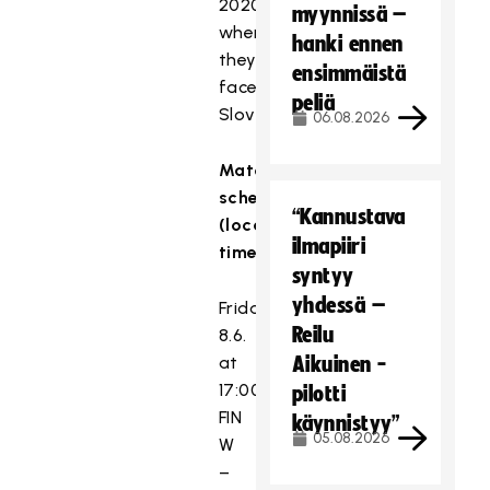
2020
myynnissä –
when
hanki ennen
they
ensimmäistä
faced
peliä
Slovakia.
06.08.2026
Match
schedule
“Kannustava
(local
ilmapiiri
time):
syntyy
yhdessä –
Friday
Reilu
8.6.
at
Aikuinen -
17:00
pilotti
FIN
käynnistyy”
05.08.2026
W
–