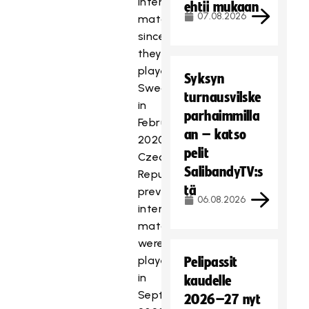
international
ehtii mukaan
07.08.2026
matches
since
they
played
Syksyn
Sweden
turnausvilske
in
parhaimmilla
February
an – katso
2020.
pelit
Czech
SalibandyTV:s
Republic’s
tä
previous
06.08.2026
international
matches
were
played
Pelipassit
in
kaudelle
September
2026–27 nyt