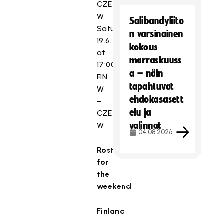
CZE
W
Salibandyliito
Saturday
n varsinainen
19.6.
kokous
at
marraskuuss
17:00
a – näin
FIN
tapahtuvat
W
ehdokasasett
–
elu ja
CZE
valinnat
W
04.08.2026
Rosters
for
the
weekend
Finland