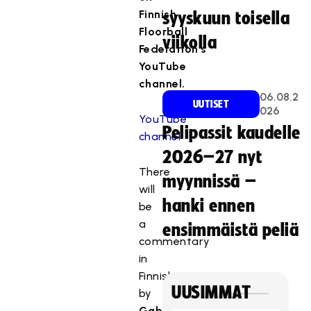
Finnish
syyskuun toisella
Floorball
viikolla
Federation's
YouTube
channel.
06.08.2
UUTISET
026
YouTube
Pelipassit kaudelle
channel
2026–27 nyt
There
myynnissä –
will
hanki ennen
be
a
ensimmäistä peliä
commentary
in
Finnish
UUSIMMAT
by
Gabriel