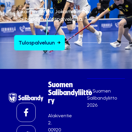
ä
Jokainen ottelu. Jokainen maali.
.
Salibandyn tulospalvelussa.
Hyväksy markkinointievästeet
Tulospalveluun
Suomen
© Suomen
Salibandyliitto
Salibandyliitto
ry
2026
Alakiventie
2,
00920