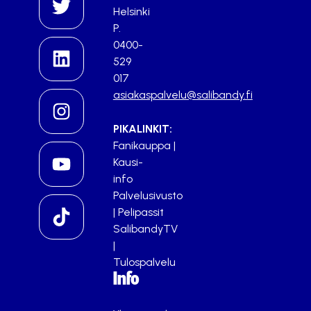
Helsinki
P.
0400-
529
017
asiakaspalvelu@salibandy.fi
PIKALINKIT:
Fanikauppa
|
Kausi-
info
Palvelusivusto
|
Pelipassit
SalibandyTV
|
Tulospalvelu
Info