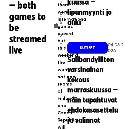
kuussa –
7
– both
there
.
lipunmyynti jo
were
games to
0
international
auki
6
be
games
.
played
2
streamed
but
0
04.08.2
live
this
UUTISET
2
026
weekend
1
Salibandyliiton
the
varsinainen
women's
national
kokous
teams
marraskuussa –
of
Finland
näin tapahtuvat
and
ehdokasasettelu
Czech
ja valinnat
Republic
will