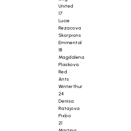
United
17
Lucie
Rezacova
Skorpions
T
Emmental
ä
18
m
Magdalena
ä
Plaskova
s
Red
i
Ants
s
Winterthur
ä
24
l
Denisa
t
Ratajova
ö
Pixbo
o
n
21
e
Martina