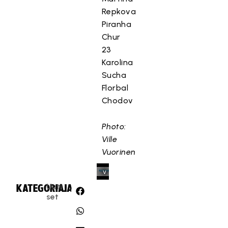
s
Repkova
t
Piranha
e
Chur
t
23
t
Karolina
y
Sucha
,
Florbal
k
Chodov
o
s
k
Photo:
a
Ville
s
Vuorinen
e
v
a
Uuti
KATEGORIA:
JAA:
a
set
t
ii