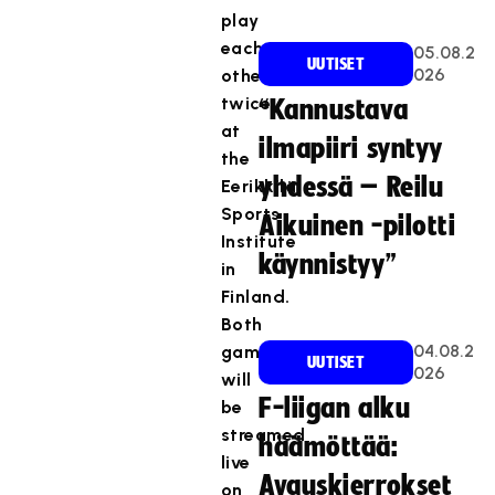
play
each
05.08.2
UUTISET
026
other
twice
“Kannustava
at
ilmapiiri syntyy
the
yhdessä – Reilu
Eerikkilä
Sports
Aikuinen -pilotti
Institute
käynnistyy”
in
Finland.
Both
04.08.2
games
UUTISET
026
will
F-liigan alku
be
streamed
häämöttää:
live
Avauskierrokset
on