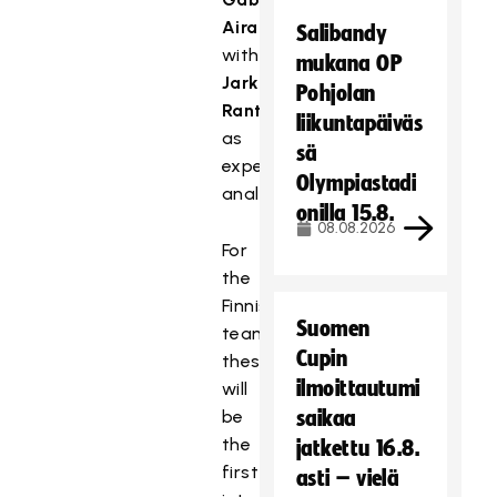
Airaksinen
Salibandy
with
mukana OP
Jarkko
Pohjolan
Rantala
liikuntapäiväs
as
sä
expert
Olympiastadi
analyst.
onilla 15.8.
08.08.2026
For
the
Finnish
Suomen
team,
Cupin
these
ilmoittautumi
will
be
saikaa
the
jatkettu 16.8.
first
asti – vielä