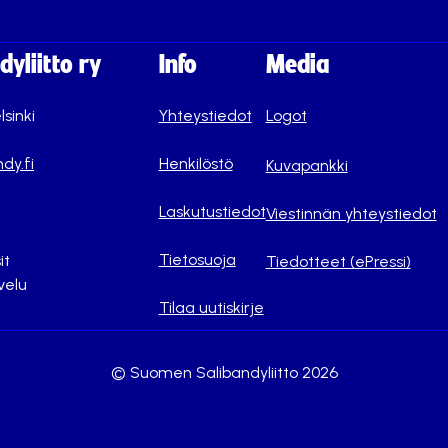
yliitto ry
Info
Media
lsinki
Yhteystiedot
Logot
dy.fi
Henkilöstö
Kuvapankki
Laskutustiedot
Viestinnän yhteystiedot
Tietosuoja
it
Tiedotteet (ePressi)
velu
Tilaa uutiskirje
© Suomen Salibandyliitto 2026