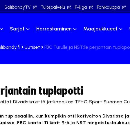
SalibandyTV
Tulospalvelu
F-liiga
Fanikauppa
Sarjat
Harrastaminen
Maajoukkueet
libandy.fi
Uutiset
FBC Turulle ja NST:lle perjantain tuplapo
erjantain tuplapotti
voitot Divarissa että jatkopaikan TEHO Sport Suomen Cu
 tuplasaaliin, kun kumpikin otti kotivoiton Divarissa j
issa. FBC kaatoi Tiikerit 9-6 ja NST rangaistuslaukauk