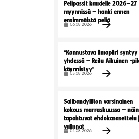
Pelipassit kaudelle 2026–27
myynnissä – hanki ennen
ensimmäistä peliä
06.08.2026
“Kannustava ilmapiiri syntyy
yhdessä – Reilu Aikuinen -pil
käynnistyy”
05.08.2026
Salibandyliiton varsinainen
kokous marraskuussa – näin
tapahtuvat ehdokasasettelu 
valinnat
04.08.2026