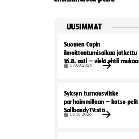
UUSIMMAT
Suomen Cupin
ilmoittautumisaikaa jatkettu
16.8. asti – vielä ehtii muka
07.08.2026
Syksyn turnausvilske
parhaimmillaan – katso pelit
SalibandyTV:stä
06.08.2026