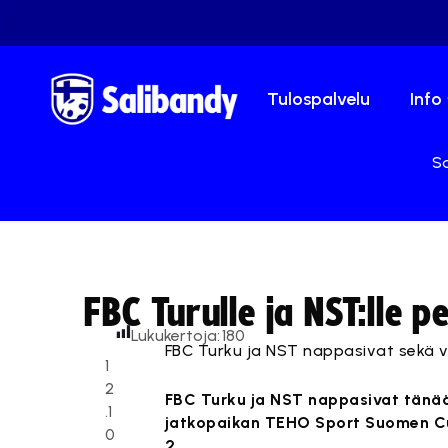
Tulospalvelu
Info
Sa
FBC Turulle ja NST:lle p
Lukukertoja:
180
FBC Turku ja NST nappasivat sekä 
1
2
FBC Turku ja NST nappasivat tänään
.1
jatkopaikan TEHO Sport Suomen Cup
0
2.