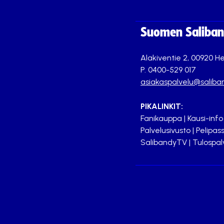
Suomen Saliband
Alakiventie 2, 00920 He
P. 0400-529 017
asiakaspalvelu@saliban
PIKALINKIT:
Fanikauppa
|
Kausi-info
Palvelusivusto
|
Pelipass
SalibandyTV
|
Tulospal