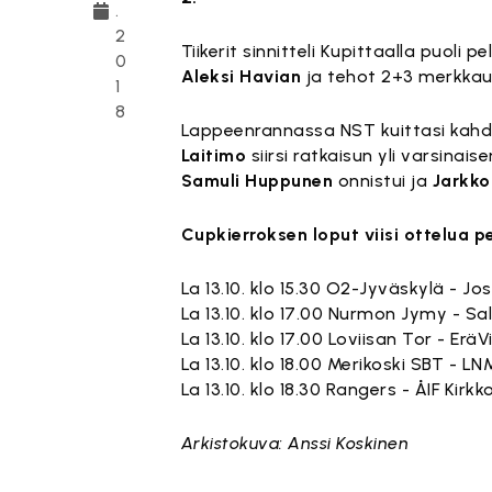
.
2
Tiikerit sinnitteli Kupittaalla puoli 
0
Aleksi Havian
ja tehot 2+3 merkka
1
8
Lappeenrannassa NST kuittasi kahdes
Laitimo
siirsi ratkaisun yli varsina
Samuli Huppunen
onnistui ja
Jarkk
Cupkierroksen loput viisi ottelua p
La 13.10. klo 15.30 O2-Jyväskylä - J
La 13.10. klo 17.00 Nurmon Jymy - Sa
La 13.10. klo 17.00 Loviisan Tor - EräV
La 13.10. klo 18.00 Merikoski SBT - L
La 13.10. klo 18.30 Rangers - ÅIF K
Arkistokuva: Anssi Koskinen