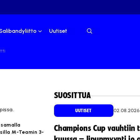
Salibandyliitto
Uutiset
tti
SUOSITTUA
pissa.
02.08.2026
UUTISET
a samalla
Champions Cup vauhtiin 
silla M-Teamin 3-
kuussa – lipunmyynti jo 