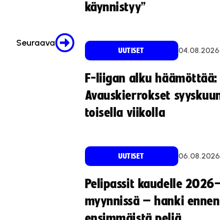
käynnistyy”
Seuraava
04.08.2026
UUTISET
F-liigan alku häämöttää:
Avauskierrokset syyskuu
toisella viikolla
06.08.2026
UUTISET
Pelipassit kaudelle 2026
myynnissä – hanki ennen
ensimmäistä peliä