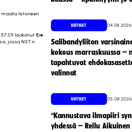
jä maalia latoneen
04.08.2026
UUTISET
a 57.09 laukonut
Ere
Salibandyliiton varsinain
ssa, jossa NST:n
kokous marraskuussa – 
tapahtuvat ehdokasasette
valinnat
05.08.2026
UUTISET
“Kannustava ilmapiiri sy
yhdessä – Reilu Aikuinen 