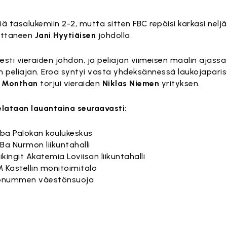
peliä tasalukemiin 2-2, mutta sitten FBC repäisi karkasi nel
uttaneen
Jani Hyytiäisen
johdolla.
ti vieraiden johdon, ja peliajan viimeisen maalin ajass
isen peliajan. Eroa syntyi vasta yhdeksännessä laukojapari
o Monthan
torjui vieraiden
Niklas Niemen
yrityksen.
elataan lauantaina seuraavasti:
osba Palokan koulukeskus
lBa Nurmon liikuntahalli
iikingit Akatemia Loviisan liikuntahalli
NM Kastellin monitoimitalo
irkkonummen väestönsuoja