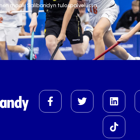
inen maali. Salibandyn tulospalvelussa.