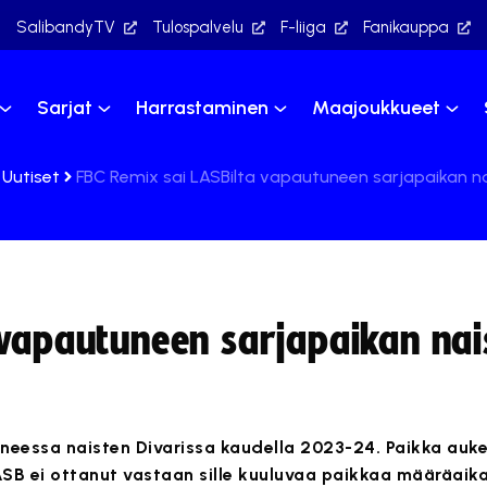
SalibandyTV
Tulospalvelu
F-liiga
Fanikauppa
Sarjat
Harrastaminen
Maajoukkueet
Uutiset
FBC Remix sai LASBilta vapautuneen sarjapaikan na
 vapautuneen sarjapaikan nai
essa naisten Divarissa kaudella 2023-24. Paikka aukesi
ASB ei ottanut vastaan sille kuuluvaa paikkaa määräai