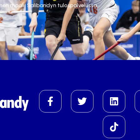
inen maali. Salibandyn tulospalvelussa.