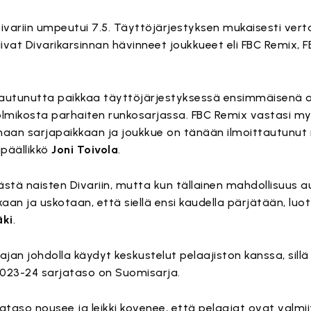
ivariin umpeutui 7.5. Täyttöjärjestyksen mukaisesti vert
ivat Divarikarsinnan hävinneet joukkueet eli FBC Remix, F
apautunutta paikkaa täyttöjärjestyksessä ensimmäisenä o
i kolmikosta parhaiten runkosarjassa. FBC Remix vastasi m
oamaan sarjapaikkaan ja joukkue on tänään ilmoittautunu
apäällikkö
Joni Toivola
.
ästä naisten Divariin, mutta kun tällainen mahdollisuus au
kaan ja uskotaan, että siellä ensi kaudella pärjätään, lu
äki
.
an johdolla käydyt keskustelut pelaajiston kanssa, sillä
2023-24 sarjataso on Suomisarja.
rjataso nousee ja leikki kovenee, että pelaajat ovat valm