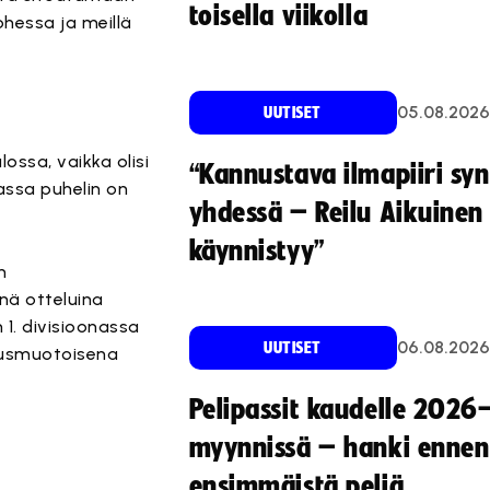
toisella viikolla
hessa ja meillä
05.08.2026
UUTISET
ossa, vaikka olisi
“Kannustava ilmapiiri sy
assa puhelin on
yhdessä – Reilu Aikuinen 
käynnistyy”
n
inä otteluina
 1. divisioonassa
06.08.2026
UUTISET
nausmuotoisena
Pelipassit kaudelle 2026
myynnissä – hanki ennen
ensimmäistä peliä