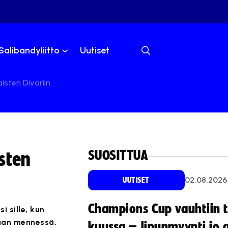
Salibandyliitto
Uutiset
isten Divariin
SUOSITTUA
sten
02.08.2026
UUTISET
Champions Cup vauhtiin 
 sille, kun
kaan mennessä.
kuussa – lipunmyynti jo 