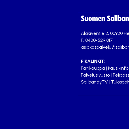
Suomen Saliband
Alakiventie 2, 00920 He
P. 0400-529 017
asiakaspalvelu@saliban
PIKALINKIT:
Fanikauppa
|
Kausi-info
Palvelusivusto
|
Pelipass
SalibandyTV
|
Tulospal