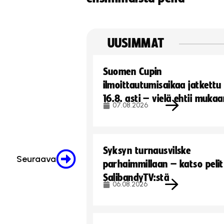
UUSIMMAT
Suomen Cupin
ilmoittautumisaikaa jatkettu
16.8. asti – vielä ehtii muka
07.08.2026
Syksyn turnausvilske
Seuraava
parhaimmillaan – katso pelit
SalibandyTV:stä
06.08.2026