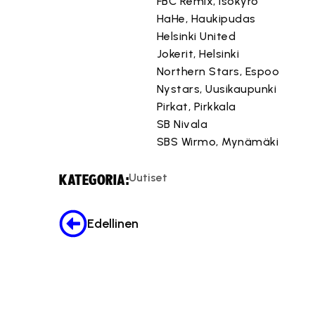
FBC Remix, Isokyrö
HaHe, Haukipudas
Helsinki United
Jokerit, Helsinki
Northern Stars, Espoo
Nystars, Uusikaupunki
Pirkat, Pirkkala
SB Nivala
SBS Wirmo, Mynämäki
Uutiset
KATEGORIA:
Edellinen