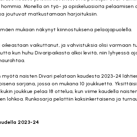
ommia. Monella on työ- ja opiskeluasioita pelaamisen o
ka joutuvat matkustamaan harjoituksiin.
timäen mukaan näkynyt kiinnostuksena pelaajapuolella.
ei oikeastaan vaikuttanut, ja vahvistuksia olisi varmaan tul
tta kun huhu Divaripaikasta alkoi levitä, niin lyhyessä aj
naurahtaa.
 myötä naisten Divari pelataan kaudesta 2023-24 lähtie
koisena sarjana, jossa on mukana 10 joukkuetta. Yksittäis
ukin joukkue pelaa 18 ottelua, kun viime kaudella naisten
n lohkoa. Runkosarja pelattiin kaksinkertaisena ja tur
kaudella 2023-24