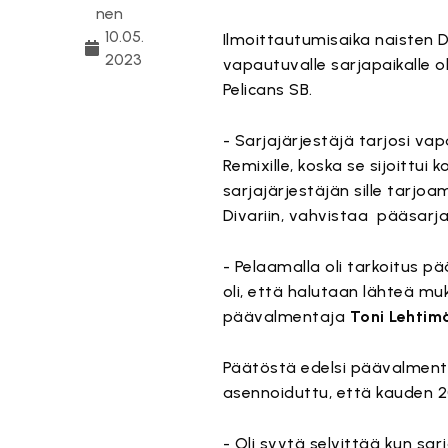
nen
10.05.
Ilmoittautumisaika naisten D
2023
vapautuvalle sarjapaikalle ol
Pelicans SB.
- Sarjajärjestäjä tarjosi v
Remixille, koska se sijoittu
sarjajärjestäjän sille tarj
Divariin, vahvistaa pääsarj
- Pelaamalla oli tarkoitus pä
oli, että halutaan lähteä mu
päävalmentaja
Toni Lehtim
Päätöstä edelsi päävalmentaj
asennoiduttu, että kauden 
- Oli syytä selvittää kun sa