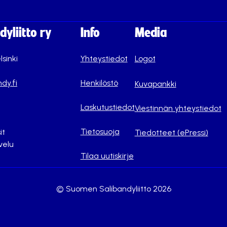
yliitto ry
Info
Media
lsinki
Yhteystiedot
Logot
dy.fi
Henkilöstö
Kuvapankki
Laskutustiedot
Viestinnän yhteystiedot
Tietosuoja
it
Tiedotteet (ePressi)
velu
Tilaa uutiskirje
© Suomen Salibandyliitto 2026