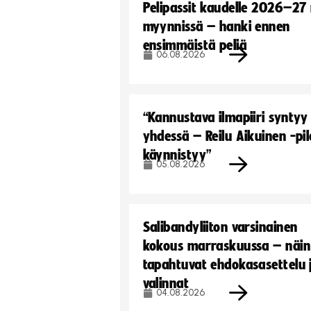
Pelipassit kaudelle 2026–27
myynnissä – hanki ennen
ensimmäistä peliä
06.08.2026
“Kannustava ilmapiiri syntyy
yhdessä – Reilu Aikuinen -pil
käynnistyy”
05.08.2026
Salibandyliiton varsinainen
kokous marraskuussa – näin
tapahtuvat ehdokasasettelu 
valinnat
04.08.2026