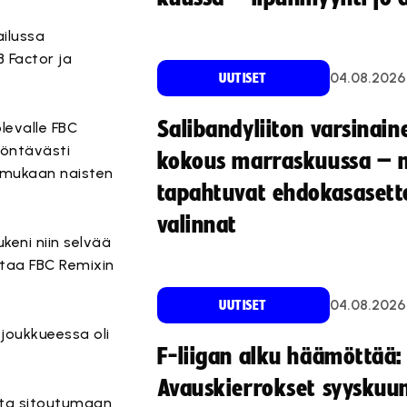
ailussa
B Factor ja
04.08.2026
UUTISET
Salibandyliiton varsinain
levalle FBC
yöntävästi
kokous marraskuussa – 
t mukaan naisten
tapahtuvat ehdokasasette
valinnat
keni niin selvää
ottaa FBC Remixin
04.08.2026
UUTISET
 joukkueessa oli
F-liigan alku häämöttää:
Avauskierrokset syyskuu
iita sitoutumaan