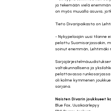
ja tekemään vielä enemmän h
on myös muualla asuvia, jot
Tieto Divaripaikasta on Leh
- Nykypelaajiin uusi tilanne 
pelattu Suomisarjassakin, mu
soinut enemmän, Lehtimäki 
Sarjajärjestelmäuudistuksen
valtakunnallisena ja yksiloh
pelattavassa runkosarjassa k
oli kolme kymmenen joukkuee
sarjana.
Naisten Divarin joukkueet 
Blue Fox, Uusikaarlepyy