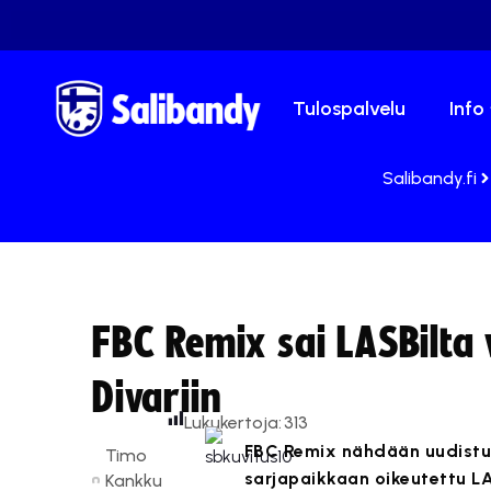
Tulospalvelu
Info
Salibandy.fi
FBC Remix sai LASBilta
Divariin
Lukukertoja:
313
FBC Remix nähdään uudistune
Timo
sarjapaikkaan oikeutettu L
Kankku