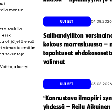
nut
ällä mentiin
04.08.2026
UUTISET
ta taululla
Salibandyliiton varsinain
Tessa
a oli jäljellä enää
kokous marraskuussa – 
tti viimeistelemään
tapahtuvat ehdokasasette
ää sekunteja.
valinnat
oittoja kertyi
05.08.2026
UUTISET
“Kannustava ilmapiiri sy
yhdessä – Reilu Aikuinen 