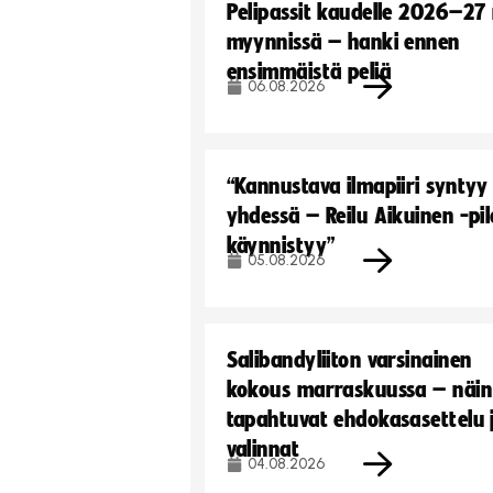
Pelipassit kaudelle 2026–27
myynnissä – hanki ennen
ensimmäistä peliä
06.08.2026
“Kannustava ilmapiiri syntyy
yhdessä – Reilu Aikuinen -pil
käynnistyy”
05.08.2026
Salibandyliiton varsinainen
kokous marraskuussa – näin
tapahtuvat ehdokasasettelu 
valinnat
04.08.2026