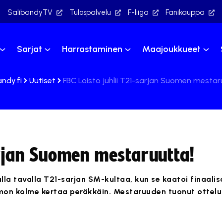
SalibandyTV
Tulospalvelu
F-liiga
Fanikauppa
Sarjat
Harrastaminen
Maajoukkueet
andy.fi
Uutiset
FBC Loisto juhlii T21-sarjan Suomen mestar
arjan Suomen mestaruutta!
lla tavalla T21-sarjan SM-kultaa, kun se kaatoi finaalis
mon kolme kertaa peräkkäin. Mestaruuden tuonut ottelu 