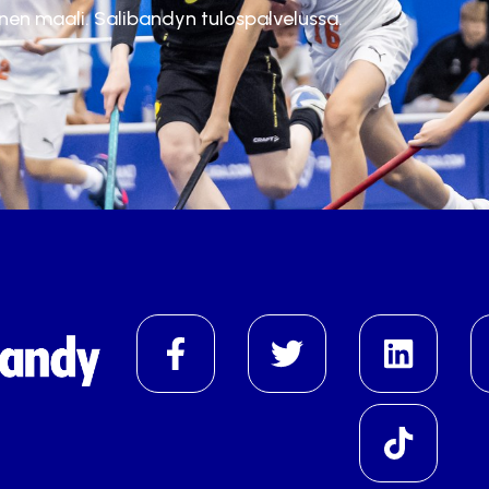
inen maali. Salibandyn tulospalvelussa.