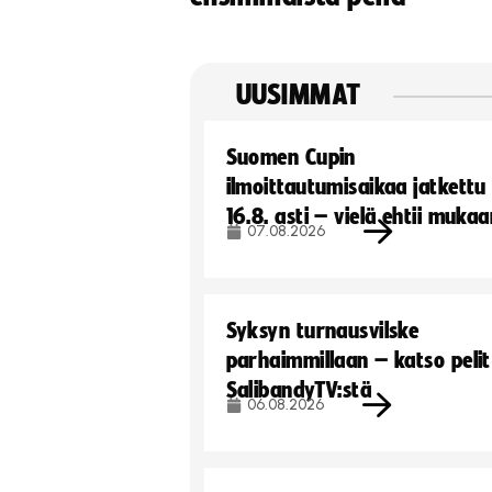
UUSIMMAT
Suomen Cupin
ilmoittautumisaikaa jatkettu
16.8. asti – vielä ehtii muka
07.08.2026
Syksyn turnausvilske
parhaimmillaan – katso pelit
SalibandyTV:stä
06.08.2026