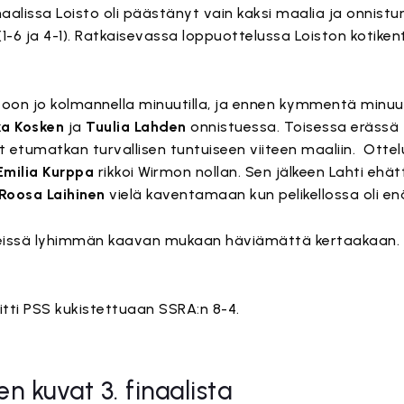
alissa Loisto oli päästänyt vain kaksi maalia ja onnistu
-6 ja 4-1). Ratkaisevassa loppuottelussa Loiston kotikent
toon jo kolmannella minuutilla, ja ennen kymmentä minuut
ka Kosken
ja
Tuulia Lahden
onnistuessa. Toisessa erässä
ät etumatkan turvallisen tuntuiseen viiteen maaliin. Ottelu
Emilia Kurppa
rikkoi Wirmon nollan. Sen jälkeen Lahti ehä
Roosa Laihinen
vielä kaventamaan kun pelikellossa oli en
leissä lyhimmän kaavan mukaan häviämättä kertaakaan. V
tti PSS kukistettuaan SSRA:n 8-4.
n kuvat 3. finaalista