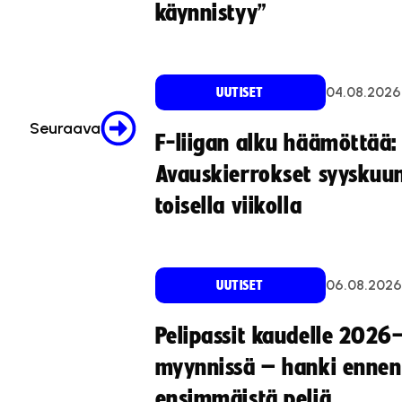
käynnistyy”
04.08.2026
UUTISET
Seuraava
F-liigan alku häämöttää:
Avauskierrokset syyskuu
toisella viikolla
06.08.2026
UUTISET
Pelipassit kaudelle 2026
myynnissä – hanki ennen
ensimmäistä peliä