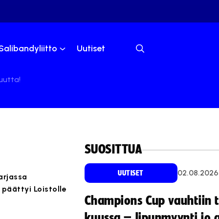
Salibandyliitto
Uutiset
uutta!
SUOSITTUA
02.08.2026
UUTISET
arjassa
päättyi Loistolle
Champions Cup vauhtiin 
kuussa – lipunmyynti jo 