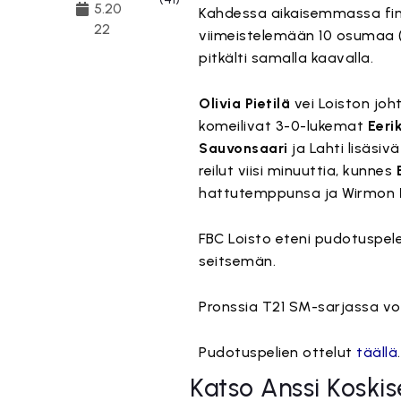
5.20
Kahdessa aikaisemmassa fina
22
viimeistelemään 10 osumaa (1
pitkälti samalla kaavalla.
Olivia Pietilä
vei Loiston joh
komeilivat 3-0-lukemat
Eeri
Sauvonsaari
ja Lahti lisäsiv
reilut viisi minuuttia, kunnes
hattutemppunsa ja Wirmon
FBC Loisto eteni pudotuspe
seitsemän.
Pronssia T21 SM-sarjassa voi
Pudotuspelien ottelut
täällä
.
Katso Anssi Koskise