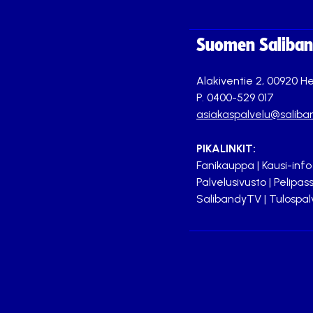
Suomen Saliband
Alakiventie 2, 00920 He
P. 0400-529 017
asiakaspalvelu@saliban
PIKALINKIT:
Fanikauppa
|
Kausi-info
Palvelusivusto
|
Pelipass
SalibandyTV
|
Tulospal