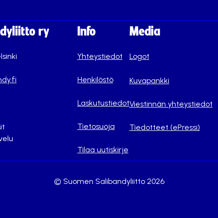
yliitto ry
Info
Media
lsinki
Yhteystiedot
Logot
dy.fi
Henkilöstö
Kuvapankki
Laskutustiedot
Viestinnän yhteystiedot
Tietosuoja
it
Tiedotteet (ePressi)
velu
Tilaa uutiskirje
© Suomen Salibandyliitto 2026