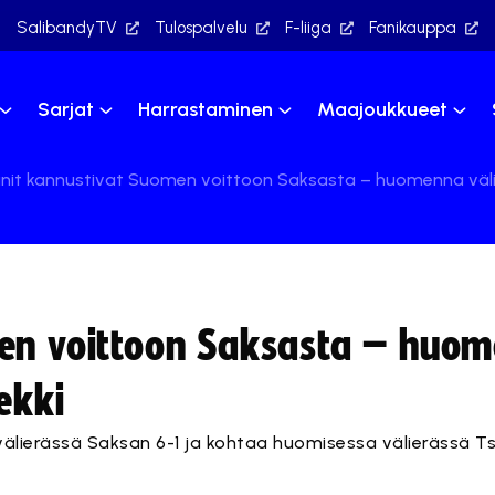
SalibandyTV
Tulospalvelu
F-liiga
Fanikauppa
Sarjat
Harrastaminen
Maajoukkueet
anit kannustivat Suomen voittoon Saksasta – huomenna väl
men voittoon Saksasta – huo
ekki
lierässä Saksan 6-1 ja kohtaa huomisessa välierässä Tsh