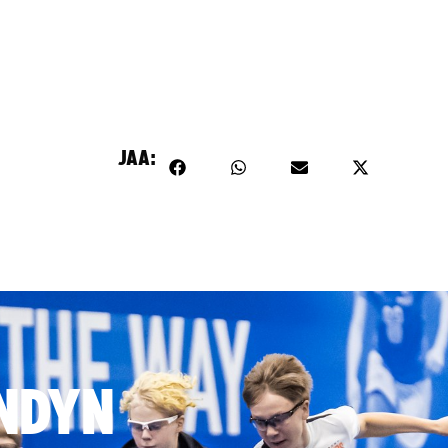
JAA:
NDYN