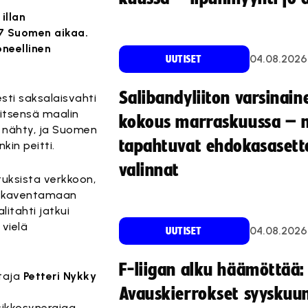
illan
17 Suomen aikaa.
neellinen
04.08.2026
UUTISET
Salibandyliiton varsinain
esti saksalaisvahti
i itsensä maalin
kokous marraskuussa – 
 nähty, ja Suomen
tapahtuvat ehdokasasette
kin peitti.
valinnat
etuksista verkkoon,
lä kaventamaan
itahti jatkui
 vielä
04.08.2026
UUTISET
F-liigan alku häämöttää:
taja
Petteri Nykky
Avauskierrokset syyskuu
sikkosynergiaa.