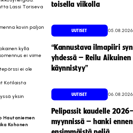
toisella viikolla
utta Lassi Toriseva
omenna kovin paljon
05.08.2026
UUTISET
“Kannustava ilmapiiri sy
okainen kyllä
ikomennus ei viime
yhdessä – Reilu Aikuinen 
käynnistyy”
epörssi ei ole
 Kotilaista
06.08.2026
UUTISET
dyssä yksin
Pelipassit kaudelle 2026
o Hautaniemen
myynnissä – hanki ennen
ika Kohonen
ensimmäistä peliä