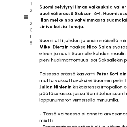
.1
Suomi selviytyi ilman vaikeuksia väli
2
puolivälierässä Saksan
6-1. Huomises
.
Illan melkeinpä vahvimmasta suomalai
2
sinivalkoisia faneja.
0
1
Suomi otti johdon jo ensimmäisellä min
8
Mike
Dietzin
taakse
Nico Salon
syötöst
eteen ja nosti Suomelle kahden maali
pieni huolimattomuus soi Saksallekin p
Toisessa erässä kasvatti
Peter Kotilai
mutta vakuuttavaksi ei Suomen pelin t
Julian Nihlenin
kiskaistessa irtopallon 
päätöserässä, jossa Sami Johansson he
loppunumerot viimeisellä minuutilla.
- Tässä vaiheessa ei anneta arvosanaa
mietti.
- Ensimmäisessä erässä oltiin vähän ihme