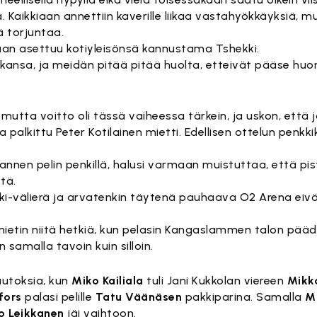
. Kaikkiaan annettiin kaverille liikaa vastahyökkäyksiä, m
ä torjuntaa.
an asettuu kotiyleisönsä kannustama Tshekki.
nekansa, ja meidän pitää pitää huolta, etteivät pääse hu
mutta voitto oli tässä vaiheessa tärkein, ja uskon, että j
alkittu Peter Kotilainen mietti. Edellisen ottelun penkk
nnen pelin penkillä, halusi varmaan muistuttaa, että pist
tä.
välierä ja arvatenkin täytenä pauhaava O2 Arena eivät
 mietin niitä hetkiä, kun pelasin Kangaslammen talon pää
 samalla tavoin kuin silloin.
uutoksia, kun
Miko Kailiala
tuli Jani Kukkolan viereen
Mikk
fors
palasi pelille
Tatu Väänäsen
pakkiparina. Samalla
M
o Leikkanen
jäi vaihtoon.