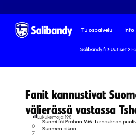
Tulospalvelu
Info
Salibandy.fi
Uutiset
F
Fanit kannustivat Suo
välierässä vastassa Tsh
Lukukertoja:
198
Suomi löi Prahan MM-turnauksen puolivä
0
Suomen aikaa.
7