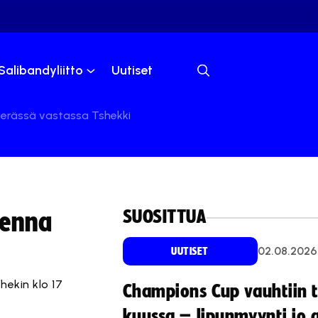
Salibandyliitto
Uutiset
ierässä vastassa Tshekki
SUOSITTUA
menna
02.08.2026
UUTISET
ekin klo 17
Champions Cup vauhtiin 
kuussa – lipunmyynti jo 