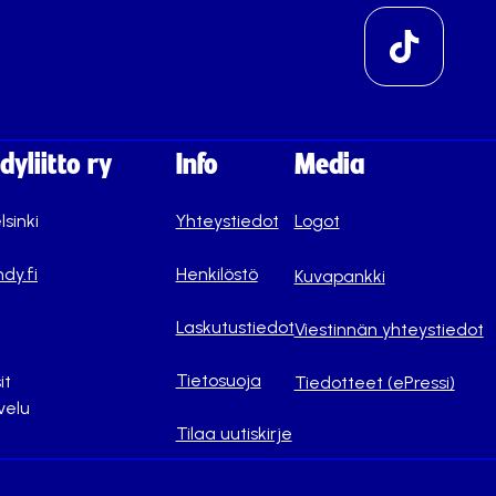
yliitto ry
Info
Media
lsinki
Yhteystiedot
Logot
dy.fi
Henkilöstö
Kuvapankki
Laskutustiedot
Viestinnän yhteystiedot
Tietosuoja
it
Tiedotteet (ePressi)
velu
Tilaa uutiskirje