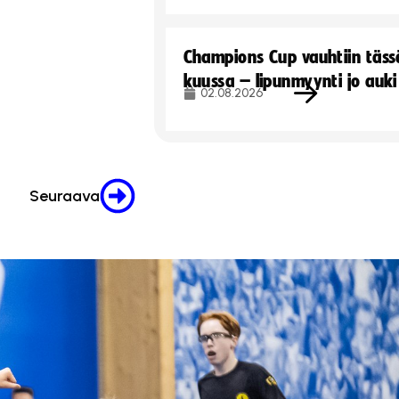
Champions Cup vauhtiin täss
kuussa – lipunmyynti jo auki
02.08.2026
Seuraava