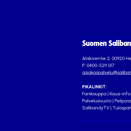
Suomen Saliband
Alakiventie 2, 00920 He
P. 0400-529 017
asiakaspalvelu@saliban
PIKALINKIT:
Fanikauppa
|
Kausi-info
Palvelusivusto
|
Pelipass
SalibandyTV
|
Tulospal