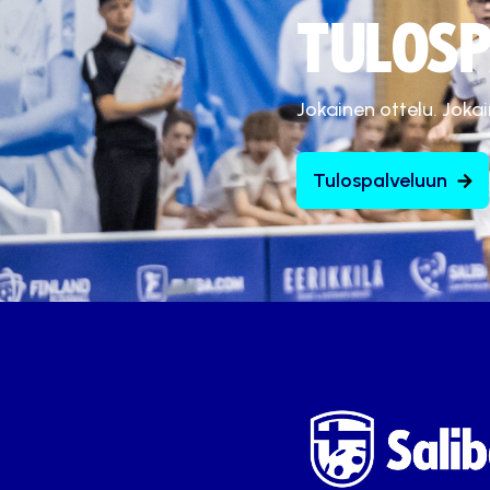
TULOSP
Jokainen ottelu. Joka
Tulospalveluun