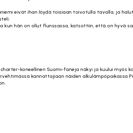
iemi eivät ihan löydä toisiaan toivotulla tavalla, ja halut
eli.
e, ja kun hän on ollut flunssassa, katsottiin, että on hyvä
tö on estetty, koska se vaatii markkinointievästeitä.
Hyväksy markkinointievästeet
harter-koneellinen Suomi-faneja näkyi ja kuului myös 
tervehtimässä kannattajiaan näiden alkulämpöpaikassa 
on.