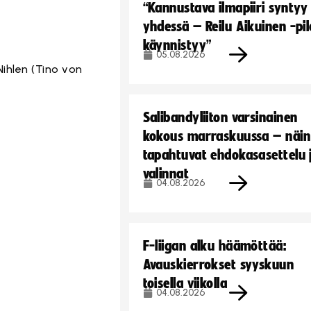
“Kannustava ilmapiiri syntyy
yhdessä – Reilu Aikuinen -pil
käynnistyy”
05.08.2026
 Nihlen (Tino von
Salibandyliiton varsinainen
kokous marraskuussa – näin
tapahtuvat ehdokasasettelu 
valinnat
04.08.2026
F-liigan alku häämöttää:
Avauskierrokset syyskuun
toisella viikolla
04.08.2026