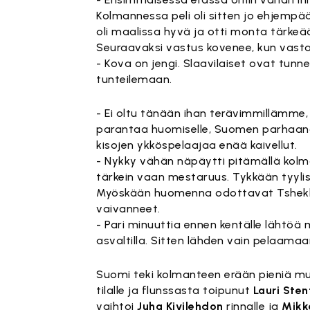
Kolmannessa peli oli sitten jo ehjempää
oli maalissa hyvä ja otti monta tärkeä
Seuraavaksi vastus kovenee, kun vasta
- Kova on jengi. Slaavilaiset ovat tun
tunteilemaan.
- Ei oltu tänään ihan terävimmillämme, 
parantaa huomiselle, Suomen parhaana p
kisojen ykköspelaajaa enää kaivellut.
- Nykky vähän näpäytti pitämällä kolma
tärkein vaan mestaruus. Tykkään tyylis
Myöskään huomenna odottavat Tshekki-
vaivanneet.
- Pari minuuttia ennen kentälle lähtöä
asvaltilla. Sitten lähden vain pelaamaan
Suomi teki kolmanteen erään pieniä m
tilalle ja flunssasta toipunut
Lauri Sten
vaihtoi
Juha
Kivilehdon
rinnalle ja
Mikk