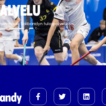
ALVELU
inen maali. Salibandyn tulospalvelussa.