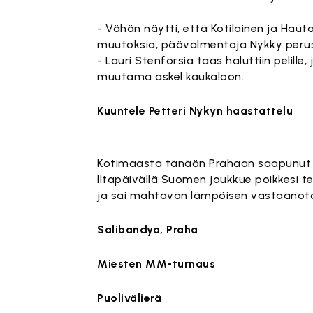
- Vähän näytti, että Kotilainen ja Hautan
muutoksia, päävalmentaja Nykky perust
- Lauri Stenforsia taas haluttiin pelill
muutama askel kaukaloon.
Kuuntele Petteri Nykyn haastattelu
Tämä sisäl
Kotimaasta tänään Prahaan saapunut c
Iltapäivällä Suomen joukkue poikkesi 
ja sai mahtavan lämpöisen vastaanot
Salibandya, Praha
Miesten MM-turnaus
Puolivälierä