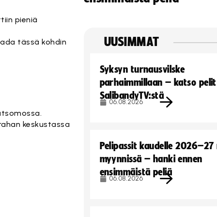
tiin pieniä
UUSIMMAT
 saada tässä kohdin
Syksyn turnausvilske
parhaimmillaan – katso pelit
SalibandyTV:stä
06.08.2026
katsomossa.
Prahan keskustassa
Pelipassit kaudelle 2026–27
myynnissä – hanki ennen
ensimmäistä peliä
06.08.2026