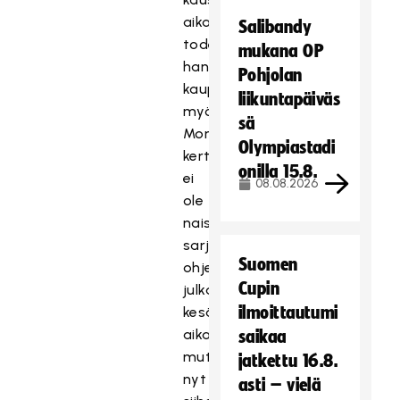
aikana
Salibandy
todettuihin
mukana OP
hankaliin
Pohjolan
kaupunkeihin
liikuntapäiväs
myönteisesti.
sä
Montaa
Olympiastadi
kertaa
onilla 15.8.
ei
08.08.2026
ole
naisten
sarjan
Suomen
ohjelmaa
Cupin
julkaistu
ilmoittautumi
kesäkuun
aikana,
saikaa
mutta
jatkettu 16.8.
nyt
asti – vielä