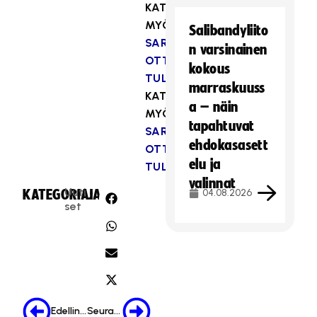
KATSO
MYÖS
NAISTEN
Salibandyliito
SARJAN
n varsinainen
OTTELUOHJELMA
kokous
TULOSPALVELUSSA
marraskuuss
KATSO
a – näin
MYÖS:
MIESTEN
tapahtuvat
SARJAN
ehdokasasett
OTTELUOHJELMA
elu ja
TULOSPALVELUSSA
valinnat
Uuti
KATEGORIA:
JAA:
04.08.2026
set
Edellinen
Seuraava