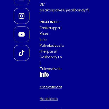
017
asiakaspalvelu@salibandy.fi
PIKALINKIT:
Fanikauppa
|
Kausi-
info
Palvelusivusto
|
Pelipassit
SalibandyTV
|
Tulospalvelu
Info
Yhteystiedot
Henkilöstö