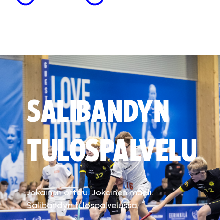
SALIBANDYN
TULOSPALVELU
Jokainen ottelu. Jokainen maali.
Salibandyn tulospalvelussa.