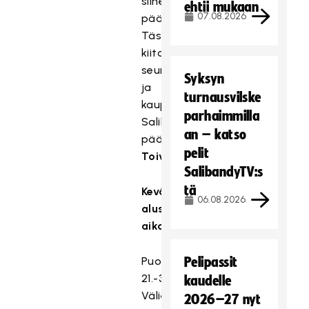
siihen
ehtii mukaan
07.08.2026
päästiin.
Tästä
kiitos
seuroille
Syksyn
ja
turnausvilske
kaupungeillle,
parhaimmilla
Salibandyliiton
an – katso
pääsarjapäällikkö
Joni
pelit
Toivola
summaa.
SalibandyTV:s
tä
Kevään
06.08.2026
alustavat
aikataulut:
Puolivälierät
Pelipassit
21.-31.3.2025
kaudelle
Välierät
2026–27 nyt