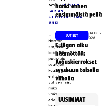
MYÖS:
MIESTEN
hanki ennen
SARJAN
ensimmäistä peliä
OTTELUOHJELMA
JULKI
04.08.2
–
UUTISET
026
Naisten
F-liigan alku
sarjassa
laitettiin
häämöttää:
paukkuja
Avauskierrokset
seurojen
syyskuun toisella
kuulemiseen
entistä
viikolla
vahvemmin,
mikä
vaikutti
UUSIMMAT
edellisten
kausien