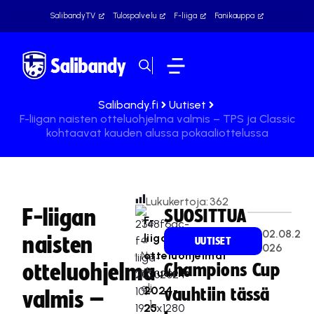
SalibandyTV
Tulospalvelu
F-liiga
Fanikauppa
Salibandy.fi
Uutiset
F-liigan naisten otteluohjelma valmis – TPS ja Classic
kohtaavat kauden alussa pokaaliottelussa
Lukukertoja:
362
F-liigan
SUOSITTUA
F-
Te
02.08.2
liigan
naisten
a
UUTISET
026
Na
otteluohjelmat
otteluohjelma
Champions Cup
sk
kaudelle
ali
2024-
vauhtiin tässä
valmis –
1
25