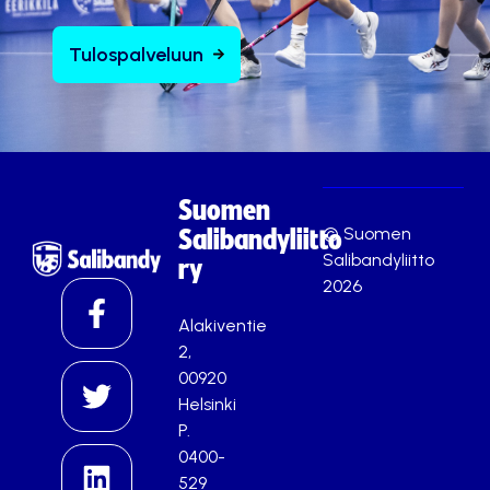
Tulospalveluun
Suomen
© Suomen
Salibandyliitto
Salibandyliitto
ry
2026
Alakiventie
2,
00920
Helsinki
P.
0400-
529