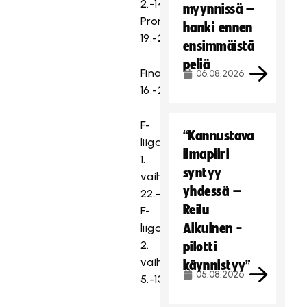
2.-14.4.2025
myynnissä –
Pronssiottelu
hanki ennen
19.-20.4.2025
ensimmäistä
peliä
Finaalit
06.08.2026
16.-29.4.2025
F-
“Kannustava
liigakarsinnat
ilmapiiri
1.
syntyy
vaihe
yhdessä –
22.-30.3.2025
Reilu
F-
Aikuinen -
liigakarsinnat
2.
pilotti
vaihe
käynnistyy”
05.08.2026
5.-13.4.2025