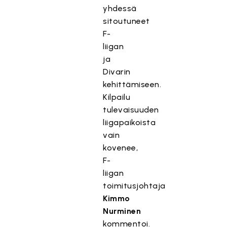
yhdessä
sitoutuneet
F-
liigan
ja
Divarin
kehittämiseen.
Kilpailu
tulevaisuuden
liigapaikoista
vain
kovenee,
F-
liigan
toimitusjohtaja
Kimmo
Nurminen
kommentoi.