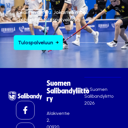
Jokainen ottelu. Jokainen maali.
Salibandyn tulospalvelussa.
Tulospalveluun
Suomen
© Suomen
Salibandyliitto
Salibandyliitto
ry
2026
Alakiventie
2,
00920