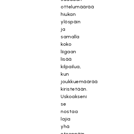
ottelumäärää
hiukan
ylöspäin
ja
samalla
koko
liigaan
lisää
kilpailua,
kun
joukkuemäärää
kiristetään.
Uskoakseni
se
nostaa
lajia
yhä
eteenpäin