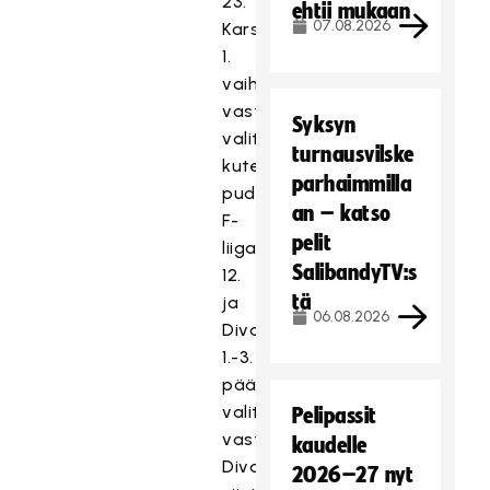
23.
ehtii mukaan
07.08.2026
Karsinnan
1.
vaiheessa
vastustajat
Syksyn
valitaan
turnausvilske
kuten
parhaimmilla
pudotuspeleissäkin.
an – katso
F-
pelit
liigan
SalibandyTV:s
12.
tä
ja
06.08.2026
Divarin
1.-3.
pääsevät
valitsemaan
Pelipassit
vastustajansa
kaudelle
Divarin
2026–27 nyt