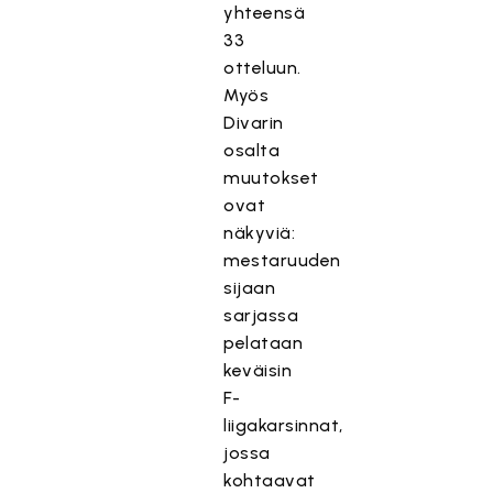
yhteensä
33
otteluun.
Myös
Divarin
osalta
muutokset
ovat
näkyviä:
mestaruuden
sijaan
sarjassa
pelataan
keväisin
F-
liigakarsinnat,
jossa
kohtaavat