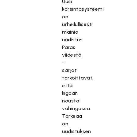
Uusi
karsintasysteemi
on
urheilullisesti
mainio
uudistus.
Paras
viidestä
-
sarjat
tarkoittavat,
ettei
liigaan
nousta
vahingossa.
Tärkeää
on
uudistuksen