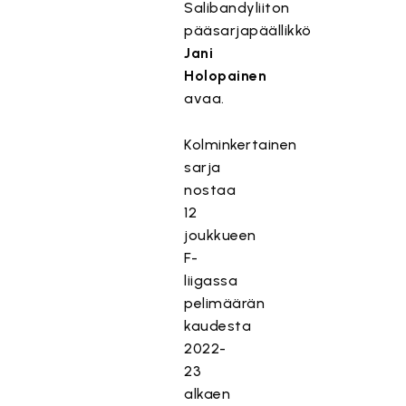
Salibandyliiton
pääsarjapäällikkö
Jani
Holopainen
avaa.
Kolminkertainen
sarja
nostaa
12
joukkueen
F-
liigassa
pelimäärän
kaudesta
2022-
23
alkaen