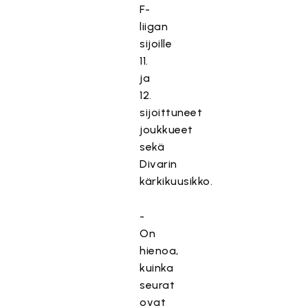
F-
liigan
sijoille
11.
ja
12.
sijoittuneet
joukkueet
sekä
Divarin
kärkikuusikko.
-
On
hienoa,
kuinka
seurat
ovat