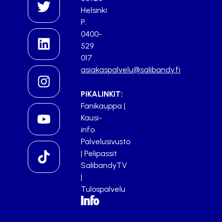
Helsinki
P.
0400-
529
017
asiakaspalvelu@salibandy.fi
PIKALINKIT:
Fanikauppa
|
Kausi-
info
Palvelusivusto
|
Pelipassit
SalibandyTV
|
Tulospalvelu
Info