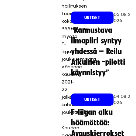
hallituksen
tuoreimmassa
05.08.2
UUTISET
026
kokouksessa.
Päätöksen
“Kannustava
myötä
ilmapiiri syntyy
F-
yhdessä – Reilu
liigan
joukkuemäärä
Aikuinen -pilotti
vähenee
käynnistyy”
kauden
2021-
22
04.08.2
jälkeen
UUTISET
026
kahdella
F-liigan alku
joukkueella.
häämöttää:
Kauden
Avauskierrokset
päätteeksi