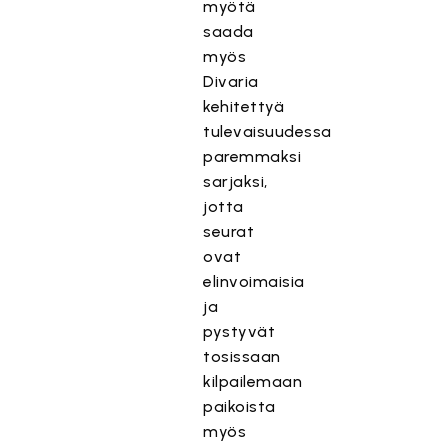
myötä
saada
myös
Divaria
kehitettyä
tulevaisuudessa
paremmaksi
sarjaksi,
jotta
seurat
ovat
elinvoimaisia
ja
pystyvät
tosissaan
kilpailemaan
paikoista
myös