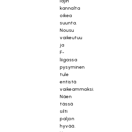
lajin
kannalta
oikea
suunta.
Nousu
vaikeutuu
ja
F-
liigassa
pysyminen
tule
entistä
vaikeammaksi.
Näen
tässä
silti
paljon
hyvää.