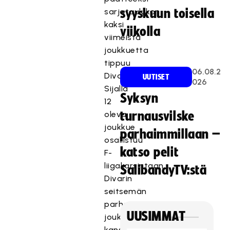
sarjataulukon
syyskuun toisella
kaksi
viikolla
viimeistä
joukkuetta
tippuu
06.08.2
Divariin.
UUTISET
026
Sijalla
Syksyn
12
oleva
turnausvilske
joukkue
parhaimmillaan –
osallistuu
katso pelit
F-
liigakarsintaan
SalibandyTV:stä
Divarin
seitsemän
parhaan
UUSIMMAT
joukkueen
kanssa.