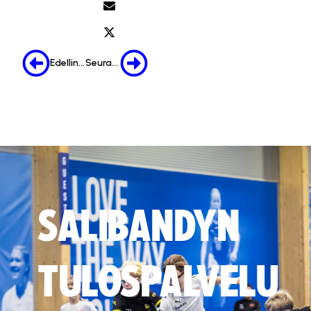
Edellinen
Seuraava
SALIBANDYN
TULOSPALVELU