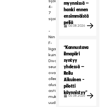
sijoille
myynnissä –
4-
hanki ennen
7
ensimmäistä
sijoittuneista.
peliä
06.08.2026
-
Niin
F-
“Kannustava
liigan
ilmapiiri
kuin
syntyy
Divarin
yhdessä –
seurat
ovat
Reilu
olleet
Aikuinen -
alusta
pilotti
asti
käynnistyy”
05.08.2026
mukana
uudistuksen