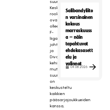
suunnittelussa.
Keskeisissä
Salibandyliito
rooleissa
n varsinainen
ovat
kokous
olleet
marraskuuss
F-
a – näin
liigan
tapahtuvat
johtoryhmä
ehdokasasett
ja
elu ja
Divarin
kehitysryhmä,
valinnat
04.08.2026
mutta
suunnitelmista
on
keskusteltu
kaikkien
pääsarjajoukkueiden
kanssa,