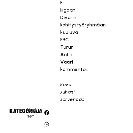
F-
liigaan,
Divarin
kehitystyöryhmään
kuuluva
FBC
Turun
Antti
Vääri
kommentoi.
Kuva:
Juhani
Järvenpää
Uuti
KATEGORIA:
JAA:
set