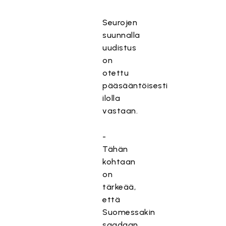
Seurojen
suunnalla
uudistus
on
otettu
pääsääntöisesti
ilolla
vastaan.
-
Tähän
kohtaan
on
tärkeää,
että
Suomessakin
saadaan