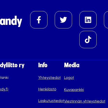
yliitto ry
Info
Media
lsinki
Yhteystiedot
Logot
dy.fi
Henkilöstö
Kuvapankki
Laskutustiedot
Viestinnän yhteystiedot