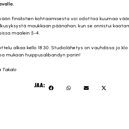
valla.
vään finalistien kohtaamisesta voi odottaa kuumaa vää
alkusyksystä maukkaan päänahan, kun se onnistui kaata
sissa maalein 5-4.
ottelu alkaa kello 18.30. Studiolähetys on vauhdissa jo klo
oa mukaan huippusalibandyn pariin!
a Takalo
JAA: