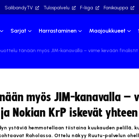
SalibandyTV
Tulospalvelu
F-liiga
Fanikauppa
Sarjat
Harrastaminen
Maajoukkueet
puottelu tänään myös JIM-kanavalla – viime kevään finalistit
tänään myös JIM-kanavalla – 
c ja Nokian KrP iskevät yhteen
yn ystäviä hemmotellaan tiistaina kuukauden pelillä, k
kohtaavat Raholassa. Ottelu näkyy Ruutu-palvelun ohel