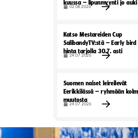
kuussa – lipunmyynti jo auki
02.08.2026
Katso Mestareiden Cup
SalibandyTV:stä – Early bird
hinta tarjolla 30.7. asti
24.07.2026
Suomen naiset leireilevät
Eerikkilässä – ryhmään kol
muutosta
24.07.2026