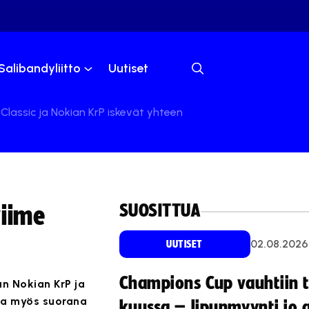
Salibandyliitto
Uutiset
 Classic ja Nokian KrP iskevät yhteen
SUOSITTUA
viime
02.08.2026
UUTISET
Champions Cup vauhtiin 
un Nokian KrP ja
la myös suorana
kuussa – lipunmyynti jo 