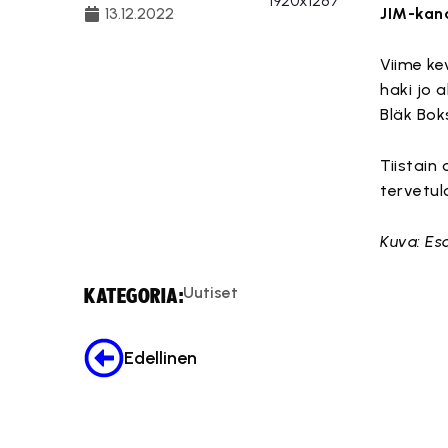
13.12.2022
JIM-kana
Viime ke
haki jo 
Bläk Bok
Tiistain 
tervetul
Kuva: Es
Uutiset
KATEGORIA:
Edellinen