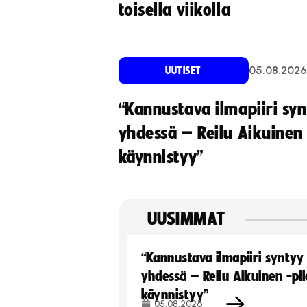
toisella viikolla
05.08.2026
UUTISET
“Kannustava ilmapiiri sy
yhdessä – Reilu Aikuinen 
käynnistyy”
UUSIMMAT
“Kannustava ilmapiiri syntyy
yhdessä – Reilu Aikuinen -pil
käynnistyy”
05.08.2026