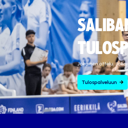
SALIBA
TULOSP
Jokainen ottelu. Joka
Tulospalveluun