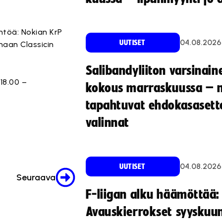
ntöä: Nokian KrP
04.08.2026
UUTISET
maan Classicin
Salibandyliiton varsinain
 18.00 –
kokous marraskuussa – 
tapahtuvat ehdokasasette
valinnat
04.08.2026
UUTISET
Seuraava
F-liigan alku häämöttää:
Avauskierrokset syyskuu