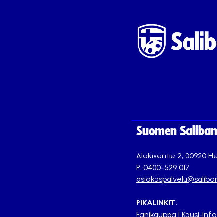
Suomen Saliband
Alakiventie 2, 00920 He
P. 0400-529 017
asiakaspalvelu@saliban
PIKALINKIT:
Fanikauppa
|
Kausi-info