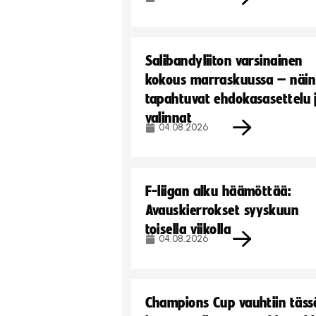
Salibandyliiton varsinainen
kokous marraskuussa – näin
tapahtuvat ehdokasasettelu 
valinnat
04.08.2026
F-liigan alku häämöttää:
Avauskierrokset syyskuun
toisella viikolla
04.08.2026
Champions Cup vauhtiin täss