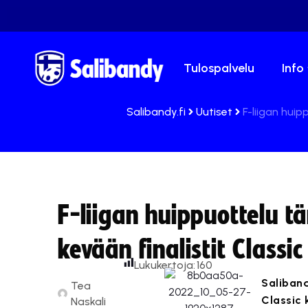
Tulospalvelu
Info
Salibandy.fi
Uutiset
F-liigan huip
F-liigan huippuottelu 
kevään finalistit Classi
Lukukertoja:
160
Saliband
Tea
Classic 
Naskali