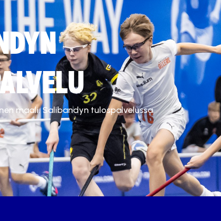
NDYN
ALVELU
inen maali. Salibandyn tulospalvelussa.