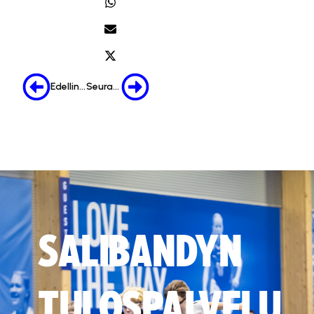
Edellinen
Seuraava
SALIBANDYN
TULOSPALVELU