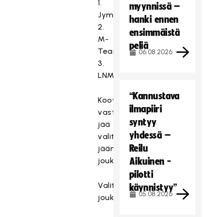
1.
myynnissä –
Jymy/Karhut
hanki ennen
2.
ensimmäistä
M-
peliä
Team
06.08.2026
3.
LNM
“Kannustava
Kooveen
ilmapiiri
vastustajaksi
syntyy
jää
yhdessä –
valitsematta
Reilu
jäänyt
joukkue.
Aikuinen -
pilotti
Valittavat
käynnistyy”
05.08.2026
joukkueet