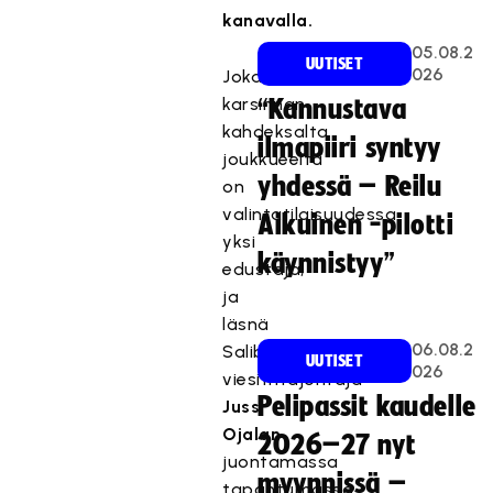
kanavalla.
05.08.2
UUTISET
026
Jokaiselta
karsinnan
“Kannustava
kahdeksalta
ilmapiiri syntyy
joukkueelta
yhdessä – Reilu
on
valintatilaisuudessa
Aikuinen -pilotti
yksi
käynnistyy”
edustaja,
ja
läsnä
06.08.2
Salibandyliiton
UUTISET
026
viesitntäjohtaja
Pelipassit kaudelle
Jussi
Ojalan
2026–27 nyt
juontamassa
myynnissä –
tapahtumassa