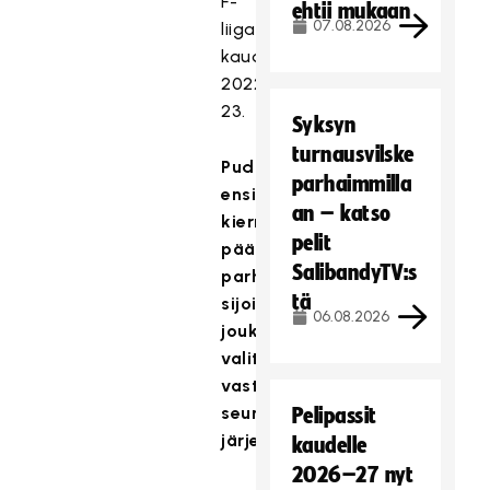
F-
ehtii mukaan
07.08.2026
liigassa
kaudella
2022-
23.
Syksyn
turnausvilske
Pudotuspelien
parhaimmilla
ensimmäiselle
an – katso
kierrokselle
pelit
pääsevät
SalibandyTV:s
parhaiten
tä
sijoittuneet
06.08.2026
joukkueet
valitsemaan
vastustajansa
seuraavassa
Pelipassit
järjestyksessä:
kaudelle
2026–27 nyt