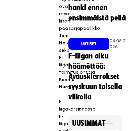
ovat
hanki ennen
myös
ensimmäistä peliä
liiton
pääsarjapäällikkö
Jani
04.08.2
Holopainen
UUTISET
026
sekä
F-liigan alku
F-
liigan
häämöttää:
toimitusjohtaja
Avauskierrokset
Kimmo
syyskuun toisella
Nurminen
.
viikolla
F-
liigakarsinnassa
F-
UUSIMMAT
liigan
sijalle