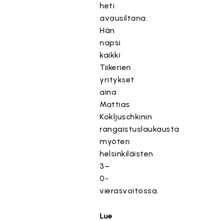
heti
avausiltana.
Hän
napsi
kaikki
Tiikerien
yritykset
aina
Mattias
Kokljuschkinin
rangaistuslaukausta
myöten
helsinkiläisten
3–
0-
vierasvoitossa.
Lue