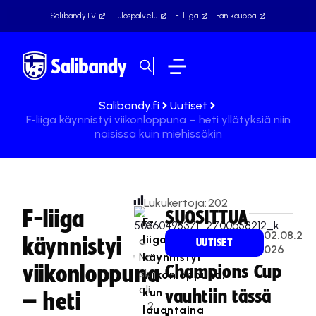
SalibandyTV
Tulospalvelu
F-liiga
Fanikauppa
Salibandy.fi
Uutiset
F-liiga käynnistyi viikonloppuna – heti yllätyksiä niin
naisissa kuin miehissäkin
Lukukertoja:
202
F-liiga
SUOSITTUA
F-
Te
02.08.2
liiga
käynnistyi
a
UUTISET
026
Na
käynnistyi
viikonloppuna
Champions Cup
sk
viikonloppuna,
ali
kun
vauhtiin tässä
– heti
2
lauantaina