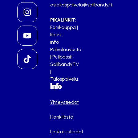
asiakaspalvelu@salibandy.fi
PIKALINKIT:
Fanikauppa
|
Kausi-
info
Palvelusivusto
|
Pelipassit
SalibandyTV
|
Tulospalvelu
Info
Yhteystiedot
Henkilöstö
Laskutustiedot