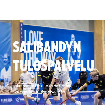
SALIBANDYN
TULOSPALVELU
Jokainen ottelu. Jokainen maali.
Salibandyn tulospalvelussa.