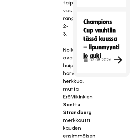
taipuen
vasta
rangaistuslaukauksilla
Champions
2-
Cup vauhtiin
3.
tässä kuussa
– lipunmyynti
Nollapelit
jo auki
ovat
02.08.2026
huippusalibandyssa
harvinaista
herkkua,
mutta
EräViikinkien
Santtu
Strandberg
merkkautti
kauden
ensimmäisen