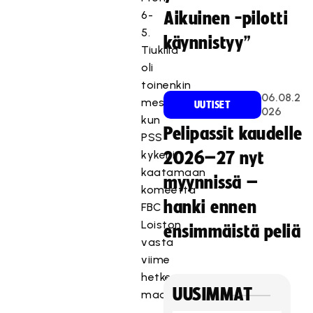
6-
Aikuinen -pilotti
5.
käynnistyy”
Tiukilla
oli
toinenkin
06.08.2
mestarisuosikki,
UUTISET
026
kun
Pelipassit kaudelle
PSS
kykeni
2026–27 nyt
kaatamaan
myynnissä –
komeetta
hanki ennen
FBC
Loiston
ensimmäistä peliä
vasta
viime
hetken
UUSIMMAT
maalilla.