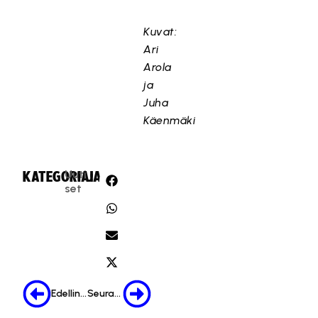
Kuvat:
Ari
Arola
ja
Juha
Käenmäki
Uuti
KATEGORIA:
JAA:
set
Edellinen
Seuraava