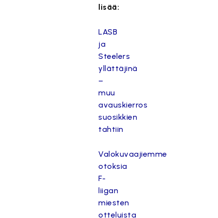
lisää:
LASB
ja
Steelers
yllättäjinä
–
muu
avauskierros
suosikkien
tahtiin
Valokuvaajiemme
otoksia
F-
liigan
miesten
otteluista