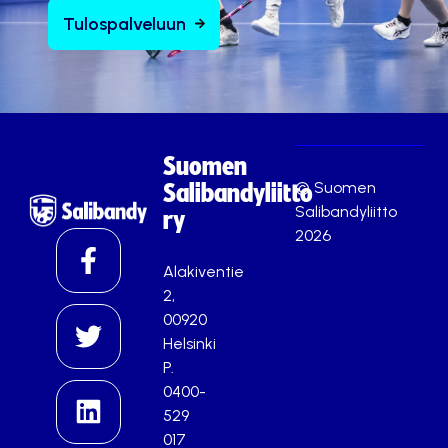
Tulospalveluun
Suomen
© Suomen
Salibandyliitto
Salibandyliitto
ry
2026
Alakiventie
2,
00920
Helsinki
P.
0400-
529
017