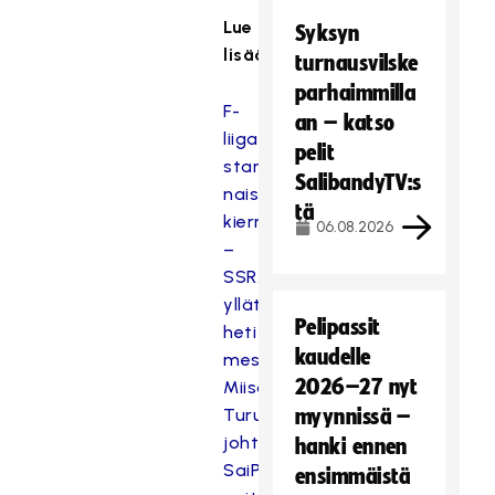
Lue
Syksyn
lisää:
turnausvilske
parhaimmilla
F-
an – katso
liiga
pelit
starttasi
SalibandyTV:s
naisten
tä
kierroksella
06.08.2026
–
SSRA
yllätti
Pelipassit
heti
kaudelle
mestarit
2026–27 nyt
Miisa
Turunen
myynnissä –
johti
hanki ennen
SaiPan
ensimmäistä