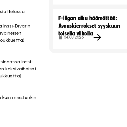
siottelussa.
F-liigan alku häämöttää:
Avauskierrokset syyskuun
a Inssi-Divarin
ivaiheiset
toisella viikolla
04.08.2026
 joukkuetta)
rsinnassa Inssi-
an kaksivaiheiset
oukkuetta)
n kuin miestenkin