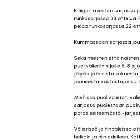
F-liigan miesten sarjassa 
runkosarjassa 33 ottelua. 
pelaa runkosarjassa 22 ott
Kummassakin sarjassa joukk
Sekä miesten että naisten 
puolivälieriin sijoille 5-8
jäljelle jääneistä kolmest
jääneestä vastustajansa. 
Miehissä puolivälierät, väl
sarjassa puolestaan puolivä
paras seitsemästä -järjes
Välierissä ja finaaleissa 
heikoin ja niin edelleen. 