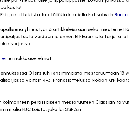
lle pdf-tiedostoille ja lippulappusille. Löydät jatkossa kai
 paikasta!
-liigan otteluista tuo tälläkin kaudella kotisohville
Ruutu
.
upallisena yhteistyönä artikkeleissaan sekä miesten että
uonipaljastusta voidaan jo ennen klikkaamista tarjota, e
kin sarjassa.
sten
ennakkoasetelmat
ennuksessa Oilers juhli ensimmäistä mestaruuttaan 18 
alisarjassa voitoin 4-3. Pronssiottelussa Nokian KrP kaa
n kolmanteen perättäiseen mestaruuteen Classicin taivut
in mitalia FBC Loisto, joka löi SSRA:n.