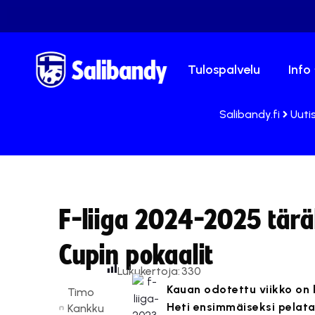
Tulospalvelu
Info
Salibandy.fi
Uuti
F-liiga 2024-2025 tärä
Cupin pokaalit
Lukukertoja:
330
Kauan odotettu viikko on k
Timo
Heti ensimmäiseksi pelata
Kankku