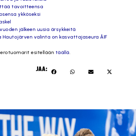
ittää tavoitteensa
osensa ykköseksi
askel
uoden jälkeen uusia ärsykkeitä
a Hautojärven valinta on kasvattajaseura ÅIF
 erotuomarit esitellään
täällä
.
JAA: