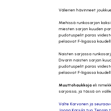
Välierien hävinneet joukku
Miehissä runkosarjan kaksi v
miesten sarjan kuuden par
pudotuspelit paras viidestä
pelaavat F-liigassa kaudel
Naisten sarjassa runkosarja
Divarin naisten sarjan kuu
pudotuspelit paras viidestä
pelaavat F-liigassa kaudel
Muuttohaukkoja
eli nimekk
sarjoissa, ja tässä on vali
Valte Karvonen ja seuraav
Joona Karjula tuo Tepsiin t