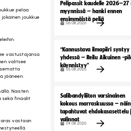
Pelipassit kaudelle 2026–27
joukkue pelaa
myynnissä – hanki ennen
i jokainen joukkue
ensimmäistä peliä
06.08.2026
leihin.
“Kannustava ilmapiiri syntyy
see vastustajansa
yhdessä – Reilu Aikuinen -pil
nen valitsee
käynnistyy”
itsematta
05.08.2026
ta jääneen.
ällä. Naisten
Salibandyliiton varsinainen
 sekä finaalit
kokous marraskuussa – näin
tapahtuvat ehdokasasettelu 
valinnat
 paras vastaan
04.08.2026
nestyneellä.