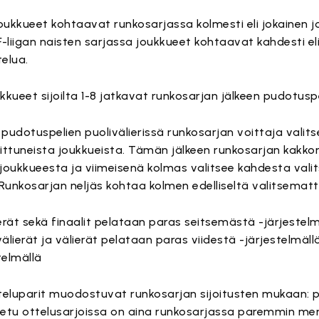
joukkueet kohtaavat runkosarjassa kolmesti eli jokainen 
F-liigan naisten sarjassa joukkueet kohtaavat kahdesti el
elua.
ueet sijoilta 1-8 jatkavat runkosarjan jälkeen pudotuspe
pudotuspelien puolivälierissä runkosarjan voittaja valit
 sijoittuneista joukkueista. Tämän jälkeen runkosarjan kakko
a joukkueesta ja viimeisenä kolmas valitsee kahdesta val
Runkosarjan neljäs kohtaa kolmen edelliseltä valitsemat
ierät sekä finaalit pelataan paras seitsemästä -järjestelm
lierät ja välierät pelataan paras viidestä -järjestelmällä
telmällä
otteluparit muodostuvat runkosarjan sijoitusten mukaan:
Kotietu ottelusarjoissa on aina runkosarjassa paremmin me