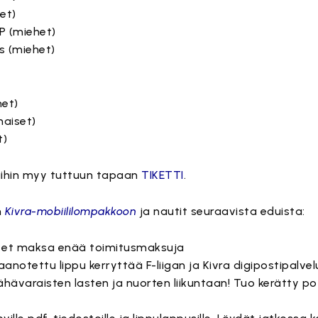
et)
rP (miehet)
s (miehet)
het)
naiset)
t)
eluihin myy tuttuun tapaan
TIKETTI
.
n
Kivra-mobiililompakkoon
ja nautit seuraavista eduista:
n et maksa enää toimitusmaksuja
anotettu lippu kerryttää F-liigan ja Kivra digipostipalvel
ävaraisten lasten ja nuorten liikuntaan! Tuo kerätty pot