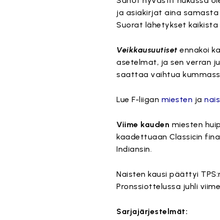
Sanot hyvästit hukassa olevi
ja asiakirjat aina samasta
Suorat lähetykset kaikista F
Veikkausuutiset
ennakoi ka
asetelmat, ja sen verran j
saattaa vaihtua kummassa
Lue F-liigan
miesten
ja
nai
Viime kauden
miesten huip
kaadettuaan Classicin fina
Indiansin.
Naisten kausi päättyi TPS:
Pronssiottelussa juhli viime
Sarjajärjestelmät: