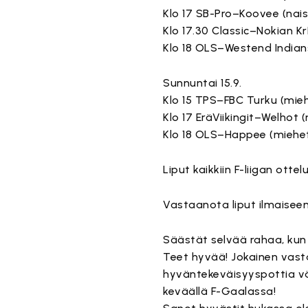
Klo 17 SB-Pro–Koovee (nais
Klo 17.30 Classic–Nokian K
Klo 18 OLS–Westend Indian
Sunnuntai 15.9.
Klo 15 TPS–FBC Turku (mie
Klo 17 EräViikingit–Welhot (
Klo 18 OLS–Happee (miehe
Liput kaikkiin F-liigan ott
Vastaanota liput ilmaisee
Säästät selvää rahaa, ku
Teet hyvää! Jokainen vasta
hyväntekeväisyyspottia väh
keväällä F-Gaalassa!