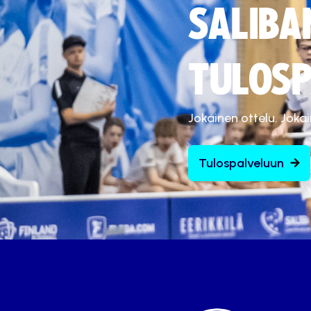
SALIBA
TULOSP
Jokainen ottelu. Joka
Tulospalveluun