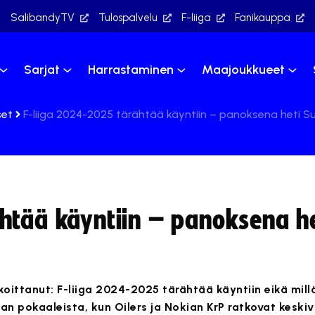
SalibandyTV
Tulospalvelu
F-liiga
Fanikauppa
Sarjat
Harrastaminen
Maajoukkueet
set
F-liiga 2024-2025 tärähtää käyntiin – panoksena heti S
htää käyntiin – panoksena h
oittanut: F-liiga 2024-2025 tärähtää käyntiin eikä mill
an pokaaleista, kun Oilers ja Nokian KrP ratkovat keskiv