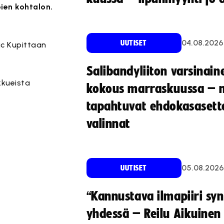
ien kohtalon.
04.08.2026
UUTISET
ic Kupittaan
Salibandyliiton varsinain
kkueista
kokous marraskuussa – 
tapahtuvat ehdokasasette
valinnat
05.08.2026
UUTISET
“Kannustava ilmapiiri sy
yhdessä – Reilu Aikuinen 