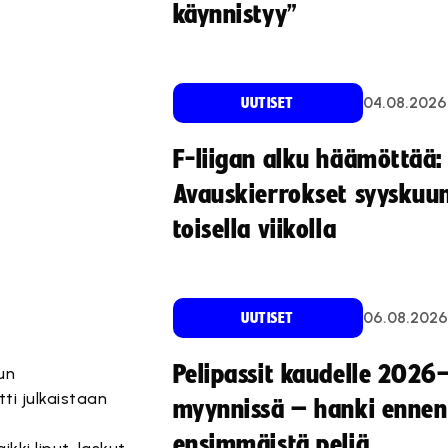
käynnistyy”
04.08.2026
UUTISET
F-liigan alku häämöttää:
Avauskierrokset syyskuu
toisella viikolla
06.08.2026
UUTISET
Pelipassit kaudelle 2026
un
ti julkaistaan
myynnissä – hanki ennen
ensimmäistä peliä