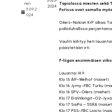
nen
Tapiolassa miesten sekä T
11.09.2
Potissa ovat samalla myös
024
Oilers–Nokian KrP alkaa Tap
palloiluhallissa perjantai
Vauhti kiihtyy heti lauant
päästetään irti.
F-liigan ensimmäisen viiko
Lauantai 14.9.
Klo 15 ÅIF–Welhot (naiset)
Klo 16 Jymy–FBC Turku (mi
Klo 16 SPV–Oilers (miehet)
Klo 17 EräViikingit–O2-Jyvä
Klo 17 SaiPa – SSRA (naiset
Klo 17 PSS–FBC Loisto (nais