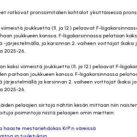
eet ratkovat pronssimitalien kohtalot yksittäisessä prons
iimeistä joukkuetta (11. ja 12.) pelaavat F-liigakarsinnass
haan joukkueen kanssa. F-liigakarsinnassa pelataan kaks
 -järjestelmällä, ja karsinnan 2. vaiheen voittajat (kaksi
la 2025-26.
n kaksi viimeistä joukkuetta (11. ja 12.) pelaavat F-liigaka
den parhaan joukkueen kanssa. F-liigakarsinnassa pelata
 järjestelmällä ja karsinnan 2. vaiheen voittajat (kaksi j
la 2025-26.
äiden pelaajien siirtoja nähtiin kesän mittaan niin naiste
koituja poimintoja niistä pelaajien omin miettein:
a haaste mestariehdokas KrP:n väreissä
aitoa ja tuuletuksia