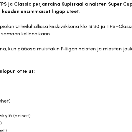
PS ja Classic perjantaina Kupittaalla naisten Super Cup
 kauden ensimmäiset liigapisteet.
iolan Urheiluhallissa keskiviikkona klo 18.30 ja TPS–Class
na samaan kellonaikaan.
aina, kun pääosa muistakin F-liigan naisten ja miesten jou
nlopun ottelut:
ehet)
skylä (naiset)
)
et)