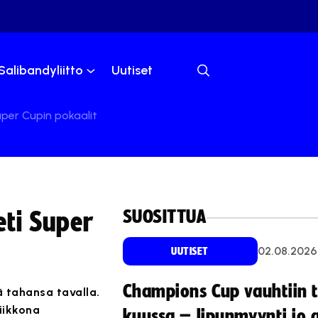
Salibandyliitto
Uutiset
uper Cupin pokaalit
SUOSITTUA
eti Super
02.08.2026
UUTISET
Champions Cup vauhtiin 
ä tahansa tavalla.
iikkona
kuussa – lipunmyynti jo 