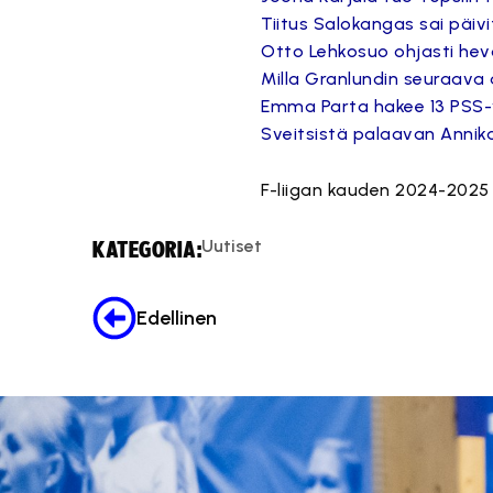
Tiitus Salokangas sai päiv
Otto Lehkosuo ohjasti hev
Milla Granlundin seuraava 
Emma Parta hakee 13 PSS-v
Sveitsistä palaavan Annik
F-liigan kauden 2024-2025
Uutiset
KATEGORIA:
Edellinen