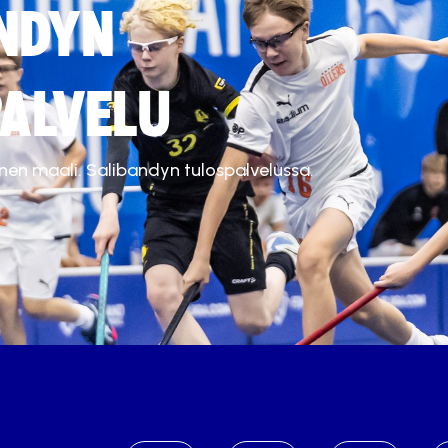
NDYN
ALVELU
inen maali. Salibandyn tulospalvelussa.