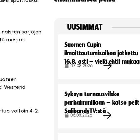
kki liput, laskut
UUSIMMAT
 naisten sarjojen
ttä mestari
Suomen Cupin
ilmoittautumisaikaa jatkettu
16.8. asti – vielä ehtii muka
07.08.2026
vuoteen
toi Westend
Syksyn turnausvilske
parhaimmillaan – katso pelit
SalibandyTV:stä
tua voitoin 4-2.
06.08.2026