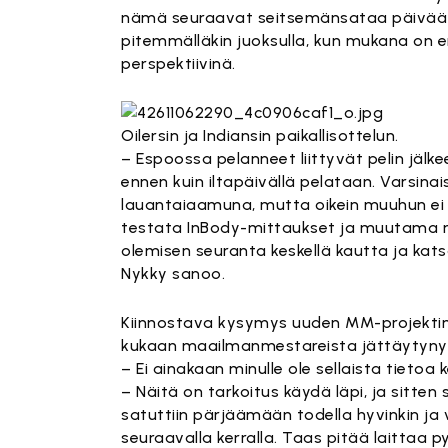
nämä seuraavat seitsemänsataa päivää k
pitemmälläkin juoksulla, kun mukana on eri-
perspektiivinä.
Oilersin ja Indiansin paikallisottelun.
– Espoossa pelanneet liittyvät pelin jäl
ennen kuin iltapäivällä pelataan. Varsinai
lauantaiaamuna, mutta oikein muuhun ei
testata InBody-mittaukset ja muutama mu
olemisen seuranta keskellä kautta ja kats
Nykky sanoo.
Kiinnostava kysymys uuden MM-projektin 
kukaan maailmanmestareista jättäytynyt 
– Ei ainakaan minulle ole sellaista tietoa
– Näitä on tarkoitus käydä läpi, ja sitten
satuttiin pärjäämään todella hyvinkin ja v
seuraavalla kerralla. Taas pitää laittaa 