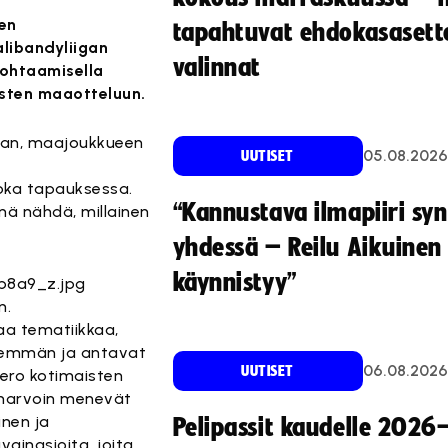
en
tapahtuvat ehdokasasette
libandyliigan
valinnat
kohtaamisella
sten maaotteluun.
maan, maajoukkueen
05.08.2026
UUTISET
joka tapauksessa.
“Kannustava ilmapiiri sy
nnä nähdä, millainen
yhdessä – Reilu Aikuinen 
käynnistyy”
n.
aa tematiikkaa,
enemmän ja antavat
06.08.2026
UUTISET
 ero kotimaisten
a, harvoin menevät
nen ja
Pelipassit kaudelle 2026
ainasioita, joita