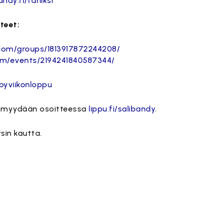
andy.fi/faniksi
teet:
com/groups/1813917872244208/
om/events/2194241840587344/
rbyviikonloppu
put myydään osoitteessa
lippu.fi/salibandy
.
sin kautta.