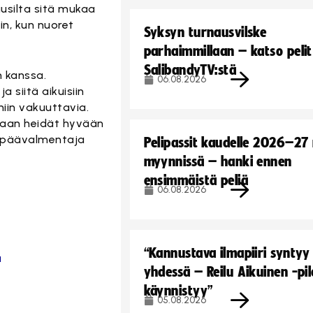
uusilta sitä mukaa
n, kun nuoret
Syksyn turnausvilske
parhaimmillaan – katso pelit
SalibandyTV:stä
 kanssa.
06.08.2026
 siitä aikuisiin
niin vakuuttavia.
adaan heidät hyvään
, päävalmentaja
Pelipassit kaudelle 2026–27
myynnissä – hanki ennen
ensimmäistä peliä
06.08.2026
“Kannustava ilmapiiri syntyy
a
yhdessä – Reilu Aikuinen -pil
käynnistyy”
05.08.2026