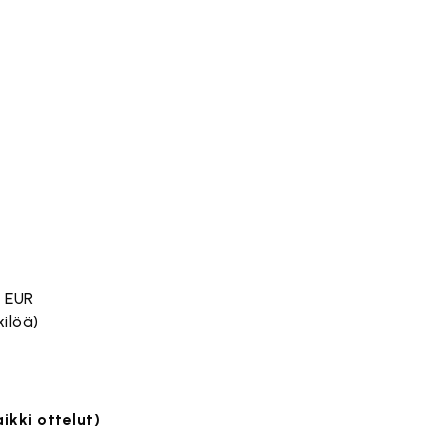
0 EUR
ilöä)
ikki ottelut)