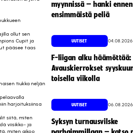
myynnissä – hanki ennen
ensimmäistä peliä
oukkueen
illa ollut sen
mpions Cupit ja
04.08.2026
UUTISET
lut pääsee taas
F-liigan alku häämöttää:
Avauskierrokset syyskuu
toisella viikolla
maisen tiukka neljän
 pelaavalla
iin harjoituksiinsa
06.08.2026
UUTISET
t siitä, miten
Syksyn turnausvilske
ä viisikko- ja
parhaimmillaan – katso p
tä, miten aikoo