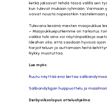
ketkä jaksavat tehdä tässä välillä sen ty
kun tulevat mukaan ryhmään. Varmaan yl
voivat nousta nopeastikin taistelemaan p
Tulevana kesänä miesten maajoukkue lei
– Maajoukkueputkemme on tarkoitus toimia 
vaikka toki aina voi näytönpaikkoja aueta
Ideahan olisi, että saadaan hyvissä ajoi
harjoitteluun ja auttamaan heitä kehitt
Nykky muistuttaa.
Lue myös:
Ruutu näyttää ensi kertaa salibandyma
Salibandyliigan huippuottelu ja maailm
Derbyviikonlopun otteluohjelma: