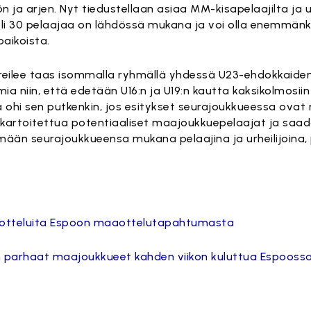
ön ja arjen. Nyt tiedustellaan asiaa MM-kisapelaajilta ja 
i 30 pelaajaa on lähdössä mukana ja voi olla enemmänki
aikoista.
reilee taas isommalla ryhmällä yhdessä U23-ehdokkaiden
niin, että edetään U16:n ja U19:n kautta kaksikolmosiin ja
 ohi sen putkenkin, jos esitykset seurajoukkueessa ovat 
n kartoitettua potentiaaliset maajoukkuepelaajat ja sa
ymään seurajoukkueensa mukana pelaajina ja urheilijoina
aotteluita Espoon maaottelutapahtumasta
an parhaat maajoukkueet kahden viikon kuluttua Espooss