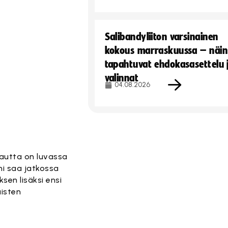
Salibandyliiton varsinainen
kokous marraskuussa – näin
tapahtuvat ehdokasasettelu 
valinnat
04.08.2026
kautta on luvassa
ani saa jatkossa
ksen lisäksi ensi
aisten