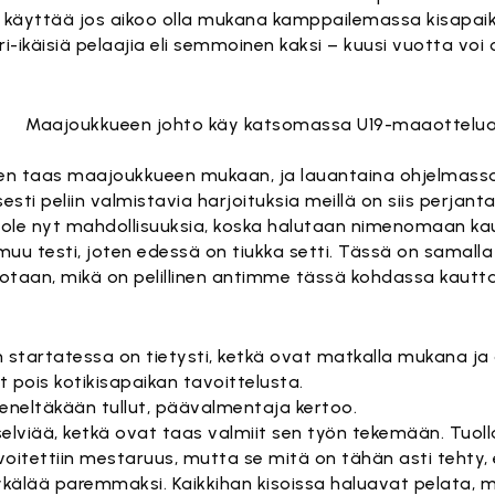
äyttää jos aikoo olla mukana kamppailemassa kisapaikas
ikäisiä pelaajia eli semmoinen kaksi – kuusi vuotta voi ol
Maajoukkueen johto käy katsomassa U19-maaottelua
keen taas maajoukkueen mukaan, ja lauantaina ohjelmassa
sesti peliin valmistavia harjoituksia meillä on siis perjan
 ole nyt mahdollisuuksia, koska halutaan nimenomaan ka
u testi, joten edessä on tiukka setti. Tässä on samalla
otaan, mikä on pelillinen antimme tässä kohdassa kautta u
startatessa on tietysti, ketkä ovat matkalla mukana ja 
pois kotikisapaikan tavoittelusta.
 keneltäkään tullut, päävalmentaja kertoo.
 selviää, ketkä ovat taas valmiit sen työn tekemään. Tuoll
oitettiin mestaruus, mutta se mitä on tähän asti tehty, ei
pykälää paremmaksi. Kaikkihan kisoissa haluavat pelata, m