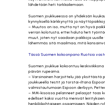
lähdetään heti tarkkailemaan.
Suomen joukkueessa on yhdeksän kuukau
kynnyksellä kärkkynyttä ja näyttöpaikkoja
– Muutos on iso, mutta nyt on hyvä paikka t
verran kolotusta, ettei haluta heti työnt
muut, joten nyt saadaan paikkoja uusill
lähemmäs sitä maailmaa, mitä kansainväl
Tässä Suomen kokoonpano Ruotsia vas
Suomen joukkue kokoontuu keskiviikkona 3
päivän rupeama.
– Varsinainen harjoittelu jää yksittäistä
joukkueella testit ja torstai-iltana Espoon
valmistautumaan Espoon derbyyn, Petter
– MM-kisoissa pelanneet pelaajat taas ko
edelliset kaksi vuotta menivät leirityksi
henkilökohtaiseen osaamiseen. Näiden ryhm