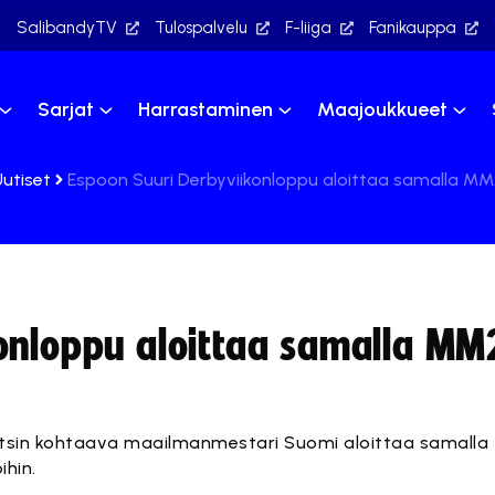
SalibandyTV
Tulospalvelu
F-liiga
Fanikauppa
Sarjat
Harrastaminen
Maajoukkueet
Uutiset
Espoon Suuri Derbyviikonloppu aloittaa samalla MM
konloppu aloittaa samalla M
tsin kohtaava maailmanmestari Suomi aloittaa samalla
ihin.