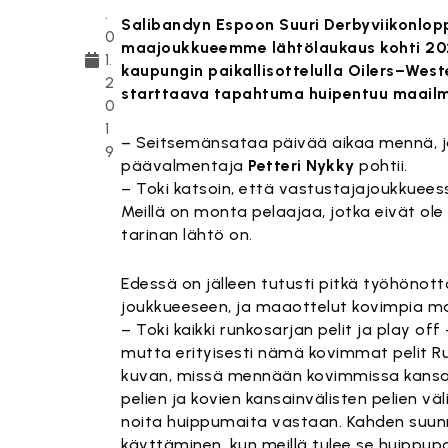
.
Salibandyn Espoon Suuri Derbyviikonlo
0
maajoukkueemme lähtölaukaus kohti 202
1.
kaupungin paikallisottelulla Oilers–Wes
2
starttaava tapahtuma huipentuu maailm
0
1
– Seitsemänsataa päivää aikaa mennä, j
9
päävalmentaja
Petteri Nykky
pohtii.
– Toki katsoin, että vastustajajoukkuees
Meillä on monta pelaajaa, jotka eivät ole 
tarinan lähtö on.
Edessä on jälleen tutusti pitkä työhöno
joukkueeseen, ja maaottelut kovimpia ma
– Toki kaikki runkosarjan pelit ja play o
mutta erityisesti nämä kovimmat pelit R
kuvan, missä mennään kovimmissa kansainv
pelien ja kovien kansainvälisten pelien vä
noita huippumaita vastaan. Kahden suun
käyttäminen, kun meillä tulee se huippupa