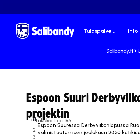
Tulospalvelu
Info
Salibandy.fi
Espoon Suuri Derbyvii
projektin
Lukukertoja:
165
Espoon Suuressa Derbyviikonlopussa Ruo
2
valmistautumisen joulukuun 2020 kotikiso
3