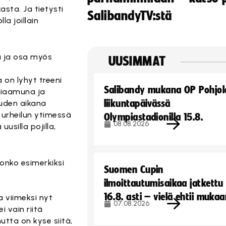
ta. Ja tietysti
SalibandyTV:stä
la joillain
 ja osa myös
UUSIMMAT
 on lyhyt treeni
Salibandy mukana OP Pohjol
taiaamuna ja
liikuntapäivässä
uden aikana
 urheilun ytimessä
Olympiastadionilla 15.8.
08.08.2026
usilla pojilla,
onko esimerkiksi
Suomen Cupin
ilmoittautumisaikaa jatkettu
16.8. asti – vielä ehtii muka
a viimeksi nyt
07.08.2026
 vain riitä
utta on kyse siitä,