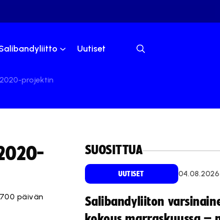
Salibandyliitto
Uutiset
2020-projektin
SUOSITTUA
M2020-
04.08.2026
UUTISET
 700 päivän
Salibandyliiton varsinain
kokous marraskuussa – 