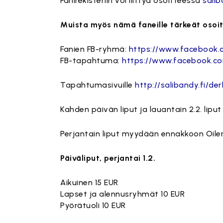
Fanirekisteriin voi liittyä osoitteessa
salib
Muista myös nämä faneille tärkeät osoit
Fanien FB-ryhmä:
https://www.facebook.
FB-tapahtuma:
https://www.facebook.c
Tapahtumasivuille
http://salibandy.fi/de
Kahden päivän liput ja lauantain 2.2. li
Perjantain liput myydään ennakkoon Oiler
Päiväliput, perjantai 1.2.
Aikuinen 15 EUR
Lapset ja alennusryhmät 10 EUR
Pyörätuoli 10 EUR