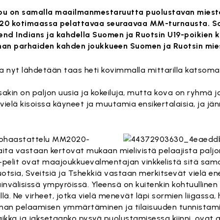
ppu on samalla maailmanmestaruutta puolustavan miest
0 kotimaassa pelattavaa seuraavaa MM-turnausta. Sa
tend Indians ja kahdella Suomen ja Ruotsin U19-poikien 
an parhaiden kahden joukkueen Suomen ja Ruotsin mie
a nyt lähdetään taas heti kovimmalla mittarilla katso
sakin on paljon uusia ja kokeiluja, mutta kova on ryhmä 
vielä kisoissa käyneet ja muutamia ensikertalaisia, ja jä
ttohaastattelu MM2020-
ita vastaan kertovat mukaan mielivistä pelaajista paljo
ff -pelit ovat maajoukkuevalmentajan vinkkelistä sitä sam
uotsia, Sveitsiä ja Tshekkiä vastaan merkitsevät vielä 
älisissä ympyröissä. Yleensä on kuitenkin kohtuullinen
lillä. Ne virheet, jotka vielä menevät läpi sormien liigass
nan pelaamisen ymmärtäminen ja tilaisuuden tunnistami
ikka ja jaksetaanko pysyä puolustamisessa kiinni, ovat av