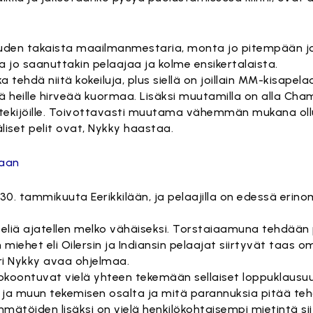
den takaista maailmanmestaria, monta jo pitempään j
 jo saanuttakin pelaajaa ja kolme ensikertalaista.
ehdä niitä kokeiluja, plus siellä on joillain MM-kisapelaaj
ää heille hirveää kuormaa. Lisäksi muutamilla on alla Cha
e tekijöille. Toivottavasti muutama vähemmän mukana ol
iset pelit ovat, Nykky haastaa.
taan
0. tammikuuta Eerikkilään, ja pelaajilla on edessä erino
 peliä ajatellen melko vähäiseksi. Torstaiaamuna tehdään
 miehet eli Oilersin ja Indiansin pelaajat siirtyvät taas om
i Nykky avaa ohjelmaa.
koontuvat vielä yhteen tekemään sellaiset loppuklausuuli
en ja muun tekemisen osalta ja mitä parannuksia pitää tehd
ätöiden lisäksi on vielä henkilökohtaisempi mietintä sii