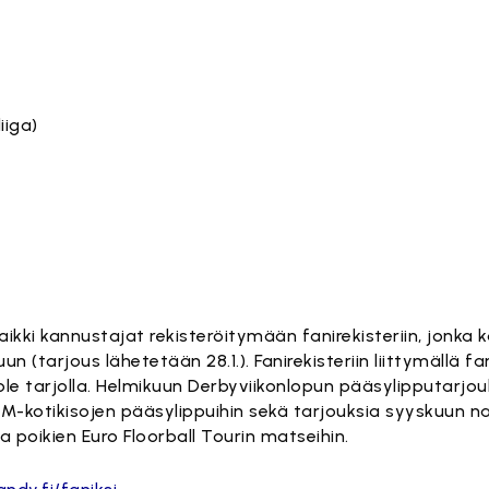
iiga)
ki kannustajat rekisteröitymään fanirekisteriin, jonka 
n (tarjous lähetetään 28.1.). Fanirekisteriin liittymällä f
le ole tarjolla. Helmikuun Derbyviikonlopun pääsylipputarjou
-kotikisojen pääsylippuihin sekä tarjouksia syyskuun n
 poikien Euro Floorball Tourin matseihin.