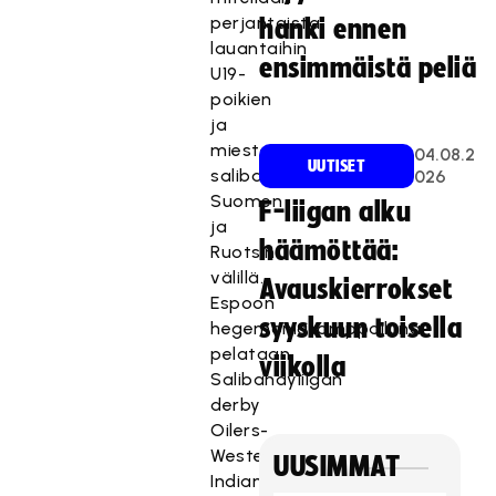
perjantaista
hanki ennen
lauantaihin
ensimmäistä peliä
U19-
poikien
ja
miesten
04.08.2
UUTISET
salibandyherruudesta
026
Suomen
F-liigan alku
ja
häämöttää:
Ruotsin
välillä.
Avauskierrokset
Espoon
syyskuun toisella
hegemoniakamppailuna
pelataan
viikolla
Salibandyliigan
derby
Oilers-
Westend
UUSIMMAT
Indians.