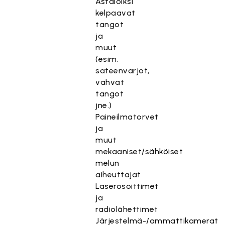
Astaloiksi
kelpaavat
tangot
ja
muut
(esim.
sateenvarjot,
vahvat
tangot
jne.)
Paineilmatorvet
ja
muut
mekaaniset/sähköiset
melun
aiheuttajat
Laserosoittimet
ja
radiolähettimet
Järjestelmä-/ammattikamerat