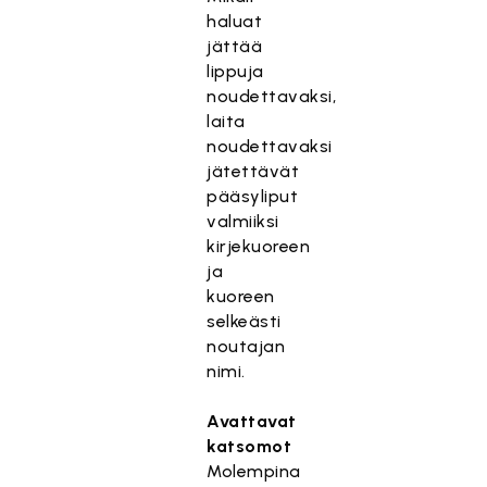
haluat
jättää
lippuja
noudettavaksi,
laita
noudettavaksi
jätettävät
pääsyliput
valmiiksi
kirjekuoreen
ja
kuoreen
selkeästi
noutajan
nimi.
Avattavat
katsomot
Molempina