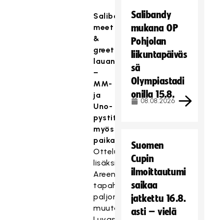
Salibandy
Salibandymiesten
meet
mukana OP
&
Pohjolan
greet
liikuntapäiväs
lauantaina
sä
–
Olympiastadi
MM-
onilla 15.8.
ja
08.08.2026
Uno-
pystit
myös
paikalla
Suomen
Otteluiden
Cupin
lisäksi
ilmoittautumi
Areenalla
saikaa
tapahtuu
paljon
jatkettu 16.8.
muutakin.
asti – vielä
Luvassa