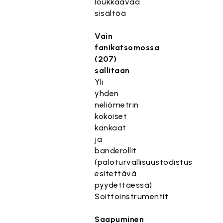
loukkaavaa
sisältöä
Vain
fanikatsomossa
(207)
sallitaan
Yli
yhden
neliömetrin
kokoiset
kankaat
ja
banderollit
(paloturvallisuustodistus
esitettävä
pyydettäessä)
Soittoinstrumentit
Saapuminen