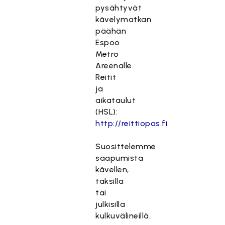
pysähtyvät
kävelymatkan
päähän
Espoo
Metro
Areenalle.
Reitit
ja
aikataulut
(HSL):
http://reittiopas.fi
Suosittelemme
saapumista
kävellen,
taksilla
tai
julkisilla
kulkuvälineillä.