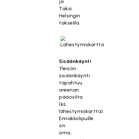
ja
Taksi
Helsingin
takseilla.
Sisäänkäynti
Yleisön
sisäänkäynti
tapahtuu
areenan
pääovilta
(ks.
lähestymiskartta).
Ennakkolipuille
on
oma,