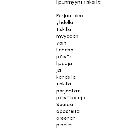
lipunmyyntitiskeillä.
Perjantaina
yhdellä
tiskillä
myydään
vain
kahden
päivän
lippuja
ja
kahdella
tiskillä
perjantain
päivälippuja.
Seuraa
opasteita
areenan
pihalla.