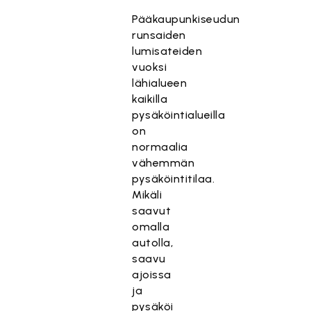
Pääkaupunkiseudun
runsaiden
lumisateiden
vuoksi
lähialueen
kaikilla
pysäköintialueilla
on
normaalia
vähemmän
pysäköintitilaa.
Mikäli
saavut
omalla
autolla,
saavu
ajoissa
ja
pysäköi