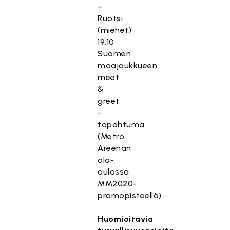
–
Ruotsi
(miehet)
19:10
Suomen
maajoukkueen
meet
&
greet
-
tapahtuma
(Metro
Areenan
ala-
aulassa,
MM2020-
promopisteellä).
Huomioitavia