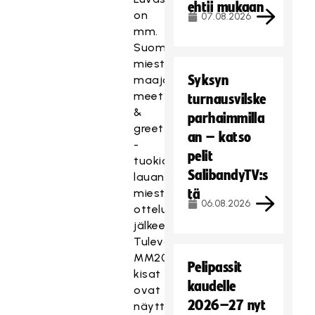
ehtii mukaan
on
07.08.2026
mm.
Suomen
miesten
Syksyn
maajoukkueen
meet
turnausvilske
&
parhaimmilla
greet
an – katso
-
pelit
tuokio
SalibandyTV:s
lauantaina
miesten
tä
06.08.2026
ottelun
jälkeen.
Tulevat
MM2020-
Pelipassit
kisat
kaudelle
ovat
2026–27 nyt
näyttävästi