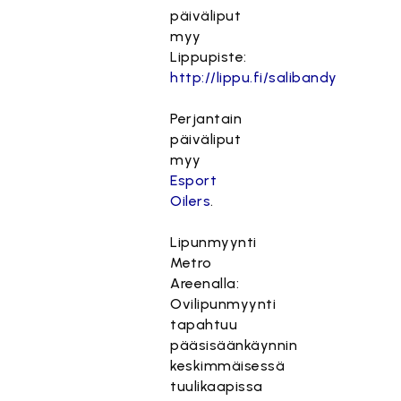
päiväliput
myy
Lippupiste:
http://lippu.fi/salibandy
Perjantain
päiväliput
myy
Esport
Oilers
.
Lipunmyynti
Metro
Areenalla:
Ovilipunmyynti
tapahtuu
pääsisäänkäynnin
keskimmäisessä
tuulikaapissa