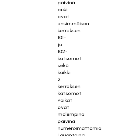
päivinä
auki
ovat
ensimmäisen
kerroksen
101-
ja
102-
katsomot
sekä
kaikki
2.
kerroksen
katsomot.
Paikat
ovat
molempina
päivinä
numeroimattomia.
Lauantaina