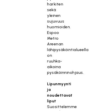
harkiten
sekä
yleinen
sujuvuus
huomioiden.
Espoo
Metro
Areenan
lähipysäköintialueella
on
ruuhka-
aikoina
pysäköinninohjaus.
Lipunmyynti
ja
noudettavat
liput
Suosittelemme