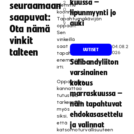
kuussa –
2
seuraamaan
olemme
0
lipunmyynti jo
koonneet
saapuvat:
1
Tapahtumakävijän
auki
9
oppaan.
Ota nämä
Sen
vinkit
vinkeillä
saat
04.08.2
talteen
UUTISET
026
tapahtumasta
enemmän
Salibandyliiton
irti.
varsinainen
Oppaaseen
kokous
kannattaa
marraskuussa –
tutustua
tarkemmin
näin tapahtuvat
myös
ehdokasasettelu
siksi,
että
ja valinnat
katsomoturvallisuuteen