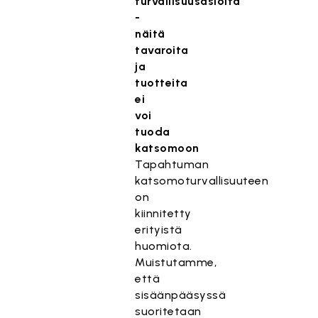
turvallisuusasioita
-
näitä
tavaroita
ja
tuotteita
ei
voi
tuoda
katsomoon
Tapahtuman
katsomoturvallisuuteen
on
kiinnitetty
erityistä
huomiota.
Muistutamme,
että
sisäänpääsyssä
suoritetaan