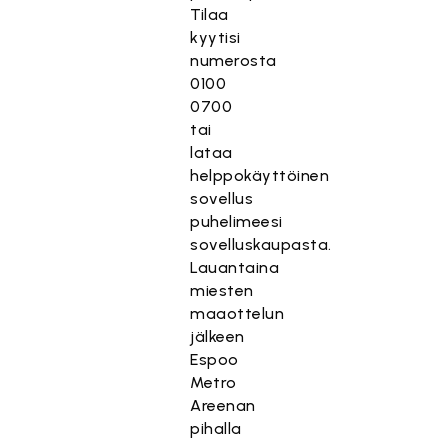
Tilaa
kyytisi
numerosta
0100
0700
tai
lataa
helppokäyttöinen
sovellus
puhelimeesi
sovelluskaupasta.
Lauantaina
miesten
maaottelun
jälkeen
Espoo
Metro
Areenan
pihalla