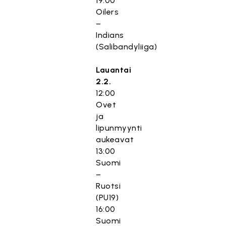
19:00
Oilers
–
Indians
(Salibandyliiga)
Lauantai
2.2.
12:00
Ovet
ja
lipunmyynti
aukeavat
13:00
Suomi
–
Ruotsi
(PU19)
16:00
Suomi