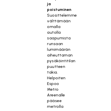
ja
poistuminen
Suosittelemme
välttämään
omalla
autolla
saapumista
runsaan
lumimäärän
aiheuttaman
pysäköintitilan
puutteen
takia.
Helpoiten
Espoo
Metro
Areenalle
pääsee
metrolla