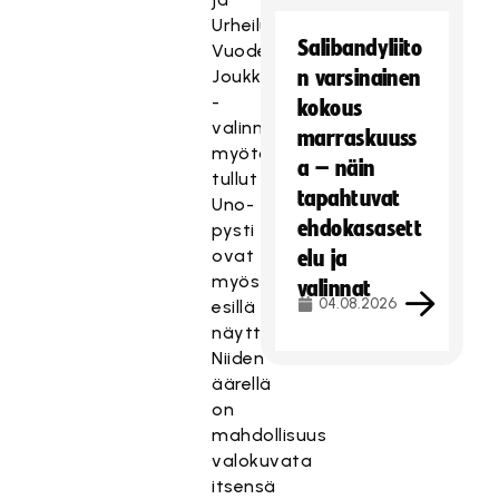
Urheilugaalassa
Salibandyliito
Vuoden
Joukkue
n varsinainen
-
kokous
valinnan
marraskuuss
myötä
a – näin
tullut
tapahtuvat
Uno-
ehdokasasett
pysti
ovat
elu ja
myös
valinnat
04.08.2026
esillä
näyttävästi.
Niiden
äärellä
on
mahdollisuus
valokuvata
itsensä