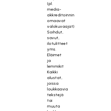
(pl.
media-
akkreditoinnin
omaavat
valokuvaajat)
Soihdut,
savut,
ilotulitteet
yms.
Eläimet
ja
lemmikit
Kaikki
alustat,
joissa
loukkaavia
tekstejä
tai
muuta