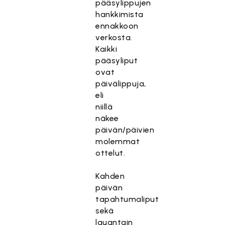
pääsylippujen
hankkimista
ennakkoon
verkosta.
Kaikki
pääsyliput
ovat
päivälippuja,
eli
niillä
näkee
päivän/päivien
molemmat
ottelut.
Kahden
päivän
tapahtumaliput
sekä
lauantain