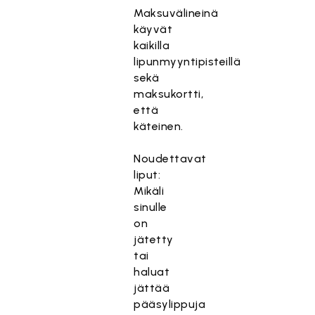
Maksuvälineinä
käyvät
kaikilla
lipunmyyntipisteillä
sekä
maksukortti,
että
käteinen.
Noudettavat
liput:
Mikäli
sinulle
on
jätetty
tai
haluat
jättää
pääsylippuja