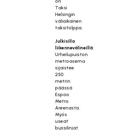
on
Taksi
Helsingin
väliaikainen
taksitolppa.
Julkisilla
liikennevälineillä
:
Urheilupuiston
metroasema
sijaistee
250
metrin
päässä
Espoo
Metro
Areenasta.
Myös
useat
bussilinjat