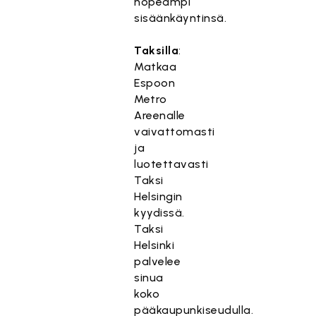
nopeampi
sisäänkäyntinsä.
Taksilla
:
Matkaa
Espoon
Metro
Areenalle
vaivattomasti
ja
luotettavasti
Taksi
Helsingin
kyydissä.
Taksi
Helsinki
palvelee
sinua
koko
pääkaupunkiseudulla.