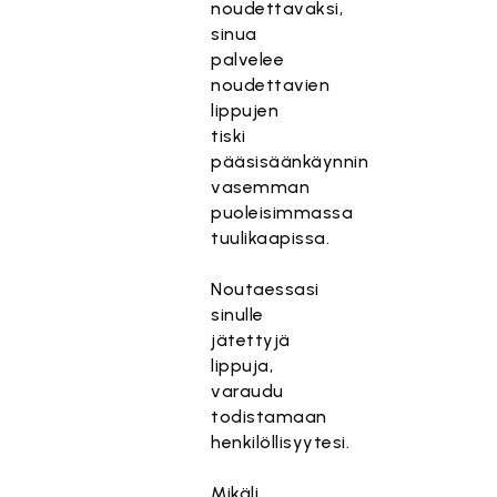
noudettavaksi,
sinua
palvelee
noudettavien
lippujen
tiski
pääsisäänkäynnin
vasemman
puoleisimmassa
tuulikaapissa.
Noutaessasi
sinulle
jätettyjä
lippuja,
varaudu
todistamaan
henkilöllisyytesi.
Mikäli