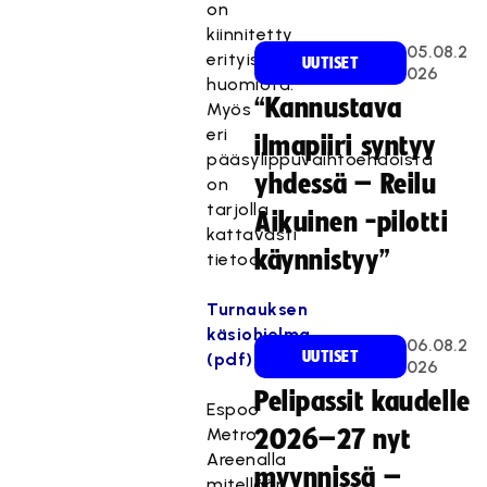
on
kiinnitetty
05.08.2
erityistä
UUTISET
026
huomiota.
“Kannustava
Myös
eri
ilmapiiri syntyy
pääsylippuvaihtoehdoista
yhdessä – Reilu
on
tarjolla
Aikuinen -pilotti
kattavasti
käynnistyy”
tietoa.
Turnauksen
käsiohjelma
06.08.2
UUTISET
(pdf)
.
026
Pelipassit kaudelle
Espoo
Metro
2026–27 nyt
Areenalla
myynnissä –
mitellään