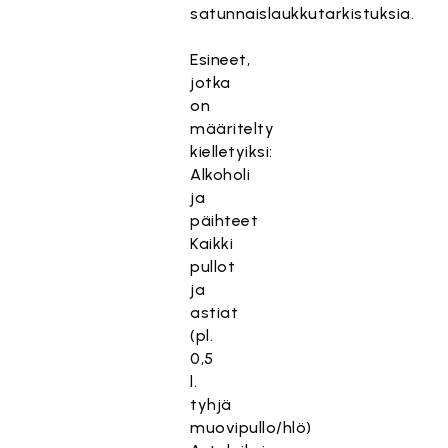
satunnaislaukkutarkistuksia.
Esineet,
jotka
on
määritelty
kielletyiksi:
Alkoholi
ja
päihteet
Kaikki
pullot
ja
astiat
(pl.
0,5
l.
tyhjä
muovipullo/hlö)