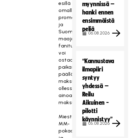
esillä
myynnissä –
omalla
hanki ennen
promopisteellään
ensimmäistä
ja
peliä
Suomen
06.08.2026
maajoukkueen
fanituotteita
voi
ostaa
“Kannustava
paikan
ilmapiiri
päällä,
syntyy
maksutavan
yhdessä –
ollessa
Reilu
ainoastaan
Aikuinen -
maksukortit.
pilotti
Miesten
käynnistyy”
MM-
05.08.2026
pokaali
ja