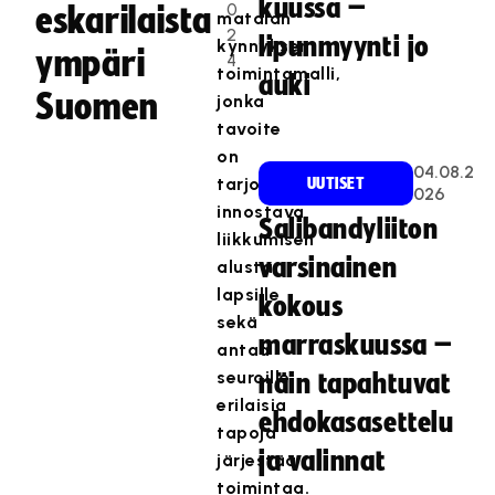
kuussa –
0
eskarilaista
matalan
2
lipunmyynti jo
kynnyksen
ympäri
4
toimintamalli,
auki
Suomen
jonka
tavoite
on
04.08.2
tarjota
UUTISET
026
innostava
Salibandyliiton
liikkumisen
varsinainen
alusta
lapsille
kokous
sekä
marraskuussa –
antaa
seuroille
näin tapahtuvat
erilaisia
ehdokasasettelu
tapoja
ja valinnat
järjestää
toimintaa.