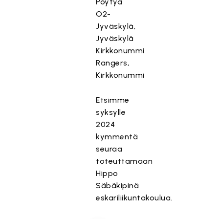
Pöytyä
O2-
Jyväskylä,
Jyväskylä
Kirkkonummi
Rangers,
Kirkkonummi
Etsimme
syksylle
2024
kymmentä
seuraa
toteuttamaan
Hippo
Säbäkipinä
eskariliikuntakoulua.