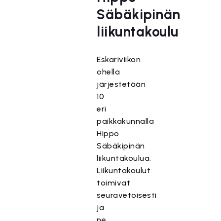
Säbäkipinän
liikuntakoulu
Eskariviikon
ohella
järjestetään
10
eri
paikkakunnalla
Hippo
Säbäkipinän
liikuntakoulua.
Liikuntakoulut
toimivat
seuravetoisesti
ja
ne