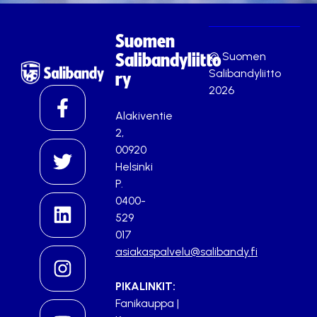
Suomen
© Suomen
Salibandyliitto
Salibandyliitto
ry
2026
Alakiventie
2,
00920
Helsinki
P.
0400-
529
017
asiakaspalvelu@salibandy.fi
PIKALINKIT:
Fanikauppa
|