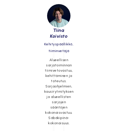
Tiina
Koivisto
Kehityspäällikkö,
tiiminvetäjä
Alueellisen
sarjatoiminnan
tiimivetovastuu,
kehittäminen ja
toteutus.
Sarjaohjelmien,
kausirytmityksen
ja alueellisten
sarjojen
sääntöjen
kokonaisvastuu.
Säbäkipinä-
kokonaisuus.