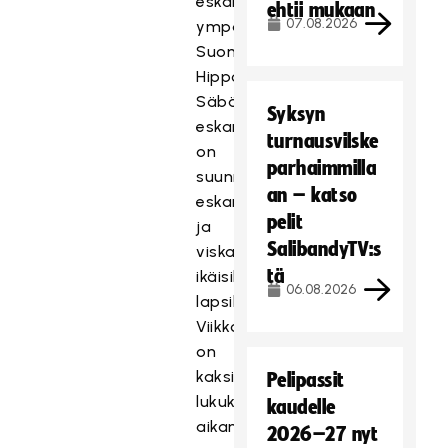
eskarilaista
ehtii mukaan
07.08.2026
ympäri
Suomen.
Hippo
Säbäkipinän
Syksyn
eskariviikot
turnausvilske
on
parhaimmilla
suunnattu
an – katso
eskari-
pelit
ja
SalibandyTV:s
viskari-
tä
ikäisille
06.08.2026
lapsille.
Viikkoja
on
kaksi
Pelipassit
lukukauden
kaudelle
aikana
2026–27 nyt