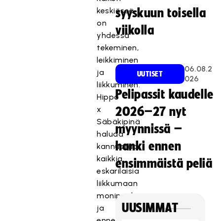
keskiössä
syyskuun toisella
on
viikolla
yhdessä
tekeminen,
leikkiminen
06.08.2
ja
UUTISET
026
liikkuminen.
Pelipassit kaudelle
Hippo
x
2026–27 nyt
Säbäkipinä
myynnissä –
haluaa
hanki ennen
kannustaa
kaikkia
ensimmäistä peliä
eskarilaisia
liikkumaan
monipuolisesti
UUSIMMAT
ja
ennen