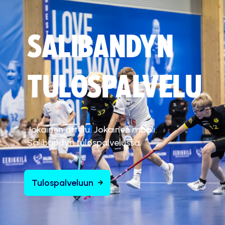
SALIBANDYN
TULOSPALVELU
Jokainen ottelu. Jokainen maali.
Salibandyn tulospalvelussa.
Tulospalveluun