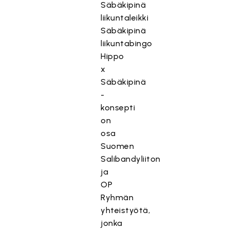
Säbäkipinä
liikuntaleikki
Säbäkipinä
liikuntabingo
Hippo
x
Säbäkipinä
-
konsepti
on
osa
Suomen
Salibandyliiton
ja
OP
Ryhmän
yhteistyötä,
jonka