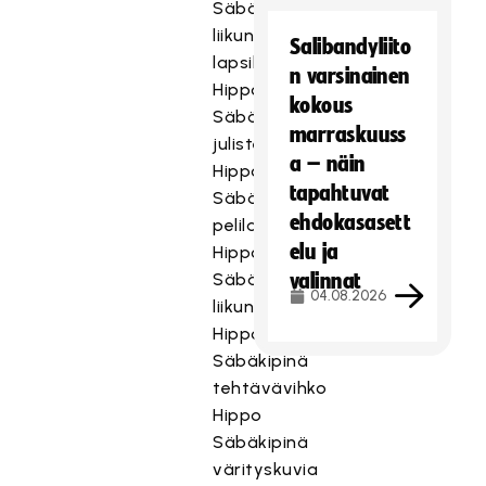
Säbäkipinä
liikuntapassipalkinto
Salibandyliito
lapsille
n varsinainen
Hippo
kokous
Säbäkipinä
marraskuuss
juliste
a – näin
Hippo
tapahtuvat
Säbäkipinä
ehdokasasett
pelilauta
elu ja
Hippo
Säbäkipinä
valinnat
04.08.2026
liikuntakortit
Hippo
Säbäkipinä
tehtävävihko
Hippo
Säbäkipinä
värityskuvia