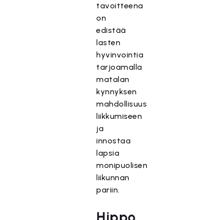
tavoitteena
on
edistää
lasten
hyvinvointia
tarjoamalla
matalan
kynnyksen
mahdollisuus
liikkumiseen
ja
innostaa
lapsia
monipuolisen
liikunnan
pariin.
Hippo