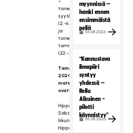
–
myynnissä –
toinen
hanki ennen
syyskuussa
ensimmäistä
(2.-6.9.2024)
peliä
ja
06.08.2026
toinen
tammikuussa
(22.-26.1.2024).
“Kannustava
ilmapiiri
Tammikuun
syntyy
2024
yhdessä –
materiaalit
ovat:
Reilu
Aikuinen -
Hippo
pilotti
Säbäkipinä
käynnistyy”
05.08.2026
liikuntapassi
Hippo