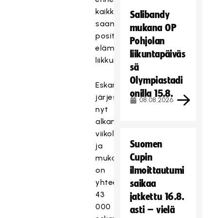
kaikkea
Salibandy
saamaan
mukana OP
positiivisia
Pohjolan
elämyksiä
liikuntapäiväs
liikkumisesta.
sä
Olympiastadi
Eskariviikko
onilla 15.8.
järjestetään
08.08.2026
nyt
alkaneella
viikolla
Suomen
ja
Cupin
mukana
ilmoittautumi
on
yhteensä
saikaa
43
jatkettu 16.8.
000
asti – vielä