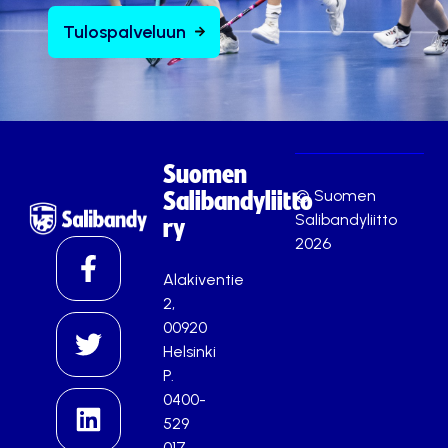
Tulospalveluun
Suomen
© Suomen
Salibandyliitto
Salibandyliitto
ry
2026
Alakiventie
2,
00920
Helsinki
P.
0400-
529
017