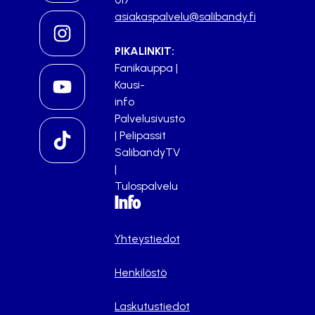
asiakaspalvelu@salibandy.fi
PIKALINKIT:
Fanikauppa
|
Kausi-
info
Palvelusivusto
|
Pelipassit
SalibandyTV
|
Tulospalvelu
Info
Yhteystiedot
Henkilöstö
Laskutustiedot