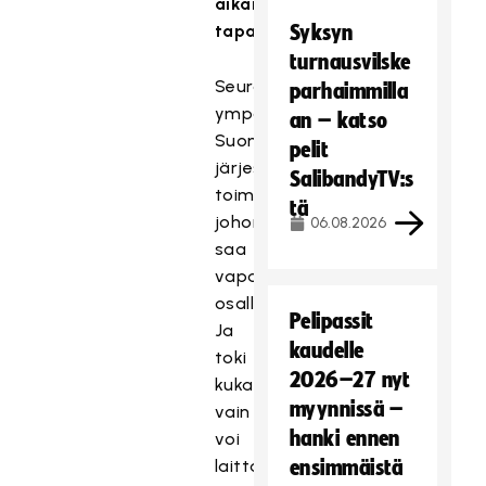
aikana
tapahtuu?
Syksyn
turnausvilske
Seurat
parhaimmilla
ympäri
an – katso
Suomen
pelit
järjestävät
SalibandyTV:s
toimintaa
tä
johon
06.08.2026
saa
vapaasti
osallistua.
Pelipassit
Ja
kaudelle
toki
2026–27 nyt
kuka
myynnissä –
vain
hanki ennen
voi
laittaa
ensimmäistä