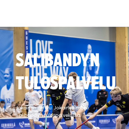
SALIBANDYN
TULOSPALVELU
Jokainen ottelu. Jokainen maali.
Salibandyn tulospalvelussa.