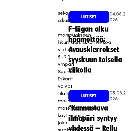
-
sekä
04.08.2
UUTISET
026
aikuisia
-
F-liigan alku
monipuoliseen
häämöttää:
liikuntaan. Eskariviikkoa
Avauskierrokset
vietetään
5.-9.9.
syyskuun toisella
ympäri
viikolla
Suomen.
Eskarit
voivat
05.08.2
tilata
UUTISET
026
maksuttoman
“Kannustava
materiaalipaketin
käyttöönsä,
ilmapiiri syntyy
joka
yhdessä – Reilu
sisältää