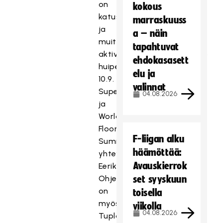
on
kokous
katusählyä
marraskuuss
ja
a – näin
muita
tapahtuvat
aktiviteetteja. Pihapeliviikko
ehdokasasett
huipentuu
elu ja
10.9.
valinnat
SuperCupin
04.08.2026
ja
World
Floorball
F-liigan alku
Summitin
häämöttää:
yhteydessä
Avauskierrok
Eerikkilässä.
Ohjelmassa
set syyskuun
on
toisella
myös
viikolla
04.08.2026
Tupla+