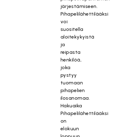
järjestämiseen.
Pihapelilähettilääksi
voi
suositella
aloitekykyistä
ja
reipasta
henkilöä,
joka
pystyy
tuomaan
pihapelien
ilosanomaa.
Hakuaika
Pihapelilähettilääksi
on
elokuun
loppuun