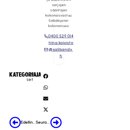
sarjojen
sääntöjen
kokonaisvastuu.
Säbäkipinä-
kokonaisuus.
0400 529 014
tiina.koivisto
@salibandy.
fi
Uuti
KATEGORIA:
JAA:
set
Edellinen
Seuraava