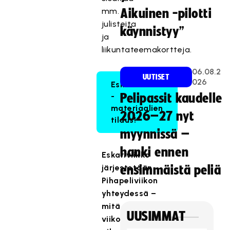
mm.
Aikuinen -pilotti
julisteita
käynnistyy”
ja
liikuntateemakortteja.
06.08.2
UUTISET
026
Eskariviikko
-
Pelipassit kaudelle
materiaalien
2026–27 nyt
tilaus!
myynnissä –
hanki ennen
Eskariviikko
järjestetään
ensimmäistä peliä
Pihapeliviikon
yhteydessä –
mitä
UUSIMMAT
viikon