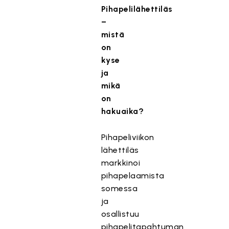
Pihapelilähettiläs
–
mistä
on
kyse
ja
mikä
on
hakuaika?
Pihapeliviikon
lähettiläs
markkinoi
pihapelaamista
somessa
ja
osallistuu
pihapelitapahtuman