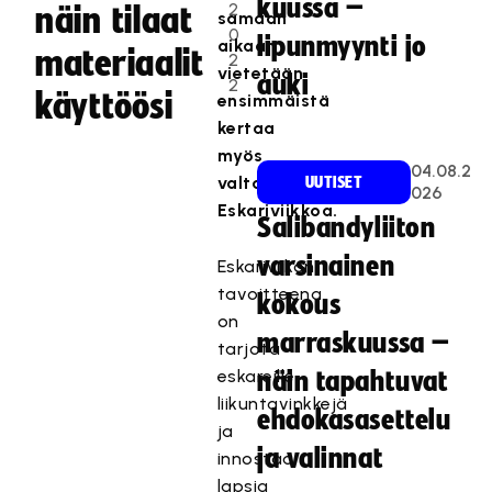
kuussa –
2
näin tilaat
samaan
0
lipunmyynti jo
aikaan
materiaalit
2
vietetään
auki
2
käyttöösi
ensimmäistä
kertaa
myös
04.08.2
valtakunnallista
UUTISET
026
Eskariviikkoa.
Salibandyliiton
varsinainen
Eskariviikon
tavoitteena
kokous
on
marraskuussa –
tarjota
eskareille
näin tapahtuvat
liikuntavinkkejä
ehdokasasettelu
ja
ja valinnat
innostaa
lapsia