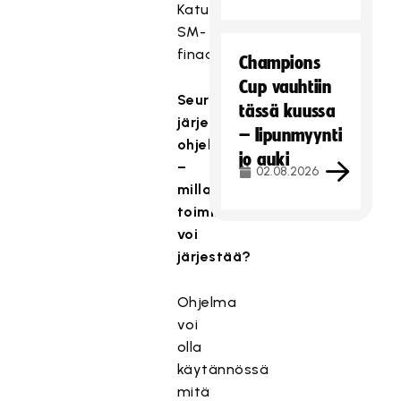
Katusählyn
SM-
finaalit.
Champions
Cup vauhtiin
Seurojen
tässä kuussa
järjestämä
– lipunmyynti
ohjelma
jo auki
–
02.08.2026
millaista
toimintaa
voi
järjestää?
Ohjelma
voi
olla
käytännössä
mitä